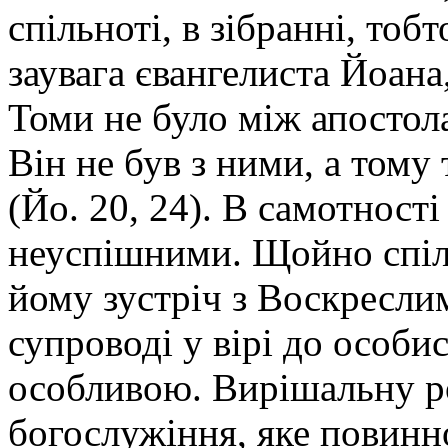
спільноті, в зібранні, тоб
заувага євангелиста Йоана
Томи не було між апостолам
Він не був з ними, а тому
(Йо. 20, 24). В самотност
неуспішними. Щойно спіл
йому зустріч з Воскресли
супроводі у вірі до особис
особливою. Вирішальну ро
богослужіння, яке повинн