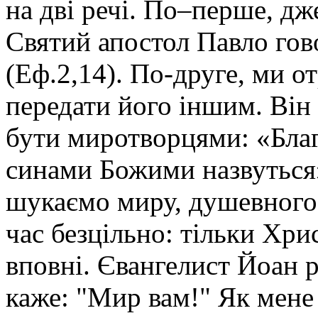
на дві речі. По–перше, дж
Святий апостол Павло гов
(Еф.2,14). По-друге, ми о
передати його іншим. Він
бути миротворцями: «Благ
синами Божими назвуться»
шукаємо миру, душевного
час безцільно: тільки Хри
вповні. Євангелист Йоан ро
каже: "Мир вам!" Як мене