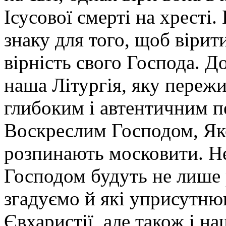
Ісусової смерті на хресті
знаку для того, щоб вірит
вірність свого Господа. Д
наша Літургія, яку пережи
глибоким і автентичним п
Воскреслим Господом, Яко
розпинають московити. Не
Господом будуть не лише р
згадуємо й які уприсутню
Євхаристії, але також і н