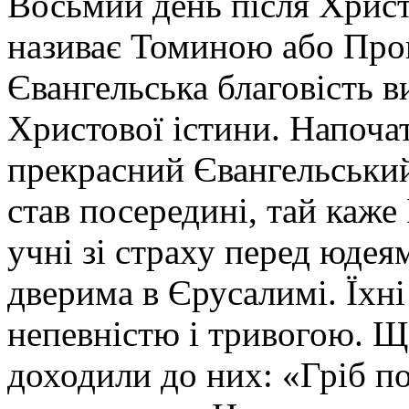
Восьмий день після Хрис
називає Томиною або Про
Євангельська благовість в
Христової істини. Напоча
прекрасний Євангельський
став посередині, тай каже
учні зі страху перед юдея
дверима в Єрусалимі. Їхні
непевністю і тривогою. Щ
доходили до них: «Гріб п