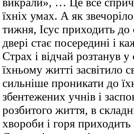
викрали», … Це все сприч
їхніх умах. А як звечоріло
тижня, Ісус приходить до 
двері стає посередині і к
Страх і відчай розтанув у 
їхньому житті засвітило с
сильніше проникати до їхн
збентежених учнів і заспо
розбитого життя, в складни
хвороби і горя приходить 