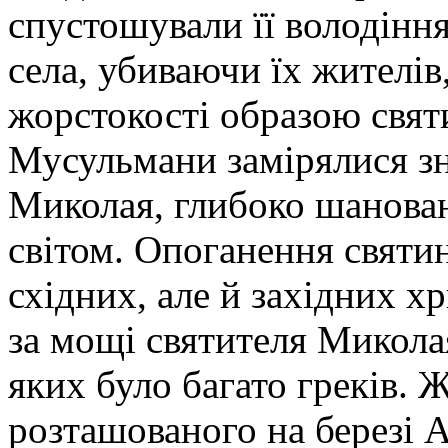
спустошували її володіння
села, убиваючи їх жителів
жорстокості образою святи
Мусульмани замірялися з
Миколая, глибоко шанова
світом. Опоганення святи
східних, але й західних 
за мощі святителя Миколая
яких було багато греків. Ж
розташованого на березі 