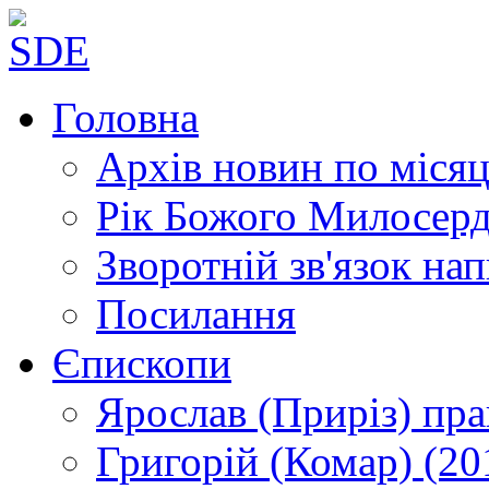
Головна
Архів новин
по місяц
Рік Божого Милосер
Зворотній зв'язок
нап
Посилання
Єпископи
Ярослав (Приріз)
пра
Григорій (Комар)
(20