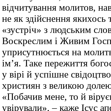
відчитування молитов, на
не як здійснення якихось 
«зустріч» з людським слов
Воскреслим і Живим Госп
уприсутнюється на молитв
ім’я. Таке пережиття бого
у вірі й успішне свідоцтво
християн з великою долею
«Побачив мене, то й вірує
увірували», – каже Ісус ап