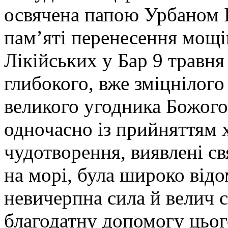
освячена папою Урбаном I
пам’яті перенесення мощі
Лікійських у Бар 9 травня
глибокого, вже зміцніло
великого угодника Божого,
одночасно із прийняттям 
чудотворення, виявлені св
на морі, була широко від
невичерпна сила й велич 
благодатну допомогу цьог