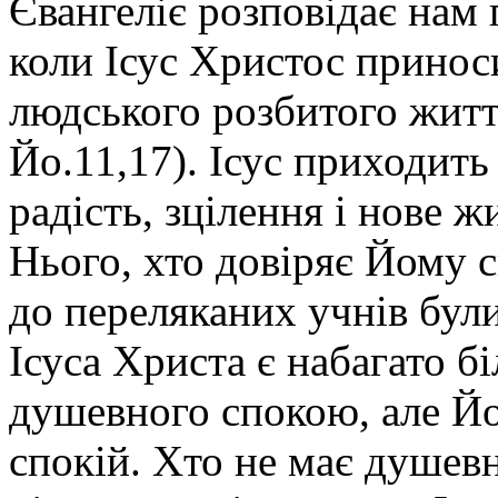
Євангеліє розповідає нам
коли Ісус Христос принос
людського розбитого житт
Йо.11,17). Ісус приходить 
радість, зцілення і нове жи
Нього, хто довіряє Йому с
до переляканих учнів бул
Ісуса Христа є набагато б
душевного спокою, але Йо
спокій. Хто не має душев