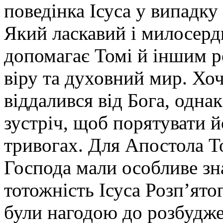
поведінка Ісуса у випадку
Який ласкавий і милосерд
допомагає Томі й іншим 
віру та духовний мир. Хо
віддалився від Бога, одн
зустріч, щоб порятувати й
тривогах. Для Апостола Т
Господа мали особливе зн
тотожність Ісуса Розп’ято
були нагодою до розбуджен