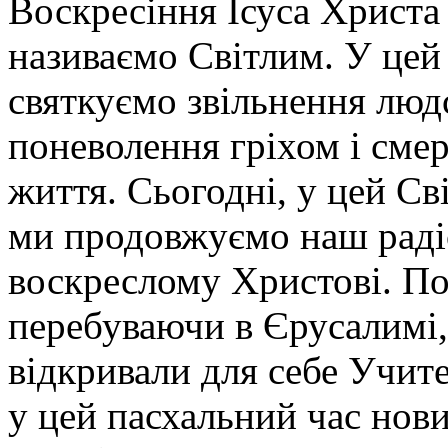
Воскресіння Ісуса Христа
називаємо Світлим. У цей 
святкуємо звільнення люд
поневолення гріхом і смер
життя. Сьогодні, у цей Св
ми продовжуємо наш раді
воскреслому Христові. Под
перебуваючи в Єрусалимі,
відкривали для себе Учите
у цей пасхальний час нов