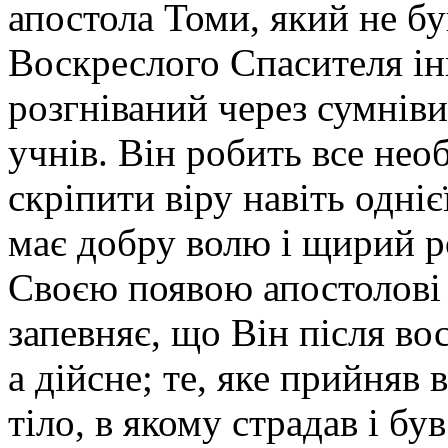
апостола Томи, який не бу
Воскреслого Спасителя і
розгніваний через сумніви
учнів. Він робить все не
скріпити віру навіть одніє
має добру волю і щирий р
Своєю появою апостолові
запевняє, що Він після во
а дійсне; те, яке прийняв 
тіло, в якому страдав і бу