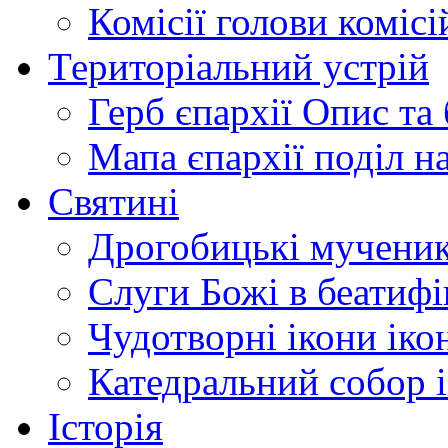
Комісії
голови комісі
Територіальний устрій
Герб єпархії
Опис та 
Мапа єпархії
поділ н
Святині
Дрогобицькі мучени
Слуги Божі
в беатиф
Чудотворні ікони
іко
Катедральний собор
Історія