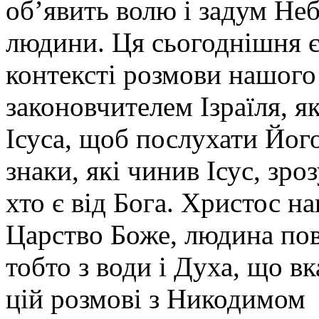
об’явить волю і задум Не
людини. Ця сьогоднішня є
контексті розмови нашого
законовчителем Ізраїля, я
Ісуса, щоб послухати Йог
знаки, які чинив Ісус, зро
хто є від Бога. Христос на
Царство Боже, людина пов
тобто з води і Духа, що в
цій розмові з Никодимом І