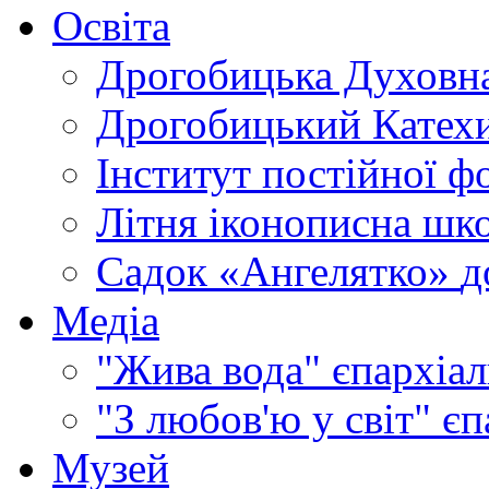
Освіта
Дрогобицька Духовна
Дрогобицький Катехи
Інститут постійної ф
Літня іконописна шк
Садок «Ангелятко»
д
Медіа
"Жива вода"
єпархіал
"З любов'ю у світ"
єп
Музей