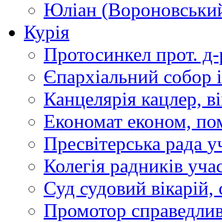
Юліан (Вороновськи
Курія
Протосинкел
прот. д
Єпархіальний собор
Канцелярія
кацлер, в
Економат
економ, по
Пресвітерська рада
у
Колегія радників
учас
Суд
судовий вікарій, с
Промотор справедлив