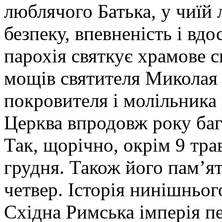
люблячого Батька, у чиїй
безпеку, впевненість і вд
парохія святкує храмове с
мощів святителя Миколая 
покровителя і молільника
Церква впродовж року баг
Так, щорічно, окрім 9 тра
грудня. Також його пам’я
четвер. Історія нинішнього
Східна Римська імперія п