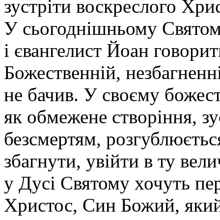
зустріти воскреслого Хри
У сьогоднішньому Святому
і євангелист Йоан говорит
Божественній, незбагненні
не бачив. У своєму божес
як обмежене створіння, зу
безсмертям, розгублюєтьс
збагнути, увійти в ту вел
у Дусі Святому хочуть пер
Христос, Син Божий, яки