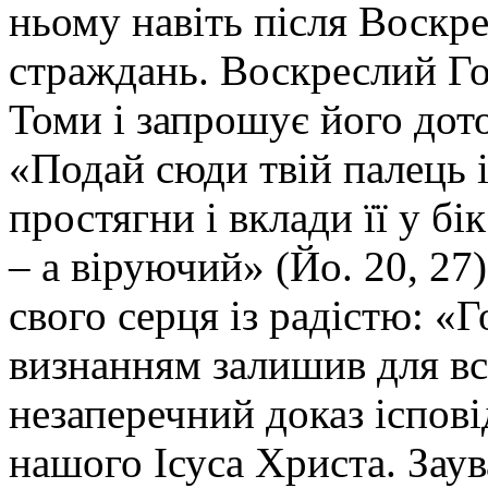
ньому навіть після Воскр
страждань. Воскреслий Го
Томи і запрошує його дот
«Подай сюди твій палець і
простягни і вклади її у бі
– а віруючий» (Йо. 20, 27
свого серця із радістю: «Г
визнанням залишив для вс
незаперечний доказ іспові
нашого Ісуса Христа. Зау