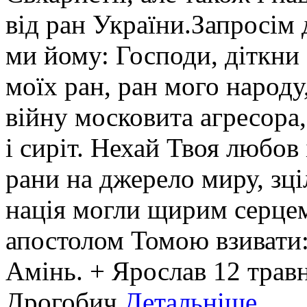
від ран України.Запросім
ми йому: Господи, діткн
моїх ран, ран мого народу
війну московита агресора, 
і сиріт. Нехай Твоя любов 
рани на джерело миру, зці
нація могли щирим серцем
апостолом Томою взивати: 
Амінь. + Ярослав 12 трав
Дрогобич
Детальніше...