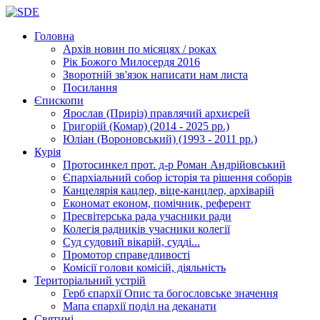
Головна
Архів новин
по місяцях / роках
Рік Божого Милосердя
2016
Зворотній зв'язок
написати нам листа
Посилання
Єпископи
Ярослав (Приріз)
правлячий архиєрей
Григорій (Комар)
(2014 - 2025 рр.)
Юліан (Вороновський)
(1993 - 2011 рр.)
Курія
Протосинкел
прот. д-р Роман Андрійовський
Єпархіальний собор
історія та рішення соборів
Канцелярія
кацлер, віце-канцлер, архіварій
Економат
економ, помічник, референт
Пресвітерська рада
учасники ради
Колегія радників
учасники колегії
Суд
судовий вікарій, судді...
Промотор справедливості
Комісії
голови комісій, діяльність
Територіальний устрій
Герб єпархії
Опис та богословське значення
Мапа єпархії
поділ на деканати
Святині