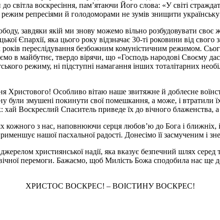
до світла воскресіння, памʼятаючи Його слова: «У світі страждати
ий режим репресіями й голодоморами не зумів знищити українськ
свободу, завдяки якій ми знову можемо вільно розбудовувати своє
ої Єпархії, яка цього року відзначає 30-ті роковини від свого 
их років переслідування безбожним комуністичним режимом. Сьог
мо в майбутнє, твердо вірячи, що «Господь народові Своєму даст
тського режиму, ні підступні намагання інших тоталітарних необ
ння Христового! Особливо вітаю наше звитяжне й доблесне воїнст
йну були змушені покинути свої помешкання, а може, і втратили 
х: хай Воскреслий Спаситель приведе їх до вічного блаженства, 
 кожного з нас, наповнюючи серця любовʼю до Бога і ближніх, і 
рименшує нашої пасхальної радості. Донесімо її засмученим і зн
 джерелом християнської надії, яка вказує безпечний шлях серед 
ічної перемоги. Бажаємо, щоб Милість Божа сподобила нас ще дов
ХРИСТОС ВОСКРЕС! – ВОІСТИНУ ВОСКРЕС!