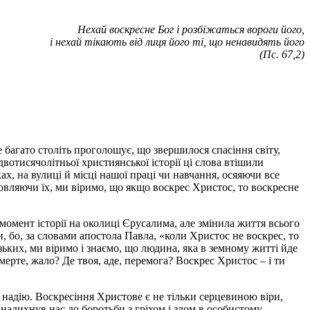
Нехай воскресне Бог і розбіжаться вороги його,
і нехай тікають від лиця його ті, що ненавидять його
(Пс. 67,2)
е багато століть проголошує, що звершилося спасіння світу,
вотисячолітньої християнської історії ці слова втішили
ах, на вулиці й місці нашої праці чи навчання, осяяючи все
вляючи їх, ми віримо, що якщо воскрес Христос, то воскресне
 момент історії на околиці Єрусалима, але змінила життя всього
 бо, за словами апостола Павла, «коли Христос не воскрес, то
изьких, ми віримо і знаємо, що людина, яка в земному житті йде
мерте, жало? Де твоя, аде, перемога? Воскрес Христос – і ти
надію. Воскресіння Христове є не тільки серцевиною віри,
адихнув нас до боротьби з гріхом і злом в особистому,