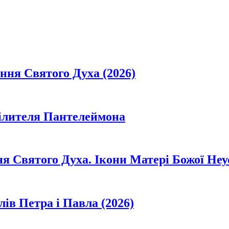
ання Святого Духа (2026)
цілителя Пантелеймона
ня Святого Духа. Ікони Матері Божої Неу
лів Петра і Павла (2026)