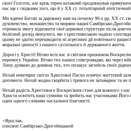
своєї Голготи, але крізь терни катакомб продовжував прямувати 
нас ще є свідками того, що й у ХХ ст. тоталітарний атеїстичн
Ми вдячні Богові за даровану нам на початку 90-х рр. ХХ ст. 
духовенство, монашество та миряни нашої Самбірсько-Дрогобицьк
отримала змогу відновити свої церковні структури після довг
болісний досвід минулого, ми з християнською надією споглядає
цьому не здатні перешкодити ні агресивні дії новітнього рашис
моральні цінності з нашого суспільного й державного життя.
Дорогі у Христі! Вітаю всіх вас зі світлим празником Воскресі
перемогу України. Вітаю тих наших співгромадян, які через ві
Лину думкою до домівок тих, хто оплакує загибель своїх рідни
Нехай невечірнє світло Христової Пасхи освячує життєвий шлях
допомоги. Нехай жодна скорбота і тривога не затьмарює та не п
Нехай радість Христового Воскресіння стане для кожного з нас
Христа освітить наші сумніви та зробить нас учасниками Його в
один одного словами пасхальної благовісті:
+Ярослав,
єпископ Самбірсько-Дрогобицький