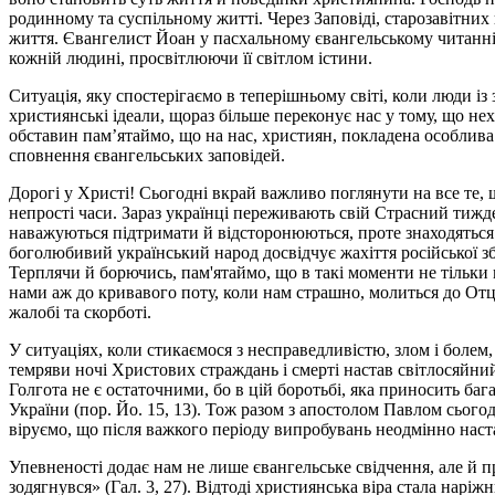
родинному та суспільному житті. Через Заповіді, старозавітних
життя. Євангелист Йоан у пасхальному євангельському читанні б
кожній людині, просвітлюючи її світлом істини.
Ситуація, яку спостерігаємо в теперішньому світі, коли люди і
християнські ідеали, щораз більше переконує нас у тому, що не
обставин пам’ятаймо, що на нас, християн, покладена особлива
сповнення євангельських заповідей.
Дорогі у Христі! Сьогодні вкрай важливо поглянути на все те,
непрості часи. Зараз українці переживають свій Страсний тижден
наважуються підтримати й відсторонюються, проте знаходяться
боголюбивий український народ досвідчує жахіття російської збро
Терплячи й борючись, пам'ятаймо, що в такі моменти не тільки
нами аж до кривавого поту, коли нам страшно, молиться до Отц
жалобі та скорботі.
У ситуаціях, коли стикаємося з несправедливістю, злом і болем,
темряви ночі Христових страждань і смерті настав світлосяйни
Голгота не є остаточними, бо в цій боротьбі, яка приносить баг
України (пор. Йо. 15, 13). Тож разом з апостолом Павлом сьогод
віруємо, що після важкого періоду випробувань неодмінно наст
Упевненості додає нам не лише євангельське свідчення, але й 
зодягнувся» (Гал. 3, 27). Відтоді християнська віра стала нар