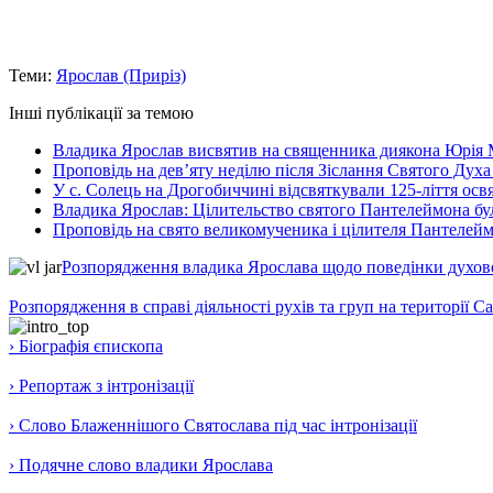
Теми:
Ярослав (Приріз)
Інші публікації за темою
Владика Ярослав висвятив на священника диякона Юрія 
Проповідь на дев’яту неділю після Зіслання Святого Духа
У с. Солець на Дрогобиччині відсвяткували 125-ліття ос
Владика Ярослав: Цілительство святого Пантелеймона бу
Проповідь на свято великомученика і цілителя Пантелей
Розпорядження владика Ярослава щодо поведінки духовен
Розпорядження в справі діяльності рухів та груп на території 
› Біографія єпископа
› Репортаж з інтронізації
› Слово Блаженнішого Святослава під час інтронізації
› Подячне слово владики Ярослава