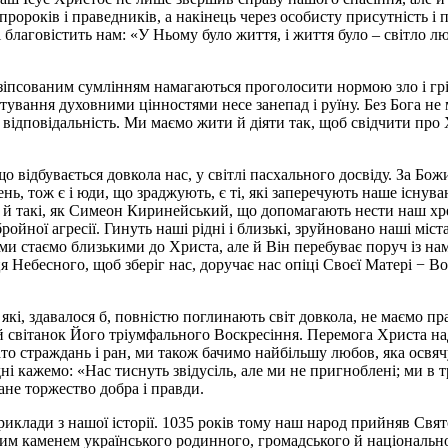
 пророків і праведників, а накінець через особисту присутність і
лаговістить нам: «У Ньому було життя, і життя було – світло люд
з зіпсованим сумлінням намагаються проголосити нормою зло і грі
хтування духовними цінностями несе занепад і руїну. Без Бога н
 відповідальність. Ми маємо жити й діяти так, щоб свідчити про
 що відбувається довкола нас, у світлі пасхального досвіду. За
ь, тож є і юди, що зраджують, є ті, які заперечують наше існува
 й такі, як Симеон Киринейський, що допомагають нести наш хр
йної агресії. Гинуть наші рідні і близькі, зруйновано наші міста 
 ми стаємо близькими до Христа, але й Він перебуває поруч із н
я Небесного, щоб зберіг нас, доручає нас опіці Своєї Матері − В
 які, здавалося б, повністю поглинають світ довкола, не маємо пр
й світанок Його тріумфального Воскресіння. Перемога Христа над
ато страждань і ран, ми також бачимо найбільшу любов, яка освячує
ні кажемо: «Нас тиснуть звідусіль, але ми не пригноблені; ми в т
ане торжество добра і правди.
приклади з нашої історії. 1035 років тому наш народ прийняв Св
іжним каменем українського родинного, громадського й національн