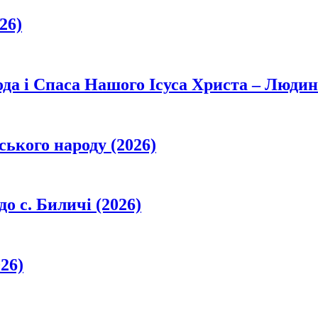
26)
да і Спаса Нашого Ісуса Христа – Людин
ського народу (2026)
о с. Биличі (2026)
26)