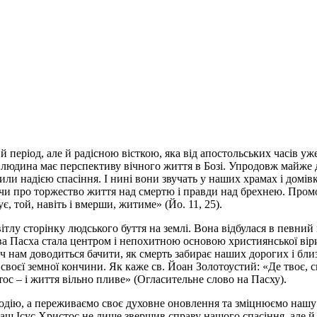
 період, але й радісною вісткою, яка від апостольських часів уж
а людина має перспективу вічного життя в Бозі. Упродовж майже д
или надією спасіння. І нині вони звучать у наших храмах і домівк
чи про торжество життя над смертю і правди над брехнею. Промо
є, той, навіть і вмерши, житиме» (Йо. 11, 25).
ітлу сторінку людського буття на землі. Вона відбулася в певний
а Пасха стала центром і непохитною основою християнської віри,
 хоч нам доводиться бачити, як смерть забирає наших дорогих і бл
своєї земної кончини. Як каже св. Йоан Золотоустий: «Де твоє, с
ос – і життя вільно пливе» (Огласительне слово на Пасху).
одію, а переживаємо своє духовне оновлення та зміцнюємо нашу 
ш Ісус Христос не лише звершив справу нашого спасіння, але й н