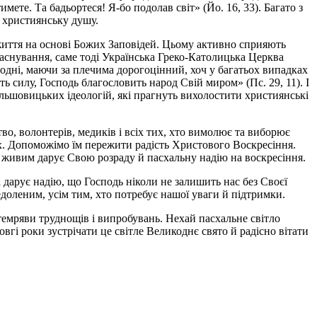
мете. Та бадьортеся! Я-бо подолав світ» (Йо. 16, 33). Багато з
у християнську душу.
 життя на основі Божих Заповідей. Цьому активно сприяють
заснування, саме тоді Українська Греко-Католицька Церква
одні, маючи за плечима дорогоцінний, хоч у багатьох випадках
ь силу, Господь благословить народ Свій миром» (Пс. 29, 11). І
ільшовицьких ідеологій, які прагнуть вихолостити християнські
во, волонтерів, медиків і всіх тих, хто вимолює та виборює
їх. Допоможімо їм пережити радість Христового Воскресіння.
а живим дарує Свою розраду й пасхальну надію на воскресіння.
дарує надію, що Господь ніколи не залишить нас без Своєї
едоленим, усім тим, хто потребує нашої уваги й підтримки.
темряви труднощів і випробувань. Нехай пасхальне світло
гі роки зустрічати це світле Великоднє свято й радісно вітати