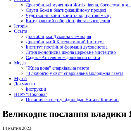
Дрогобицькі мученики
Житія, ікона, богослужіння..
Слуги Божі
в беатифікаційному процесі
Чудотворні ікони
ікони та відпустові місця
Катедральний собор
історія та сьогодення
Історія
Освіта
Дрогобицька Духовна Семінарія
Дрогобицький Катехитичний Інститут
Інститут постійної формації духовенства
Літня іконописна школа
церковне мистецтво
Садок «Ангелятко»
дошкільна освіта
Медіа
"Жива вода"
єпархіальна газета
"З любов'ю у світ"
єпархіальна молодіжна газета
Музей
Документи
Інструкції
НПФ "Покрова"
Питання експерту
відповідає Наталя Копичин
Великоднє послання владики 
14 квітня 2023