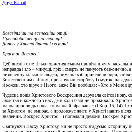
Друк
E-mail
Всесвітліші та всечесніші отці!
Преподобні ченці та черниці!
Дорогі у Христі брати і сестри!
Христос Воскрес!
Цей вислів є не тільки християнським привітанням у пасхальний
неправда і зло – минущі, гріх і смерть не панують безконечно, 
незліченну кількість людей, чимало осіб привели до віри, сповн
Божественним світлом, проганяючи скорботу і смуток, нагадую
й кожен, хто вірує в Нього, адже Він пообіцяв: «Хто в Мене віру
Чудесна подія Христового Воскресіння дарувала світові нову, св
людства й кожного з нас, де й коли б ми не проживали. Христов
марна проповідь наша, то марна й віра ваша» (І Кор. 15, 14). І
за Христом, не вмирає, а продовжує жити у Христі навіть після 
звалений. Воскрес Христос – і попадали демони. Воскрес Христ
Святкуючи Пасху Христову, ми не просто згадуємо історичну п
воно становить суть життя й поведінки християнина. Господь на