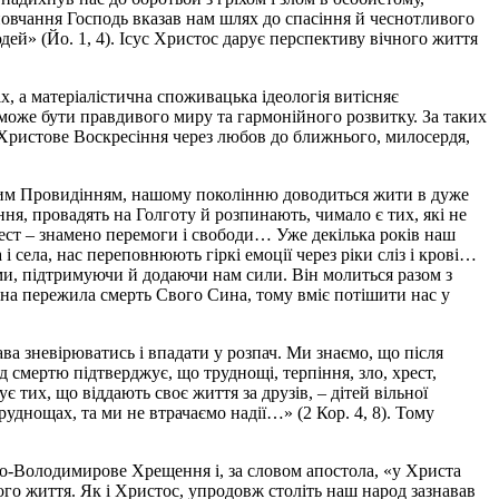
 повчання Господь вказав нам шлях до спасіння й чеснотливого
ей» (Йо. 1, 4). Ісус Христос дарує перспективу вічного життя
х, а матеріалістична споживацька ідеологія витісняє
е може бути правдивого миру та гармонійного розвитку. За таких
 Христове Воскресіння через любов до ближнього, милосердя,
 Божим Провидінням, нашому поколінню доводиться жити в дуже
ння, провадять на Голготу й розпинають, чимало є тих, які не
ест – знамено перемоги і свободи… Уже декілька років наш
і села, нас переповнюють гіркі емоції через ріки сліз і крові…
ами, підтримуючи й додаючи нам сили. Він молиться разом з
она пережила смерть Свого Сина, тому вміє потішити нас у
ава зневірюватись і впадати у розпач. Ми знаємо, що після
 смертю підтверджує, що труднощі, терпіння, зло, хрест,
 тих, що віддають своє життя за друзів, – дітей вільної
руднощах, та ми не втрачаємо надії…» (2 Кор. 4, 8). Тому
ято-Володимирове Хрещення і, за словом апостола, «у Христа
ого життя. Як і Христос, упродовж століть наш народ зазнавав