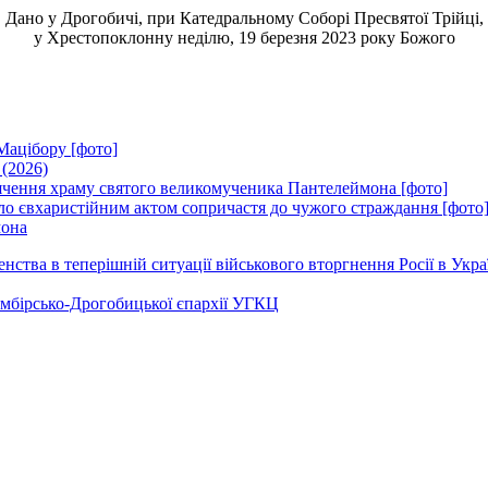
Дано у Дрогобичі, при Катедральному Соборі Пресвятої Трійці,
у Хрестопоклонну неділю, 19 березня 2023 року Божого
Мацібору [фото]
 (2026)
вячення храму святого великомученика Пантелеймона [фото]
ло євхаристійним актом сопричастя до чужого страждання [фото
мона
ства в теперішній ситуації військового вторгнення Росії в Укра
Самбірсько-Дрогобицької єпархії УГКЦ