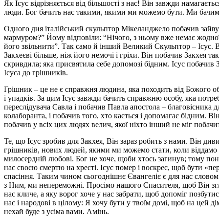
Як Ісус відрізняється від більшості з нас! Він завжди намагаєт
люди. Бог бачить нас такими, якими ми можемо бути. Ми бачимо
Одного дня італійський скульптор Мікеланджело побачив зайву 
мармуром?” Йому відповіли: “Нічого, з ньому вже немає жодної 
його звільнити”. Так само й інший Великий Скульптор – Ісус. 
Закхеєві більше, ніж його немочі і гріхи. Він побачив Закхея т
скривдила; яка присвятила себе допомозі бідним. Ісус побачив 
Ісуса до грішників.
Грішник – це не є справжня людина, яка походить від Божого 
і упадків. За цим Ісус завжди бачить справжню особу, яка потр
переслідувача Савла і побачив Павла апостола – благовісника д
колаборанта, і побачив того, хто кається і допомагає бідним. Ві
побачив у всіх цих людях велич, якої ніхто інший не міг побачит
Те, що Ісус зробив для Закхея, Він зараз робить з нами. Він ди
грішників, нових людей, якими ми можемо стати, коли віддамо 
милосердній любові. Бог не хоче, щоби хтось загинув; тому пон
нас своєю смертю на хресті. Ісус помер і воскрес, щоб бути «п
спасіння. Таким чином сьогоднішнє Євангеліє є для нас словом 
з Ним, ми непереможні. Просімо нашого Спасителя, щоб Він згля
нас кличе, а яку ворог хоче у нас забрати, щоб допоміг позбути
нас і народові в цілому: Я хочу бути у твоїм домі, щоб на цей д
нехай буде з усіма вами. Амінь.