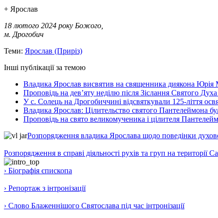
+ Ярослав
18 лютого 2024 року Божого,
м. Дрогобич
Теми:
Ярослав (Приріз)
Інші публікації за темою
Владика Ярослав висвятив на священника диякона Юрія 
Проповідь на дев’яту неділю після Зіслання Святого Духа
У с. Солець на Дрогобиччині відсвяткували 125-ліття ос
Владика Ярослав: Цілительство святого Пантелеймона бу
Проповідь на свято великомученика і цілителя Пантелей
Розпорядження владика Ярослава щодо поведінки духовен
Розпорядження в справі діяльності рухів та груп на території 
› Біографія єпископа
› Репортаж з інтронізації
› Слово Блаженнішого Святослава під час інтронізації