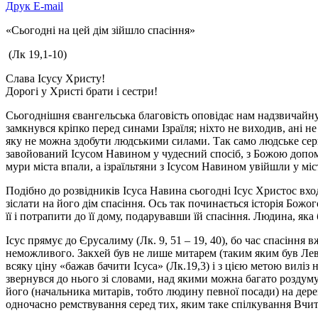
Друк
E-mail
«Сьогодні на цей дім зійшло спасіння»
(Лк 19,1-10)
Слава Ісусу Христу!
Дорогі у Христі брати і сестри!
Сьогоднішня євангельська благовість оповідає нам надзвичайну п
замкнувся кріпко перед синами Ізраїля; ніхто не виходив, ані не
яку не можна здобути людськими силами. Так само людське се
завойований Ісусом Навином у чудесний спосіб, з Божою допомо
мури міста впали, а ізраїльтяни з Ісусом Навином увійшли у місто
Подібно до розвідників Ісуса Навина сьогодні Ісус Христос вход
зіслати на його дім спасіння. Ось так починається історія Божог
її і потрапити до її дому, подарувавши їй спасіння. Людина, яка
Ісус прямує до Єрусалиму (Лк. 9, 51 – 19, 40), бо час спасіння 
неможливого. Закхей був не лише митарем (таким яким був Леві
всяку ціну «бажав бачити Ісуса» (Лк.19,3) і з цією метою виліз 
звернувся до нього зі словами, над якими можна багато роздуму
його (начальника митарів, тобто людину певної посади) на дереві
одночасно ремствування серед тих, яким таке спілкування Вчит