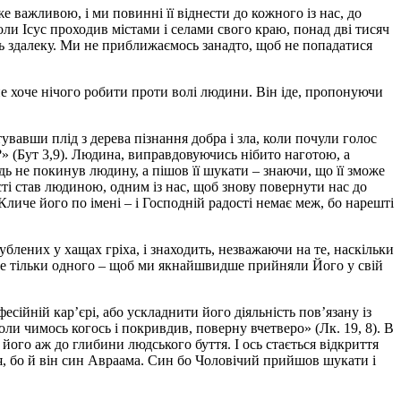
 важливою, і ми повинні її віднести до кожного із нас, до
и Ісус проходив містами і селами свого краю, понад дві тисяч
десь здалеку. Ми не приближаємось занадто, щоб не попадатися
е хоче нічого робити проти волі людини. Він іде, пропонуючи
тувавши плід з дерева пізнання добра і зла, коли почули голос
и?» (Бут 3,9). Людина, виправдовуючись нібито наготою, а
одь не покинув людину, а пішов її шукати – знаючи, що її зможе
сті став людиною, одним із нас, щоб знову повернути нас до
 Кличе його по імені – і Господній радості немає меж, бо нарешті
гублених у хащах гріха, і знаходить, незважаючи на те, наскільки
оче тільки одного – щоб ми якнайшвидше прийняли Його у свій
ійній кар’єрі, або ускладнити його діяльність пов’язану із
ли чимось когось і покривдив, поверну вчетверо» (Лк. 19, 8). В
його аж до глибини людського буття. І ось стається відкриття
ня, бо й він син Авраама. Син бо Чоловічий прийшов шукати і