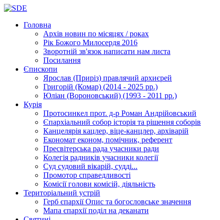
Головна
Архів новин
по місяцях / роках
Рік Божого Милосердя
2016
Зворотній зв'язок
написати нам листа
Посилання
Єпископи
Ярослав (Приріз)
правлячий архиєрей
Григорій (Комар)
(2014 - 2025 рр.)
Юліан (Вороновський)
(1993 - 2011 рр.)
Курія
Протосинкел
прот. д-р Роман Андрійовський
Єпархіальний собор
історія та рішення соборів
Канцелярія
кацлер, віце-канцлер, архіварій
Економат
економ, помічник, референт
Пресвітерська рада
учасники ради
Колегія радників
учасники колегії
Суд
судовий вікарій, судді...
Промотор справедливості
Комісії
голови комісій, діяльність
Територіальний устрій
Герб єпархії
Опис та богословське значення
Мапа єпархії
поділ на деканати
Святині