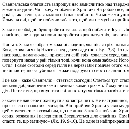
Євангельська благовість запрошує нас замислитись над тверджен
кожної людини. Чи я хочу «побачити Христа»? Чи роблю все, що
років, так і тепер, для кожного із нас особисто. Чи може ми ун
Йому на очі, щоб не побачив забагато, щоб ми не мусіли прийнят
Закхею необхідно було зробити зусилля, щоб побачити Ісуса. Л
спасіння, але людина повинна зробити крок назустріч, виявити 
Постать Закхея є образом кожної людини, яка після гріха намага
Бога, сховалися від Нього серед дерев саду (пор. Бут. 3,8). І 
насправді намагаючись приховати свій гріх, ховалася серед хащі
повернути назад у рай тільки тоді, коли вона сама забажає Йог
Отця. І саме сьогодні серед гілля на дереві Він помічає отого м
знайшов те, що загубилося і може подарувати своє спасіння то
І це все – каже Євангеліє – стається сьогодні! Стається тут, ст
ми малі добрими вчинками і великі своїми гріхами. Йому не по
дім. Це те саме, що впустити світло в хату: як тільки засвітити 
Закхей не дав себе похитнути або застрашити. Не настрашився, 
професією начальника митарів. Він прийняв Христа у своєму дом
цей момент стає зрозумілим, що не лише Закхей «побачив Христа»
серця, розкаяння і навернення. Звершується діло спасіння. Сам
спасти те, що загинуло» (Лк. 19, 9-10). Це одне із найпрекрасн