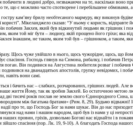
ься побачити в людині добро, незважаючи на те, наскільки воно п
 те, що є можливо часто спотворене і перебільшене обмовами, а 
гостру кам’яну брилу необтесаного мармуру, яку викинув будіве
користі”. Мікеланджело сказав: “У ньому є користь, відправте йо
Він побачив Закхея, який був відкинутий людьми як грішник і по
аким, яким той міг бути – людину, якій прощено його гріхи; яка в
Закхея інакшим, не таким, яким той був – грішником, а таким, як
образу. Щось чуже увійшло в нього, щось чужорідне, щось, що й
ебує спасіння. Господь глянув на Симона, рибалку, і побачив Пет
ля поган. Він подивися на Августина любителя розваг і побачив 
н подивився на дванадцятьох апостолів, групку невідомих, і побачи
и, навіть вони самі.
виться і бачить нас – слабких, розчарованих, грішних людей. Але 
наше життя Йому, так як зробив Закхей. Бо остаточною метою люд
ад дві тисячі років послав не землю свого Єдинородного Сина, що
ервородним між багатьма братами» (Рим. 8, 29). Будьмо відважні!
надії про те, що Господь Бог за нами шукає. Він до нас приходит
нувся над нами і нашим народом, щоб був із нами у ці непрості ча
ся наших провин, гріхів, дозвольмо Богові нас віднайти і в пока
ім зійшло спасіння (пор. Лк. 19, 9-10). А благодать Господа нашо