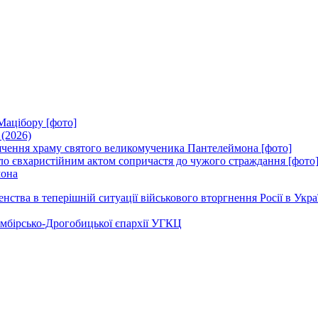
Мацібору [фото]
 (2026)
вячення храму святого великомученика Пантелеймона [фото]
ло євхаристійним актом сопричастя до чужого страждання [фото
мона
ства в теперішній ситуації військового вторгнення Росії в Укра
Самбірсько-Дрогобицької єпархії УГКЦ