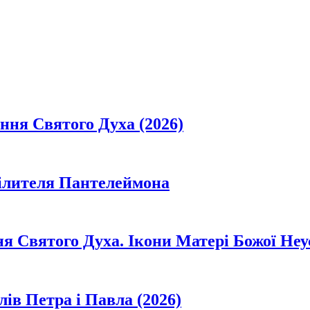
ання Святого Духа (2026)
цілителя Пантелеймона
ня Святого Духа. Ікони Матері Божої Неу
лів Петра і Павла (2026)