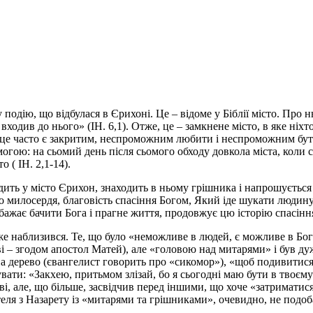
одію, що відбулася в Єрихоні. Це – відоме у Біблії місто. Про н
 входив до нього» (ІН. 6,1). Отже, це – замкнене місто, в яке ніхт
рце часто є закритим, неспроможним любити і неспроможним бу
гою: на сьомий день після сьомого обходу довкола міста, коли 
 ( ІН. 2,1-14).
ить у місто Єрихон, знаходить в ньому грішника і напрошується в
о милосердя, благовість спасіння Богом, Який іде шукати людину, 
 бажає бачити Бога і прагне життя, продовжує цю історію спасіння
вже наблизився. Те, що було «неможливе в людей, є можливе в Бога
 – згодом апостол Матей), але «головою над митарями» і був дуж
на дерево (євангелист говорить про «сикомор»), «щоб подивитися н
вати: «Закхею, притьмом злізай, бо я сьогодні маю бути в твоєму
, але, що більше, засвідчив перед іншими, що хоче «затриматися у
еля з Назарету із «митарями та грішниками», очевидно, не подоб