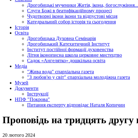
Дрогобицькі мученики
Житія, ікона, богослужіння..
Слуги Божі
в беатифікаційному процесі
Чудотворні ікони
ікони та відпустові місця
Катедральний собор
історія та сьогодення
Історія
Освіта
Дрогобицька Духовна Семінарія
Дрогобицький Катехитичний Інститут
Інститут постійної формації духовенства
Літня іконописна школа
церковне мистецтво
Садок «Ангелятко»
дошкільна освіта
Медіа
"Жива вода"
єпархіальна газета
"З любов'ю у світ"
єпархіальна молодіжна газета
Музей
Документи
Інструкції
НПФ "Покрова"
Питання експерту
відповідає Наталя Копичин
Проповідь на тридцять другу 
20 лютого 2024