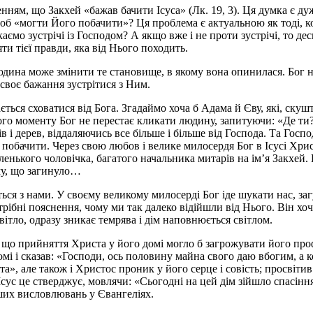
ням, що Закхей «бажав бачити Ісуса» (Лк. 19, 3). Ця думка є дуже
б «могти Його побачити»? Ця проблема є актуальною як тоді, кол
икаємо зустрічі із Господом? А якщо вже і не проти зустрічі, то 
и тієї правди, яка від Нього походить.
юдина може змінити те становище, в якому вона опинилася. Бог н
своє бажання зустрітися з Ним.
ється сховатися від Бога. Згадаймо хоча б Адама й Єву, які, скуш
з цього моменту Бог не перестає кликати людину, запитуючи: «Де т
в і дерев, віддаляючись все більше і більше від Господа. Та Госп
о побачити. Через свою любов і велике милосердя Бог в Ісусі Хри
аленького чоловічка, багатого начальника митарів на ім’я Закхей.
му, що загинуло…
ається з нами. У своєму великому милосерді Бог іде шукати нас, за
трібні пояснення, чому ми так далеко відійшли від Нього. Він х
світло, одразу зникає темрява і дім наповнюється світлом.
що прийняття Христа у його домі могло б загрожувати його профес
і і сказав: «Господи, ось половину майна свого даю вбогим, а ко
, але також і Христос проник у його серце і совість; просвітив 
 Ісус це стверджує, мовлячи: «Сьогодні на цей дім зійшло спасін
іших висловлювань у Євангеліях.