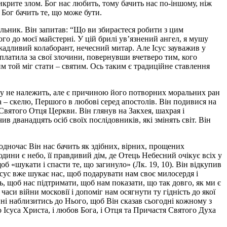
рикрите злом. Бог нас любить, тому бачить нас по-іншому, ніж
Бог бачить те, що може бути.
льник. Він запитав: “Що ви збираєтеся робити з цим
го до моєї майстерні. У цій брилі ув’язнений ангел, я мушу
жадливий колаборант, нечесний митар. Але Ісус зауважив у
ідплатила за свої злочини, повернувши вчетверо тим, кого
им той міг стати – святим. Ось таким є традиційне ставлення
ому не належить, але є причиною його потворних моральних ран
ра – скелю, Першого в любові серед апостолів. Він подивися на
Святого Отця Церкви. Він глянув на Закхея, шахрая і
в дванадцять осіб своїх послідовників, які змінять світ. Він
водночас Він нас бачить як здібних, вірних, прощених
ини є небо, її правдивий дім, де Отець Небесний очікує всіх у
б «шукати і спасти те, що загинуло» (Лк. 19, 10). Він відкупив
 Ісус вже шукає нас, щоб подарувати нам своє милосердя і
ь, щоб нас підтримати, щоб нам показати, що так довго, як ми є
си війни московії і допоміг нам осягнути ту гідність до якої
янні наблизитись до Нього, щоб Він сказав сьогодні кожному з
го Ісуса Христа, і любов Бога, і Отця та Причастя Святого Духа