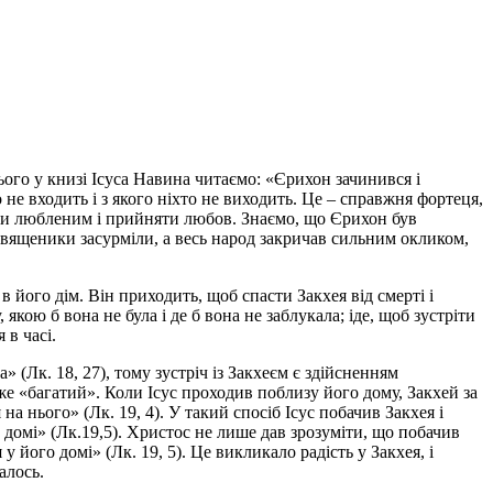
ього у книзі Ісуса Навина читаємо: «Єрихон зачинився і
о не входить і з якого ніхто не виходить. Це – справжня фортеця,
ти любленим і прийняти любов. Знаємо, що Єрихон був
священики засурміли, а весь народ закричав сильним окликом,
 його дім. Він приходить, щоб спасти Закхея від смерті і
якою б вона не була і де б вона не заблукала; іде, щоб зустріти
 в часі.
» (Лк. 18, 27), тому зустріч із Закхеєм є здійсненням
е «багатий». Коли Ісус проходив поблизу його дому, Закхей за
а нього» (Лк. 19, 4). У такий спосіб Ісус побачив Закхея і
 домі» (Лк.19,5). Христос не лише дав зрозуміти, що побачив
 його домі» (Лк. 19, 5). Це викликало радість у Закхея, і
алось.