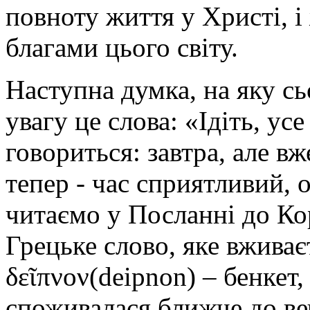
повноту життя у Христі, 
благами цього світу.
Наступна думка, на яку сь
увагу це слова: «Ідіть, ус
говориться: завтра, але вж
тепер - час сприятливий, о
читаємо у Посланні до Кор
Грецьке слово, яке вживає
δεῖπνον(deipnon) – бенкет,
споживалася ближче до ве