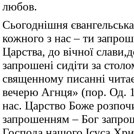
любов.
Сьогоднішня євангельська
кожного з нас – ти запро
Царства, до вічної слави,
запрошені сидіти за стол
священному писанні читає
вечерю Агнця» (пор. Од. 
нас. Царство Боже розпоч
запрошенням – Бог запрош
Господа нашого Ісуса Хри