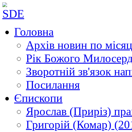
Головна
Архів новин
по місяц
Рік Божого Милосер
Зворотній зв'язок
нап
Посилання
Єпископи
Ярослав (Приріз)
пра
Григорій (Комар)
(20