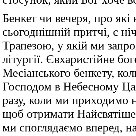
Бенкет чи вечеря, про які
сьогоднішній притчі, є н
Трапезою, у якій ми запро
літургії. Євхаристійне бо
Месіанського бенкету, кол
Господом в Небесному Цар
разу, коли ми приходимо н
щоб отримати Найсвятіше 
ми споглядаємо вперед, н