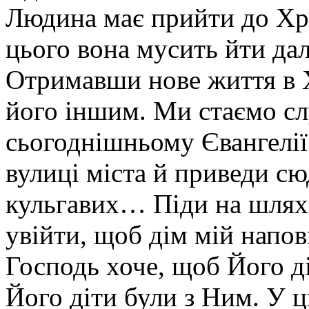
Людина має прийти до Хри
цього вона мусить йти дал
Отримавши нове життя в Х
його іншим. Ми стаємо сл
сьогоднішньому Євангелії
вулиці міста й приведи сюд
кульгавих… Піди на шляхи
увійти, щоб дім мій напов
Господь хоче, щоб Його д
Його діти були з Ним. У ц