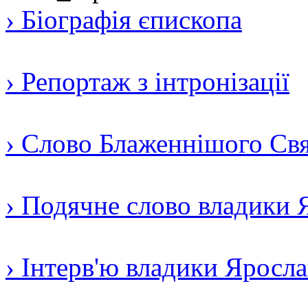
› Біографія єпископа
› Репортаж з інтронізації
› Слово Блаженнішого Свят
› Подячне слово владики 
› Інтерв'ю владики Яросл