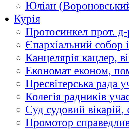
Юліан (Вороновськи
Курія
Протосинкел
прот. д
Єпархіальний собор
Канцелярія
кацлер, в
Економат
економ, по
Пресвітерська рада
у
Колегія радників
учас
Суд
судовий вікарій, с
Промотор справедлив