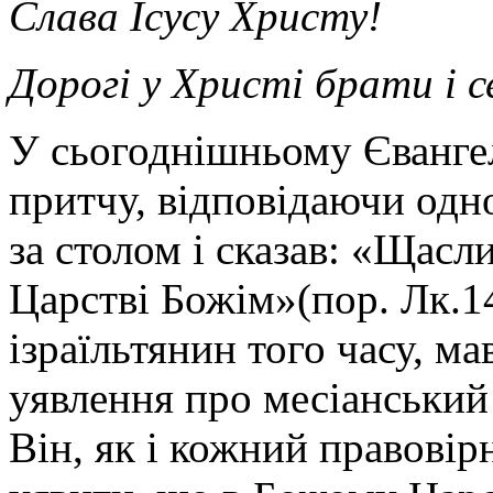
Слава Ісусу Христу!
Дорогі у Христі брати і 
У сьогоднішньому Євангел
притчу, відповідаючи одно
за столом і сказав: «Щасли
Царстві Божім»(пор. Лк.14
ізраїльтянин того часу, м
уявлення про месіанський 
Він, як і кожний правовірн