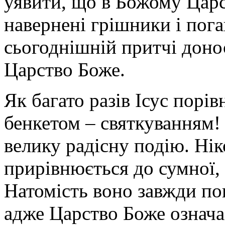
уявити, що в Божому Царс
навернені грішники і пог
сьогоднішній притчі доно
Царство Боже.
Як багато разів Ісус порі
бенкетом – святкуванням!
велику радісну подію. Ні
прирівнюється до сумної, 
Натомість воно завжди по
адже Царство Боже означає