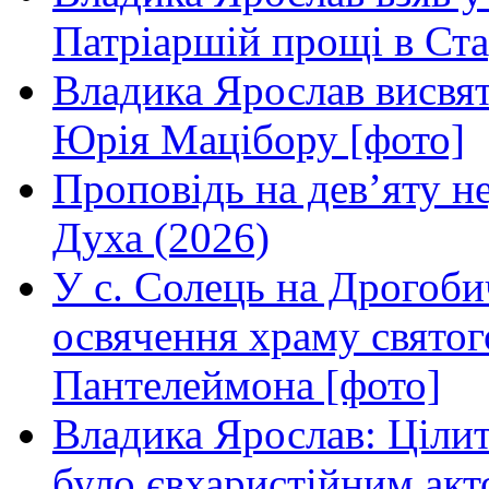
Патріаршій прощі в Ста
Владика Ярослав висвя
Юрія Мацібору [фото]
Проповідь на дев’яту н
Духа (2026)
У с. Солець на Дрогоби
освячення храму свято
Пантелеймона [фото]
Владика Ярослав: Ціли
було євхаристійним акт