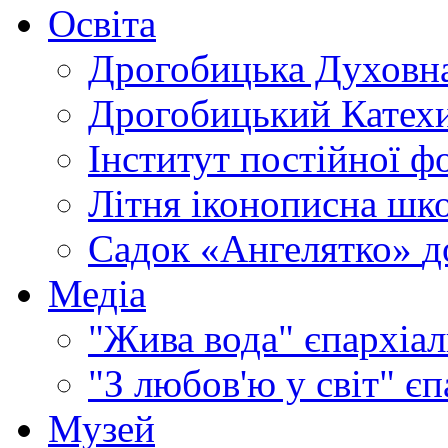
Освіта
Дрогобицька Духовна
Дрогобицький Катехи
Інститут постійної ф
Літня іконописна шк
Садок «Ангелятко»
д
Медіа
"Жива вода"
єпархіал
"З любов'ю у світ"
єп
Музей