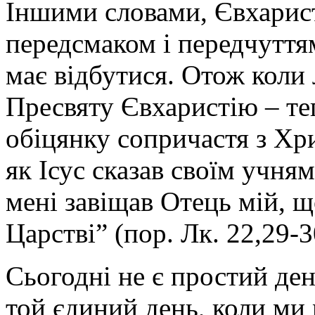
Іншими словами, Євхарист
передсмаком і передчуттям
має відбутися. Отож коли
Пресвяту Євхаристію – теп
обіцянку сопричастя з Хр
як Ісус сказав своїм учня
мені завіщав Отець мій, щ
Царстві” (пор. Лк. 22,29-3
Сьогодні не є простий де
той єдиний день, коли ми