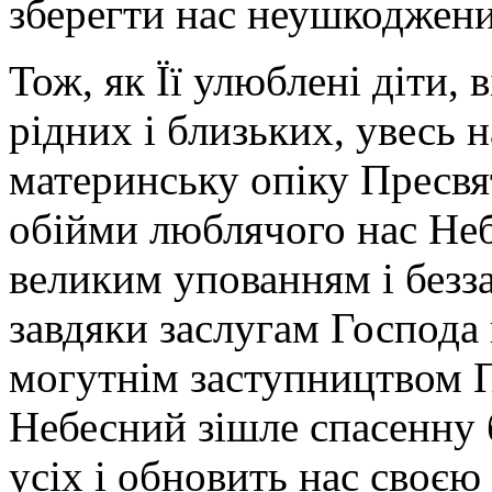
зберегти нас неушкоджен
Тож, як Її улюблені діти,
рідних і близьких, увесь 
материнську опіку Пресвят
обійми люблячого нас Неб
великим упованням і безз
завдяки заслугам Господа 
могутнім заступництвом П
Небесний зішле спасенну 
усіх і обновить нас своє