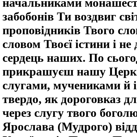
начальниками монашест
забобонів Ти воздвиг сві
проповідників Твого сло
словом Твоєї істини і не
сердець наших. По сього
прикрашуєш нашу Церкв
слугами, мучениками й і
твердо, як дороговказ дл
через слугу твого богол
Ярослава (Мудрого) відд