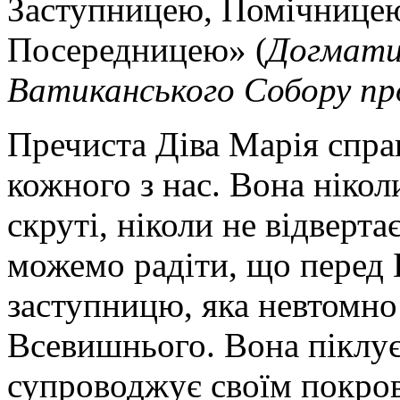
Заступницею, Помічнице
Посередницею» (
Догмати
Ватиканського Собору пр
Пречиста Діва Марія справ
кожного з нас. Вона нікол
скруті, ніколи не відверта
можемо радіти, що перед
заступницю, яка невтомно
Всевишнього. Вона піклуєт
супроводжує своїм покро