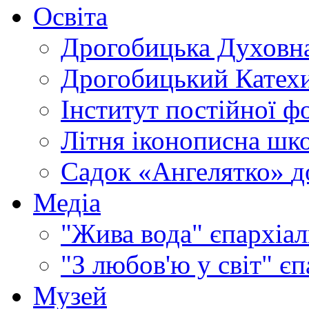
Освіта
Дрогобицька Духовна
Дрогобицький Катехи
Інститут постійної ф
Літня іконописна шк
Садок «Ангелятко»
д
Медіа
"Жива вода"
єпархіал
"З любов'ю у світ"
єп
Музей