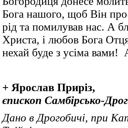
Богородиця донесе молитви
Бога нашого, щоб Він про
рід та помилував нас. А б
Христа, і любов Бога Отця
нехай буде з усіма вами! 
+ Ярослав Приріз,
єпископ Самбірсько-Дро
Дано в Дрогобичі, при Ка