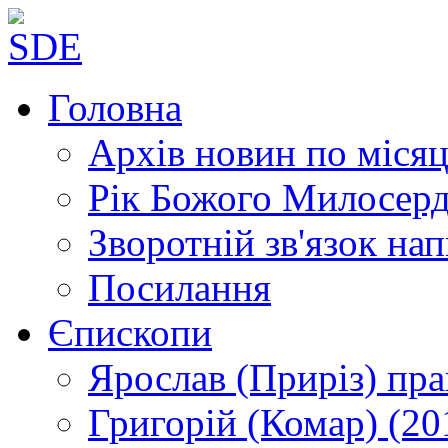
Головна
Архів новин
по місяц
Рік Божого Милосер
Зворотній зв'язок
нап
Посилання
Єпископи
Ярослав (Приріз)
пра
Григорій (Комар)
(20