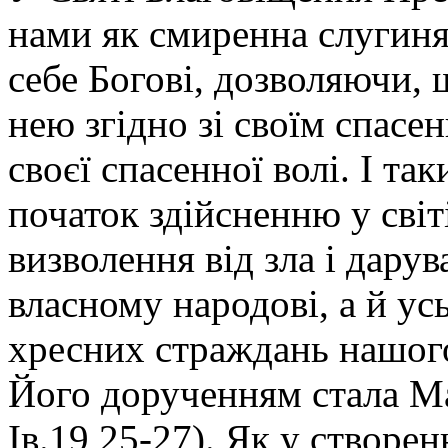
нами як смиренна слугиня
себе Богові, дозволяючи,
нею згідно зі своїм спасе
своєї спасенної волі. І т
початок здійсненню у світ
визволення від зла і дару
власному народові, а й ус
хресних страждань нашог
Його дорученням стала Ма
Ів.19,25-27). Як у створен