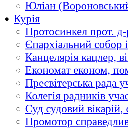
Юліан (Вороновськи
Курія
Протосинкел
прот. д
Єпархіальний собор
Канцелярія
кацлер, в
Економат
економ, по
Пресвітерська рада
у
Колегія радників
учас
Суд
судовий вікарій, с
Промотор справедлив