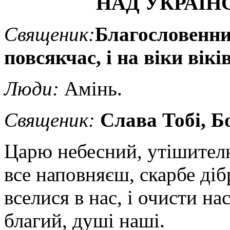
НАД
УКРАЇН
Священик:
Благослове
нн
повсякчас, і на віки віків
Люди:
Амінь.
Священик
:
Слава Тобі, Б
Царю небесний, утішителю
все наповняєш, скарбе діб
вселися в нас, і очисти нас
благий, душі наші.