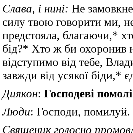
Слава, і нині:
Не замовкне
силу твою говорити ми, не
предстояла, благаючи,* хт
бід?* Хто ж би охоронив 
відступимо від тебе, Влад
завжди від усякої біди,* 
Диякон
:
Господеві помолі
Люди
: Господи, помилуй.
Священик голосно промов