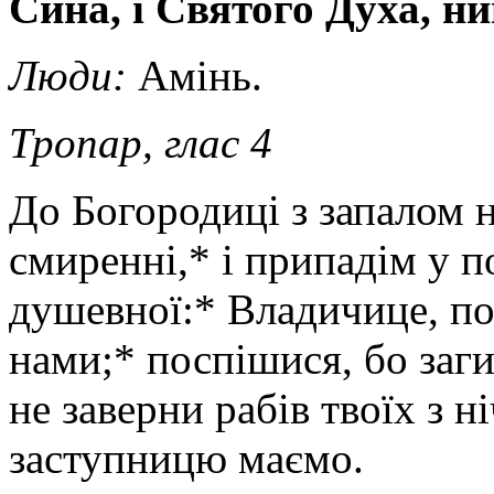
Сина, і Святого Духа, нин
Люди:
Амінь.
Тропар,
глас 4
До Богородиці з запалом н
смиренні,* і припадім у п
душевної:* Владичице, п
нами;* поспішися, бо заги
не заверни рабів твоїх з н
заступницю маємо.