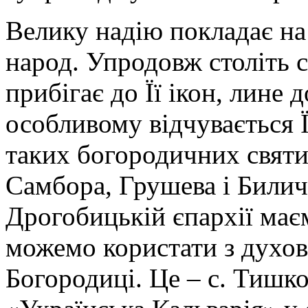
Велику надію покладає н
народ. Упродовж століть с
прибігає до Її ікон, лине 
особливому відчувається Ї
таких богородичних святи
Самбора, Грушева і Билич
Дрогобицькій єпархії маєм
можемо користати з духов
Богородиці. Це – с. Тишк