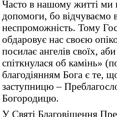
Часто в нашому житті ми 
допомоги, бо відчуваємо в
неспроможність. Тому Го
обдаровує нас своєю опіко
посилає ангелів своїх, аб
спіткнулася об камінь» (п
благодіянням Бога є те, 
заступницю – Преблагос
Богородицю.
У Святі Благовіщення Пре