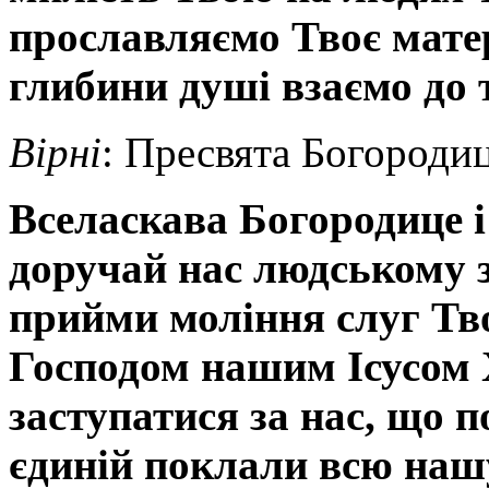
прославляємо Твоє матер
глибини душі взаємо до 
Вірні
: Пресвята Богородиц
Вселаскава Богородице і
доручай нас людському з
прийми моління слуг Тво
Господом нашим Ісусом 
заступатися за нас, що по
єдиній поклали всю наш