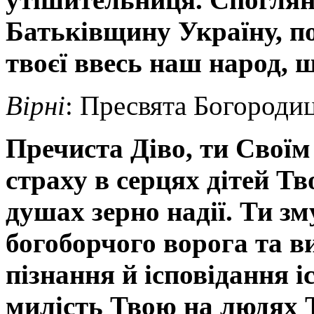
Батьківщину Україну,
п
твоєї ввесь наш народ, щ
Вірні
: Пресвята Богородиц
Пречиста Діво, ти
Своїм
страху в серцях дітей Тв
душах зерно надії. Ти зм
богоборчого ворога та ви
пізнання й ісповідання і
милість Твою на людях Т