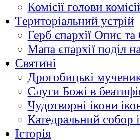
Комісії
голови комісі
Територіальний устрій
Герб єпархії
Опис та 
Мапа єпархії
поділ н
Святині
Дрогобицькі мучени
Слуги Божі
в беатиф
Чудотворні ікони
іко
Катедральний собор
Історія