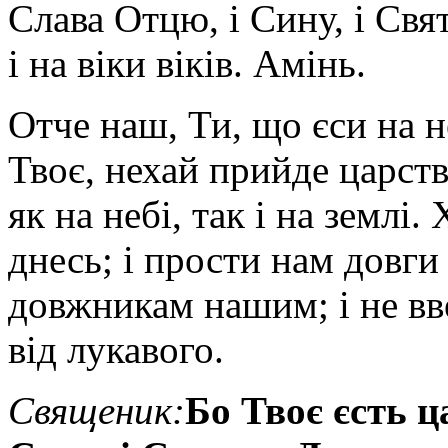
Слава Отцю, і Сину, і Свят
і на віки віків. Амінь.
Отче наш, Ти, що єси на н
Твоє, нехай прийде царств
як на небі, так і на землі
днесь; і прости нам довги
довжникам нашим; і не вве
від лукавого.
Священик
:
Бо Твоє єсть ца