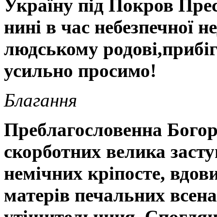
Україну під Покров Прес
нині в час
небезпечної н
людському родові,
прибіг
усильно просимо!
Благання
Преблагословенна Богор
скорботних велика заст
немічних кріпосте, вдови
матерів печальних всена
утішительниця
.
Споглян