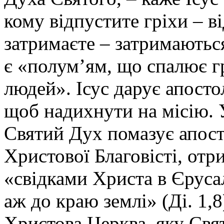
кому відпустите гріхи – в
затримаєте – затримаються
є «полум’ям, що спалює г
людей». Ісус дарує апосто
щоб надихнути на місію. 
Святий Дух помазує апост
Христової Благовісті, от
«свідками Христа в Єрусали
аж до краю землі» (Ді. 1,8
Христова Церква, яку Свя