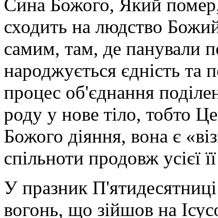
Сина Божого, Який помер, 
сходить на людство Божи
самим, там, де панували п
народжується єдність та 
процес об'єднання поділе
роду у нове тіло, тобто Ц
Божого діяння, вона є «в
спільноти продовж усієї її
У празник П'ятидесятниці
вогонь, що зійшов на Ісус