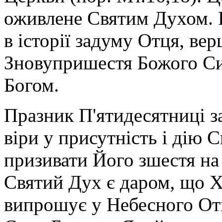
оживлене Святим Духом. В
в історії задуму Отця, ве
Зновупришестя Божого Си
Богом.
Празник П'ятидесятниці з
віри у присутність і дію 
призивати Його зшестя на н
Святий Дух є даром, що Х
випрошує у Небесного Отц