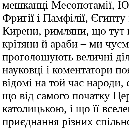
мешканці Месопотамії, Юде
Фригії і Памфілії, Єгипту 
Кирени, римляни, що тут п
крітяни й араби – ми чує
проголошують величні діла
науковці і коментатори п
відомі на той час народи,
що від самого початку Це
католицькою, і що її всел
приєднання різних спільно