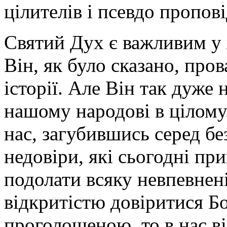
цілителів і псевдо пропов
Святий Дух є важливим у 
Він, як було сказано, про
історії. Але Він так дуже
нашому народові в цілому.
нас, загубившись серед бе
недовіри, які сьогодні пр
подолати всяку невпевненіс
відкритістю довіритися Бо
проголошеною, то в нас в