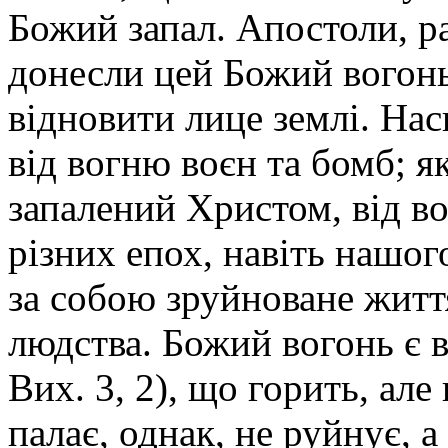
Божий запал. Апостоли, ра
донесли цей Божий вогонь
відновити лице землі. Нас
від вогню воєн та бомб; як
запалений Христом, від в
різних епох, навіть нашо
за собою зруйноване життя
людства. Божий вогонь є 
Вих. 3, 2), що горить, але
палає, однак, не руйнує, а