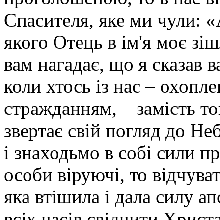
Спасителя, яке ми чули: 
якого Отець в ім'я моє зіш
вам нагадає, що я сказав в
коли хтось із нас – охоп
стражданням, – замість то
звертає свій погляд до Н
і знаходьмо в собі сили п
особи віруючі, то відчува
яка втішила і дала силу а
всіх часів свідчити Христа