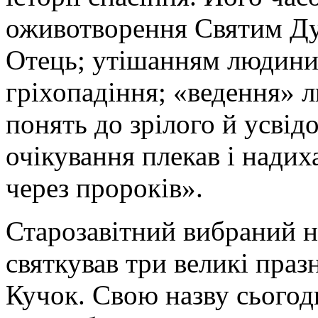
оживотворення Святим Ду
Отець; утішанням людини 
гріхопадіння; «ведення» 
понять до зрілого й усвід
очікування плекав і нади
через пророків».
Старозавітний вибраний 
святкував три великі праз
Кучок. Свою назву сьогодн