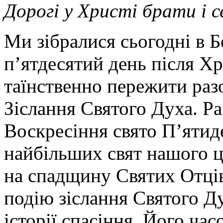
Дорогі у Христі брати і 
Ми зібралися сьогодні в Б
п’ятдесятий день після Х
таїнственно пережити раз
Зіслання Святого Духа. Ра
Воскресіння свято П’ятид
найбільших свят нашого 
на спадщину Святих Отці
подію зіслання Святого Д
історії спасіння. Його ча