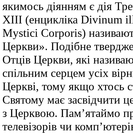
якимось діянням є дія Тр
XIII (енцикліка Divinum il
Mystici Corporis) назива
Церкви». Подібне твердже
Отців Церкви, які назива
спільним серцем усіх вірн
Церкві, тому якщо хтось с
Святому має засвідчити ц
з Церквою. Пам’ятаймо пр
телевізорів чи комп’ютері