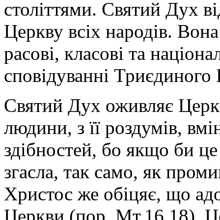
століттями. Святий Дух ві
Церкву всіх народів. Вона 
расові, класові та націон
сповідуванні Триєдиного 
Святий Дух оживляє Церкв
людини, з її роздумів, вмі
здібностей, бо якщо би це
згасла, так само, як пром
Христос же обіцяє, що ад
Церкви (пор. Мт.16,18). Ц