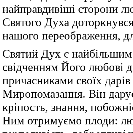
найправдивіші сторони л
Святого Духа доторкнувся
нашого переображення, дл
Святий Дух є найбільшим
свідченням Його любові до
причасниками своїх дарів
Миропомазання. Він дарує
кріпость, знання, побожніс
Ним отримуємо плоди: люб