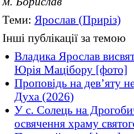
м. Борислав
Теми:
Ярослав (Приріз)
Інші публікації за темою
Владика Ярослав висвя
Юрія Мацібору [фото]
Проповідь на дев’яту н
Духа (2026)
У с. Солець на Дрогоби
освячення храму свято