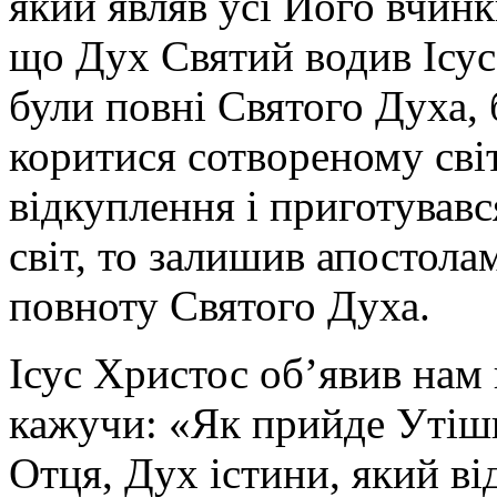
який являв усі Його вчинк
що Дух Святий водив Ісуса
були повні Святого Духа, 
коритися сотвореному світ
відкуплення і приготував
світ, то залишив апостола
повноту Святого Духа.
Ісус Христос об’явив нам
кажучи: «Як прийде Утіши
Отця, Дух істини, який від