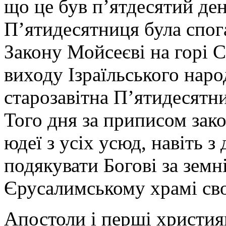
що це був п’ятдесятий ден
П’ятидесятниця була спо
Закону Мойсеєві на горі С
виходу Ізраїльського наро
старозавітна П’ятидесятни
Того дня за приписом за
юдеї з усіх усюд, навіть з
подякувати Богові за земн
Єрусалимському храмі св
Апостоли і перші христи