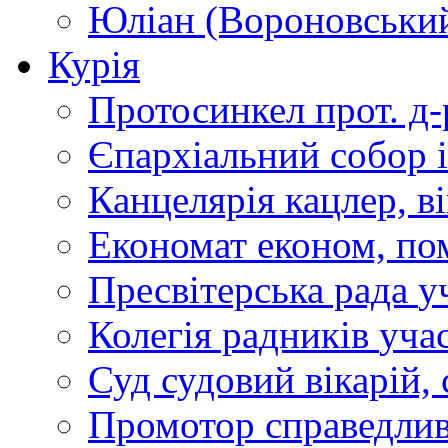
Юліан (Вороновськи
Курія
Протосинкел
прот. д
Єпархіальний собор
Канцелярія
кацлер, в
Економат
економ, по
Пресвітерська рада
у
Колегія радників
учас
Суд
судовий вікарій, с
Промотор справедлив