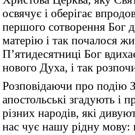
освячує і оберігає впродов
першого сотворення Бог д
матерію і так почалося жит
П’ятидесятниці Бог вдиха
нового Духа, і так розпоч
Розповідаючи про подію З
апостольські згадують і п
різних народів, які дивую
нас чує нашу рідну мову: п