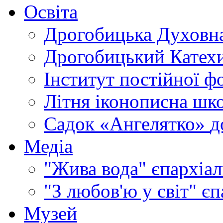
Освіта
Дрогобицька Духовна
Дрогобицький Катехи
Інститут постійної ф
Літня іконописна шк
Садок «Ангелятко»
д
Медіа
"Жива вода"
єпархіал
"З любов'ю у світ"
єп
Музей