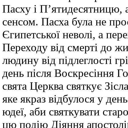
Пасху і П’ятидесятницю, 
сенсом. Пасха була не про
Єгипетської неволі, а пе
Переходу від смерті до жи
людину від підлеглості грі
день після Воскресіння Г
свята Церква святкує Зісл
яке якраз відбулося у ден
юдеї, аби святкувати ста
цю подію Діяння апостолі