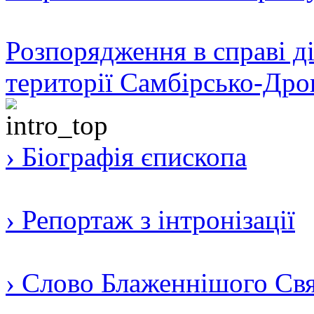
Розпорядження в справі ді
території Самбірсько-Дро
› Біографія єпископа
› Репортаж з інтронізації
› Слово Блаженнішого Свят