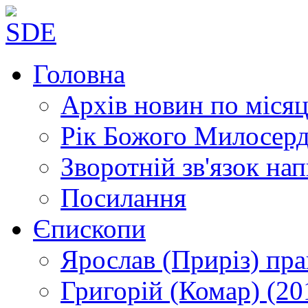
Головна
Архів новин
по місяц
Рік Божого Милосер
Зворотній зв'язок
нап
Посилання
Єпископи
Ярослав (Приріз)
пра
Григорій (Комар)
(20