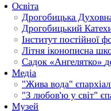
Освіта
Дрогобицька Духовна
Дрогобицький Катехи
Інститут постійної ф
Літня іконописна шк
Садок «Ангелятко»
д
Медіа
"Жива вода"
єпархіал
"З любов'ю у світ"
єп
Музей