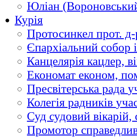
Юліан (Вороновськи
Курія
Протосинкел
прот. д
Єпархіальний собор
Канцелярія
кацлер, в
Економат
економ, по
Пресвітерська рада
у
Колегія радників
учас
Суд
судовий вікарій, с
Промотор справедлив