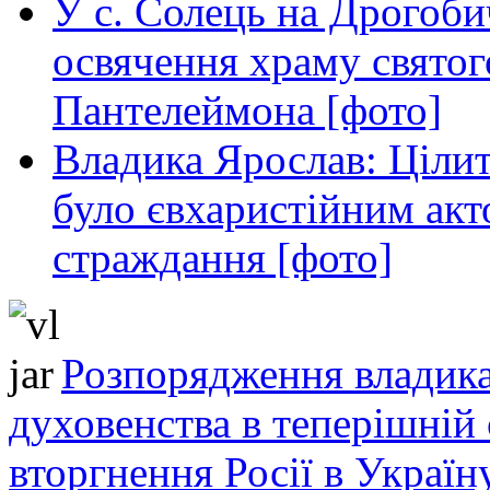
У с. Солець на Дрогоби
освячення храму свято
Пантелеймона [фото]
Владика Ярослав: Ціли
було євхаристійним акт
страждання [фото]
Розпорядження владика
духовенства в теперішній 
вторгнення Росії в Україн