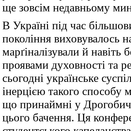
ще зовсім недавньому ми
В Україні під час більшо
покоління виховувалось на
марґіналізували й навіть 
проявами духовності та рел
сьогодні українське суспі
інерцією такого способу 
що принаймні у Дрогобичі
цього бачення. Ця конфер
студентського капеланст