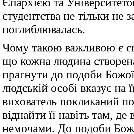
Єпархією та Університето
студентства не тільки не 
поглиблювалась.
Чому такою важливою є сп
що кожна людина створена
прагнути до подоби Божої
людській особі вказує на ї
вихователь покликаний по
віднайти її навіть там, де
немочами. До подоби Бож