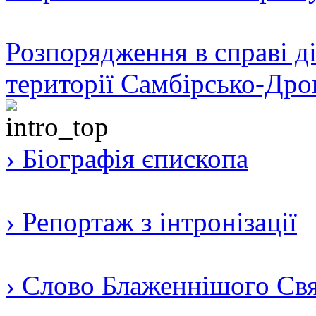
Розпорядження в справі ді
території Самбірсько-Дро
› Біографія єпископа
› Репортаж з інтронізації
› Слово Блаженнішого Свят