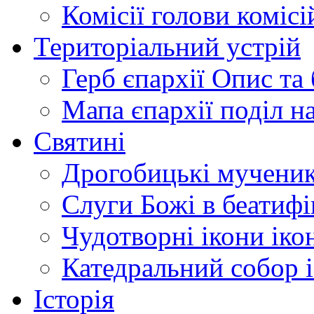
Комісії
голови комісі
Територіальний устрій
Герб єпархії
Опис та 
Мапа єпархії
поділ н
Святині
Дрогобицькі мучени
Слуги Божі
в беатиф
Чудотворні ікони
іко
Катедральний собор
Історія