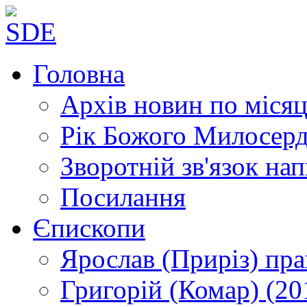
Головна
Архів новин
по місяц
Рік Божого Милосер
Зворотній зв'язок
нап
Посилання
Єпископи
Ярослав (Приріз)
пра
Григорій (Комар)
(20