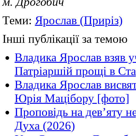
м. Дрогобич
Теми:
Ярослав (Приріз)
Інші публікації за темою
Владика Ярослав взяв у
Патріаршій прощі в Ста
Владика Ярослав висвя
Юрія Мацібору [фото]
Проповідь на дев’яту н
Духа (2026)