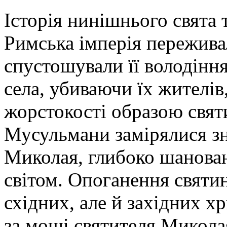
Історія нинішнього свята т
Римська імперія пережива
спустошували її володіння
села, убиваючи їх жителів
жорстокості образою святи
Мусульмани замірялися з
Миколая, глибоко шанова
світом. Опоганення святи
східних, але й західних 
за мощі святителя Миколая