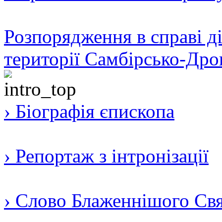
Розпорядження в справі ді
території Самбірсько-Дро
› Біографія єпископа
› Репортаж з інтронізації
› Слово Блаженнішого Свят