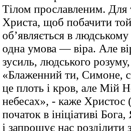
Тілом прославленим. Для 
Христа, щоб побачити той
об’являється в людському 
одна умова — віра. Але ві
зусиль, людського розуму
«Блаженний ти, Симоне, с
це плоть і кров, але Мій 
небесах», - каже Христос 
початок в ініціативі Бога
і запрошує нас розділити 