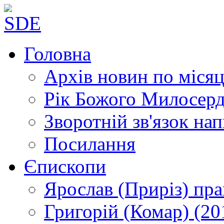
Головна
Архів новин
по місяц
Рік Божого Милосер
Зворотній зв'язок
нап
Посилання
Єпископи
Ярослав (Приріз)
пра
Григорій (Комар)
(20