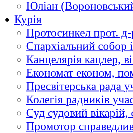
Юліан (Вороновськи
Курія
Протосинкел
прот. д
Єпархіальний собор
Канцелярія
кацлер, в
Економат
економ, по
Пресвітерська рада
у
Колегія радників
учас
Суд
судовий вікарій, с
Промотор справедлив