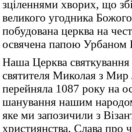
зціленнями хворих, що зб
великого угодника Божого
побудована церква на чест
освячена папою Урбаном I
Наша Церква святкування 
святителя Миколая з Мир 
перейняла 1087 року на ос
шанування нашим народом
яке ми запозичили з Візан
християнства. Слава про 