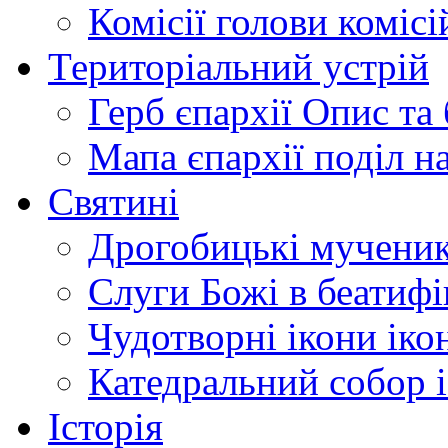
Комісії
голови комісі
Територіальний устрій
Герб єпархії
Опис та 
Мапа єпархії
поділ н
Святині
Дрогобицькі мучени
Слуги Божі
в беатиф
Чудотворні ікони
іко
Катедральний собор
Історія