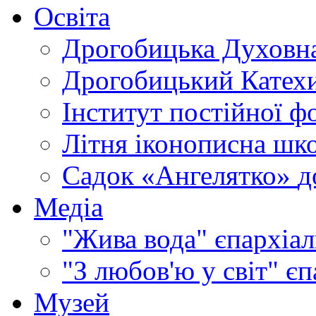
Освіта
Дрогобицька Духовна
Дрогобицький Катехи
Інститут постійної ф
Літня іконописна шк
Садок «Ангелятко»
д
Медіа
"Жива вода"
єпархіал
"З любов'ю у світ"
єп
Музей