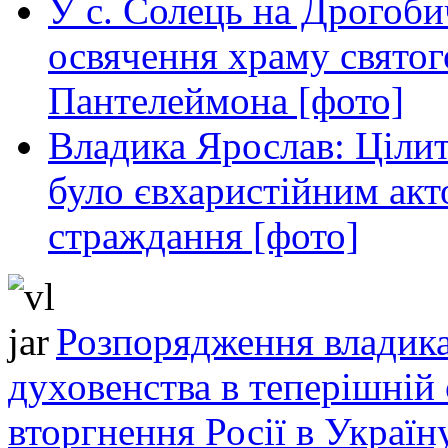
У с. Солець на Дрогоби
освячення храму свято
Пантелеймона [фото]
Владика Ярослав: Ціли
було євхаристійним акт
страждання [фото]
Розпорядження владика
духовенства в теперішній 
вторгнення Росії в Україн