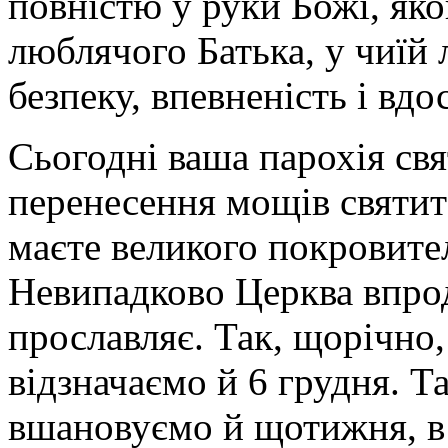
повністю у руки Божі, яко
люблячого Батька, у чиїй
безпеку, впевненість і вдо
Сьогодні ваша парохія свя
перенесення мощів святи
маєте великого покровител
Невипадково Церква впрод
прославляє. Так, щорічно,
відзначаємо й 6 грудня. Т
вшановуємо й щотижня, в 