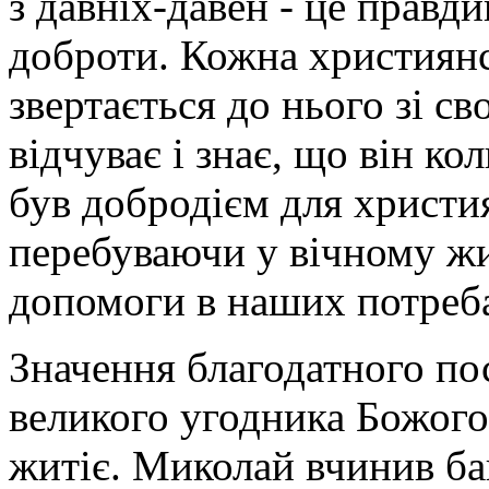
з давніх-давен - це правд
доброти. Кожна християнс
звертається до нього зі с
відчуває і знає, що він ко
був добродієм для христия
перебуваючи у вічному жи
допомоги в наших потреб
Значення благодатного по
великого угодника Божого
житіє. Миколай вчинив ба