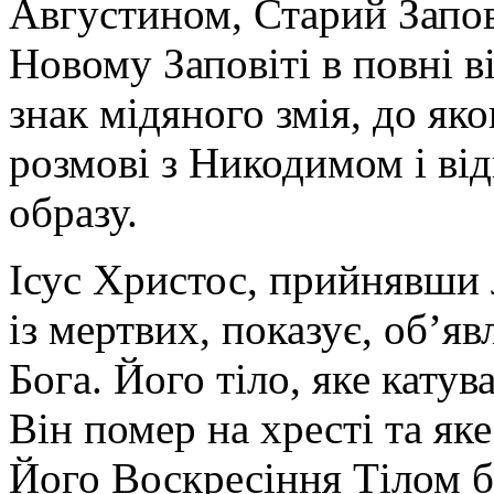
Августином, Старий Запові
Новому Заповіті в повні в
знак мідяного змія, до яко
розмові з Никодимом і ві
образу.
Ісус Христос, прийнявши 
із мертвих, показує, об’я
Бога. Його тіло, яке катув
Він помер на хресті та яке
Його Воскресіння Тілом 