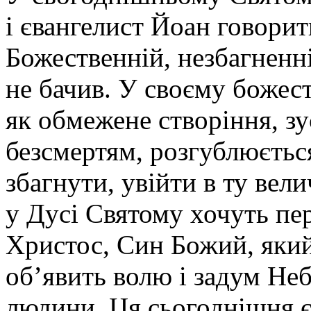
і євангелист Йоан говорит
Божественній, незбагненні
не бачив. У своєму божес
як обмежене створіння, зу
безсмертям, розгублюєтьс
збагнути, увійти в ту вел
у Дусі Святому хочуть пер
Христос, Син Божий, яки
об’явить волю і задум Не
людини. Ця сьогоднішня є