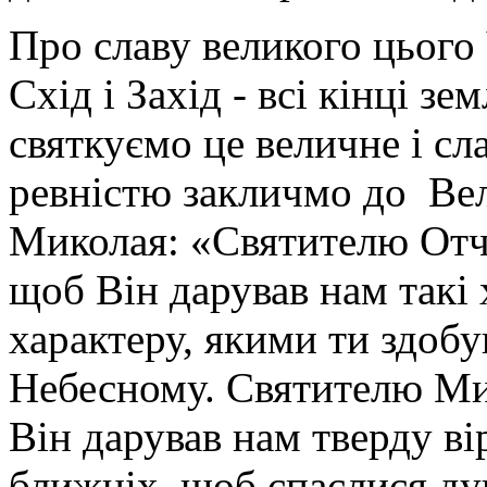
Про славу великого цього 
Схід і Захід - всі кінці зе
святкуємо це величне і сл
ревністю закличмо до Вел
Миколая: «Святителю Отч
щоб Він дарував нам такі 
характеру, якими ти здобу
Небесному. Святителю Ми
Він дарував нам тверду ві
ближніх, щоб спаслися ду