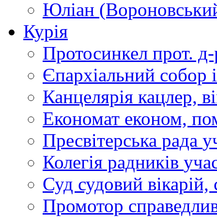
Юліан (Вороновськи
Курія
Протосинкел
прот. д
Єпархіальний собор
Канцелярія
кацлер, в
Економат
економ, по
Пресвітерська рада
у
Колегія радників
учас
Суд
судовий вікарій, с
Промотор справедлив