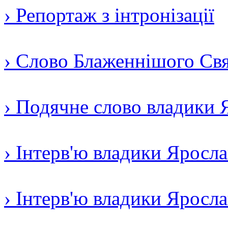
› Репортаж з інтронізації
› Слово Блаженнішого Свят
› Подячне слово владики 
› Інтерв'ю владики Яросл
› Інтерв'ю владики Яросл