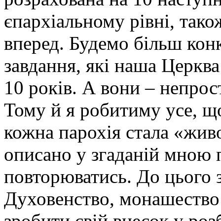
єпархіальному рівні, тако
вперед. Будемо більш кон
завдання, які наша Церкв
10 років. А вони – непрост
Тому й я робитиму усе, що
кожна парохія стала «жив
описано у згаданій мною 
повторюватись. До цього з
Духовенство, монашество
зробити свій внесок у роз