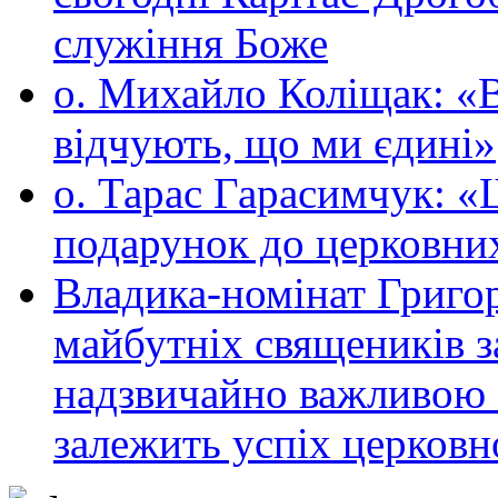
служіння Боже
о. Михайло Коліщак: «В
відчують, що ми єдині»
о. Тарас Гарасимчук: 
подарунок до церковни
Владика-номінат Григо
майбутніх священиків з
надзвичайно важливою с
залежить успіх церковно