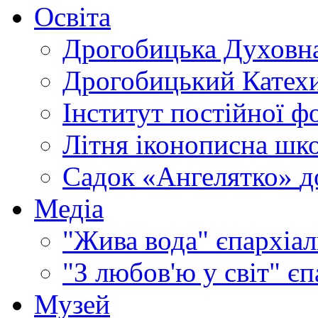
Освіта
Дрогобицька Духовна
Дрогобицький Катехи
Інститут постійної ф
Літня іконописна шк
Садок «Ангелятко»
д
Медіа
"Жива вода"
єпархіал
"З любов'ю у світ"
єп
Музей