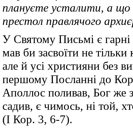
плануєте усталити, а що 
престол правлячого архиє
У Святому Письмі є гарні с
мав би засвоїти не тільки
але й усі християни без в
першому Посланні до Кор
Аполлос поливав, Бог же з
садив, є чимось, ні той, х
(І Кор. 3, 6-7).