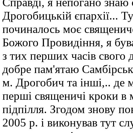
Справді, я непогано знаю 
Дрогобицькій єпархії... Ту
починалось моє священиче
Божого Провидіння, я бував
з тих перших часів свого
добре пам'ятаю Самбірськ
м. Дрогобич та інші,.. де
перші священичі кроки в 
підпілля. Згодом знову п
2005 р. і виконував тут с