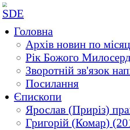
Головна
Архів новин
по місяц
Рік Божого Милосер
Зворотній зв'язок
нап
Посилання
Єпископи
Ярослав (Приріз)
пра
Григорій (Комар)
(20