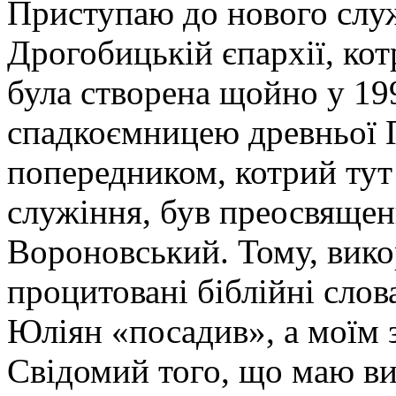
Приступаю до нового служ
Дрогобицькій єпархії, кот
була створена щойно у 199
спадкоємницею древньої П
попередником, котрий тут
служіння, був преосвяще
Вороновський. Тому, вик
процитовані біблійні слов
Юліян «посадив», а моїм 
Свідомий того, що маю ви