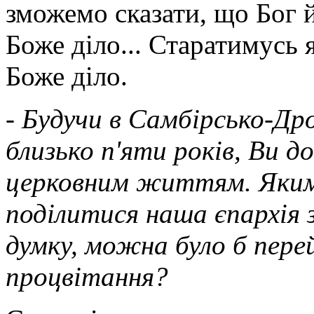
зможемо сказати, що Бог й
Боже діло... Старатимусь
Боже діло.
- Будучи в Самбірсько-Др
близько п'яти років, Ви 
церковним життям. Яки
поділитися наша єпархія з
думку, можна було б пере
процвітання?