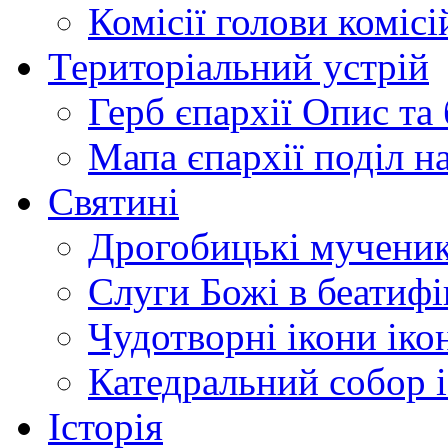
Комісії
голови комісі
Територіальний устрій
Герб єпархії
Опис та 
Мапа єпархії
поділ н
Святині
Дрогобицькі мучени
Слуги Божі
в беатиф
Чудотворні ікони
іко
Катедральний собор
Історія