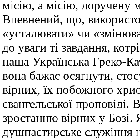
місію, а місію, доручену
Впевнений, що, використ
«усталювати» чи «змінюва
до уваги ті завдання, котр
наша Українська Греко-Кат
вона бажає осягнути, сто
вірних, їх побожного хри
євангельської проповіді. 
зростанню вірних у Бозі.
душпастирське служіння на