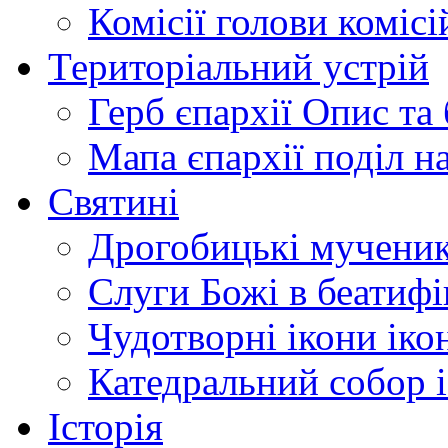
Комісії
голови комісі
Територіальний устрій
Герб єпархії
Опис та 
Мапа єпархії
поділ н
Святині
Дрогобицькі мучени
Слуги Божі
в беатиф
Чудотворні ікони
іко
Катедральний собор
Історія