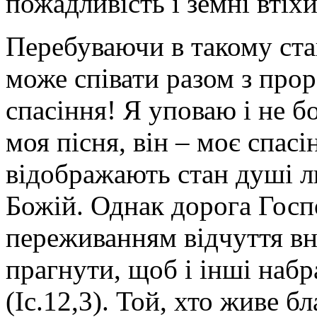
пожадливість і земні втіх
Перебуваючи в такому ста
може співати разом з прор
спасіння! Я уповаю і не б
моя пісня, він – моє спасін
відображають стан душі л
Божій. Однак дорога Госп
переживанням відчуття вн
прагнути, щоб і інші набр
(Іс.12,3). Той, хто живе 