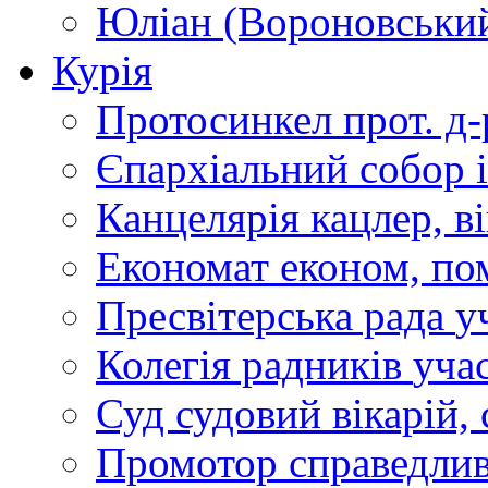
Юліан (Вороновськи
Курія
Протосинкел
прот. д
Єпархіальний собор
Канцелярія
кацлер, в
Економат
економ, по
Пресвітерська рада
у
Колегія радників
учас
Суд
судовий вікарій, с
Промотор справедлив