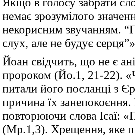
Якщо в голосу забрати сл
немає зрозумілого значенн
некорисним звучанням. “Г
слух, але не будує серця”»
Йоан свідчить, що не є ані
пророком (Йо.1, 21-22). 
питали його посланці з Є
причина їх занепокоєння.
повторюючи слова Ісаї: «
(Мр.1,3). Хрещення, яке п