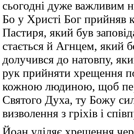
сьогодні дуже важливим н
Бо у Христі Бог прийняв 
Пастиря, який був запові
стається й Агнцем, який бе
долучився до натовпу, як
рук прийняти хрещення по
кожною людиною, щоб пере
Святого Духа, ту Божу сил
визволення з гріхів і спі
Йоан уділяє хрещення чер