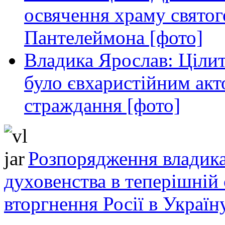
освячення храму свято
Пантелеймона [фото]
Владика Ярослав: Ціли
було євхаристійним акт
страждання [фото]
Розпорядження владика
духовенства в теперішній 
вторгнення Росії в Україн