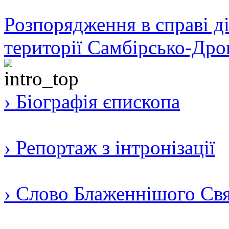
Розпорядження в справі ді
території Самбірсько-Дро
› Біографія єпископа
› Репортаж з інтронізації
› Слово Блаженнішого Свят