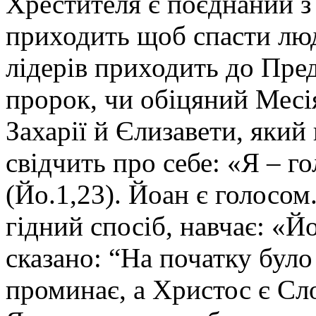
Хрестителя є поєднаний з
приходить щоб спасти люд
лідерів приходить до Предт
пророк, чи обіцяний Месія
Захарії й Єлизавети, який
свідчить про себе: «Я – 
(Йо.1,23). Йоан є голосом
гідний спосіб, навчає: «Й
сказано: “На початку було
проминає, а Христос є Сло