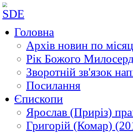
Головна
Архів новин
по місяц
Рік Божого Милосер
Зворотній зв'язок
нап
Посилання
Єпископи
Ярослав (Приріз)
пра
Григорій (Комар)
(20