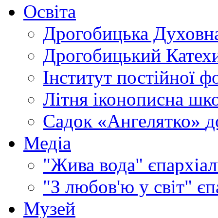
Освіта
Дрогобицька Духовна
Дрогобицький Катехи
Інститут постійної ф
Літня іконописна шк
Садок «Ангелятко»
д
Медіа
"Жива вода"
єпархіал
"З любов'ю у світ"
єп
Музей