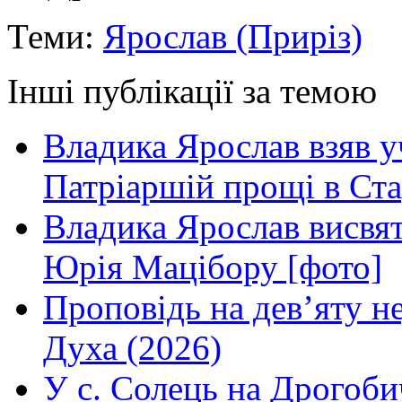
Теми:
Ярослав (Приріз)
Інші публікації за темою
Владика Ярослав взяв у
Патріаршій прощі в Ста
Владика Ярослав висвя
Юрія Мацібору [фото]
Проповідь на дев’яту н
Духа (2026)
У с. Солець на Дрогоби