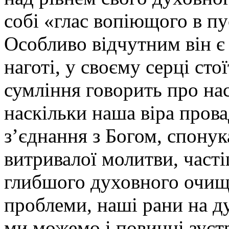
собі «глас вопіющого в пу
Особливо відчутним він є 
наготі, у своєму серці сто
сумління говорить про нас
наскільки наша віра прова
з’єднання з Богом, спонук
витривалої молитви, част
глибшого духовного очищ
проблеми, наші рани на душ
ми можемо і повинні зуст