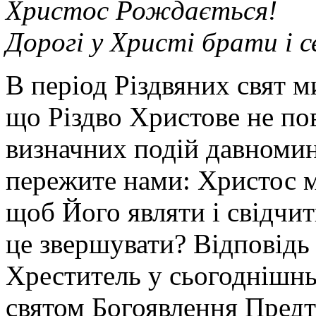
Христос Рождається!
Дорогі у Христі брати і 
В період Різдвяних свят м
що Різдво Христове не по
визначних подій давномин
пережите нами: Христос м
щоб Його являти і свідчи
це звершувати? Відповідь
Хреститель у сьогоднішнь
святом Богоявлення Предт