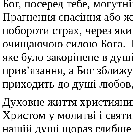
Бог, посеред тебе, могутн
Прагнення спасіння або ж
побороти страх, через як
очищаючою силою Бога. То
яке було закорінене в душ
прив’язання, а Бог зближу
приходить до душі любов, 
Духовне життя християнин
Христом у молитві і святи
нашій душі щораз глибше в