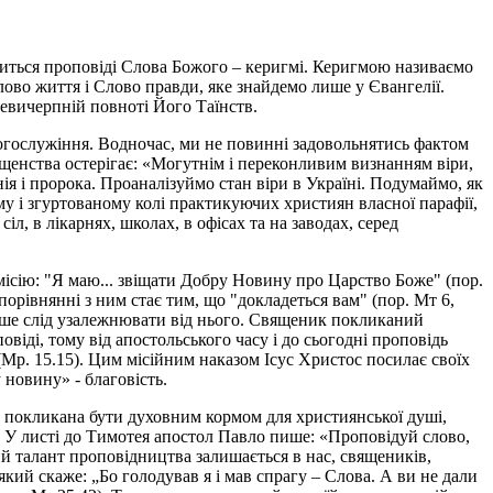
одиться проповіді Слова Божого – керигмі. Керигмою називаємо
ово життя і Слово правди, яке знайдемо лише у Євангелії.
невичерпній повноті Його Таїнств.
 богослужіння. Водночас, ми не повинні задовольнятись фактом
ященства остерігає: «Могутнім і переконливим визнанням віри,
ія і пророка. Проаналізуймо стан віри в Україні. Подумаймо, як
ому і згуртованому колі практикуючих християн власної парафії,
л, в лікарнях, школах, в офісах та на заводах, серед
ісію: "Я маю... звіщати Добру Новину про Царство Боже" (пор.
порівнянні з ним стає тим, що "докладеться вам" (пор. Мт 6,
інше слід узалежнювати від нього. Священик покликаний
іді, тому від апостольського часу і до сьогодні проповідь
Мр. 15.15). Цим місійним наказом Ісус Христос посилає своїх
 новину» - благовість.
а покликана бути духовним кормом для християнської душі,
. У листі до Тимотея апостол Павло пише: «Проповідуй слово,
ий талант проповідництва залишається в нас, священиків,
 який скаже: „Бо голодував я і мав спрагу – Слова. А ви не дали