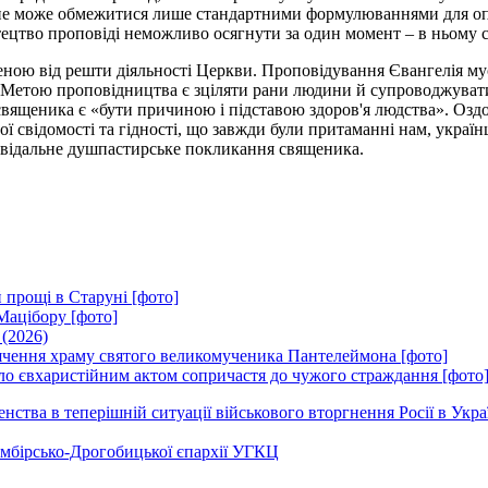
 не може обмежитися лише стандартними формулюваннями для опи
тецтво проповіді неможливо осягнути за один момент – в ньому 
еною від решти діяльності Церкви. Проповідування Євангелія му
. Метою проповідництва є зціляти рани людини й супроводжувати
вященика є «бути причиною і підставою здоров'я людства». Оздо
ої свідомості та гідності, що завжди були притаманні нам, укра
повідальне душпастирське покликання священика.
 прощі в Старуні [фото]
Мацібору [фото]
 (2026)
вячення храму святого великомученика Пантелеймона [фото]
ло євхаристійним актом сопричастя до чужого страждання [фото
ства в теперішній ситуації військового вторгнення Росії в Укра
Самбірсько-Дрогобицької єпархії УГКЦ