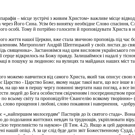
 парафія – місце зустрічі з живим Христом» важливе місце відв
 через Його Сина. Усім без винятку необхідне Слово спасіння, Сл
у Його особі. Тому й потрібно голосити й проповідувати Христа в 
ідного життя нашої Церкви, вже стала звичною проповідь під час
коналенням. Митрополит Андрій Шептицький у своїх листах до св
відь священика». Застановімся над цим висловом українського ген
її серце відкрилось на Божу правду. Залишаймося і надалі у тісн
ці в пошуку за людиною: на вулицях та майданах наших міст та сі
го можемо навчитися від самого Христа, який так описує свою м
є Царство - Царство Боже, якому надає такої ваги, що все інше в 
м, на що ми в першу чергу повинні звертати наш погляд, а все 
сти людей до Бога особистим свідченням і посередництвом пропов
по всьому світу та проповідуйте Євангелію всякому творінню» (
, слово прощення і любові, слово покаяння і навернення, ­ «добру
, є «„найпершим милосердям" Пастирів до їх святого стада». Вон
ю до подолання життєвих невдач та труднощів, укріплювати віру
сією терпеливістю та наукою» (ІІ Тим. 4.2). Якщо ж цей дарован
ені нашій опіці. А за це слід буде дати звіт Божественному Судді,