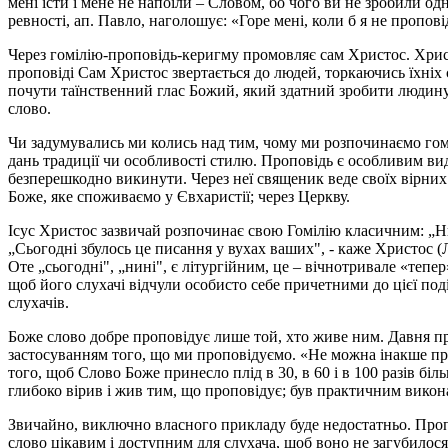
мені їсти і мене не напоїли – Словом, бо чого ви не зробили о
ревності, ап. Павло, наголошує: «Горе мені, коли б я не проповід
Через гомілію-проповідь-керигму промовляє сам Христос. Христ
проповіді Сам Христос звертається до людей, торкаючись їхніх
почути таїнственний глас Божий, який здатний зробити людину 
слово.
Чи задумувались ми колись над тим, чому ми розпочинаємо гоміл
дань традиції чи особливості стилю. Проповідь є особливим ви
безперешкодно викинути. Через неї священик веде своїх вірних
Боже, яке споживаємо у Євхаристії; через Церкву.
Ісус Христос зазвичай розпочинає свою Гомілію класичним: „Нин
„Сьогодні збулось це писання у вухах ваших", - каже Христос (Л
Оте „сьогодні", „нині", є літургійним, це – вічнотривале «теп
щоб його слухачі відчули особисто себе причетними до цієї под
слухачів.
Боже слово добре проповідує лише той, хто живе ним. Давня п
застосуванням того, що ми проповідуємо. «Не можна інакше пр
того, щоб Слово Боже принесло плід в 30, в 60 і в 100 разів бі
глибоко вірив і жив тим, що проповідує; був практичним виконавце
Звичайно, виключно власного прикладу буде недостатньо. Проп
слово цікавим і доступним для слухача, щоб воно не загубилос