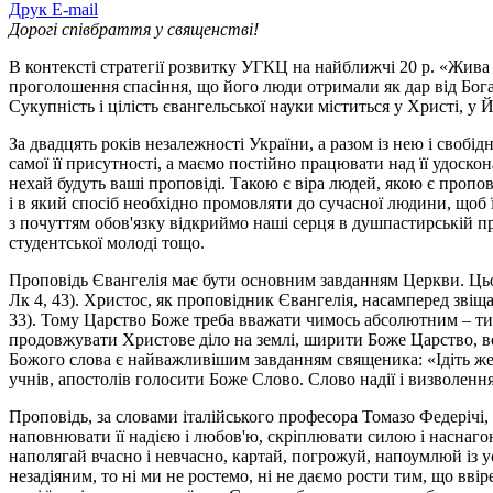
Друк
E-mail
Дорогі співбраття у священстві!
В контексті стратегії розвитку УГКЦ на найближчі 20 р. «Жива
проголошення спасіння, що його люди отримали як дар від Бога
Сукупність і цілість євангельської науки міститься у Христі, 
За двадцять років незалежності України, а разом із нею і своб
самої її присутності, а маємо постійно працювати над її удос
нехай будуть ваші проповіді. Такою є віра людей, якою є пропо
і в який спосіб необхідно промовляти до сучасної людини, щоб 
з почуттям обов'язку відкриймо наші серця в душпастирській пра
студентської молоді тощо.
Проповідь Євангелія має бути основним завданням Церкви. Цьо
Лк 4, 43). Христос, як проповідник Євангелія, насамперед звіща
33). Тому Царство Боже треба вважати чимось абсолютним – ти
продовжувати Христове діло на землі, ширити Боже Царство, ве
Божого слова є найважливішим завданням священика: «Ідіть же 
учнів, апостолів голосити Боже Слово. Слово надії і визволення
Проповідь, за словами італійського професора Томазо Федерічі
наповнювати її надією і любов'ю, скріплювати силою і наснаго
наполягай вчасно і невчасно, картай, погрожуй, напоумлюй із у
незадіяним, то ні ми не ростемо, ні не даємо рости тим, що ввір