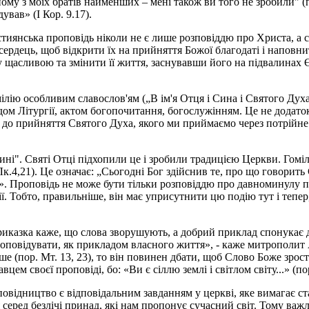
дному з моїх братів найменших – мені також ви того не зробили" 
ував» (І Кор. 9.17).
иянська проповідь ніколи не є лише розповіддю про Христа, а сл
 сердець, щоб відкрити їх на прийняття Божої благодаті і напо
щасливою та змінити її життя, заснувавши його на підвалинах Є
ію особливим славослов'ям („В ім'я Отця і Сина і Святого Духа"
дом Літургії, актом богопочитання, богослужінням. Це не додато
 до прийняття Святого Духа, якого ми приймаємо через потрійне 
і". Святі Отці підхопили це і зробили традицією Церкви. Гомілія
к.4,21). Це означає: „Сьогодні Бог здійснив те, про що говорить 
ер». Проповідь не може бути тільки розповіддю про давноминулу п
ії. Тобто, правильніше, він має уприсутнити цю подію тут і тепе
риказка каже, що слова зворушують, а добрий приклад спонукає 
оповідувати, як прикладом власного життя», - каже митрополит
льше (пор. Мт. 13, 23), то він повинен дбати, щоб Слово Боже зро
м своєї проповіді, бо: «Ви є сіллю землі і світлом світу...» (пор
овідництво є відповідальним завданням у церкві, яке вимагає 
я серед безлічі принад, які нам пропонує сучасний світ. Тому в