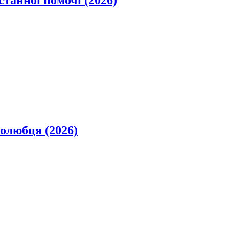
станної помочі (2026)
олюбця (2026)