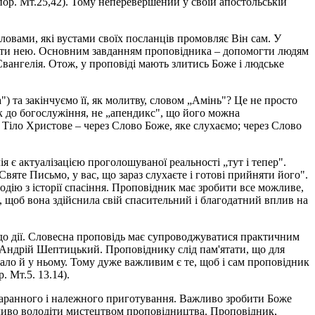
(пор. Мт.25,42). Тому неперевершений у своїй апостольській
овами, які вустами своїх посланців промовляє Він сам. У
внити нею. Основним завданням проповідника – допомогти людям
вангелія. Отож, у проповіді мають злитись Боже і людське
) та закінчуємо її, як молитву, словом „Амінь"? Це не просто
к до богослужіння, не „апендикс", що його можна
Тіло Христове – через Слово Боже, яке слухаємо; через Слово
 є актуалізацією проголошуваної реальності „тут і тепер".
Святе Письмо, у вас, що зараз слухаєте і готові прийняти його".
одію з історії спасіння. Проповідник має зробити все можливе,
р, щоб вона здійснила свій спасительний і благодатний вплив на
до дії. Словесна проповідь має супроводжуватися практичним
 Андрій Шептицький. Проповіднику слід пам'ятати, що для
стало й у ньому. Тому дуже важливим є те, щоб і сам проповідник
. Мт.5. 13.14).
старанного і належного приготування. Важливо зробити Боже
ажливо володіти мистецтвом проповідництва. Проповідник,