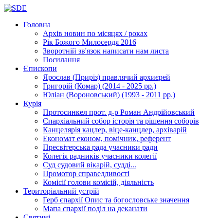
Головна
Архів новин
по місяцях / роках
Рік Божого Милосердя
2016
Зворотній зв'язок
написати нам листа
Посилання
Єпископи
Ярослав (Приріз)
правлячий архиєрей
Григорій (Комар)
(2014 - 2025 рр.)
Юліан (Вороновський)
(1993 - 2011 рр.)
Курія
Протосинкел
прот. д-р Роман Андрійовський
Єпархіальний собор
історія та рішення соборів
Канцелярія
кацлер, віце-канцлер, архіварій
Економат
економ, помічник, референт
Пресвітерська рада
учасники ради
Колегія радників
учасники колегії
Суд
судовий вікарій, судді...
Промотор справедливості
Комісії
голови комісій, діяльність
Територіальний устрій
Герб єпархії
Опис та богословське значення
Мапа єпархії
поділ на деканати
Святині