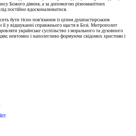
су Божого діяння, а за допомогою різноманітних
слід постійно вдосконалюватися.
сить бути тісно пов'язаним із цілим душпастирським
 її у відшуканні справжнього щастя в Бозі. Митрополит
ровляти українське суспільство з морального та духовного
їнцям; невтомно і наполегливо формуючи свідомих християн і
]
їну