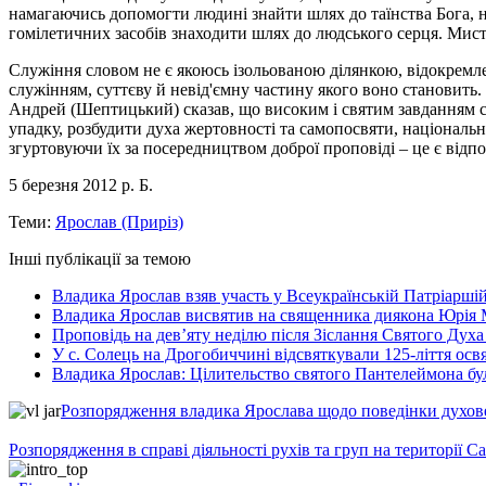
намагаючись допомогти людині знайти шлях до таїнства Бога,
гомілетичних засобів знаходити шлях до людського серця. Мис
Служіння словом не є якоюсь ізольованою ділянкою, відокремл
служінням, суттєву й невід'ємну частину якого воно становить
Андрей (Шептицький) сказав, що високим і святим завданням с
упадку, розбудити духа жертовності та самопосвяти, національн
згуртовуючи їх за посередництвом доброї проповіді – це є від
5 березня 2012 р. Б.
Теми:
Ярослав (Приріз)
Інші публікації за темою
Владика Ярослав взяв участь у Всеукраїнській Патріаршій
Владика Ярослав висвятив на священника диякона Юрія 
Проповідь на дев’яту неділю після Зіслання Святого Духа
У с. Солець на Дрогобиччині відсвяткували 125-ліття ос
Владика Ярослав: Цілительство святого Пантелеймона бу
Розпорядження владика Ярослава щодо поведінки духовен
Розпорядження в справі діяльності рухів та груп на території 