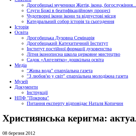
Дрогобицькі мученики
Житія, ікона, богослужіння..
Слуги Божі
в беатифікаційному процесі
Чудотворні ікони
ікони та відпустові місця
Катедральний собор
історія та сьогодення
Історія
Освіта
Дрогобицька Духовна Семінарія
Дрогобицький Катехитичний Інститут
Інститут постійної формації духовенства
Літня іконописна школа
церковне мистецтво
Садок «Ангелятко»
дошкільна освіта
Медіа
"Жива вода"
єпархіальна газета
"З любов'ю у світ"
єпархіальна молодіжна газета
Музей
Документи
Інструкції
НПФ "Покрова"
Питання експерту
відповідає Наталя Копичин
Християнська керигма: актуа
08 березня 2012