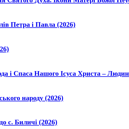
ня Святого Духа. Ікони Матері Божої Неу
лів Петра і Павла (2026)
26)
да і Спаса Нашого Ісуса Христа – Людин
ського народу (2026)
о с. Биличі (2026)