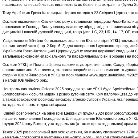
насильство та нестабільність виганяють їх до безпечніших країн...» (булла Sp
Тому Українська Греко-Католицька Церква як одна з 23 Східних Церков, яка 
Оскільки відзначення Ювілейного року є традицією передусім Римо-Католицько
прославляти Господа Бога у своєму
власному обряді, згідно з приписами літу
дисципліні і власній духовній спадщині, тощо (див. LG, 23; UR, 14–17; OE
; ка
Усвідомлюючи біблійно-богословське значення Ювілею, вірні УГКЦ покликані
«сприятливий час» (пор. 2 Кор. 6, 2) для навернен
ня і духовного зросту, як
Української Греко-Католицької Церкви у дусі їх власної церковної спадщини
загальноцерковному, єпархіальному та парафіяльному рівні в Україні і на
Оскільки УГКЦ як Помісна Церква належить до християнського Сходу, зберігає 
нашого київського благочестя, старався
розробити власні символи та душпас
сторінку Ювілейного року в УГКЦ за посиланням -www.ugcc.ua/iubilaeum2025
з нагоди Ювілейного року.
Центральною подією Ювілею 2025 року для вірних УГКЦ буде Архієрейська Б
богопосвячених осіб та мирян з різних куточ
ків світу. Крім паломництва до Р
а також враховуючи російську військову агресію супроти України, яка пер
ешко
катедральні і прокатедральні храми.
Ювілей розпочнеться на рівні всієї Церкви 24 грудня 2024 року богослужбов
на свято Богоявлення Господнього.
Для відзначення Ювілейного року в УГКЦ 
грудня 2024 року Божого, у катедральних (а також прокатедральних) хр
амах 
Також 2025 рік є особливий для усіх християн, бо у ньому сповнюється 1700 
намагань спотворити її мудруванням
и «світу цього». Тоді був сформований 