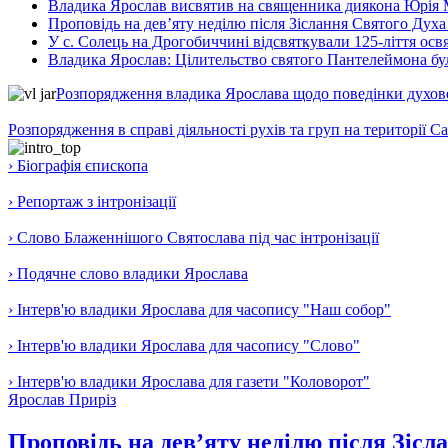
Владика Ярослав висвятив на священника диякона Юрія 
Проповідь на дев’яту неділю після Зіслання Святого Духа
У с. Солець на Дрогобиччині відсвяткували 125-ліття ос
Владика Ярослав: Цілительство святого Пантелеймона бу
Розпорядження владика Ярослава щодо поведінки духовен
Розпорядження в справі діяльності рухів та груп на території 
› Біографія єпископа
› Репортаж з інтронізації
› Слово Блаженнішого Святослава під час інтронізації
› Подячне слово владики Ярослава
› Інтерв'ю владики Ярослава для часопису "Наш собор"
› Інтерв'ю владики Ярослава для часопису "Слово"
› Інтерв'ю владики Ярослава для газети "Коловорот"
Ярослав Приріз
Проповідь на дев’яту неділю після Зісл