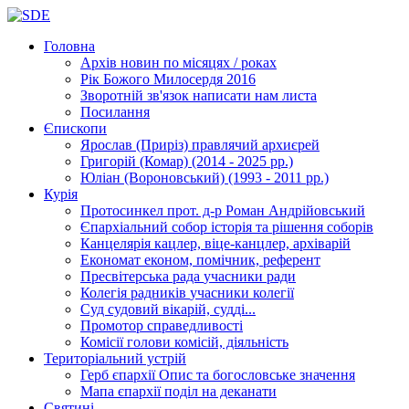
Головна
Архів новин
по місяцях / роках
Рік Божого Милосердя
2016
Зворотній зв'язок
написати нам листа
Посилання
Єпископи
Ярослав (Приріз)
правлячий архиєрей
Григорій (Комар)
(2014 - 2025 рр.)
Юліан (Вороновський)
(1993 - 2011 рр.)
Курія
Протосинкел
прот. д-р Роман Андрійовський
Єпархіальний собор
історія та рішення соборів
Канцелярія
кацлер, віце-канцлер, архіварій
Економат
економ, помічник, референт
Пресвітерська рада
учасники ради
Колегія радників
учасники колегії
Суд
судовий вікарій, судді...
Промотор справедливості
Комісії
голови комісій, діяльність
Територіальний устрій
Герб єпархії
Опис та богословське значення
Мапа єпархії
поділ на деканати
Святині