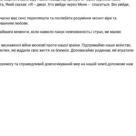
, Який сказав: «Я – двері. Хто ввійде через Мене – спасеться. Він увійде,
часно має сенс переглянути та поглибити розуміння чеснот віри та
куванням любови.
найважчі моменти, коли навколо панує невпевненість і страх, ми маємо
 виснаженої війни московії проти нашої країни. Підтримаймо наше воїнство,
глих, які віддали своє життя за ближніх. Допомагаймо родинам, які втратили
перемогу та справедливий довгоочікуваний мир на нашій землі,допоможе нам