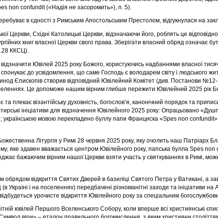
es non confundit («Надія не засоромить»), п. 5).
перебуває в єдності з Римським Апостольським Престолом, відгукнулася на зак
ї Церкви, Східні Католицькі Церкви, відзначаючи його, роблять це відповідно
ргійних книг власної Церкви свого права. Зберігати власний обряд означає бут
н.28 ККСЦ).
 відзначити Ювілей 2025 року Божого, користуючись надбаннями власної тисяч
ий спонукає до усвідомлення, що саме Господь є володарем світу і людського 
 Синод Єпископів
створив відповідний Ювілейний Комітет (див. Постанови №12-
 поселеннях. Це допоможе нашим вірним глибше пережити Ювілейний
2025 рік Б
та плекає візантійську духовність, богослов’я, канонічний порядок та приписи 
тирські ініціативи для відзначення Ювілейного 2025 року: Опрацьовано «Душ
; укр
аїнською мовою перекладено буллу папи Франциска «Spes non confundit»
ожественна Літургія у Римі 28 червня 2025 року, яку очолить наш Патріарх Б
иму, яке здавен вважається центром Ювілейного року, папська булла Spes non c
джає бажаючим вірним нашої Церкви взяти участь у святкуваннях в Римі, можна 
им обрядом відкриття Святих Дверей в базиліці Святого Петра у Ватикані, а за
(в Україні і на поселеннях) передбачені різноманітні заходи та ініціативи на
відбудеться урочисте відкриття Ювілейного року за спеціальним богослужбо
літній ювілей Першого Вселенського Собору, коли вперше всі християнські єпи
«Символ віри» – еталон правильного богомислення, з яким християни століттями