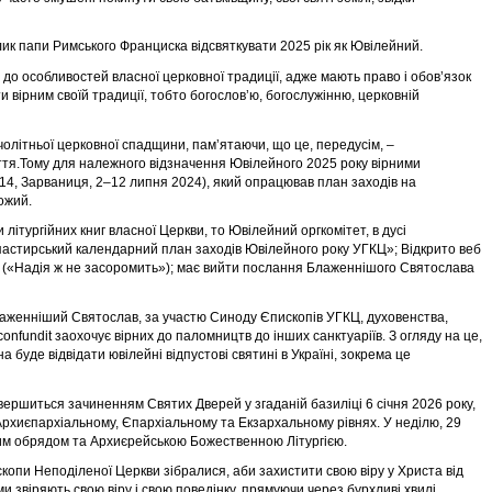
лик папи Римського Франциска відсвяткувати 2025 рік як Ювілейний.
 до особливостей власної церковної традиції, адже мають право і обов’язок
и вірним своїй традиції, тобто богословʼю, богослужінню, церковній
олітньої церковної спадщини, памʼятаючи, що це, передусім, –
життя.Тому для належного відзначення Ювілейного 2025 року вірними
14, Зарваниця, 2–12 липня 2024), який опрацював план заходів на
ожий.
літургійних книг власної Церкви, то Ювілейний оргкомітет, в дусі
пастирський календарний план заходів Ювілейного року УГКЦ»; Відкрито веб
 («Надія ж не засоромить»); має вийти послання Блаженнішого Святослава
лаженніший Святослав, за участю Синоду Єпископів УГКЦ, духовенства,
onfundit заохочує вірних до паломництв до інших санктуаріїв. З огляду на це,
буде відвідати ювілейні відпустові святині в Україні, зокрема це
вершиться зачиненням Святих Дверей у згаданій базиліці 6 січня 2026 року,
 Архиєпархіальному, Єпархіальному та Екзархальному рівнях. У неділю, 29
вим обрядом та Архиєрейською Божественною Літургією.
скопи Неподіленої Церкви зібралися, аби захистити свою віру у Христа від
 звіряють свою віру і свою поведінку, прямуючи через бурхливі хвилі