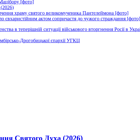
Мацібору [фото]
 (2026)
вячення храму святого великомученика Пантелеймона [фото]
ло євхаристійним актом сопричастя до чужого страждання [фото
ства в теперішній ситуації військового вторгнення Росії в Укра
Самбірсько-Дрогобицької єпархії УГКЦ
ання Святого Духа (2026)