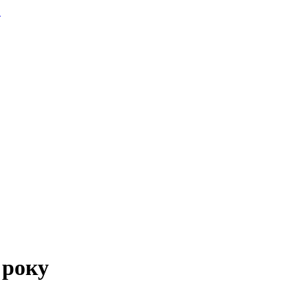
.
 року