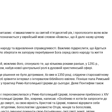
 читаємо: «І вважатимете за святий п’ятдесятий рік, і проголосите волю всім
позначається у єврейській мові словом «йовель», що й дало назву цілому
д народу та відновлення справедливості. Важливо підкреслити, що йдеться
було зберігати як запоруку перебування Бога серед свого народу та життя
, можливо його, спонукало те, що кількома роками раніше, у 1291 р.,
, набув нової центральної ролі в духовній християнській сфері.
 це рішення не було дотримане, бо вже в 1350 році, слідуючи старозавітному
об зрівняти інтервал з інтервалом біблійного ювілею. Пізніше папа Римський
ь у практиці Римо-Католицької Церкви до сьогодні. Деякі Понтифіки також
ося і переосмислилася у Римо-Католицькій Церкві, починаючи приблизно з XIV
толицькі Церкви. Він, зокрема, написав: «Особливо я хотів би запросити до
до смерті, за свою вірність Христові та Церкві, повинні відчувати себе
літургіями, богослов’ям і духовністю Отців, ченців та богословів,
часто змушені покинути свою батьківщину, свої святі землі, звідки