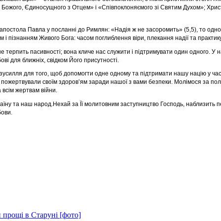
 Божого, Єдиносущного з Отцем» і «Співпоклоняємого зі Святим Духом»; Христа
апостола Павла у посланні до Римлян: «Надія ж не засоромить» (5,5), то одно
м і пізнанням Живого Бога: часом поглиблення віри, плекання надії та практи
 не терпить пасивності; вона кличе нас служити і підтримувати один одного. У 
ові для ближніх, свідком Його присутності.
 зусилля для того, щоб допомогти одне одному та підтримати нашу націю у час
 пожертвували своїм здоровʼям заради нашої з вами безпеки. Молімося за поле
 всім жертвам війни.
їну та наш народ.Нехай за Її молитовним заступництво Господь, наблизить 
бови.
 прощі в Старуні [фото]