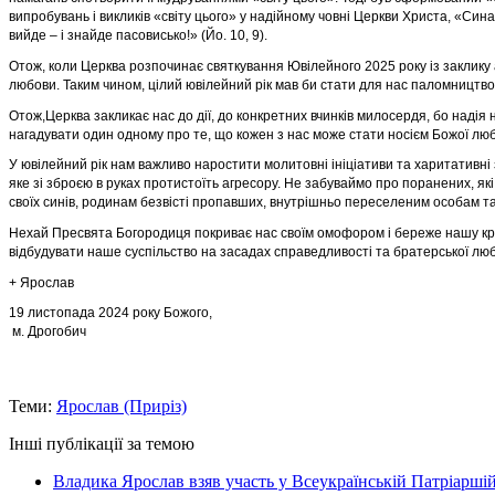
випробувань і викликів «світу цього» у надійному човні Церкви Христа, «Син
а
вийде – і знайде пасовисько!» (Йо. 10, 9).
Отож, коли Церква розпочинає святкування Ювілейного 2025 року із заклику 
любови. Таким чином, цілий ювілейний рік ма
в би стати для нас паломництво
Отож,Церква закликає нас до дії, до конкретних вчинків милосердя, бо надія
нагадувати один одному про те, що кож
ен з нас може стати носієм Божої люб
У ювілейний рік нам важливо наростити молитовні ініціативи та харитативні
яке зі зброєю в руках протистоїть
агресору. Не забуваймо про поранених, які
своїх синів, родинам безвісті пропавших, внутрішньо переселеним о
собам та
Нехай Пресвята Богородиця покриває нас своїм омофором і береже нашу кра
відбудувати наше суспільство на засадах
справедливості та братерської лю
+ Ярослав
19 листопада 2024 року Божого,
м. Дрогобич
Теми:
Ярослав (Приріз)
Інші публікації за темою
Владика Ярослав взяв участь у Всеукраїнській Патріаршій