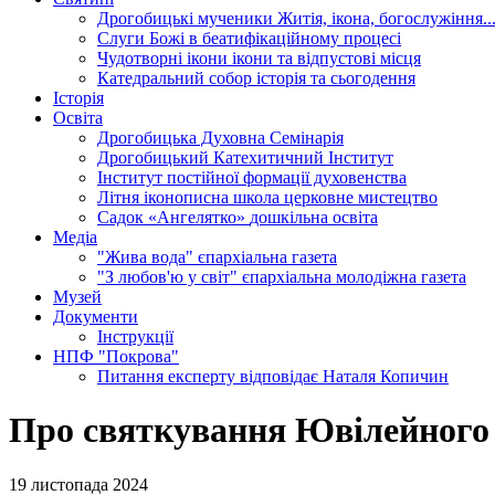
Дрогобицькі мученики
Житія, ікона, богослужіння..
Слуги Божі
в беатифікаційному процесі
Чудотворні ікони
ікони та відпустові місця
Катедральний собор
історія та сьогодення
Історія
Освіта
Дрогобицька Духовна Семінарія
Дрогобицький Катехитичний Інститут
Інститут постійної формації духовенства
Літня іконописна школа
церковне мистецтво
Садок «Ангелятко»
дошкільна освіта
Медіа
"Жива вода"
єпархіальна газета
"З любов'ю у світ"
єпархіальна молодіжна газета
Музей
Документи
Інструкції
НПФ "Покрова"
Питання експерту
відповідає Наталя Копичин
Про святкування Ювілейного
19 листопада 2024