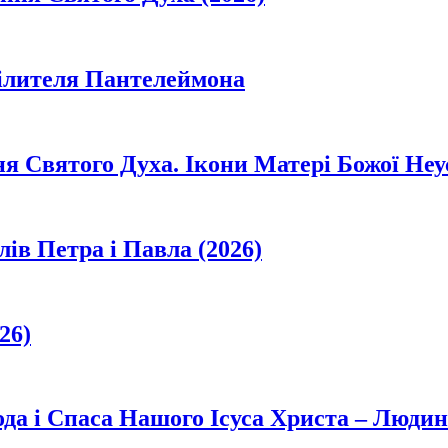
цілителя Пантелеймона
ня Святого Духа. Ікони Матері Божої Неу
лів Петра і Павла (2026)
26)
да і Спаса Нашого Ісуса Христа – Людин