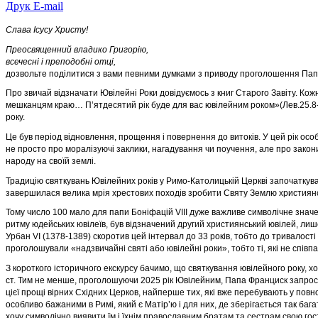
Друк
E-mail
Слава Ісусу Христу!
Преосвященний владико Григорію,
всечесні і преподобні отці,
дозвольте поділитися з вами певними думками з приводу проголошення Пап
Про звичай відзначати Ювілейні Роки довідуємось з книг Старого Завіту. Кожні
мешканцям краю… П’ятдесяти
й рік буде для вас ювілейним роком»(Лев.25.8
року.
Це був період відновлення, прощення і повернення до витоків. У цей рік ос
не просто про моралізуючі заклики, н
агадування чи поучення, але про закони 
народу на своїй землі.
Традицію святкувань Ювілейних років у Римо-Католицькій Церкві започаткував
завершилася велика мрія хрестових похо
дів зробити Святу Землю християнс
Тому число 100 мало для папи Боніфацій VIII дуже важливе символічне значен
ритму юдейських ювілеїв, був від
значений другий християнський ювілей, лише
Урбан VI (1378-1389) скоротив цей інтервал до 33 років, тобто до
тривалості 
проголошували «надзвичайні святі або ювілейні роки», тобто ті, які не співп
З короткого історичного екскурсу бачимо, що святкування ювілейного року, х
ст. Тим не менше, проголошуючи 2
025 рік Ювілейним, Папа Франциск запросив
цієї прощі вірних Східних Церков, найперше тих, які вже перебуваю
ть у повн
особливо бажаними в Римі, який є Матір’ю і для них, де зберігається так бага
хочу символічно виявити їм і їхнім православним братам та сестрам свою го