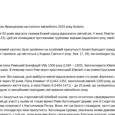
ою Франциском наступного ювілейного 2025 року Божого.
 50 років звук рогу скликав Божий народ відзначати святий рік. У книзі Левітів
-23). Цей рік оповіщався протяжними трубними звуками баранячого рогу, який 
обливий наголос було зроблено на особливій присутності Божої благодаті сере
і приписи, що містяться у Кодексі Святості (пор. Лев. 17, 26), які необхідно 
 папа Римський Боніфацій VIIIу 1300 році (1294 – 1303). Започаткувати Ювілей
ькою. В певному сенсі Рим через християнський Ювілей став новим Єрусалимом
ня. Він наказав, щоб майбутні ювілеї відзначалися кожні сто років. Фактично
 через 50 років. Папа Климент VI (1342-1352, проголосив ювілей 1350 року, щ
земного життя Ісуса, а папа Павло II (1464-1471) – до 25 років, що залишилос
адали зі звичайними п
еріодами святкування ювілейного року.
оч і базується на старозавітній біблійній основі, проте остаточно сформувал
 до участі у ньому не тільки вірних Римо-Католицької Церкви, але й Східні Ка
ому сопричасті з Наступником Петра. Вони, які так багато страждали, часто аж 
то спогадів про їхню пр
исутність. Католицька Церква, збагачена їхніми давніми 
стинність у той час, коли вони вже йдуть своєю власною Хресною
дорогою, адже 