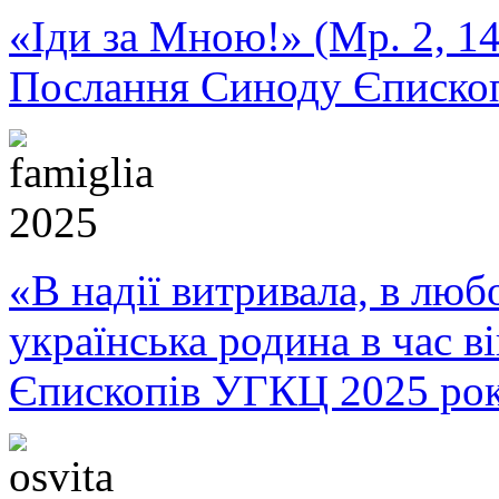
«Іди за Мною!» (Мр. 2, 14
Послання Синоду Єписко
«В надії витривала, в любо
українська родина в час 
Єпископів УГКЦ 2025 ро