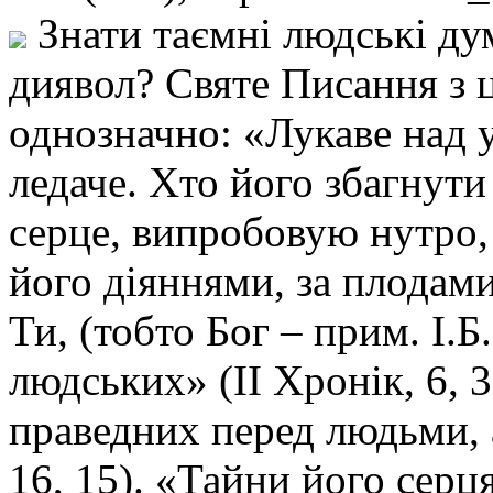
Знати таємні людські дум
диявол? Святе Писання з 
однозначно: «Лукаве над у
ледаче. Хто його збагнути
серце, випробовую нутро,
його діяннями, за плодами
Ти, (тобто Бог – прим. І.Б
людських» (ІІ Хронік, 6, 3
праведних перед людьми, а
16, 15). «Тайни його серц