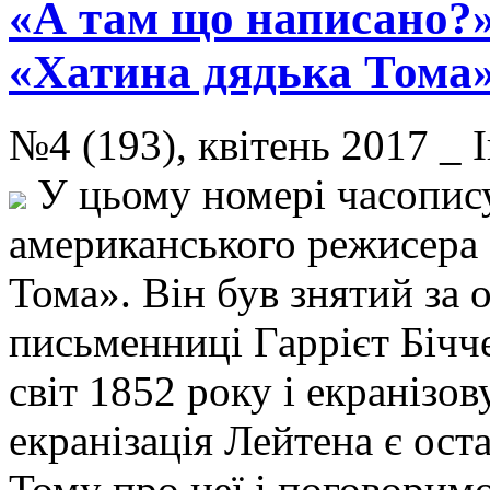
«А там що написано?»
«Хатина дядька Тома
№4 (193), квітень 2017 
У цьому номері часопис
американського режисера 
Тома». Він був знятий з
письменниці Гаррієт Бічч
світ 1852 року і екранізо
екранізація Лейтена є ос
Тому про неї і поговорим