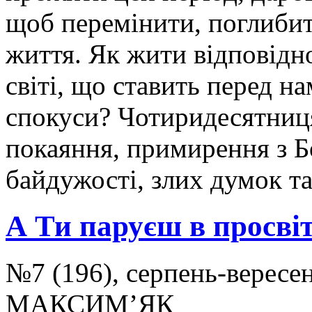
щоб перемінити, поглибит
життя. Як жити відповідн
світі, що ставить перед н
спокуси? Чотиридесятниц
покаяння, примирення з Б
байдужості, злих думок та
А Ти паруєш в просвіт
№7 (196), серпень-вересе
МАКСИМ’ЯК