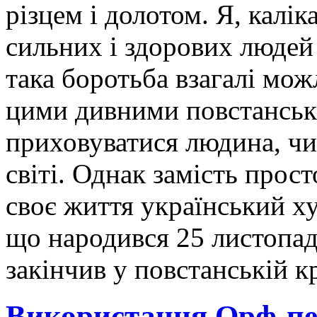
різцем і долотом. Я, калік
сильних і здорових людей у
така боротьба взагалі можл
цими дивними повстанськ
приховуватися людина, чи
світі. Однак замість прос
своє життя український х
що народився 25 листопад
закінчив у повстанській к
Використання Орф-пед