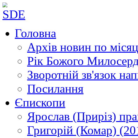
Головна
Архів новин
по місяц
Рік Божого Милосер
Зворотній зв'язок
нап
Посилання
Єпископи
Ярослав (Приріз)
пра
Григорій (Комар)
(20