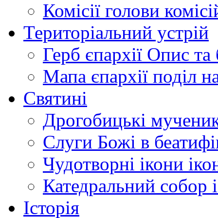
Комісії
голови комісі
Територіальний устрій
Герб єпархії
Опис та 
Мапа єпархії
поділ н
Святині
Дрогобицькі мучени
Слуги Божі
в беатиф
Чудотворні ікони
іко
Катедральний собор
Історія