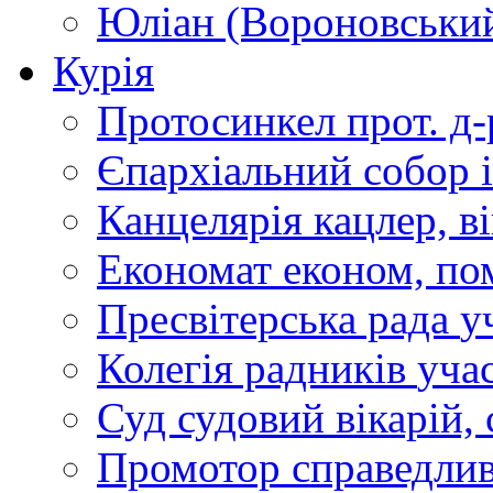
Юліан (Вороновськи
Курія
Протосинкел
прот. д
Єпархіальний собор
Канцелярія
кацлер, в
Економат
економ, по
Пресвітерська рада
у
Колегія радників
учас
Суд
судовий вікарій, с
Промотор справедлив