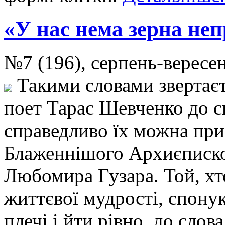
«У нас нема зерна не
№7 (196), серпень-верес
Такими словами звертаєт
поет Тарас Шевченко до с
справедливо їх можна при
Блаженнішого Архиєпископ
Любомира Гузара. Той, хт
життєвої мудрості, спону
плечі і йти рівно, до слов