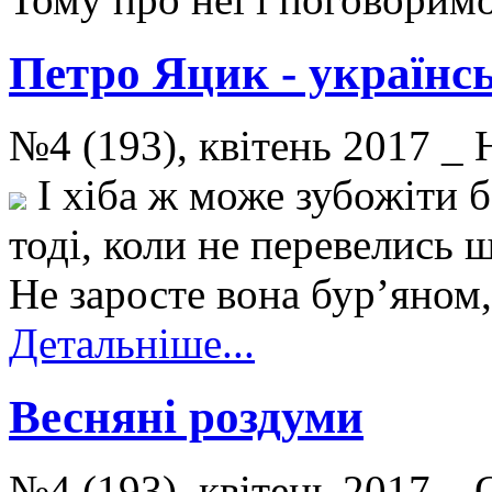
Петро Яцик - українс
№4 (193), квітень 2017 
І хіба ж може зубожіти б
тоді, коли не перевелись щ
Не заросте вона бур’яном
Детальніше...
Весняні роздуми
№4 (193), квітень 2017 