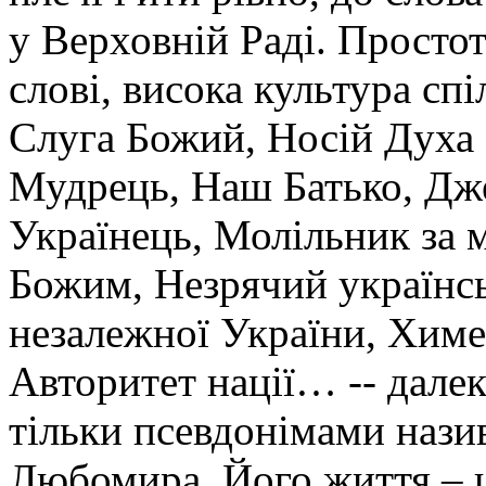
у Верховній Раді. Простот
слові, висока культура сп
Слуга Божий, Носій Духа 
Мудрець, Наш Батько, Дж
Українець, Молільник за 
Божим, Незрячий українсь
незалежної України, Химе
Авторитет нації… -- дале
тільки псевдонімами нази
Любомира. Його життя – ц