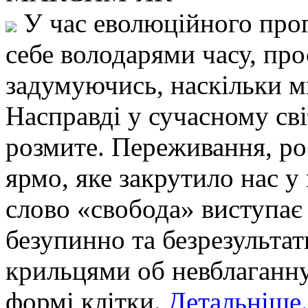
У час еволюційного прог
себе володарями часу, прос
задумуючись, наскільки ми
Насправді у сучасному св
розмите. Переживання, ро
ярмо, яке закрутило нас у
слово «свобода» виступає 
безупинно та безрезультат
крильцями об невблаганну
формі клітки.
Детальніше.