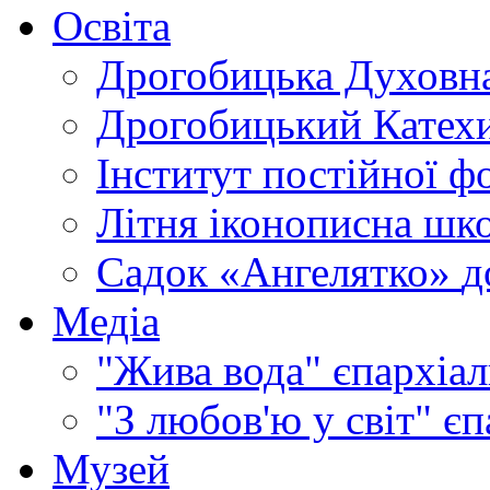
Освіта
Дрогобицька Духовна
Дрогобицький Катехи
Інститут постійної ф
Літня іконописна шк
Садок «Ангелятко»
д
Медіа
"Жива вода"
єпархіал
"З любов'ю у світ"
єп
Музей