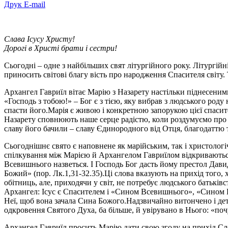
Друк
E-mail
Слава Ісусу Христу!
Дорогі в Христі брати і сестри!
Сьогодні – одне з найбільших свят літургійного року. Літургій
приносить світові благу вість про народження Спасителя світу
Архангел Гавриїл вітає Марію з Назарету настільки піднесеними
«Господь з тобою!»
–
Бог є з тією, яку вибрав з людського роду 
спасти його.
Марія є живою і конкретною запорукою цієї спасите
Назарету сповнюють наше серце радістю, коли роздумуємо про т
славу його бачили – славу Єдинородного від Отця, благодаттю
Сьогоднішнє свято є наповнене як марійським, так і христолог
спілкування між Марією й Архангелом Гавриїлом відкриваються п
Всевишнього назветься. І Господь Бог дасть йому престол Дави
Божий» (пор. Лк.1,31-32.35).
Ці слова вказують на прихід того, 
обітниць, але, приходячи у світ, не потребує людського батьків
Архангел: Ісус є Спасителем і «Сином Всевишнього», «Сином Б
Неї, щоб вона зачала Сина Божого.
Надзвичайно витончено і дет
одкровення Святого Духа, ба більше, й увірувано в Нього: «почул
Архангел Гавриїл просить Марію дати свою згоду на прихід Слов