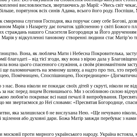
ленні висловлюється, звертаючись до Марії: «Увесь світ чекає, ле
 більше, порятунок всіх синів Адама, всього його роду. Поспіши, 
к смиренна слугиня Господня, яка поручає саму себе Богові, доз
чином Марія з Назарету дає початок здійсненню у світі Божого пл
них страждань нашого Спасителя Богородиця за Його дорученням с
а Марія у відкупленні та
новому створенні людини стає Mатір’ю т
пництво. Вона, як любляча Мати і Небесна Покровителька, засту
 благодаті – від тієї згоди, яку вона з вірою дала у Благовіщен
ишила вона цього спасенного служіння, а своїм різноманітним зас
 ще паломничають на земному шляху, а надто про тих, хто перебув
ницею, Помічницею, Споспішницею, Посередницею» (
Догматична
з нас. Вона ніколи не покидає своїх дітей у скруті, ніколи не ві
за нас перед лицем Всевишнього. Ми з особливою силою відчуває
ькою любов'ю покриває всі наші печалі й випробування. Пресвят
 що ми звертаємося до Неї словами: «Пресвятая Богородице, спаси
олитви, яка залишилася б не вислухана Нею. «Ще нечувано нікол
і зцілення або духовні дари. Божа Матір завжди перебуває з нами
 московії проти мирного українського народу. Україна встояла, 