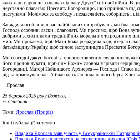
яких наш народ не зазнавав від часу Другої світової війни. В
неустанно благаємо Пресвяту Богородицю, щоб прийняла під с
наступами. Молімося за свободу і незалежність, соборність і ці
Завжди, а особливо в час найбільших випробувань, ми благаєм
Господа особливі ласки і благодаті. Ми просимо, щоб Вона зупи
добрими захисниками традиційних моральних та родинних ціннос
мир. Ми прохаємо, щоб Мати Божа розрадила вдів, втерла сльо
батьківщину Україну, щоб силою заступництва Пресвятої Богород
Ми сьогодні дякує Богові за новопоставлених священнослужителі
його проповідувати, щоб цим Божим словом зігрівати серця люд
Богородиці, Матері Найвищого Архиєрея — Господа і Спаса на
рід та помилував нас. А благодать Господа нашого Ісуса Христа
+ Ярослав
25 березня 2025 року Божого,
м. Стебник
Теми:
Ярослав (Приріз)
Інші публікації за темою
Владика Ярослав взяв участь у Всеукраїнській Патріаршій
Владика Ярослав висвятив на священника диякона Юрія 