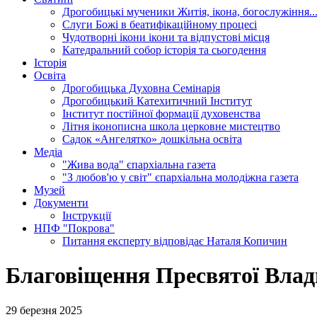
Дрогобицькі мученики
Житія, ікона, богослужіння..
Слуги Божі
в беатифікаційному процесі
Чудотворні ікони
ікони та відпустові місця
Катедральний собор
історія та сьогодення
Історія
Освіта
Дрогобицька Духовна Семінарія
Дрогобицький Катехитичний Інститут
Інститут постійної формації духовенства
Літня іконописна школа
церковне мистецтво
Садок «Ангелятко»
дошкільна освіта
Медіа
"Жива вода"
єпархіальна газета
"З любов'ю у світ"
єпархіальна молодіжна газета
Музей
Документи
Інструкції
НПФ "Покрова"
Питання експерту
відповідає Наталя Копичин
Благовіщення Пресвятої Влади
29 березня 2025