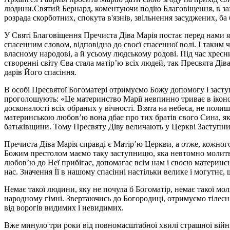
людини.
Святий Бернард, коментуючи подію Благовіщення, в захоп
розрада скорботних, спокута в'язнів, звільнення засуджених, ба
У Святі Благовіщення Пречиста Діва Марія постає перед нами я
спасенним словом, відповідно до своєї спасенної волі. І таким 
власному народові, а й усьому людському родові. Під час хрес
створенні світу Єва стала матір’ю всіх людей, так Пресвята Дів
дарів Його спасіння.
В особі Пресвятої Богоматері отримуємо Божу допомогу і засту
проголошують: «Це материнство Марії невпинно триває в ікономії
досконалості всіх обраних у вічності. Взята на небеса, не пол
материнською любов’ю вона дбає про тих братів свого Сина, які
батьківщини. Тому Пресвяту Діву величають у Церкві Заступ
Пречиста Діва Марія справді є Матір’ю Церкви, а отже, кожного 
Божим престолом маємо таку заступницю, яка невтомно молить 
любов’ю до Неї прибігає, допомагає всім нам і своєю материнс
нас. Значення Її в нашому спасінні настільки велике і могутнє,
Немає такої людини, яку не почула б Богоматір, немає такої м
народному гімні. Звертаючись до Богородиці, отримуємо тілесн
від ворогів видимих і невидимих.
Вже минуло три роки від повномасштабної хвилі страшної війни