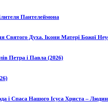
цілителя Пантелеймона
ня Святого Духа. Ікони Матері Божої Неу
лів Петра і Павла (2026)
26)
да і Спаса Нашого Ісуса Христа – Людин