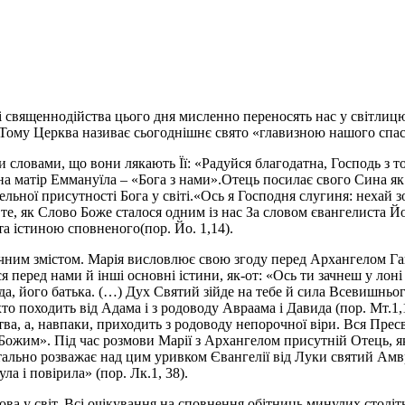
ні священнодійства цього дня мисленно переносять нас у світлиц
. Тому Церква називає сьогоднішнє свято «главизною нашого спас
 словами, що вони лякають Її: «Радуйся благодатна, Господь з то
на матір Еммануїла – «Бога з нами».
Отець посилає свого Сина як 
льної присутності Бога у світі.
«Ось я Господня слугиня: нехай з
е, як Слово Боже сталося одним із нас За словом євангелиста Йо
 та істиною сповненого
(пор. Йо. 1,14).
ічним змістом. Марія висловлює свою згоду перед Архангелом Гав
еред нами й інші основні істини, як-от: «Ось ти зачнеш у лоні 
да, його батька.
(…)
Дух Святий зійде на тебе й сила Всевишнього
хто походить від Адама і з родоводу Авраама і Давида (пор. Мт.1
ства, а, навпаки, приходить з родоводу непорочної віри. Вся Прес
ожим». Під час розмови Марії з Архангелом присутній Отець, як
ально розважає над цим уривком Євангелії від Луки святий Амвр
а і повірила» (пор. Лк.1, 38).
а у світ. Всі очікування на сповнення обітниць минулих століть