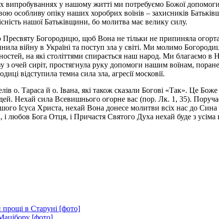
 цих випробуваннях у нашому житті ми потребуємо Божої допомоги
вою особливу опіку наших хоробрих воїнів – захисників Батькі
лісність нашої Батьківщини, бо молитва має велику силу.
о Пресвяту Богородицю, щоб Вона не тільки не припиняла огорта
нила війну в Україні та поступ зла у світі. Ми молимо Богородиц
тей, на які століттями спирається наш народ. Ми благаємо в Не
зу з очей сиріт, простягнула руку допомоги нашим воїнам, пора
иці відступила темна сила зла, агресії московії.
в о. Тараса й о. Івана, які також сказали Богові «Так». Це Бож
ей. Нехай сила Всевишнього огорне вас (пор. Лк. 1, 35).
Поруча
шого Ісуса Христа,
нехай Вона донесе молитви всіх нас до Сина 
, і любов Бога Отця, і Причастя Святого Духа нехай буде з усіма
 прощі в Старуні [фото]
Мацібору [фото]