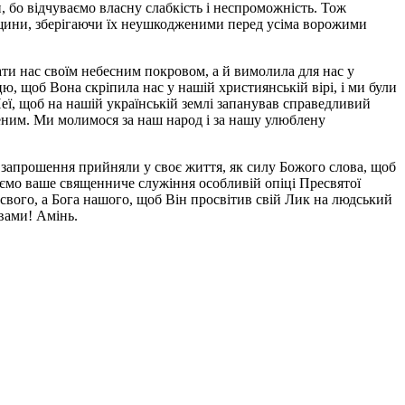
, бо відчуваємо власну слабкість і неспроможність. Тож
вщини, зберігаючи їх неушкодженими перед усіма ворожими
ти нас своїм небесним покровом, а й вимолила для нас у
ю, щоб Вона скріпила нас у нашій християнській вірі, і ми були
ї, щоб на нашій українській землі запанував справедливий
неним. Ми молимося за наш народ і за нашу улюблену
е запрошення прийняли у своє життя, як силу Божого слова, щоб
ємо ваше священниче служіння особливій опіці Пресвятої
свого, а Бога нашого, щоб Він просвітив свій Лик на людський
 вами! Амінь.