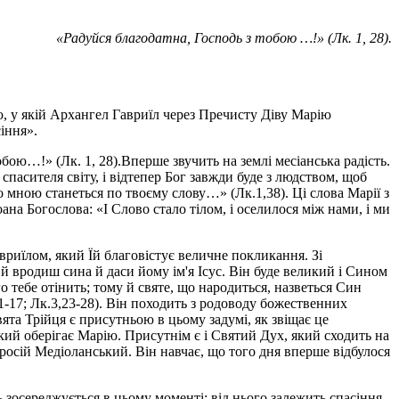
«Радуйся благодатна, Господь з тобою …!» (Лк. 1, 28).
ю, у якій Архангел Гавриїл через Пречисту Діву Марію
іння».
бою…!» (Лк. 1, 28).
Вперше звучить на землі месіанська радість.
спасителя світу, і відтепер Бог завжди буде з людством, щоб
о мною станеться по твоєму слову…» (Лк.1,38). Ці слова Марії з
ана Богослова: «
І Слово стало тілом, і оселилося між нами, і ми
риїлом, який Їй благовістує величне покликання. Зі
й вродиш сина й даси йому ім'я Ісус. Він буде великий і Сином
 тебе отінить; тому й святе, що народиться, назветься Син
,1-17; Лк.3,23-28). Він походить з родоводу божественних
вята Трійця є присутньою в цьому задумі, як звіщає це
ий оберігає Марію. Присутнім є і Святий Дух, який сходить на
осій Медіоланський. Він навчає, що того дня вперше відбулося
 зосереджується в цьому моменті: від нього залежить спасіння