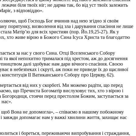
жачи біля твоїх ніг; не дарма так, бо від уст твоїх залежить
Маріє, з відповіддю».
воляючи, щоб Господь Бог вчинив над нею згідно зі своїм
ану порятунку, визволення від зла і дарування спасіння не лише
тала Матір’ю для всіх християн (пор. Йо.19,25-27). Як у
их, хто живе вірою в Божого Сина Ісуса Христа та благодаттю
пається за нас у свого Сина. Отці Вселенського Собору
ні та якої непохитно трималася під хрестом, аж до досягнення
тупництвом далі здобуває нам дари вічного спасіння. Своєю
ає в небезпеках і скруті, аж поки не приведе їх до щасливої
 конституція ІІ Ватиканського Собору про Церкву
, 62).
двертається від них у скорботі. Ми можемо радіти, що перед
мо, що Пречиста Богоматір вислуховує тих, хто з вірою і
а Богородиця, стоячи перед престолом Божим, заступається за
 нас».
и, щоб Вона не допомогла», – співаємо в нашому побожному
 і завжди допомагає нам у важкі хвилини життя, захищає нас
молиться і бореться, переживаючи випробування і страждання,