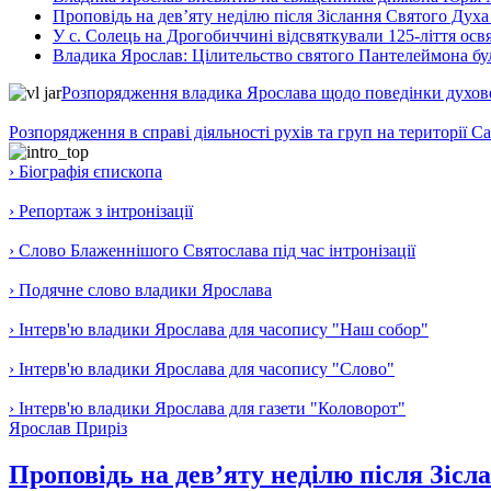
Проповідь на дев’яту неділю після Зіслання Святого Духа
У с. Солець на Дрогобиччині відсвяткували 125-ліття ос
Владика Ярослав: Цілительство святого Пантелеймона бу
Розпорядження владика Ярослава щодо поведінки духовен
Розпорядження в справі діяльності рухів та груп на території 
› Біографія єпископа
› Репортаж з інтронізації
› Слово Блаженнішого Святослава під час інтронізації
› Подячне слово владики Ярослава
› Інтерв'ю владики Ярослава для часопису "Наш собор"
› Інтерв'ю владики Ярослава для часопису "Слово"
› Інтерв'ю владики Ярослава для газети "Коловорот"
Ярослав Приріз
Проповідь на дев’яту неділю після Зісл