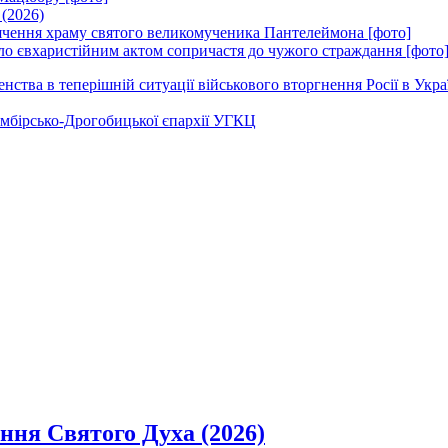
 (2026)
вячення храму святого великомученика Пантелеймона [фото]
ло євхаристійним актом сопричастя до чужого страждання [фото
ства в теперішній ситуації військового вторгнення Росії в Укра
Самбірсько-Дрогобицької єпархії УГКЦ
ання Святого Духа (2026)