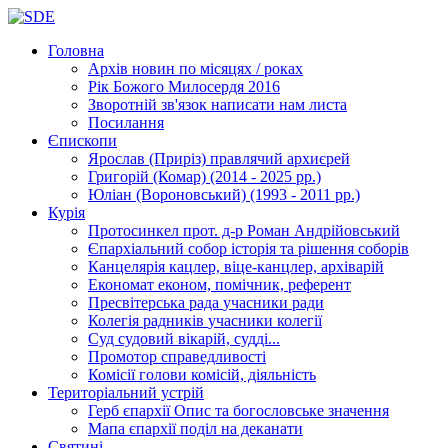
Головна
Архів новин
по місяцях / роках
Рік Божого Милосердя
2016
Зворотній зв'язок
написати нам листа
Посилання
Єпископи
Ярослав (Приріз)
правлячий архиєрей
Григорій (Комар)
(2014 - 2025 рр.)
Юліан (Вороновський)
(1993 - 2011 рр.)
Курія
Протосинкел
прот. д-р Роман Андрійовський
Єпархіальний собор
історія та рішення соборів
Канцелярія
кацлер, віце-канцлер, архіварій
Економат
економ, помічник, референт
Пресвітерська рада
учасники ради
Колегія радників
учасники колегії
Суд
судовий вікарій, судді...
Промотор справедливості
Комісії
голови комісій, діяльність
Територіальний устрій
Герб єпархії
Опис та богословське значення
Мапа єпархії
поділ на деканати
Святині