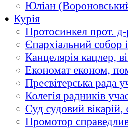
Юліан (Вороновськи
Курія
Протосинкел
прот. д
Єпархіальний собор
Канцелярія
кацлер, в
Економат
економ, по
Пресвітерська рада
у
Колегія радників
учас
Суд
судовий вікарій, с
Промотор справедлив