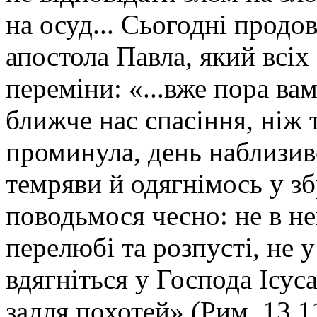
на осуд... Сьогодні прод
апостола Павла, який всіх
переміни: «...вже пора ва
ближче нас спасіння, ніж т
проминула, день наблизив
темряви й одягнімось у зб
поводьмося чесно: не в не
перелюбі та розпусті, не у
вдягніться у Господа Ісуса
задля похотей» (Рим. 13,1