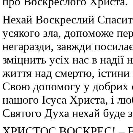
про Воскреслого Христа.
Нехай Воскреслий Спасител
усякого зла, допоможе пе
негаразди, завжди посила
зміцнить усіх нас в надії 
життя над смертю, істини
Свою допомогу у добрих с
нашого Ісуса Христа, і лю
Святого Духа нехай буде з
ХРИСТОС ВОСКРЕС! – 