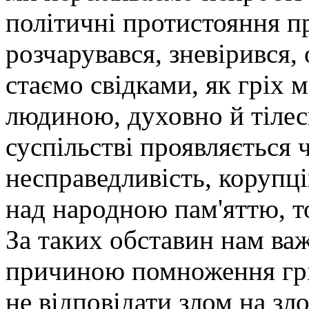
політичні протистояння пр
розчарувався, зневірився,
стаємо свідками, як гріх 
людиною, духовно й тілес
суспільстві проявляється 
несправедливість, корупц
над народною пам'яттю, т
За таких обставин нам ва
причиною помноження гріх
не відповідати злом на зл