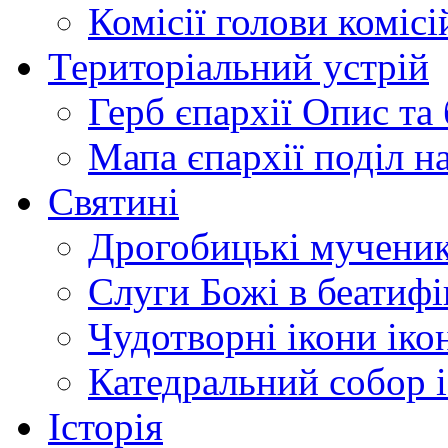
Комісії
голови комісі
Територіальний устрій
Герб єпархії
Опис та 
Мапа єпархії
поділ н
Святині
Дрогобицькі мучени
Слуги Божі
в беатиф
Чудотворні ікони
іко
Катедральний собор
Історія