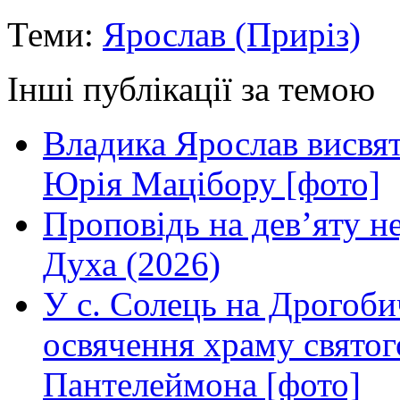
Теми:
Ярослав (Приріз)
Інші публікації за темою
Владика Ярослав висвя
Юрія Мацібору [фото]
Проповідь на дев’яту н
Духа (2026)
У с. Солець на Дрогоби
освячення храму свято
Пантелеймона [фото]