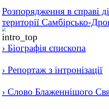
Розпорядження в справі ді
території Самбірсько-Дро
› Біографія єпископа
› Репортаж з інтронізації
› Слово Блаженнішого Свят