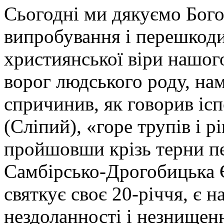
Сьогодні ми дякуємо Богов
випробування і перешкод
християнської віри нашого
ворог людського роду, нам
спричинив, як говорив іс
(Сліпий), «горе трупів і р
пройшовши крізь терни пе
Самбірсько-Дрогобицька Є
святкує своє 20-річчя, є
нездоланності і незнищен