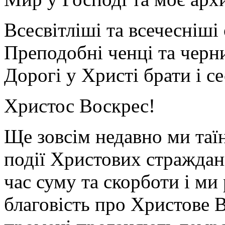
Всесвітліші та всечесніші 
Преподобні ченці та черн
Дорогі у Христі брати і с
Христос Воскрес!
Ще зовсім недавно ми таї
події Христових страждань
час суму та скорботи і м
благовість про Христове В