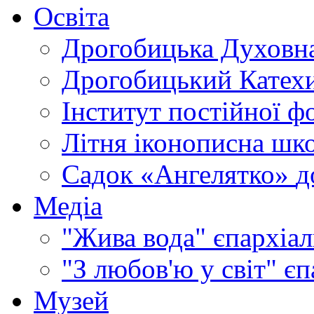
Освіта
Дрогобицька Духовна
Дрогобицький Катехи
Інститут постійної ф
Літня іконописна шк
Садок «Ангелятко»
д
Медіа
"Жива вода"
єпархіал
"З любов'ю у світ"
єп
Музей