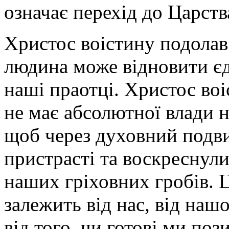
означає перехід до Царств
Христос воістину подолав
людина може відновити єд
наші праотці. Христос воіс
не має абсолютної влади 
щоб через духовний подви
пристрасті та воскреснули
наших гріховних гробів. 
залежить від нас, від нашо
від того, чи готові ми поз