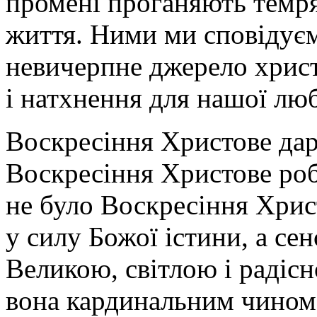
промені проганяють темря
життя. Ними ми сповідуєм
невичерпне джерело христ
і натхнення для нашої люб
Воскресіння Христове дар
Воскресіння Христове ро
не було Воскресіння Христ
у силу Божої істини, а се
Великою, світлою і радісн
вона кардинальним чином 