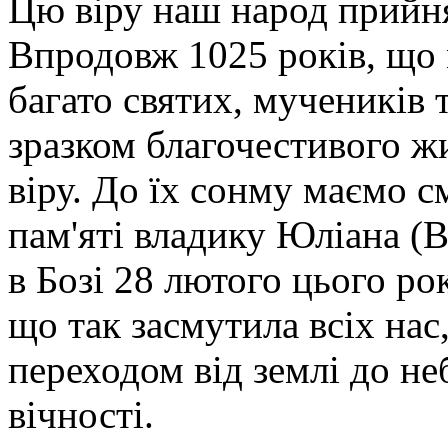
Цю віру наш народ прийняв
Впродовж 1025 років, що 
багато святих, мучеників т
зразком благочестивого жи
віру. До їх сонму маємо с
пам'яті владику Юліана (
в Бозі 28 лютого цього ро
що так засмутила всіх нас
переходом від землі до не
вічності.