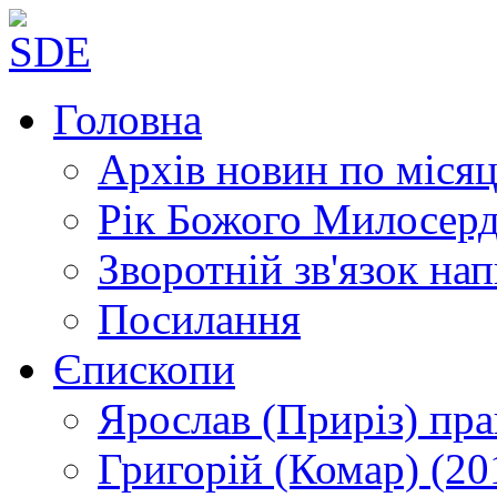
Головна
Архів новин
по місяц
Рік Божого Милосер
Зворотній зв'язок
нап
Посилання
Єпископи
Ярослав (Приріз)
пра
Григорій (Комар)
(20