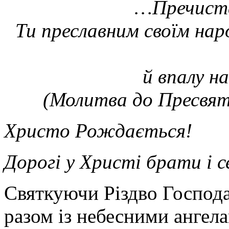
…
Пречиста
Ти преславним своїм на
й впалу н
(Молитва до Пресвято
Христо Рождається!
Дорогі у Христі брати і 
C
вяткуючи Різдво Господа
разом із небесними ангел