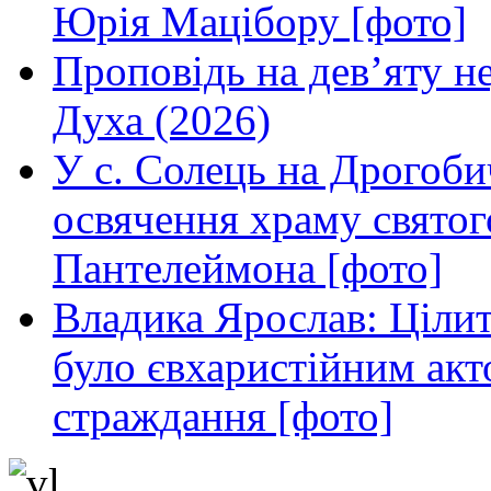
Юрія Мацібору [фото]
Проповідь на дев’яту н
Духа (2026)
У с. Солець на Дрогоби
освячення храму свято
Пантелеймона [фото]
Владика Ярослав: Ціли
було євхаристійним акт
страждання [фото]