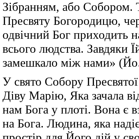
Зібранням, або Собором. 
Пресвяту Богородицю, чер
одвічний Бог приходить н
всього людства. Завдяки Ї
замешкало між нами» (Йо. 
У свято Собору Пресвятої
Діву Марію, Яка зачала ві
нам Бога у плоті. Вона є в
на Бога. Людина, яка наді
простір для Його дій у сво