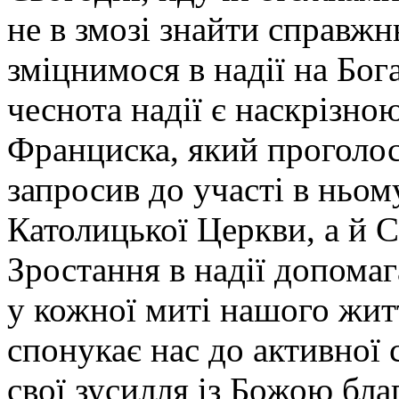
не в змозі знайти справжн
зміцнимося в надії на Бог
чеснота надії є наскрізн
Франциска, який проголос
запросив до участі в ньом
Католицької Церкви, а й С
Зростання в надії допомаг
у кожної миті нашого жит
спонукає нас до активної 
свої зусилля із Божою бла