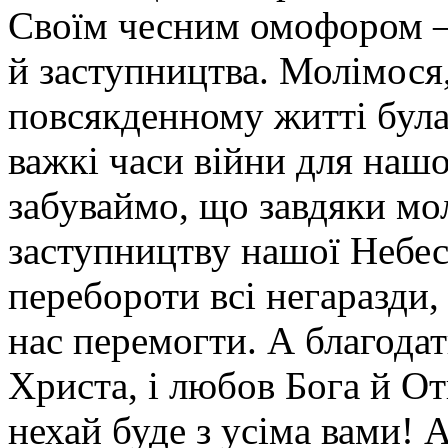
Своїм чесним омофором –
й заступництва. Молімося
повсякденному житті бул
важкі часи війни для нашо
забуваймо, що завдяки мо
заступництву нашої Небе
перебороти всі негаразди,
нас перемогти.
А благодат
Христа, і любов Бога й От
нехай буде з усіма вами!
А