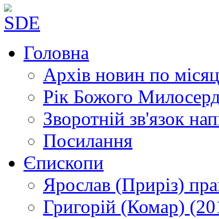
Головна
Архів новин
по місяц
Рік Божого Милосер
Зворотній зв'язок
нап
Посилання
Єпископи
Ярослав (Приріз)
пра
Григорій (Комар)
(20