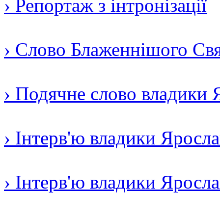
› Репортаж з інтронізації
› Слово Блаженнішого Свят
› Подячне слово владики 
› Інтерв'ю владики Яросл
› Інтерв'ю владики Яросл