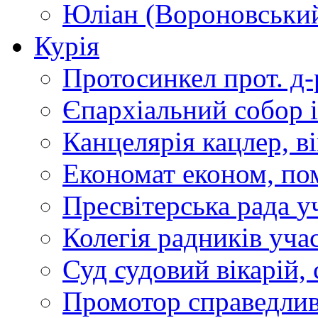
Юліан (Вороновськи
Курія
Протосинкел
прот. д
Єпархіальний собор
Канцелярія
кацлер, в
Економат
економ, по
Пресвітерська рада
у
Колегія радників
учас
Суд
судовий вікарій, с
Промотор справедлив