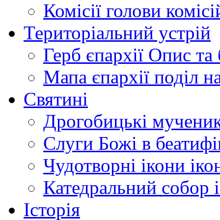
Комісії
голови комісі
Територіальний устрій
Герб єпархії
Опис та 
Мапа єпархії
поділ н
Святині
Дрогобицькі мучени
Слуги Божі
в беатиф
Чудотворні ікони
іко
Катедральний собор
Історія