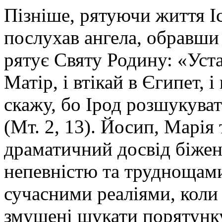
Пізніше, рятуючи життя Іс
послухав ангела, обравши
рятує Святу Родину: «Уста
Матір, і втікай в Єгипет, і
скажу, бо Ірод розшукува
(Мт. 2, 13). Йосип, Марія
драматичний досвід біжен
непевністю та труднощами.
сучасними реаліями, коли 
змушені шукати порятунку