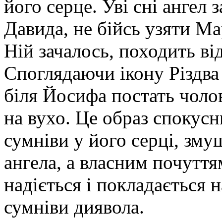
його серце. Уві сні ангел
Давида, не бійсь узяти Ма
Ній зачалось, походить від
Споглядаючи ікону Різдва
біля Йосифа постать чоло
на вухо. Це образ спокусн
сумніви у його серці, зм
ангела, а власним почутт
надіється і покладається 
сумніви диявола.