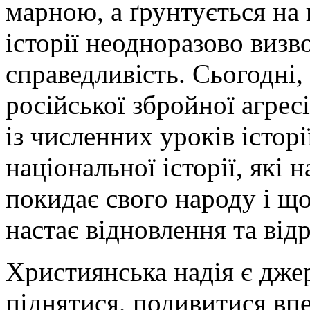
марною, а ґрунтується на 
історії неодноразово визв
справедливість. Сьогодні,
російської збройної агрес
із численних уроків історі
національної історії, які 
покидає свого народу і щ
настає відновлення та від
Християнська надія є дже
піднятися, подивитися впе