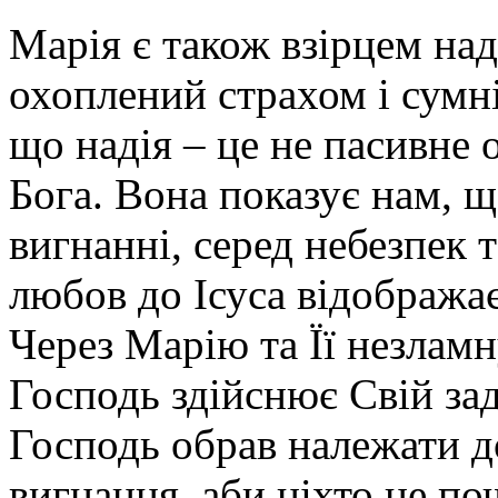
Марія є також взірцем наді
охоплений страхом і сумні
що надія – це не пасивне 
Бога. Вона показує нам, щ
вигнанні, серед небезпек т
любов до Ісуса відобража
Через Марію та Її незламн
Господь здійснює Свій за
Господь обрав належати д
вигнання, аби ніхто не п