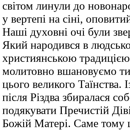
світом линули до новонар
у вертепі на сіні, оповит
Наші духовні очі були зве
Який народився в людськом
християнською традицією,
молитовно вшановуємо ти
цього великого Таїнства. 
після Різдва збиралася со
подякувати Пречистій Діві
Божій Матері. Саме тому ц