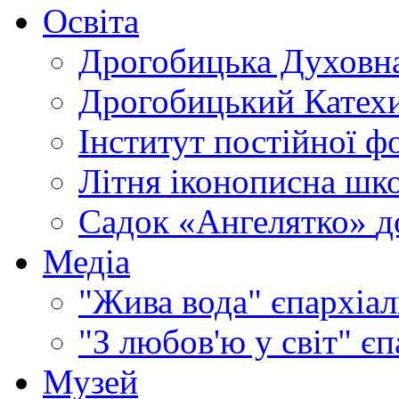
Освіта
Дрогобицька Духовна
Дрогобицький Катехи
Інститут постійної ф
Літня іконописна шк
Садок «Ангелятко»
д
Медіа
"Жива вода"
єпархіал
"З любов'ю у світ"
єп
Музей