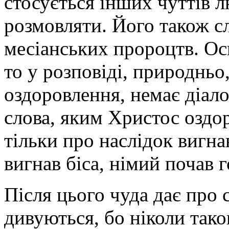
стосується інших чуттів лю
розмовляти. Його також сл
месіанських пророцтв. Ос
то у розповіді, природньо
оздоровлення, немає діалог
слова, яким Христос оздо
тільки про наслідок вигна
вигнав біса, німий почав 
Після цього чуда дає про 
дивуються, бо ніколи таког