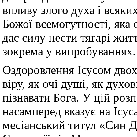
впливу злого духа і всяки
Божої всемогутності, яка о
дає силу нести тягарі жит
зокрема у випробуваннях.
Оздоровлення Ісусом двох
віру, як очі душі, як духо
пізнавати Бога. У цій роз
насамперед вказує на Ісус
месіанський титул «Син Да