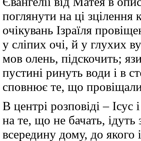
Євангелії від Матея в опи
поглянути на ці зцілення 
очікувань Ізраїля провіщ
у сліпих очі, й у глухих в
мов олень, підскочить; яз
пустині ринуть води і в ст
сповнює те, що провіщали
В центрі розповіді – Ісус 
на те, що не бачать, ідуть
всередину дому, до якого 