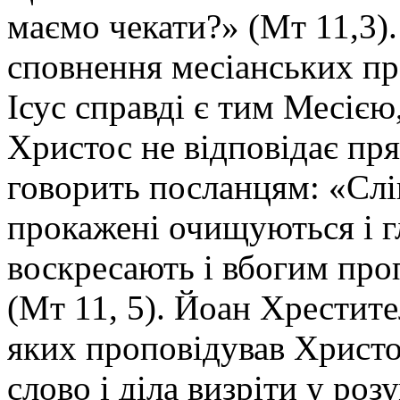
маємо чекати?» (Мт 11,3). 
сповнення месіанських пр
Ісус справді є тим Месією,
Христос не відповідає пря
говорить посланцям: «Сліп
прокажені очищуються і г
воскресають і вбогим про
(Мт 11, 5). Йоан Хрестител
яких проповідував Христо
слово і діла визріти у розу