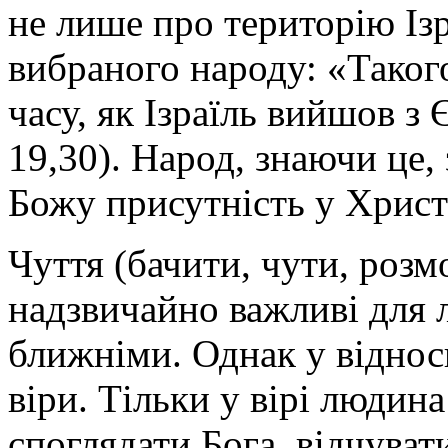
не лише про територію Ізр
вибраного народу: «Такого
часу, як Ізраїль вийшов з 
19,30). Народ, знаючи це,
Божу присутність у Христі
Чуття (бачити, чути, розмо
надзвичайно важливі для л
ближніми. Однак у віднос
віри. Тільки у вірі людина
споглядати Бога, відчуват