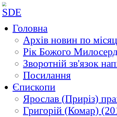
Головна
Архів новин
по місяц
Рік Божого Милосер
Зворотній зв'язок
нап
Посилання
Єпископи
Ярослав (Приріз)
пра
Григорій (Комар)
(20