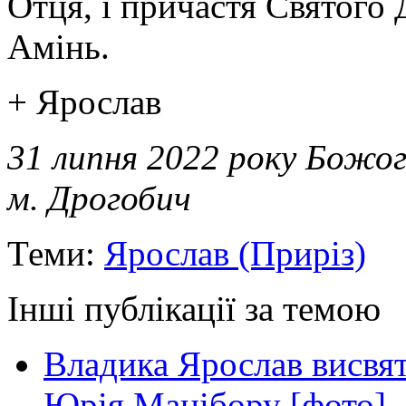
Отця, і причастя Святого 
Амінь.
+ Ярослав
31 липня 2022 року Божо
м. Дрогобич
Теми:
Ярослав (Приріз)
Інші публікації за темою
Владика Ярослав висвя
Юрія Мацібору [фото]