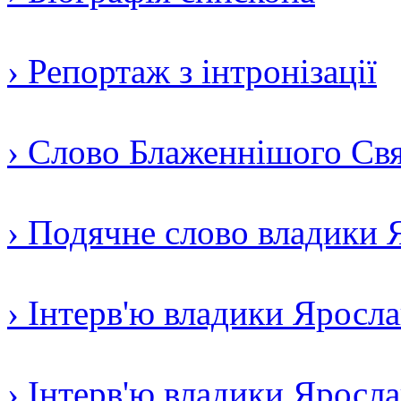
› Репортаж з інтронізації
› Слово Блаженнішого Свят
› Подячне слово владики 
› Інтерв'ю владики Яросл
› Інтерв'ю владики Яросл