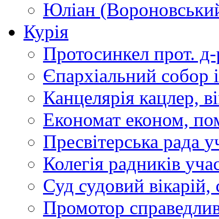
Юліан (Вороновськи
Курія
Протосинкел
прот. д
Єпархіальний собор
Канцелярія
кацлер, в
Економат
економ, по
Пресвітерська рада
у
Колегія радників
учас
Суд
судовий вікарій, с
Промотор справедлив