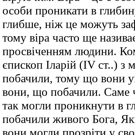
особи проникати в глибину
глибше, ніж це можуть заф
тому віра часто ще назива
просвіченням людини. Ком
єпископ Іларій (IV ст..) з
побачили, тому що вони ув
вони, що побачили. Саме 
так могли проникнути в гл
побачили живого Бога, Як
вони могли прозріти у св