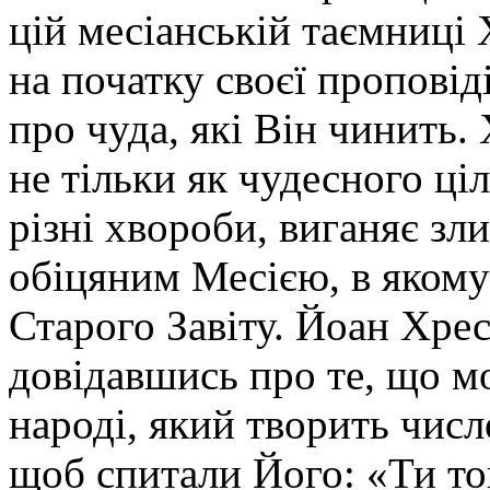
цій месіанській таємниці
на початку своєї проповід
про чуда, які Він чинить.
не тільки як чудесного ціл
різні хвороби, виганяє зли
обіцяним Месією, в яком
Старого Завіту. Йоан Хрес
довідавшись про те, що м
народі, який творить числ
щоб спитали Його: «Ти то