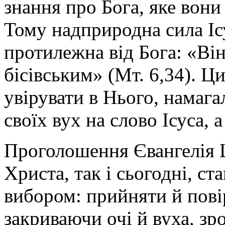
знання про Бога, яке вон
Тому надприродна сила Іс
протилежна від Бога: «Він
бісівським» (Мт. 6,34). Ц
увірувати в Нього, намаг
своїх вух на слово Ісуса, а
Проголошення Євангелія Ца
Христа, так і сьогодні, с
вибором: прийняти й пові
закриваючи очі й вуха, зр