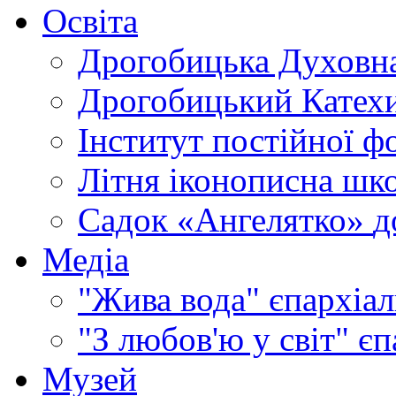
Освіта
Дрогобицька Духовна
Дрогобицький Катехи
Інститут постійної ф
Літня іконописна шк
Садок «Ангелятко»
д
Медіа
"Жива вода"
єпархіал
"З любов'ю у світ"
єп
Музей