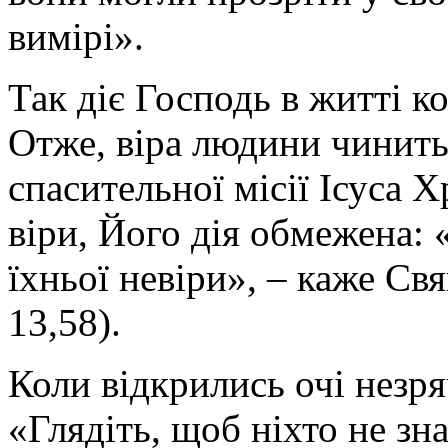
вимірі».
Так діє Господь в житті ко
Отже, віра людини чинить
спасительної місії Ісуса Х
віри, Його дія обмежена: «
їхньої невіри», – каже C
13,58).
Коли відкрились очі незря
«Глядіть, щоб ніхто не зн