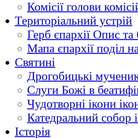
Комісії
голови комісі
Територіальний устрій
Герб єпархії
Опис та 
Мапа єпархії
поділ н
Святині
Дрогобицькі мучени
Слуги Божі
в беатиф
Чудотворні ікони
іко
Катедральний собор
Історія