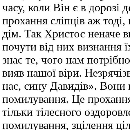
часу, коли Він є в дорозі 
прохання сліпців аж тоді,
дім. Так Христос неначе в
почути від них визнання ї
знає те, чого нам потрібн
вияв нашої віри. Незрячі
нас, сину Давидів». Вони 
помилування. Це проханн
тільки тілесного оздоровл
помилування, зцілення ціл