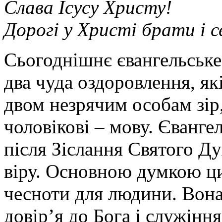
Слава Ісусу Христу!
Дорогі у Христі брати і 
Сьогоднішнє євангельське
два чуда оздоровлення, як
двом незрячим особам зір
чоловікові – мову. Євангел
після Зіслання Святого Ду
віру. Основною думкою цих
чесноти для людини. Вона
довір’я до Бога і служінн