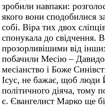
зробили навпаки: розголос
якого вони сподобилися за
собі. Віра тих двох сліпці
спонукала до свідчення. 
прозорливішими від інших
побачили Месію – Давидов
месіанство і Боже Синівств
Ісус, не бажає, щоб люди
політичного діяча, тому п
є. Євангелист Марко ще б