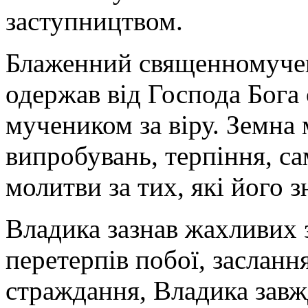
заступництвом.
Блаженний священномуче
одержав від Господа Бога 
мучеником за віру. Земна
випробувань, терпіння, с
молитви за тих, які його 
Владика зазнав жахливих 
перетерпів побої, засланн
страждання, Владика завж