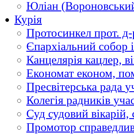
Юліан (Вороновськи
Курія
Протосинкел
прот. д
Єпархіальний собор
Канцелярія
кацлер, в
Економат
економ, по
Пресвітерська рада
у
Колегія радників
учас
Суд
судовий вікарій, с
Промотор справедлив