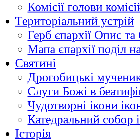
Комісії
голови комісі
Територіальний устрій
Герб єпархії
Опис та 
Мапа єпархії
поділ н
Святині
Дрогобицькі мучени
Слуги Божі
в беатиф
Чудотворні ікони
іко
Катедральний собор
Історія