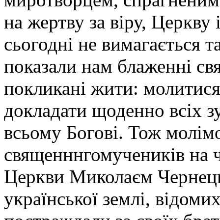
на жертву за віру, Церкву
сьогодні не вимагається т
показали нам блаженні св
покликані жити: молитися
докладати щоденно всіх з
всьому Богові. Тож молі
священннгомучеників на ч
Церкви Миколаєм Чернецьк
української землі, відоми