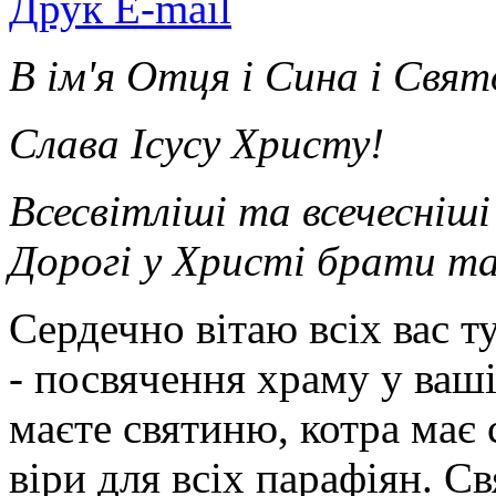
Друк
E-mail
В ім'я Отця і Сина і Свят
Слава Ісусу Христу!
Всесвітліші та всечесніші
Дорогі у Христі брати та
Сердечно вітаю всіх вас т
- посвячення храму у ваш
маєте святиню, котра має
віри для всіх парафіян. С