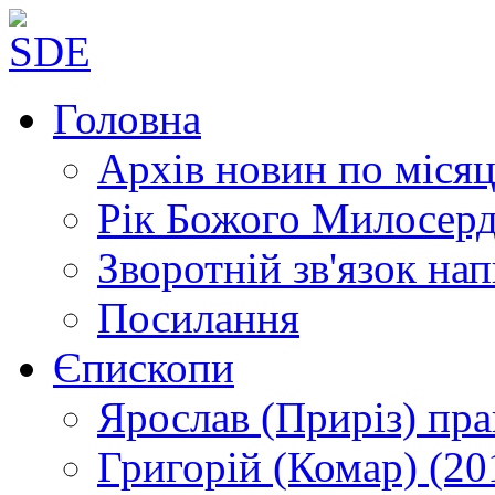
Головна
Архів новин
по місяц
Рік Божого Милосер
Зворотній зв'язок
нап
Посилання
Єпископи
Ярослав (Приріз)
пра
Григорій (Комар)
(20