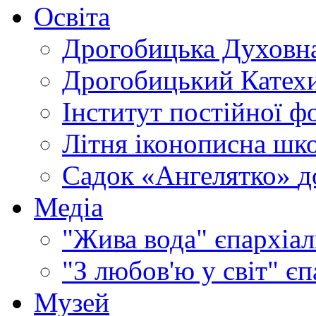
Освіта
Дрогобицька Духовна
Дрогобицький Катехи
Інститут постійної ф
Літня іконописна шк
Садок «Ангелятко»
д
Медіа
"Жива вода"
єпархіал
"З любов'ю у світ"
єп
Музей