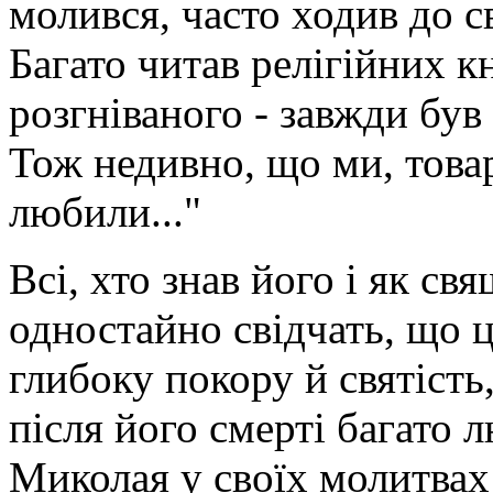
молився, часто ходив до св
Багато читав релігійних к
розгніваного - завжди був 
Тож недивно, що ми, това
любили..."
Всі, хто знав його і як св
одностайно свідчать, що ц
глибоку покору й святість
після його смерті багато 
Миколая у своїх молитвах