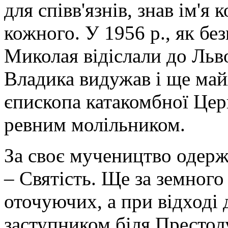
для співв'язнів, знав ім'я
кожного. У 1956 р., як бе
Миколая відіслали до Ль
Владика видужав і ще май
єпископа катакомбної Цер
ревним молільником.
За своє мучеництво одерж
– Святість. Ще за земног
оточуючих, а при відході 
заступником біля Престо