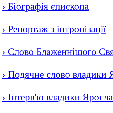
› Біографія єпископа
› Репортаж з інтронізації
› Слово Блаженнішого Свят
› Подячне слово владики 
› Інтерв'ю владики Яросл