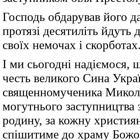
Господь обдарував його д
протязі десятиліть йдуть 
своїх немочах і скорботах
І ми сьогодні надіємося, 
честь великого Сина Укра
священномученика Микола
могутнього заступництва з
родину, за кожну христия
спішитиме до храму Божого