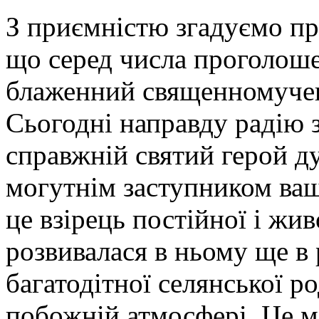
З приємністю згадуємо пр
що серед числа проголоше
блаженний священномуче
Сьогодні направду радію з
справжній святий герой ду
могутнім заступником ваш
це взірець постійної і живо
розвивалася в ньому ще в 
багатодітної селянської ро
побожній атмосфері. Це м