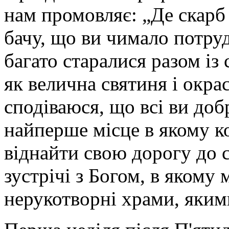
нам промовляє: „Де скарб 
бачу, що ви чимало потруд
багато старалися разом із
як велична святиня і окра
сподіваюся, що всі ви доб
найперше місце в якому 
віднайти свою дорогу до с
зустрічі з Богом, в якому
нерукотворні храми, яким