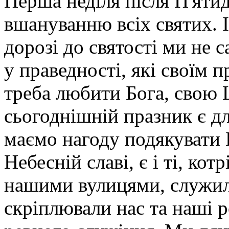
Перша неділя після П'яти
вшануванню всіх святих. І
дорозі до святості ми не 
у праведності, які своїм 
треба любити Бога, свою Ц
сьогоднішній празник є д
маємо нагоду подякувати Б
Небесній славі, є і ті, ко
нашими вулицями, служил
скріплювали нас та наші 