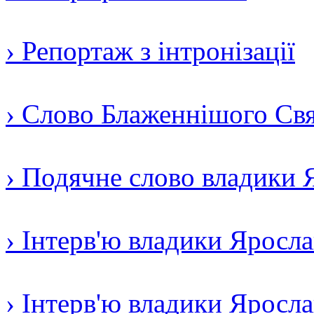
› Репортаж з інтронізації
› Слово Блаженнішого Свят
› Подячне слово владики 
› Інтерв'ю владики Яросл
› Інтерв'ю владики Яросл