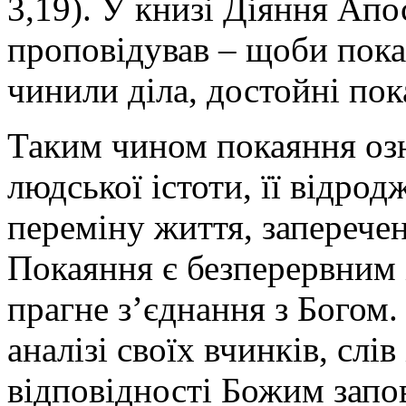
3,19). У книзі Діяння Апо
проповідував – щоби покая
чинили діла, достойні пок
Таким чином покаяння озн
людської істоти, її відро
переміну життя, заперечен
Покаяння є безперервним 
прагне з’єднання з Богом
аналізі своїх вчинків, слів
відповідності Божим запов