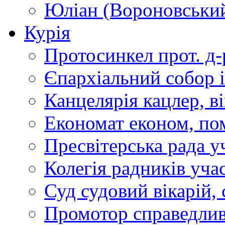
Юліан (Вороновськи
Курія
Протосинкел
прот. д
Єпархіальний собор
Канцелярія
кацлер, в
Економат
економ, по
Пресвітерська рада
у
Колегія радників
учас
Суд
судовий вікарій, с
Промотор справедлив