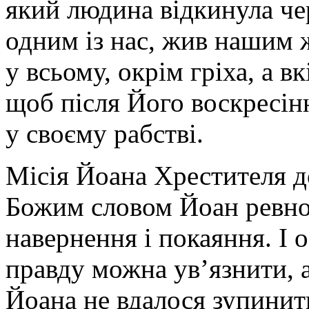
який людина відкинула чер
одним із нас, жив нашим 
у всьому, окрім гріха, а в
щоб після Його воскресінн
у своєму рабстві.
Місія Йоана Хрестителя до
Божим словом Йоан ревно 
навернення і покаяння. І о
правду можна ув’язнити, 
Йоана не вдалося зупинити