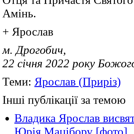
Амінь.
+ Ярослав
м. Дрогобич,
22 січня 2022 року Божог
Теми:
Ярослав (Приріз)
Інші публікації за темою
Владика Ярослав висвя
Юрія Мацібору [фото]