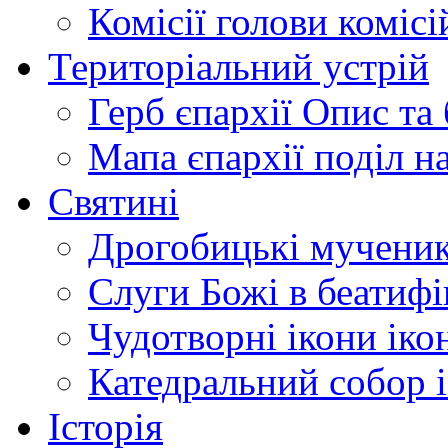
Комісії
голови комісі
Територіальний устрій
Герб єпархії
Опис та 
Мапа єпархії
поділ н
Святині
Дрогобицькі мучени
Слуги Божі
в беатиф
Чудотворні ікони
іко
Катедральний собор
Історія