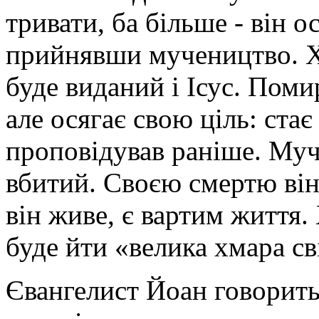
тривати, ба більше - він о
прийнявши мучеництво. Х
буде виданий і Ісус. Пом
але осягає свою ціль: ста
проповідував раніше. Муч
вбитий. Своєю смертю він
він живе, є вартим життя.
буде йти «велика хмара сві
Євангелист Йоан говорить,