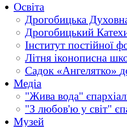
Освіта
Дрогобицька Духовна
Дрогобицький Катехи
Інститут постійної ф
Літня іконописна шк
Садок «Ангелятко»
д
Медіа
"Жива вода"
єпархіал
"З любов'ю у світ"
єп
Музей