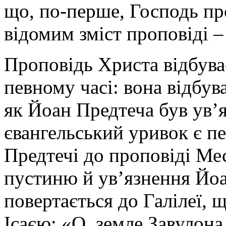
що, по-перше, Господь про
відомим зміст проповіді –
Проповідь Христа відбуває
певному часі: вона відбува
як Йоан Предтеча був ув’
євангельський уривок є пе
Предтечі до проповіді Месі
пустиню й ув’язнення Йо
повертається до Галілеї, 
Ісаєю: «О, земле Завулона