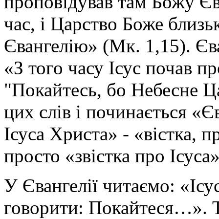
проповідував там Божу Є
час, і Царство Боже близьк
Євангелію» (Мк. 1,15). Є
«З того часу Ісус почав п
"Покайтесь, бо Небесне Ца
цих слів і починається «Є
Ісуса Христа» - «вістка, 
просто «звістка про Ісуса»
У Євангелії читаємо: «Ісу
говорити: Покайтеся…». 