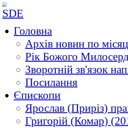
Головна
Архів новин
по місяц
Рік Божого Милосер
Зворотній зв'язок
нап
Посилання
Єпископи
Ярослав (Приріз)
пра
Григорій (Комар)
(20