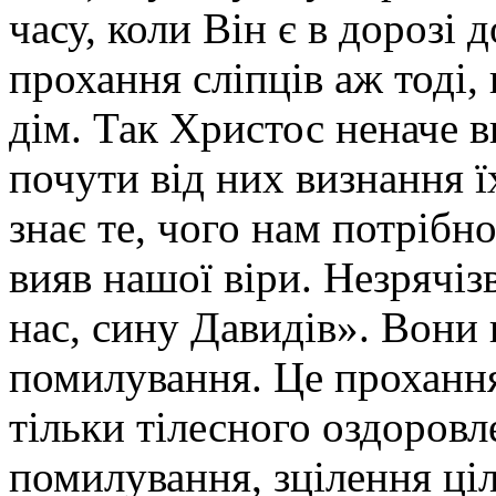
часу, коли Він є в дорозі 
прохання сліпців аж тоді,
дім. Так Христос неначе в
почути від них визнання ї
знає те, чого нам потрібн
вияв нашої віри. Незрячі
нас, сину Давидів». Вони 
помилування. Це проханн
тільки тілесного оздоровл
помилування, зцілення ціл