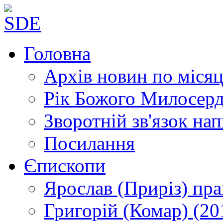
Головна
Архів новин
по місяц
Рік Божого Милосер
Зворотній зв'язок
нап
Посилання
Єпископи
Ярослав (Приріз)
пра
Григорій (Комар)
(20