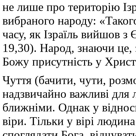
не лише про територію Ізр
вибраного народу: «Такого
часу, як Ізраїль вийшов з 
19,30). Народ, знаючи це,
Божу присутність у Христі
Чуття (бачити, чути, розмо
надзвичайно важливі для л
ближніми. Однак у віднос
віри. Тільки у вірі людина
споглядати Бога, відчуват