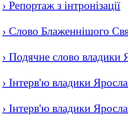
› Репортаж з інтронізації
› Слово Блаженнішого Свят
› Подячне слово владики 
› Інтерв'ю владики Яросл
› Інтерв'ю владики Яросл