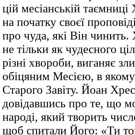
цій месіанській таємниці
на початку своєї проповід
про чуда, які Він чинить.
не тільки як чудесного ціл
різні хвороби, виганяє зли
обіцяним Месією, в яком
Старого Завіту. Йоан Хрес
довідавшись про те, що м
народі, який творить числ
щоб спитали Його: «Ти то