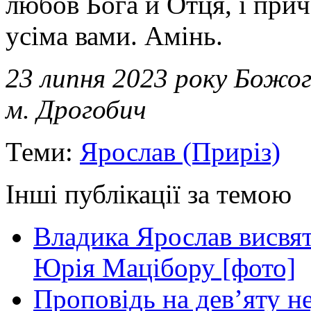
любов Бога й Отця, і прич
усіма вами. Амінь.
23 липня 2023 року Божог
м. Дрогобич
Теми:
Ярослав (Приріз)
Інші публікації за темою
Владика Ярослав висвя
Юрія Мацібору [фото]
Проповідь на дев’яту н