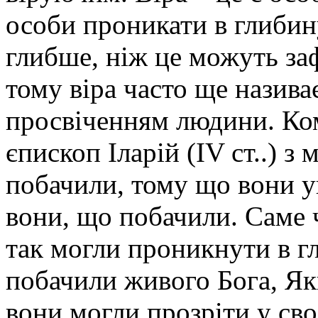
особи проникати в глибину
глибше, ніж це можуть заф
тому віра часто ще назива
просвіченням людини. Ком
єпископ Іларій (IV ст..) з
побачили, тому що вони ув
вони, що побачили. Саме 
так могли проникнути в гл
побачили живого Бога, Як
вони могли прозріти у св