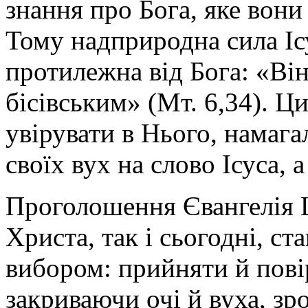
знання про Бога, яке вон
Тому надприродна сила Іс
протилежна від Бога: «Він
бісівським» (Мт. 6,34). Ц
увірувати в Нього, намаг
своїх вух на слово Ісуса, а
Проголошення Євангелія Ца
Христа, так і сьогодні, с
вибором: прийняти й пові
закриваючи очі й вуха, зр