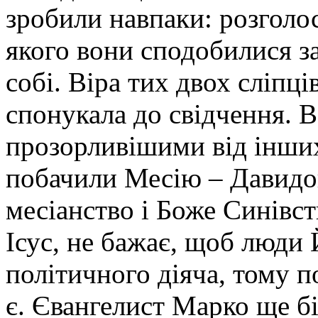
зробили навпаки: розголос
якого вони сподобилися за
собі. Віра тих двох сліпці
спонукала до свідчення. 
прозорливішими від інших
побачили Месію – Давидов
месіанство і Боже Синівств
Ісус, не бажає, щоб люди
політичного діяча, тому п
є. Євангелист Марко ще б