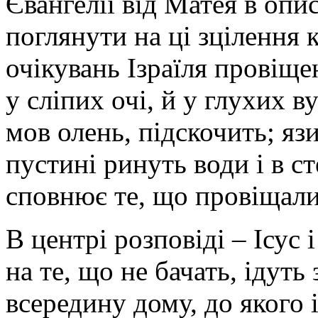
Євангелії від Матея в опи
поглянути на ці зцілення 
очікувань Ізраїля провіщ
у сліпих очі, й у глухих в
мов олень, підскочить; яз
пустині ринуть води і в ст
сповнює те, що провіщали
В центрі розповіді – Ісус 
на те, що не бачать, ідуть
всередину дому, до якого 