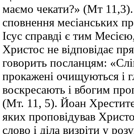
маємо чекати?» (Мт 11,3). 
сповнення месіанських пр
Ісус справді є тим Месією,
Христос не відповідає пря
говорить посланцям: «Сліп
прокажені очищуються і г
воскресають і вбогим про
(Мт. 11, 5). Йоан Хрестите
яких проповідував Христо
слово і діла визріти у розу