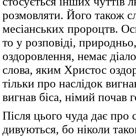
стосується інших чуттів лю
розмовляти. Його також сл
месіанських пророцтв. Ос
то у розповіді, природньо
оздоровлення, немає діалог
слова, яким Христос оздо
тільки про наслідок вигна
вигнав біса, німий почав 
Після цього чуда дає про 
дивуються, бо ніколи таког