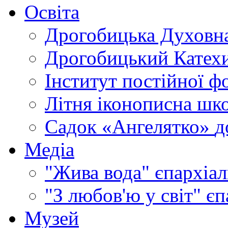
Освіта
Дрогобицька Духовна
Дрогобицький Катехи
Інститут постійної ф
Літня іконописна шк
Садок «Ангелятко»
д
Медіа
"Жива вода"
єпархіал
"З любов'ю у світ"
єп
Музей