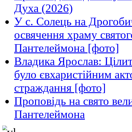
Духа (2026)
У с. Солець на Дрогоби
освячення храму свято
Пантелеймона [фото]
Владика Ярослав: Ціли
було євхаристійним акт
страждання [фото]
Проповідь на свято вел
Пантелеймона