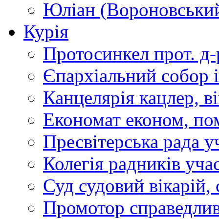
Юліан (Вороновськи
Курія
Протосинкел
прот. д
Єпархіальний собор
Канцелярія
кацлер, в
Економат
економ, по
Пресвітерська рада
у
Колегія радників
учас
Суд
судовий вікарій, с
Промотор справедлив