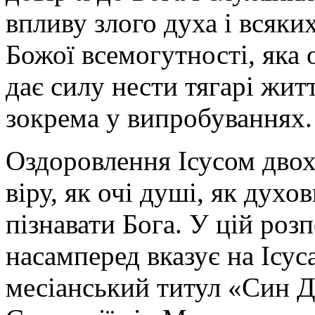
впливу злого духа і всяки
Божої всемогутності, яка о
дає силу нести тягарі жит
зокрема у випробуваннях.
Оздоровлення Ісусом двох
віру, як очі душі, як духо
пізнавати Бога. У цій роз
насамперед вказує на Ісус
месіанський титул «Син Да