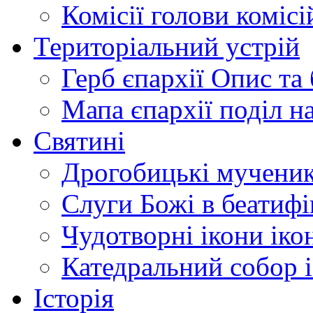
Комісії
голови комісі
Територіальний устрій
Герб єпархії
Опис та 
Мапа єпархії
поділ н
Святині
Дрогобицькі мучени
Слуги Божі
в беатиф
Чудотворні ікони
іко
Катедральний собор
Історія