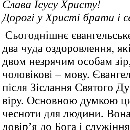
Слава Ісусу Христу!
Дорогі у Христі брати і 
Сьогоднішнє євангельське
два чуда оздоровлення, як
двом незрячим особам зір
чоловікові – мову. Євангел
після Зіслання Святого Ду
віру. Основною думкою цих
чесноти для людини. Вона
довір’я до Бога і служінн