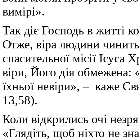
вимірі».
Так діє Господь в житті ко
Отже, віра людини чинить
спасительної місії Ісуса Х
віри, Його дія обмежена: «
їхньої невіри», – каже C
13,58).
Коли відкрились очі незря
«Глядіть, щоб ніхто не зна