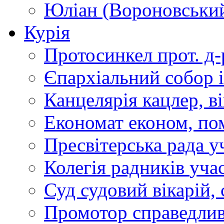
Юліан (Вороновськи
Курія
Протосинкел
прот. д
Єпархіальний собор
Канцелярія
кацлер, в
Економат
економ, по
Пресвітерська рада
у
Колегія радників
учас
Суд
судовий вікарій, с
Промотор справедлив