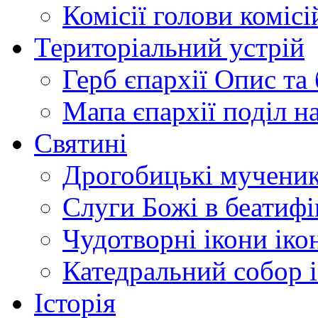
Комісії
голови комісі
Територіальний устрій
Герб єпархії
Опис та 
Мапа єпархії
поділ н
Святині
Дрогобицькі мучени
Слуги Божі
в беатиф
Чудотворні ікони
іко
Катедральний собор
Історія