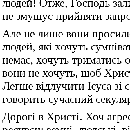
людей! Отже, Господь зал
не змушує прийняти запр
Але не лише вони просили 
людей, які хочуть сумніва
немає, хочуть триматись 
вони не хочуть, щоб Хрис
Легше відлучити Ісуса зі с
говорить сучасний секуля
Дорогі в Христі. Хоч агре
ресурси: земні, людські, в