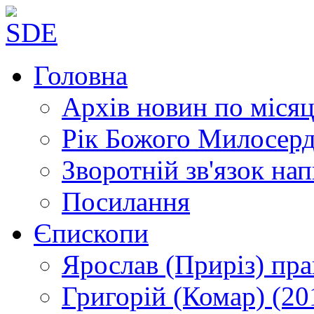
Головна
Архів новин
по місяц
Рік Божого Милосер
Зворотній зв'язок
нап
Посилання
Єпископи
Ярослав (Приріз)
пра
Григорій (Комар)
(20