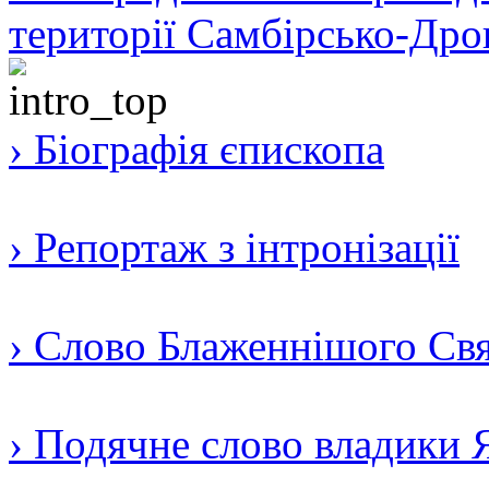
території Самбірсько-Дро
› Біографія єпископа
› Репортаж з інтронізації
› Слово Блаженнішого Свят
› Подячне слово владики 