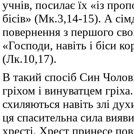
учнів, посилає їх «із проп
бісів» (Мк.3,14-15). А сім
повернення з першого свог
«Господи, навіть і біси ко
(Лк.10,17).
В такий спосіб Син Чолов
гріхом і винуватцем гріха.
схиляються навіть злі дух
ця спасительна сила вияви
хресті. Хрест принесе по