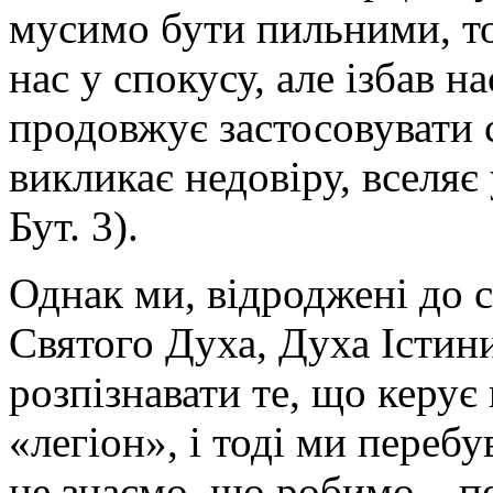
мусимо бути пильними, т
нас у спокусу, але ізбав н
продовжує застосовувати 
викликає недовіру, вселяє
Бут. 3).
Однак ми, відроджені до 
Святого Духа, Духа Істин
розпізнавати те, що керує
«легіон», і тоді ми перебу
не знаємо, що робимо – пе