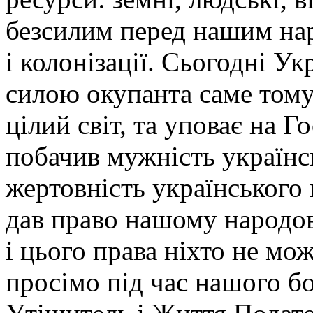
безсилим перед нашим нар
і колонізації. Сьогодні Ук
силою окупанта саме тому
цілий світ, та уповає на Г
побачив мужність українсь
жертовність українського н
дав право нашому народові
і цього права ніхто не мож
просімо під час нашого б