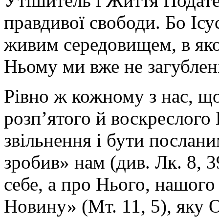
Утішитель і Життя Подат
правдивої свободи. Бо Ісу
живим середовищем, в як
Ньому ми вже не загублені
Рівно ж кожному з нас, щ
розп’ятого й воскреслого
звільнення і бути послани
зробив» нам (див. Лк. 8, 3
себе, а про Нього, нашог
Новину» (Мт. 11, 5), яку 