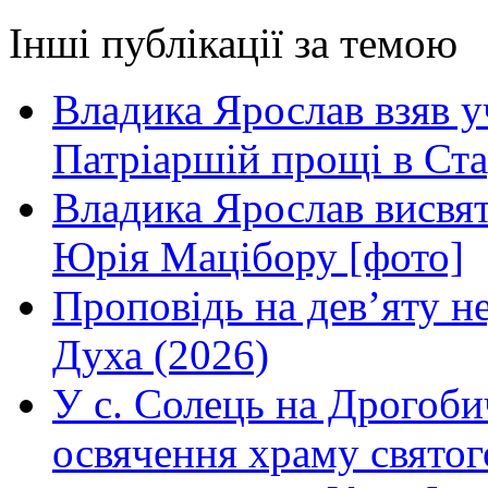
Інші публікації за темою
Владика Ярослав взяв у
Патріаршій прощі в Ста
Владика Ярослав висвя
Юрія Мацібору [фото]
Проповідь на дев’яту н
Духа (2026)
У с. Солець на Дрогоби
освячення храму свято