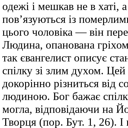
одежі і мешкав не в хаті, а
пов’язуються із померлими
цього чоловіка — він пере
Людина, опанована гріхом,
так євангелист описує ста
спілку зі злим духом. Це
докорінно різниться від со
людиною. Бог бажає спіл
могла, відповідаючи на Й
Творця (пор. Бут. 1, 26). 