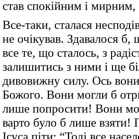
став спокійним і мирним, 
Все-таки, сталася несподів
не очікував. Здавалося б
все те, що сталось, з рад
залишитись з ними і ще б
дивовижну силу. Ось вони
Божого. Вони могли б отр
лише попросити! Вони мог
варто було б лише взяти! 
Ісуса піти: “Тоді все насе