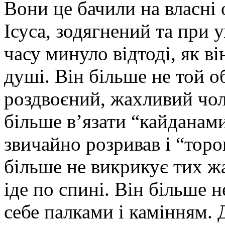
Вони це бачили на власні о
Ісуса, зодягнений та при у
часу минуло відтоді, як ві
душі. Він більше не той о
роздвоєний, жахливий чол
більше в’язати “кайданами
звичайно розривав і “торо
більше не викрикує тих жа
іде по спині. Він більше н
себе палками і камінням. 