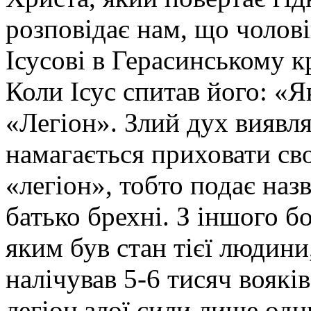
розповідає нам, що чолові
Ісусові в Герасинському к
Коли Ісус спитав його: «Як 
«Легіон». Злий дух виявля
намагається приховати сво
«легіон», тобто подає назв
батько брехні. З іншого б
яким був стан тієї людини
налічував 5-6 тисяч воякі
легіон злої сили лише одн