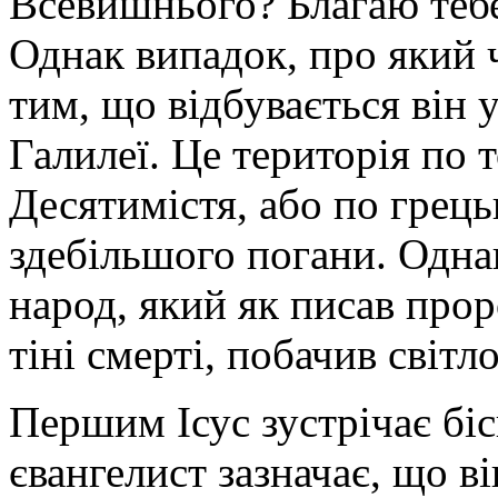
Всевишнього? Благаю тебе,
Однак випадок, про який 
тим, що відбувається він 
Галилеї. Це територія по т
Десятимістя, або по грець
здебільшого погани. Однак
народ, який як писав проро
тіні смерті, побачив світло 
Першим Ісус зустрічає біс
євангелист зазначає, що ві