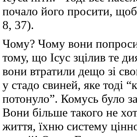
почало його просити, щоб 
8, 37).
Чому? Чому вони попроси
тому, що Ісус зцілив те д
вони втратили дещо зі св
у стадо свиней, яке тоді “к
потонуло”. Комусь було з
Вони більше такого не хот
життя, їхню систему цінно