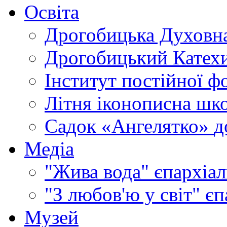
Освіта
Дрогобицька Духовна
Дрогобицький Катехи
Інститут постійної ф
Літня іконописна шк
Садок «Ангелятко»
д
Медіа
"Жива вода"
єпархіал
"З любов'ю у світ"
єп
Музей