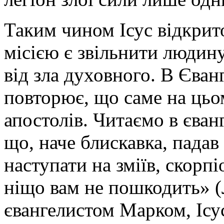
Таким чином Ісус відкрит
місією є звільнити людину 
від зла духовного. В Єван
повторює, що саме на цьом
апостолів. Читаємо в єван
що, наче блискавка, падав
наступати на зміїв, скорпі
ніщо вам не пошкодить» (Л
євангелистом Марком, Ісу