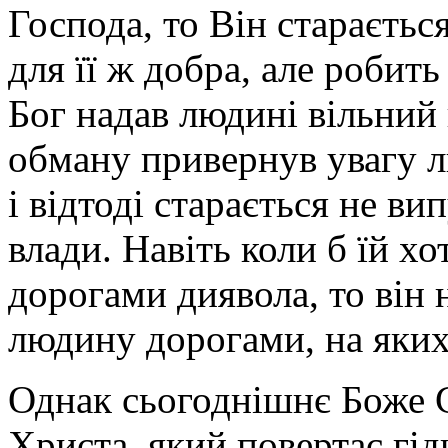
Господа, то Він стараєть
для її ж добра, але роби
Бог надав людині вільний
обману привернув увагу лю
і відтоді старається не ви
влади. Навіть коли б їй х
дорогами диявола, то він
людину дорогами, на яких
Однак сьогоднішнє Боже С
Христа, який повертає гід