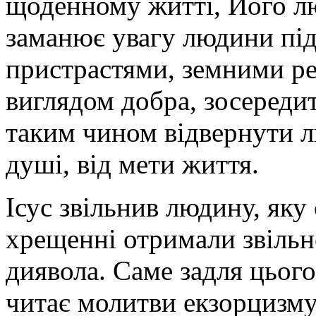
щоденному житті, Його люб
заманює увагу людини під
пристрастями, земними ре
виглядом добра, зосередит
таким чином відвернути лю
душі, від мети життя.
Ісус звільнив людину, яку
хрещенні отримали звільнен
диявола. Саме задля цьог
читає молитви екзорцизму.