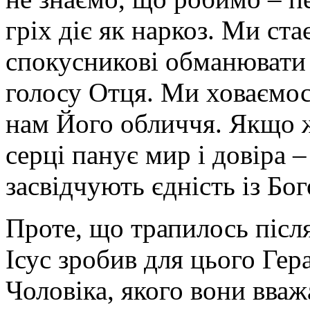
гріх діє як наркоз. Ми ст
спокусникові обманювати 
голосу Отця. Ми ховаємося
нам Його обличчя. Якщо ж
серці панує мир і довіра 
засвідчують єдність із Бог
Проте, що трапилось післ
Ісус зробив для цього Гер
Чоловіка, якого вони вваж