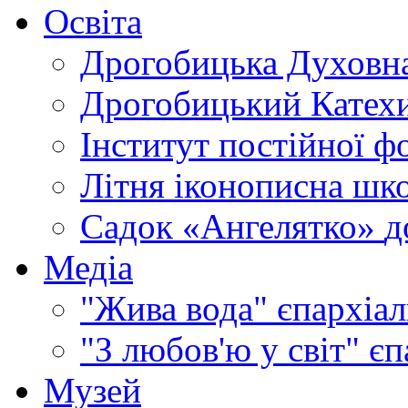
Освіта
Дрогобицька Духовна
Дрогобицький Катехи
Інститут постійної ф
Літня іконописна шк
Садок «Ангелятко»
д
Медіа
"Жива вода"
єпархіал
"З любов'ю у світ"
єп
Музей