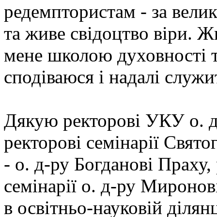
редемптористам - за велик
та живе свідоцтво віри. Ж
мене школою духовності т
сподіваюся і надалі служи
Дякую ректорові УКУ о. д
ректорові семінарії Свято
- о. д-ру Богданові Праху
семінарії о. д-ру Миронов
в освітньо-науковій ділян