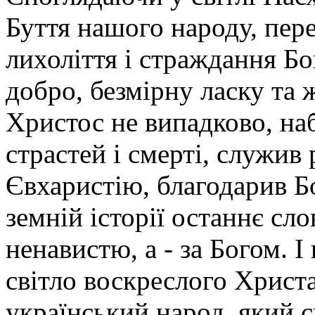
Буття нашого народу, пер
лихоліття і страждання Б
добро, безмірну ласку та 
Христос не випадково, на
страстей і смерті, служив
Євхаристію, благодарив Бо
земній історії останнє сло
ненавистю, а - за Богом. І
світло воскреслого Христа
український народ, який 