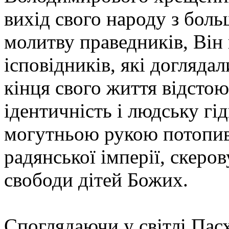
вихід свого народу з боль
молитву праведників, Він
ісповідників, які догляда
кінця свого життя відстою
ідентичність і людську гі
могутньою рукою потопив
радянської імперії, скеро
свободи дітей Божих.
Cпоглядаючи у світлі Пас