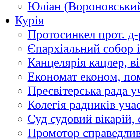
Юліан (Вороновськи
Курія
Протосинкел
прот. д
Єпархіальний собор
Канцелярія
кацлер, в
Економат
економ, по
Пресвітерська рада
у
Колегія радників
учас
Суд
судовий вікарій, с
Промотор справедлив