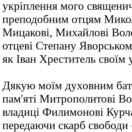
укріплення мого священи
преподобним отцям Мико
Мицакові, Михайлові Воло
отцеві Степану Яворському
як Іван Хреститель своїм 
Дякую моїм духовним бать
пам'яті Митрополитові В
владиці Филимонові Курча
передаючи скарб свободи 