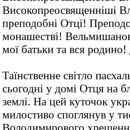
Високопреосвященніші Вла
преподобні Отці! Преподоб
монашестві! Вельмишанов
мої батьки та вся родино! 
Таїнственне світло пасхал
сьогодні у домі Отця на б
землі. На цей куточок укр
милостиво споглянув у ти
Володимирового хрещення