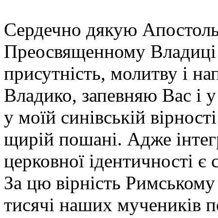
Сердечно дякую Апостольс
Преосвященному Владиці 
присутність, молитву і н
Владико, запевняю Вас і 
у моїй синівській вірност
щирій пошані. Адже інте
церковної ідентичності є 
За цю вірність Римському
тисячі наших мучеників по