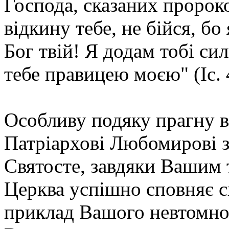
Господа, сказаних пророков
відкину тебе, не бійся, бо
Бог твій! Я додам тобі си
тебе правицею моєю" (Іс. 4
Особливу подяку прагну в
Патріархові Любомирові з
Святосте, завдяки Вашим 
Церква успішно сповняє св
приклад Вашого невтомног