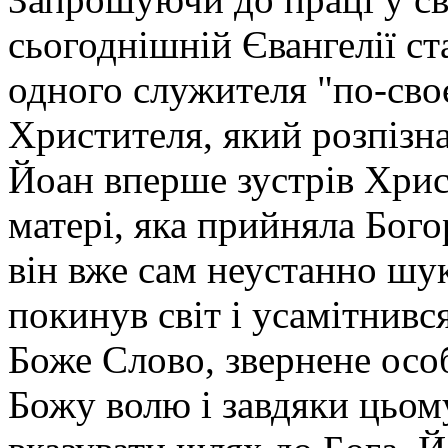
сьогоднішній Євангелії ст
одного служителя "по-сво
Христителя, який розпізна
Йоан вперше зустрів Хрис
матері, яка прийняла Бого
він вже сам неустанно шук
покинув світ і усамітнивс
Боже Слово, звернене особ
Божу волю і завдяки цьом