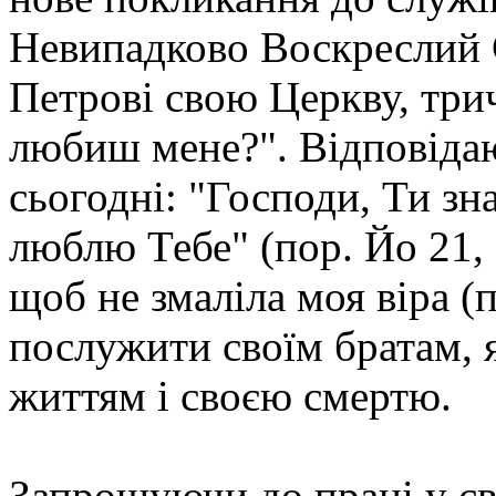
Невипадково Воскреслий 
Петрові свою Церкву, трич
любиш мене?". Відповідаю
сьогодні: "Господи, Ти зн
люблю Тебе" (пор. Йо 21, 
щоб не змаліла моя віра (п
послужити своїм братам, 
життям і своєю смертю.
Запрошуючи до праці у св