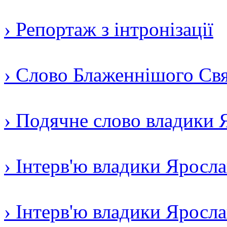
› Репортаж з інтронізації
› Слово Блаженнішого Свят
› Подячне слово владики 
› Інтерв'ю владики Яросл
› Інтерв'ю владики Яросл