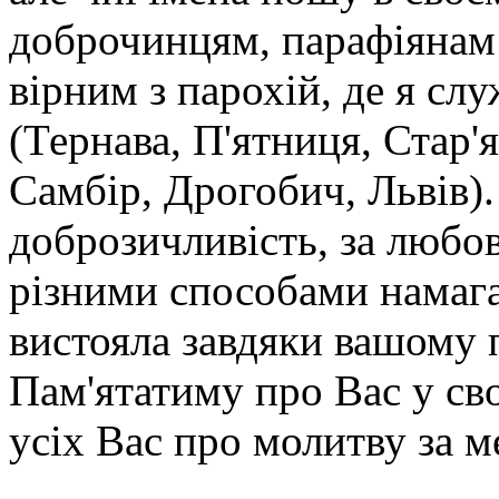
доброчинцям, парафіянам 
вірним з парохій, де я сл
(Тернава, П'ятниця, Стар'я
Самбір, Дрогобич, Львів)
доброзичливість, за любов
різними способами намага
вистояла завдяки вашому п
Пам'ятатиму про Вас у св
усіх Вас про молитву за м