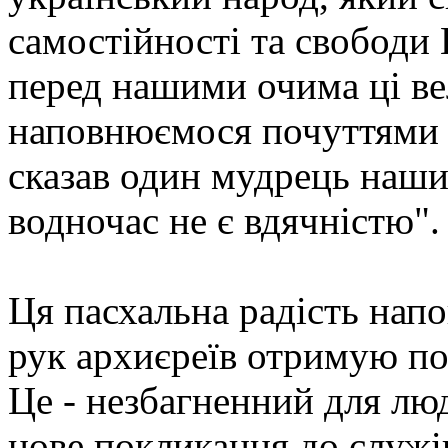
самостійності та свободи
перед нашими очима ці ве
наповнюємося почуттями ра
сказав один мудрець наших
водночас не є вдячністю".
Ця пасхальна радість напо
рук архиєреїв отримую по
Це - незбагненний для люд
нове покликання до служі