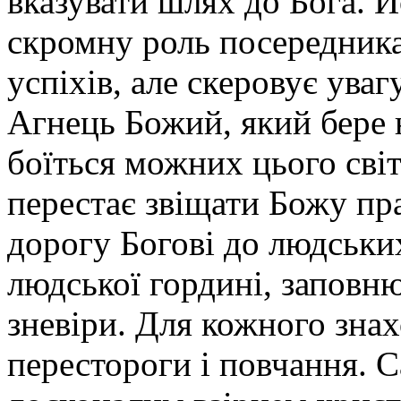
вказувати шлях до Бога. 
скромну роль посередника
успіхів, але скеровує уваг
Агнець Божий, який бере на
боїться можних цього світу
перестає звіщати Божу пра
дорогу Богові до людськи
людської гордині, заповн
зневіри. Для кожного знах
перестороги і повчання. 