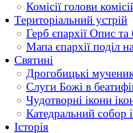
Комісії
голови комісі
Територіальний устрій
Герб єпархії
Опис та 
Мапа єпархії
поділ н
Святині
Дрогобицькі мучени
Слуги Божі
в беатиф
Чудотворні ікони
іко
Катедральний собор
Історія