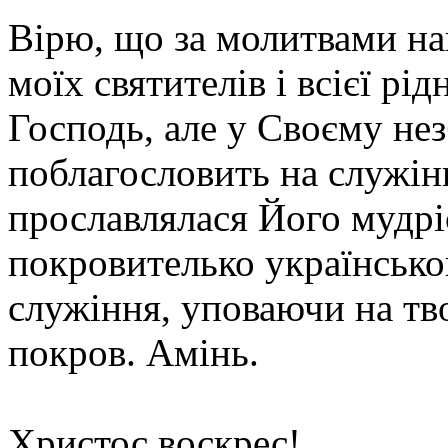
Вірю, що за молитвами на
моїх святителів і всієї р
Господь, але у Своєму не
поблагословить на служін
прославлялася Його мудріс
покровителько українсько
служіння, уповаючи на тв
покров. Амінь.
Христос воскрес!