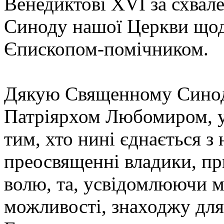
Венедиктові ХVІ за схвал
Синоду нашої Церкви щод
Єпископом-помічником.
Дякую Священному Синодо
Патріярхом Любомиром, у
тим, хто нині єднається з
преосвященні владики, п
волю, та, усвідомлюючи м
можливості, знаходжу для 