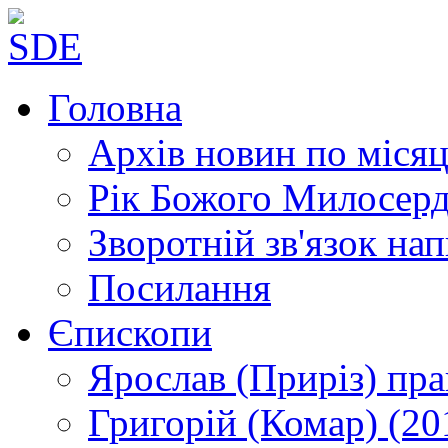
Головна
Архів новин
по місяц
Рік Божого Милосер
Зворотній зв'язок
нап
Посилання
Єпископи
Ярослав (Приріз)
пра
Григорій (Комар)
(20