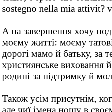
sostegno nella mia attivit? 
А на завершення хочу по
моєму житті: моєму татові
дорогі мамо й батьку, за т
християнське виховання й
родині за підтримку й мо
Також усім присутнім, ког
але чиї імена ношу в своє