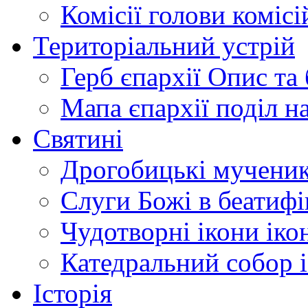
Комісії
голови комісі
Територіальний устрій
Герб єпархії
Опис та 
Мапа єпархії
поділ н
Святині
Дрогобицькі мучени
Слуги Божі
в беатиф
Чудотворні ікони
іко
Катедральний собор
Історія