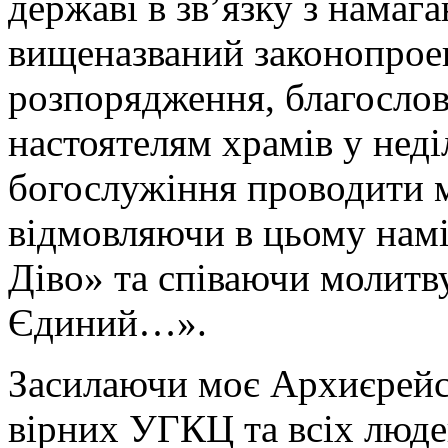
державі в зв’язку з намаг
вищеназваний законопрое
розпорядження, благослов
настоятелям храмів у неділ
богослужіння проводити м
відмовляючи в цьому намі
Діво» та співаючи молитв
Єдиний…».
Засилаючи моє Архиєрейс
вірних УГКЦ та всіх люде