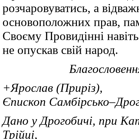
розчаровуватись, а відважн
основоположних прав, па
Своєму Провидінні навіть
не опускав свій народ.
Благословенн
+Ярослав (Приріз),
Єпископ Самбірсько–Дро
Дано у Дрогобичі, при Ка
Трійці,