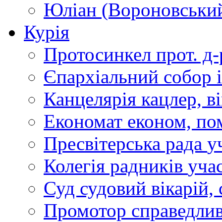
Юліан (Вороновськи
Курія
Протосинкел
прот. д
Єпархіальний собор
Канцелярія
кацлер, в
Економат
економ, по
Пресвітерська рада
у
Колегія радників
учас
Суд
судовий вікарій, с
Промотор справедлив