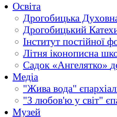
Освіта
Дрогобицька Духовна
Дрогобицький Катехи
Інститут постійної ф
Літня іконописна шк
Садок «Ангелятко»
д
Медіа
"Жива вода"
єпархіал
"З любов'ю у світ"
єп
Музей