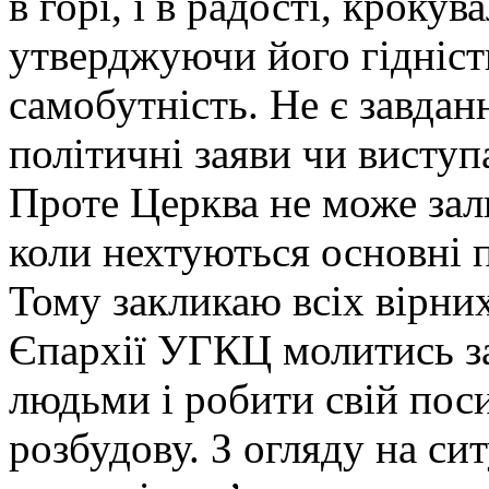
в горі, і в радості, крокув
утверджуючи його гідніст
самобутність. Не є завдан
політичні заяви чи виступ
Проте Церква не може зал
коли нехтуються основні п
Тому закликаю всіх вірни
Єпархії УГКЦ молитись за
людьми і робити свій пос
розбудову. З огляду на си