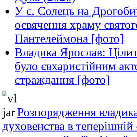
У с. Солець на Дрогоби
освячення храму свято
Пантелеймона [фото]
Владика Ярослав: Ціли
було євхаристійним акт
страждання [фото]
Розпорядження владика
духовенства в теперішній 