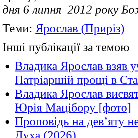
дня 6 липня 2012 року Б
Теми:
Ярослав (Приріз)
Інші публікації за темою
Владика Ярослав взяв у
Патріаршій прощі в Ста
Владика Ярослав висвя
Юрія Мацібору [фото]
Проповідь на дев’яту н
Духа (2026)