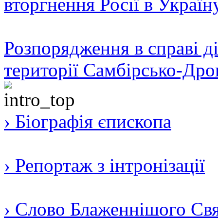
вторгнення Росії в Україн
Розпорядження в справі ді
території Самбірсько-Дро
› Біографія єпископа
› Репортаж з інтронізації
› Слово Блаженнішого Свят