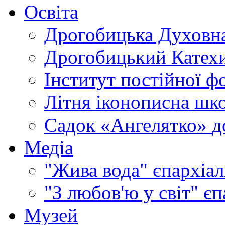
Освіта
Дрогобицька Духовна
Дрогобицький Катехи
Інститут постійної ф
Літня іконописна шк
Садок «Ангелятко»
д
Медіа
"Жива вода"
єпархіал
"З любов'ю у світ"
єп
Музей