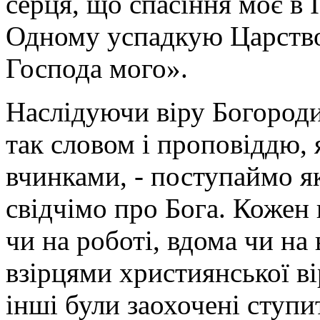
серця, що спасіння моє в 
Одному успадкую Царство 
Господа мого».
Наслідуючи віру Богороди
так словом і проповіддю, 
вчинками, - поступаймо я
свідчімо про Бога. Кожен 
чи на роботі, вдома чи на
взірцями християнської в
інші були заохочені ступи