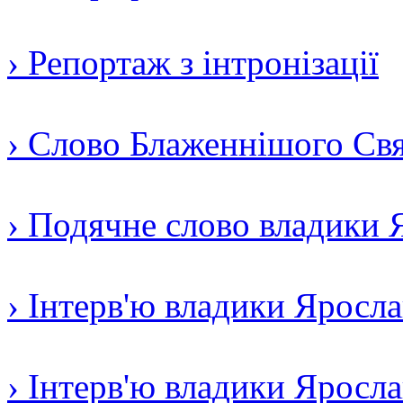
› Репортаж з інтронізації
› Слово Блаженнішого Свят
› Подячне слово владики 
› Інтерв'ю владики Яросл
› Інтерв'ю владики Яросл