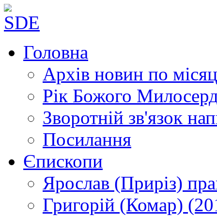
Головна
Архів новин
по місяц
Рік Божого Милосер
Зворотній зв'язок
нап
Посилання
Єпископи
Ярослав (Приріз)
пра
Григорій (Комар)
(20