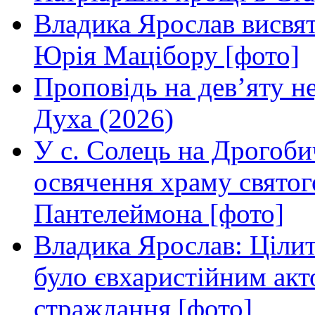
Владика Ярослав висвя
Юрія Мацібору [фото]
Проповідь на дев’яту н
Духа (2026)
У с. Солець на Дрогоби
освячення храму свято
Пантелеймона [фото]
Владика Ярослав: Ціли
було євхаристійним акт
страждання [фото]