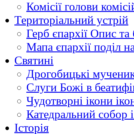
Комісії
голови комісі
Територіальний устрій
Герб єпархії
Опис та 
Мапа єпархії
поділ н
Святині
Дрогобицькі мучени
Слуги Божі
в беатиф
Чудотворні ікони
іко
Катедральний собор
Історія