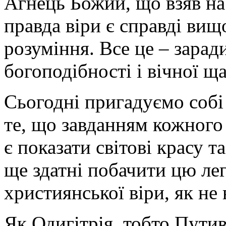
Агнець Божий, що взяв на 
правда віри є справді вищ
розуміння. Все це – зарад
богоподібності і вічної щ
Сьогодні пригадуємо собі
те, що завданням кожного
є показати світові красу т
ще здатні побачити цю лег
християнської віри, як не
Як Одигітрія, тобто Пути