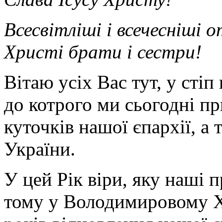
Всесвітліші і всечесніші о
Христі брати і сестри!
Вітаю усіх Вас тут, у сті
до котрого ми сьогодні п
куточків нашої єпархії, а т
України.
У цей Рік віри, яку наші 
тому у Володимировому Хр