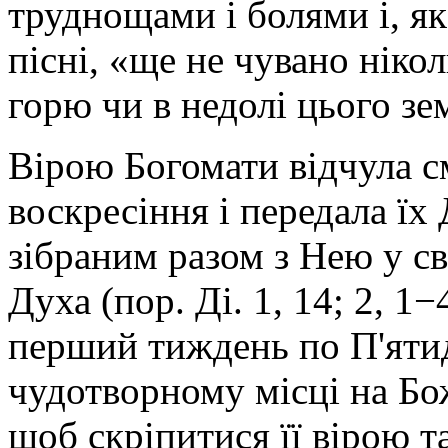
труднощами і болями і, я
пісні, «ще не чувано ніко
горю чи в недолі цього зе
Вірою Богомати відчула с
воскресіння і передала ї
зібраним разом з Нею у с
Духа (пор. Ді. 1, 14; 2, 1−
перший тиждень по П'ятид
чудотворному місці на Бож
щоб скріпитися її вірою т