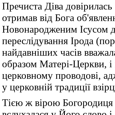
Пречиста Діва довірилась
отримав від Бога об'явлен
Новонародженим Ісусом до
переслідування Ірода (пор
найдавніших часів вважа
образом Матері-Церкви, і
церковному проводові, ад
у церковній традиції взір
Тією ж вірою Богородиця 
вслухалася у Його слово і 