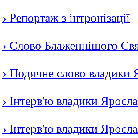
› Репортаж з інтронізації
› Слово Блаженнішого Свят
› Подячне слово владики 
› Інтерв'ю владики Яросл
› Інтерв'ю владики Яросл