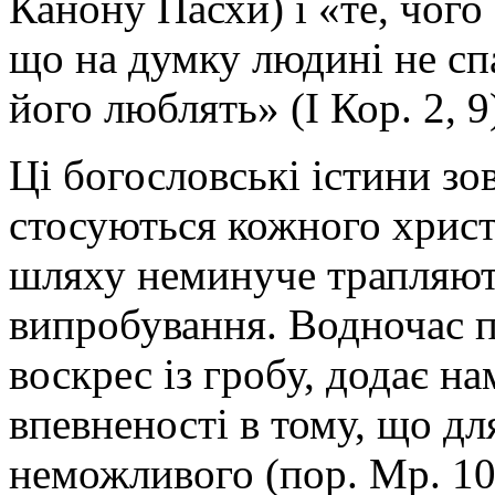
Канону Пасхи) і «те, чого
що на думку людині не спа
його люблять» (І Кор. 2, 9
Ці богословські істини зов
стосуються кожного хрис
шляху неминуче трапляють
випробування. Водночас п
воскрес із гробу, додає на
впевненості в тому, що дл
неможливого (пор. Мр. 10