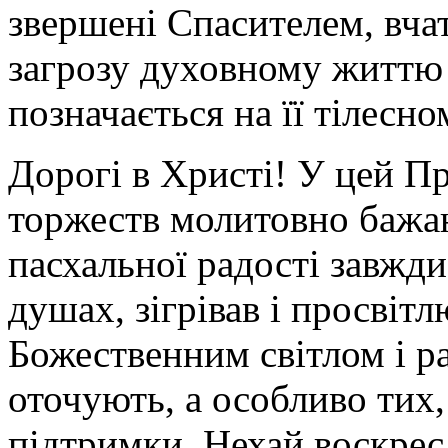
звершені Спасителем, вчат
загрозу духовному життю
позначається на її тілесн
Дорогі в Христі! У цей П
торжеств молитовно бажаю
пасхальної радості завжд
душах, зігрівав і просвіт
Божественним світлом і ра
оточують, а особливо тих,
підтримки. Нехай воскре