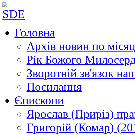
Головна
Архів новин
по місяц
Рік Божого Милосер
Зворотній зв'язок
нап
Посилання
Єпископи
Ярослав (Приріз)
пра
Григорій (Комар)
(20