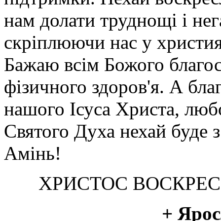
нам долати труднощі і не
скріплюючи нас у християн
Бажаю всім Божого благос
фізичного здоров'я. А бла
нашого Ісуса Христа, люб
Святого Духа нехай буде з 
Амінь!
ХРИСТОС ВОСКРЕС!
+ Ярос