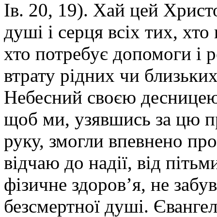
Ів. 20, 19). Хай цей Хрис
душі і серця всіх тих, хто 
хто потребує допомоги і 
втрату рідних чи близьки
Небесний своєю десницею
щоб ми, узявшись за цю 
руку, змогли впевнено про
відчаю до надії, від пітьм
фізичне здоров’я, не забу
безсмертної душі. Євангел