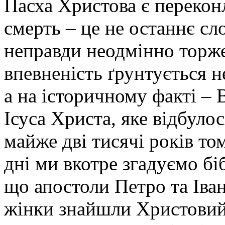
Пасха Христова є перекон
смерть – це не останнє сло
неправди неодмінно торже
впевненість ґрунтується н
а на історичному факті –
Ісуса Христа, яке відбулос
майже дві тисячі років то
дні ми вкотре згадуємо бі
що апостоли Петро та Іва
жінки знайшли Христовий