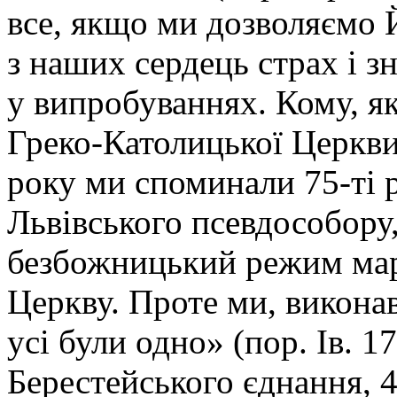
все, якщо ми дозволяємо Й
з наших сердець страх і зн
у випробуваннях. Кому, як
Греко-Католицької Церкви,
року ми споминали 75-ті 
Львівського псевдособору
безбожницький режим ма
Церкву. Проте ми, викон
усі були одно» (пор. Ів. 1
Берестейського єднання, 