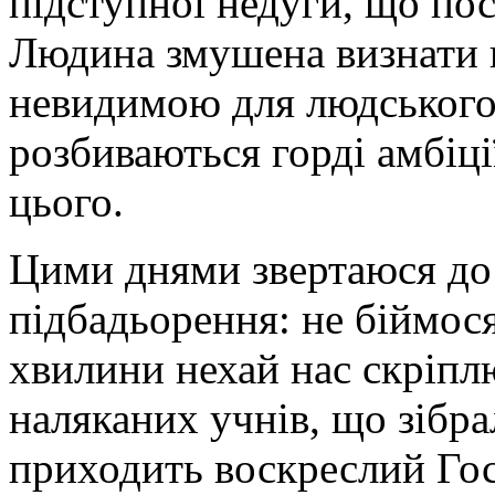
підступної недуги, що пост
Людина змушена визнати в
невидимою для людського 
розбиваються горді амбіці
цього.
Цими днями звертаюся до в
підбадьорення: не біймося
хвилини нехай нас скріплю
наляканих учнів, що зібр
приходить воскреслий Гос