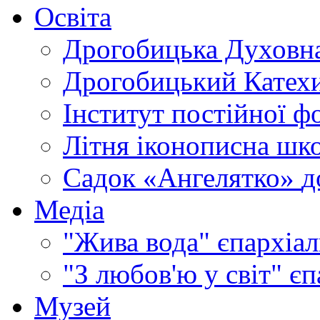
Освіта
Дрогобицька Духовна
Дрогобицький Катехи
Інститут постійної ф
Літня іконописна шк
Садок «Ангелятко»
д
Медіа
"Жива вода"
єпархіал
"З любов'ю у світ"
єп
Музей