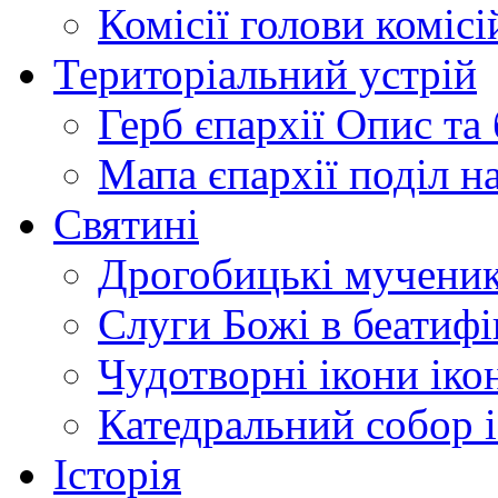
Комісії
голови комісі
Територіальний устрій
Герб єпархії
Опис та 
Мапа єпархії
поділ н
Святині
Дрогобицькі мучени
Слуги Божі
в беатиф
Чудотворні ікони
іко
Катедральний собор
Історія