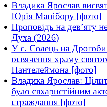
Владика Ярослав висвя
Юрія Мацібору [фото]
Проповідь на дев’яту н
Духа (2026)
У с. Солець на Дрогоби
освячення храму свято
Пантелеймона [фото]
Владика Ярослав: Ціли
було євхаристійним акт
страждання [фото]