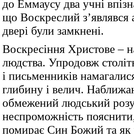
до Еммаусу два учні впізн
що Воскреслий з’являвся 
двері були замкнені.
Воскресіння Христове – на
людства. Упродовж століть
і письменників намагалися
глибину і велич. Наближаю
обмежений людський розу
неспроможність пояснити,
помирає Син Божий та як 