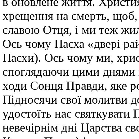
в оновлене життя. Христи
хрещення на смерть, щоб,
славою Отця, і ми теж жи
Ось чому Пасха «двері ра
Пасхи). Ось чому ми, хрис
споглядаючи цими днями 
ходи Сонця Правди, яке ро
Підносячи свої молитви д
удостоїть нас святкувати 
невечірнім дні Царства св