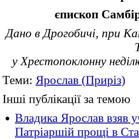
єпископ Самбі
Дано в Дрогобичі, при К
у Хрестопоклонну неділ
Теми:
Ярослав (Приріз)
Інші публікації за темою
Владика Ярослав взяв у
Патріаршій прощі в Ста