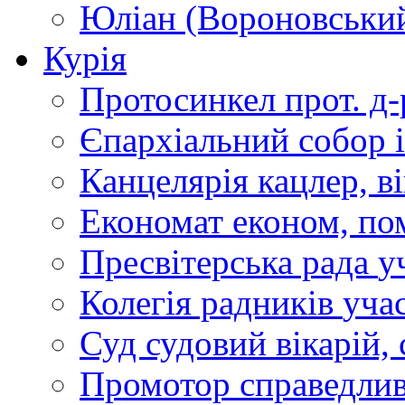
Юліан (Вороновськи
Курія
Протосинкел
прот. д
Єпархіальний собор
Канцелярія
кацлер, в
Економат
економ, по
Пресвітерська рада
у
Колегія радників
учас
Суд
судовий вікарій, с
Промотор справедлив