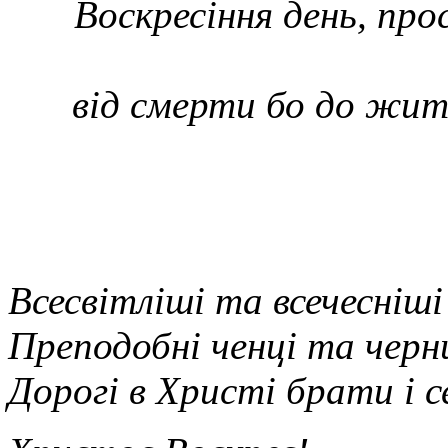
Воскресіння день, про
від смерти бо до житт
Всесвітліші та всечесніші
Преподобні ченці та черн
Дорогі в Христі брати і 