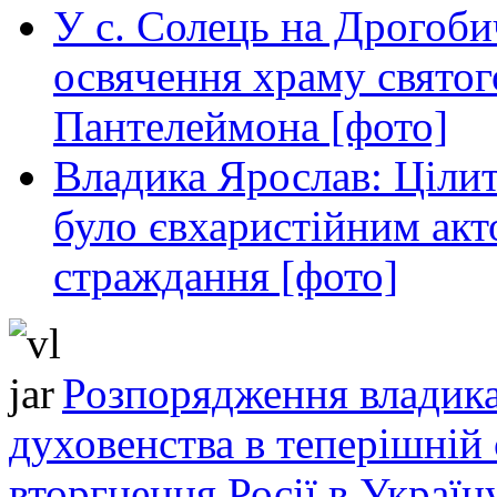
У с. Солець на Дрогоби
освячення храму свято
Пантелеймона [фото]
Владика Ярослав: Ціли
було євхаристійним акт
страждання [фото]
Розпорядження владика
духовенства в теперішній 
вторгнення Росії в Україн