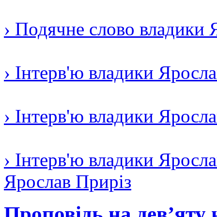
› Подячне слово владики 
› Інтерв'ю владики Яросл
› Інтерв'ю владики Яросл
› Інтерв'ю владики Яросла
Ярослав Приріз
Проповідь на дев’яту 