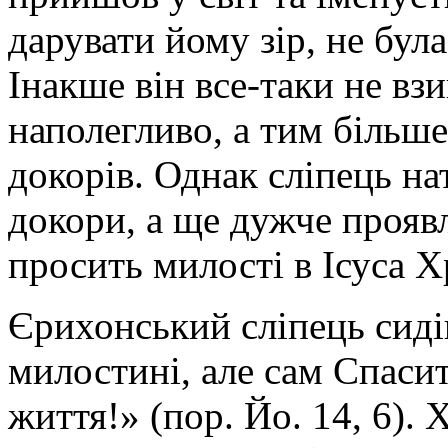
дарувати йому зір, не бу
Інакше він все-таки не взи
наполегливо, а тим більш
докорів. Однак сліпець на
докори, а ще дужче проявл
просить милості в Ісуса Х
Єрихонський сліпець сидів
милостині, але сам Спасит
життя!» (пор. Йо. 14, 6). 