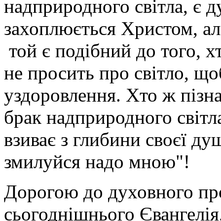
надприродного світла, є д
захоплюється Христом, але
той є подібний до того, хт
не просить про світло, що
уздоровлення. Хто ж пізна
брак надприродного світла
взиває з глибини своєї душ
змилуйся надо мною"!
Дорогою до духовного про
сьогоднішнього Євангелія,