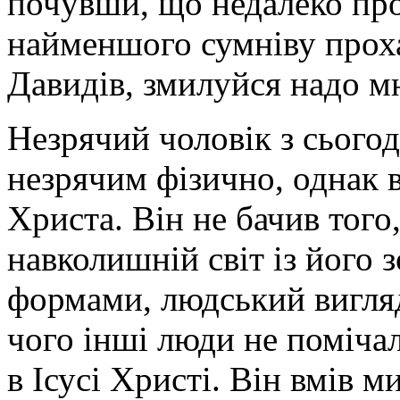
почувши, що недалеко пр
найменшого сумніву проха
Давидів, змилуйся надо м
Незрячий чоловік з сього
незрячим фізично, однак в
Христа. Він не бачив того
навколишній світ із його 
формами, людський вигляд
чого інші люди не помічал
в Ісусі Христі. Він вмів 