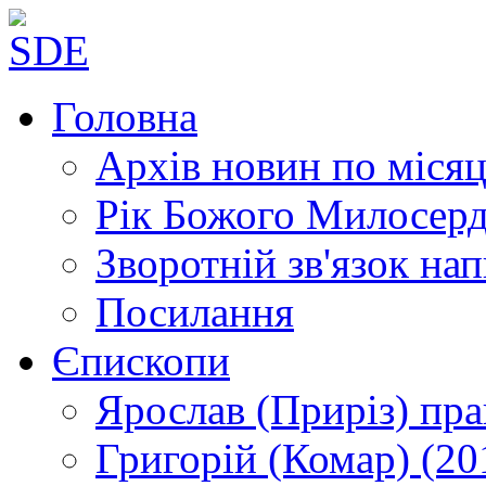
Головна
Архів новин
по місяц
Рік Божого Милосер
Зворотній зв'язок
нап
Посилання
Єпископи
Ярослав (Приріз)
пра
Григорій (Комар)
(20