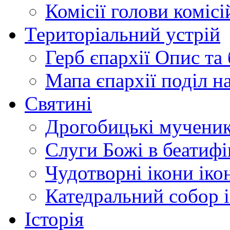
Комісії
голови комісі
Територіальний устрій
Герб єпархії
Опис та 
Мапа єпархії
поділ н
Святині
Дрогобицькі мучени
Слуги Божі
в беатиф
Чудотворні ікони
іко
Катедральний собор
Історія