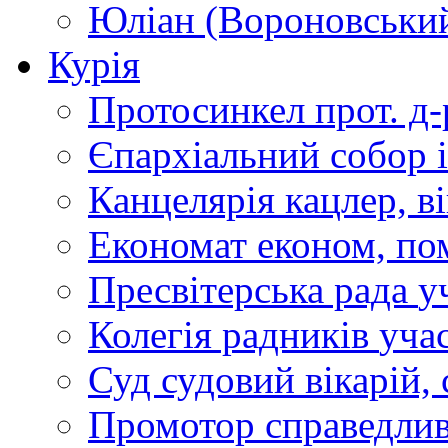
Юліан (Вороновськи
Курія
Протосинкел
прот. д
Єпархіальний собор
Канцелярія
кацлер, в
Економат
економ, по
Пресвітерська рада
у
Колегія радників
учас
Суд
судовий вікарій, с
Промотор справедлив