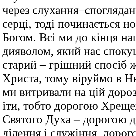
через слухання–споглядан
серці, тоді починається н
Богом. Всі ми до кінця н
дияволом, який нас спокуш
старий – грішний спосіб 
Христа, тому віруймо в Н
ми витривали на цій доро
іти, тобто дорогою Хрещен
Святого Духа – дорогою д
ділення і служіння, дорог