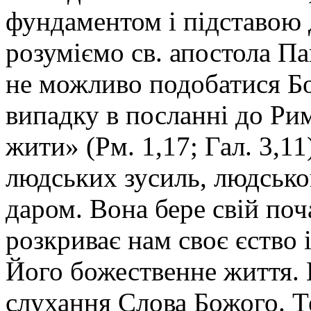
фундаментом і підставою д
розуміємо св. апостола Па
не можливо подобатися Бо
випадку в посланні до Ри
жити» (Рм. 1,17; Гал. 3,11
людських зусиль, людсько
даром. Вона бере свій поча
розкриває нам своє єство 
Його божественне життя. 
слухання Слова Божого. Т