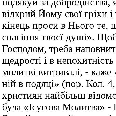
подякуй за добродійства, я
відкрий Йому свої гріхи і
кінець проси в Нього те, 
спасіння твоєї душі». Що
Господом, треба наповнити
щедрості і в непохитність
молитві витривалі, - каже 
ній в подяці» (пор. Кол. 4
християн найбільш відом
була «Ісусова Молитва» -