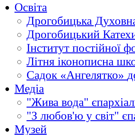
Освіта
Дрогобицька Духовна
Дрогобицький Катехи
Інститут постійної ф
Літня іконописна шк
Садок «Ангелятко»
д
Медіа
"Жива вода"
єпархіал
"З любов'ю у світ"
єп
Музей