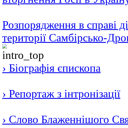
Розпорядження в справі ді
території Самбірсько-Дро
› Біографія єпископа
› Репортаж з інтронізації
› Слово Блаженнішого Свят