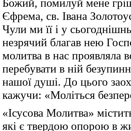
Божий, помилуй мене гріш
Єфрема, св. Івана Золотоус
Чули ми її і у сьогоднішн
незрячий благав нею Госп
молитва в нас проявляла 
перебувати в ній безупинн
нашої душі. До цього заох
кажучи: «Моліться безпере
«Ісусова Молитва» містить
які є твердою опорою в ж