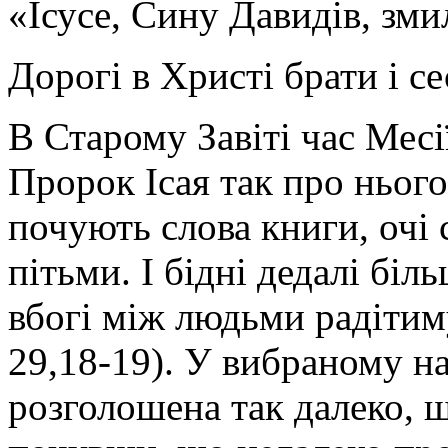
«Ісусе, Сину Давидів, зми
Дорогі в Христі брати і се
В Старому Завіті час Месі
Пророк Ісая так про нього
почують слова книги, очі 
пітьми. І бідні дедалі біл
вбогі між людьми радітиму
29,18-19). У вибраному на
розголошена так далеко, 