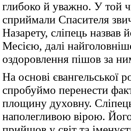
глибоко й уважно. У той ча
сприймали Спасителя зви
Назарету, сліпець назвав 
Месією, далі найголовніше
оздоровлення пішов за ни
На основі євангельської р
спробуймо перенести факт
площину духовну. Сліпец
наполегливою вірою. Його
прийшов у світ та іменує