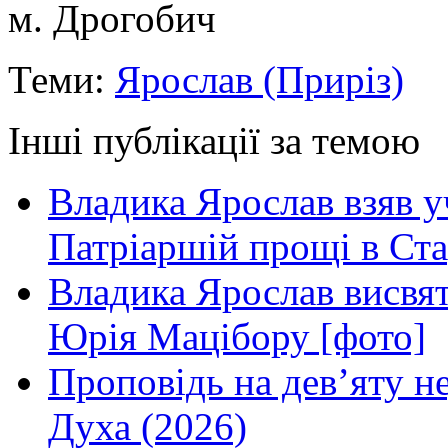
м. Дрогобич
Теми:
Ярослав (Приріз)
Інші публікації за темою
Владика Ярослав взяв у
Патріаршій прощі в Ста
Владика Ярослав висвя
Юрія Мацібору [фото]
Проповідь на дев’яту н
Духа (2026)