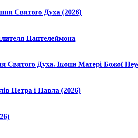
ання Святого Духа (2026)
цілителя Пантелеймона
ня Святого Духа. Ікони Матері Божої Неу
лів Петра і Павла (2026)
26)