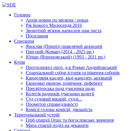
Головна
Архів новин
по місяцях / роках
Рік Божого Милосердя
2016
Зворотній зв'язок
написати нам листа
Посилання
Єпископи
Ярослав (Приріз)
правлячий архиєрей
Григорій (Комар)
(2014 - 2025 рр.)
Юліан (Вороновський)
(1993 - 2011 рр.)
Курія
Протосинкел
прот. д-р Роман Андрійовський
Єпархіальний собор
історія та рішення соборів
Канцелярія
кацлер, віце-канцлер, архіварій
Економат
економ, помічник, референт
Пресвітерська рада
учасники ради
Колегія радників
учасники колегії
Суд
судовий вікарій, судді...
Промотор справедливості
Комісії
голови комісій, діяльність
Територіальний устрій
Герб єпархії
Опис та богословське значення
Мапа єпархії
поділ на деканати
Святині