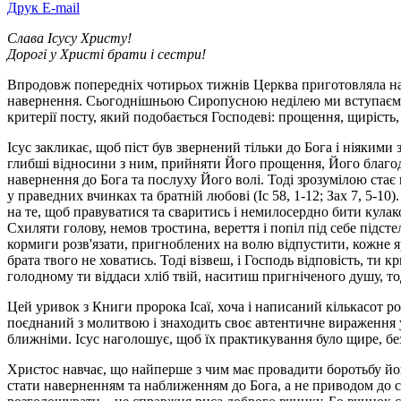
Друк
E-mail
Слава Ісусу Христу!
Дорогі у Христі брати і сестри!
Впродовж попередніх чотирьох тижнів Церква приготовляла нас
навернення. Сьогоднішньою Сиропусною неділею ми вступаємо 
критерії посту, який подобається Господеві: прощення, щирість,
Ісус закликає, щоб піст був звернений тільки до Бога і ніяки
глибші відносини з ним, прийняти Його прощення, Його благодат
навернення до Бога та послуху Його волі. Тоді зрозумілою стає 
у праведних вчинках та братній любові (Іс 58, 1-12; Зах 7, 5-10
на те, щоб правуватися та сваритись і немилосердно бити кулако
Схиляти голову, немов тростина, вереття і попіл під себе підс
кормиги розв'язати, пригноблених на волю відпустити, кожне яр
брата твого не ховатись. Тоді візвеш, і Господь відповість, ти
голодному ти віддаси хліб твій, наситиш пригніченого душу, тоді 
Цей уривок з Книги пророка Ісаї, хоча і написаний кількасот р
поєднаний з молитвою і знаходить своє автентичне вираження у 
ближніми. Ісус наголошує, щоб їх практикування було щире, без
Христос навчає, що найперше з чим має провадити боротьбу йог
стати наверненням та наближенням до Бога, а не приводом до сл