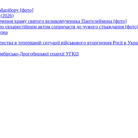
Мацібору [фото]
 (2026)
вячення храму святого великомученика Пантелеймона [фото]
ло євхаристійним актом сопричастя до чужого страждання [фото
мона
ства в теперішній ситуації військового вторгнення Росії в Укра
Самбірсько-Дрогобицької єпархії УГКЦ