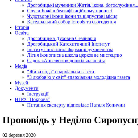
Дрогобицькі мученики
Житія, ікона, богослужіння..
Слуги Божі
в беатифікаційному процесі
Чудотворні ікони
ікони та відпустові місця
Катедральний собор
історія та сьогодення
Історія
Освіта
Дрогобицька Духовна Семінарія
Дрогобицький Катехитичний Інститут
Інститут постійної формації духовенства
Літня іконописна школа
церковне мистецтво
Садок «Ангелятко»
дошкільна освіта
Медіа
"Жива вода"
єпархіальна газета
"З любов'ю у світ"
єпархіальна молодіжна газета
Музей
Документи
Інструкції
НПФ "Покрова"
Питання експерту
відповідає Наталя Копичин
Проповідь у Неділю Сиропусн
02 березня 2020