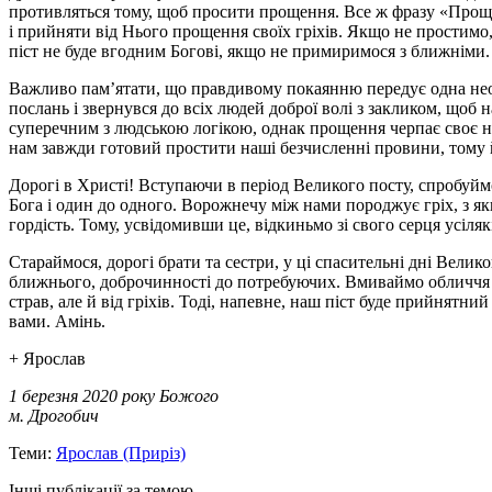
противляться тому, щоб просити прощення. Все ж фразу «Проща
і прийняти від Нього прощення своїх гріхів. Якщо не простимо,
піст не буде вгодним Богові, якщо не примиримося з ближніми.
Важливо пам’ятати, що правдивому покаянню передує одна необх
послань і звернувся до всіх людей доброї волі з закликом, щоб
суперечним з людською логікою, однак прощення черпає своє на
нам завжди готовий простити наші безчисленні провини, тому 
Дорогі в Христі! Вступаючи в період Великого посту, спробуй
Бога і один до одного. Ворожнечу між нами породжує гріх, з я
гордість. Тому, усвідомивши це, відкиньмо зі свого серця усіля
Стараймося, дорогі брати та сестри, у ці спасительні дні Вели
ближнього, доброчинності до потребуючих. Вмиваймо обличчя на
страв, але й від гріхів. Тоді, напевне, наш піст буде прийнятни
вами. Амінь.
+ Ярослав
1 березня 2020 року Божого
м. Дрогобич
Теми:
Ярослав (Приріз)
Інші публікації за темою