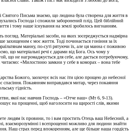
власної слави. Також і піст має виходити з любові до Бога,
Зі Святого Письма знаємо, що людина була створена для життя в
слухались Господа і спожили заборонений плід. Цей біблійний
иття і тому наше існування на землі зробилось вигнанням.
ть погляд. Матеріальні засоби, на яких зосереджується надмірна
ше захищеним є моє життя. Тоді починається гоніння за їх
зраїльтянам манну, по-суті рятуючи їх, але ця манна є поживою
ємо, що матеріальні речі є дарами від Бога. Ось чому у
 той, що не нагромаджується для себе, але дається потребуючому,
ха читаємо: «Милостиню замкни у себе в коморах – вона тебе
арства Божого, заохочує всіх нас іти цією прощею до небесної
є спасіння. Покаянням виправдався митар, через покаяння
ьську гідність.
ви, якої нас навчив Господь – «Отче наш» (Мт 6, 9-13).
лошує на прощенні, щоб наголосити на щирості слів, якими
те людям їх провини, то і вам простить Отець ваш Небесний, а
нні, взаєморозумінні і всепрощенні можливо для людини знайти
ня. Наш страх перед впокоренням, але ще більше наша гордість