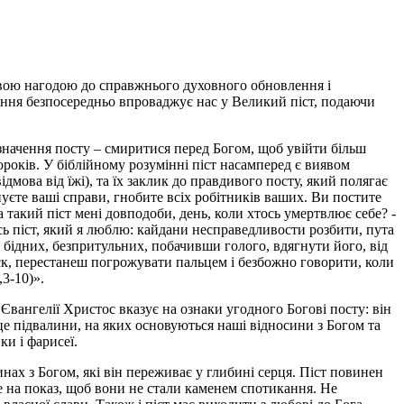
овою нагодою до справжнього духовного обновлення і
ння безпосередньо впроваджує нас у Великий піст, подаючи
 значення посту – смиритися перед Богом, щоб увійти більш
років. У біблійному розумінні піст насамперед є виявом
дмова від їжі), та їх заклик до правдивого посту, який полягає
онуєте ваші справи, гнобите всіх робітників ваших. Ви постите
а такий піст мені довподоби, день, коли хтось умертвлює себе? -
Ось піст, який я люблю: кайдани несправедливости розбити, пута
 бідних, безпритульних, побачивши голого, вдягнути його, від
утиск, перестанеш погрожувати пальцем і безбожно говорити, коли
,3-10)».
Євангелії Христос вказує на ознаки угодного Богові посту: він
це підвалини, на яких основуються наші відносини з Богом та
ки і фарисеї.
ах з Богом, які він переживає у глибині серця. Піст повинен
е на показ, щоб вони не стали каменем спотикання. Не