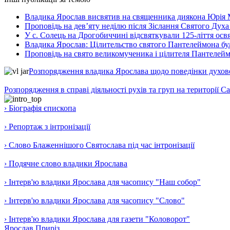
Владика Ярослав висвятив на священника диякона Юрія 
Проповідь на дев’яту неділю після Зіслання Святого Духа
У с. Солець на Дрогобиччині відсвяткували 125-ліття ос
Владика Ярослав: Цілительство святого Пантелеймона бу
Проповідь на свято великомученика і цілителя Пантелей
Розпорядження владика Ярослава щодо поведінки духовен
Розпорядження в справі діяльності рухів та груп на території 
› Біографія єпископа
› Репортаж з інтронізації
› Слово Блаженнішого Святослава під час інтронізації
› Подячне слово владики Ярослава
› Інтерв'ю владики Ярослава для часопису "Наш собор"
› Інтерв'ю владики Ярослава для часопису "Слово"
› Інтерв'ю владики Ярослава для газети "Коловорот"
Ярослав Приріз