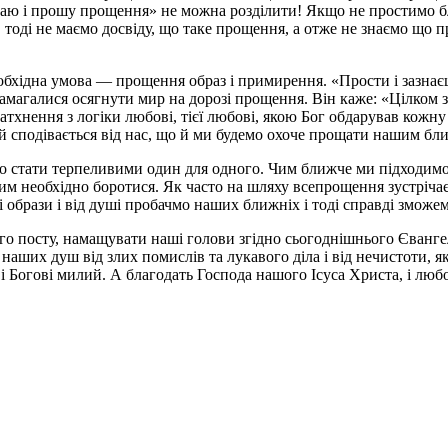
ю і прошу прощення» не можна розділити! Якщо не простимо ближ
 тоді не маємо досвіду, що таке прощення, а отже не знаємо що 
ідна умова — прощення образ і примирення. «Прости і зазнаєш м
 намагалися осягнути мир на дорозі прощення. Він каже: «Цілком 
тхнення з логіки любові, тієї любові, якою Бог обдарував кожну
й сподівається від нас, що й ми будемо охоче прощати нашим бл
мо стати терпеливими один для одного. Чим ближче ми підходим
ким необхідно боротися. Як часто на шляху всепрощення зустріча
кі образи і від душі пробачмо наших ближніх і тоді справді змож
кого посту, намащувати наші голови згідно сьогоднішнього Єванг
ших душ від злих помислів та лукавого діла і від нечистоти, як
й і Богові милий. А благодать Господа нашого Ісуса Христа, і люб