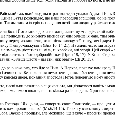
авді добрий лише тоді, коли виходить з любові до Бога, а не до 
 Райський сад, який людина втратила через упадок Адама і Єви. 
. Книга Буття розповідає, що наші прародичі згрішили, бо не по
или. Таким чином їх гріх непощення позбавив людину райського ж
 на Бозі і Його заповідях, а на матеріальному «плоді», який ваби
 Це приводить до хибного висновку: чим більше їх маю, тим біль
ну перед захланністю, коли після виходу з Єгипту, хоч і дарує і
енсу її нагромаджувати (Вих 16, 14-21). На жаль, часто ми забува
не зможуть дістатися ні міль, ні хробаки, ані злодії. Цей скарб –
му відплатить за його добродійства» (Прип 19, 17). У Книзі Сира
авчав: «Більше щастя – давати, ніж брати» (Ді 20, 35).
і до раю кожному, хто йде за Ним. А Церква, показує нам красу Ц
я і очищення. Без покаяння немає очищення, а без очищення нема
 райські двері, покаяння апостола Петра повернуло йому апостол
 наскільки важливою є ця чеснота, ми дізнаємося навіть з молит
, - молимося щодня, навіть кілька разів на день. Христос наго
го Господа. "Якщо ви, — говорить святе Євангеліє, — прощатиме
тить вам провин ваших" (Мт.6,14-15). Тільки у взаємному смире
ога. Важко є прощати, але можливо, ще важче – просити прощен