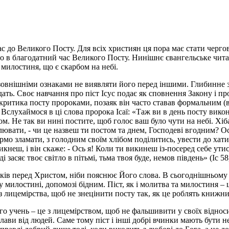
 до Великого Посту. Для всіх християн ця пора має стати черг
в благодатний час Великого Посту. Нинішнє євангельське чита
 милостиня, що є скарбом на небі.
ми зовнішніми ознаками не виявляти його перед іншими. Глибинне
ь. Своє навчання про піст Ісус подає як сповнення Закону і про
критика посту пророками, позаяк він часто ставав формальним (ві
). Вслухаймося в ці слова пророка Ісаї: «Таж ви в день посту вик
м. Не так ви нині постите, щоб голос ваш було чути на небі. Хіб
телювати, - чи це назвеш ти постом та днем, Господеві вгодним? 
мо зламати, з голодним своїм хлібом поділитись, увести до хати
 крикнеш, і він скаже: - Ось я! Коли ти викинеш із-посеред себе 
засяє твоє світло в пітьмі, тьма твоя буде, немов південь» (Іс 58
оків перед Христом, ніби пояснює Його слова. В сьогоднішньому 
милостині, допомозі бідним. Піст, як і молитва та милостиня – 
 лицемірства, щоб не знецінити посту так, як це роблять книжни
о учень – це з лицемірством, щоб не фальшивити у своїх відносин
ави від людей. Саме тому піст і інші добрі вчинки мають бути н