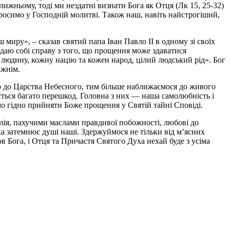
ньому, тоді ми нездатні визнати Бога як Отця (Лк 15, 25-32)
просимо у Господній молитві. Також наш, навіть найстрогіший,
иру», – сказав святий папа Іван Павло ІІ в одному зі своїх
здаю собі справу з того, що прощення може здаватися
 людину, кожну націю та кожен народ, цілий людський рід». Бог
ижнім.
о до Царства Небесного, тим більше наближаємося до живого
ється багато перешкод. Головна з них — наша самолюбність і
емо гідно прийняти Боже прощення у Святій тайні Сповіді.
елія, пахучими маслами правдивої побожності, любові до
а затемнює душі наші. Здержуймося не тільки від м’ясних
ов Бога, і Отця та Причастя Святого Духа нехай буде з усіма