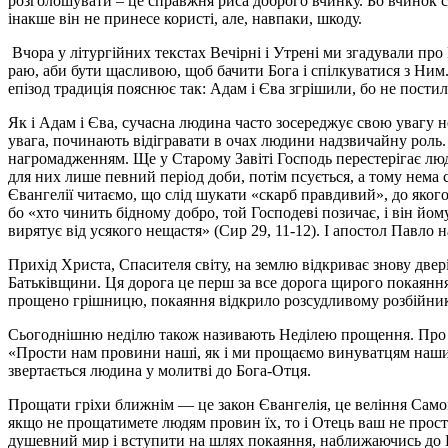
розголошувати – це справжня риса доброго вчинку. Бо вчинок спр
інакше він не принесе користі, але, навпаки, шкоду.
Вчора у літургійних текстах Вечірні і Утрені ми згадували про
раю, аби бути щасливою, щоб бачити Бога і спілкуватися з Ним
епізод традиція пояснює так: Адам і Єва згрішили, бо не пост
Як і Адам і Єва, сучасна людина часто зосереджує свою увагу не
увага, починають відігравати в очах людини надзвичайну роль.
нагромадженням. Ще у Старому Завіті Господь перестерігає люди
для них лише певний період доби, потім псується, а тому нема с
Євангелії читаємо, що слід шукати «скарб правдивий», до якого 
бо «хто чинить бідному добро, той Господеві позичає, і він йо
вирятує від усякого нещастя» (Сир 29, 11-12). І апостол Павло н
Прихід Христа, Спасителя світу, на землю відкриває знову двер
Батьківщини. Ця дорога це перш за все дорога щирого покаянн
прощено грішницю, покаяння відкрило розсудливому розбійнику
Сьогоднішню неділю також називають Неділею прощення. Про те,
«Прости нам провини наші, як і ми прощаємо винуватцям нашим»
звертається людина у молитві до Бога-Отця.
Прощати гріхи ближнім — це закон Євангелія, це веління Само
якщо не прощатимете людям провин їх, то і Отець ваш не прос
душевний мир і вступити на шлях покаяння, наближаючись до Б