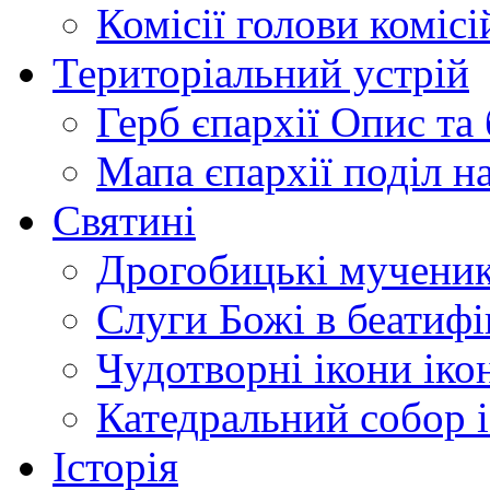
Комісії
голови комісі
Територіальний устрій
Герб єпархії
Опис та 
Мапа єпархії
поділ н
Святині
Дрогобицькі мучени
Слуги Божі
в беатиф
Чудотворні ікони
іко
Катедральний собор
Історія