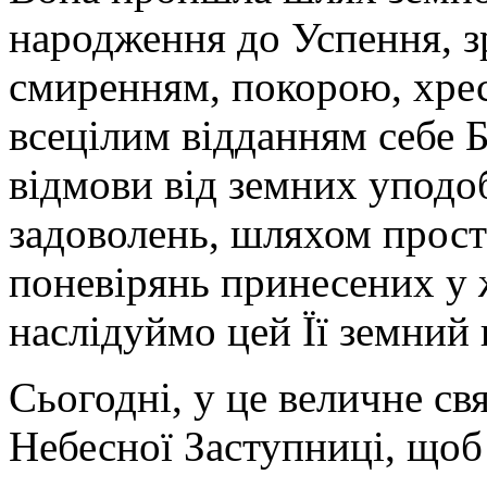
народження до Успення, з
смиренням, покорою, хре
всецілим відданням себе 
відмови від земних уподоб
задоволень, шляхом прост
поневірянь принесених у ж
наслідуймо цей Її земний
Сьогодні, у це величне св
Небесної Заступниці, щоб