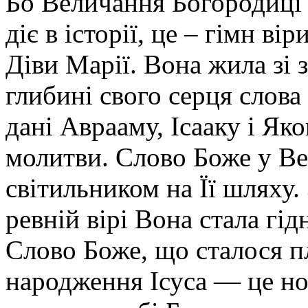
Бо Величання Богородиці –
діє в історії, це – гімн ві
Діви Марії. Вона жила зі 
глибині свого серця слова
дані Аврааму, Ісааку і Яко
молитви. Слово Боже у Ве
світильником на Її шляху. 
ревній вірі Вона стала гі
Слово Боже, що сталося п
народження Ісуса — це но