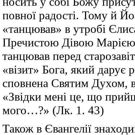
носить у собі Божу присут
повної радості. Тому й Йо
«танцював» в утробі Єлиса
Пречистою Дівою Марією:
танцював перед старозаві
«візит» Бога, який дарує р
сповнена Святим Духом, 
«Звідки мені це, що прий
мого…?» (Лк. 1. 43)
Також в Євангелії знаход