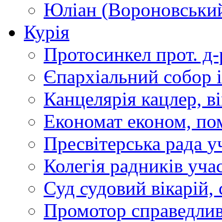
Юліан (Вороновськи
Курія
Протосинкел
прот. д
Єпархіальний собор
Канцелярія
кацлер, в
Економат
економ, по
Пресвітерська рада
у
Колегія радників
учас
Суд
судовий вікарій, с
Промотор справедлив