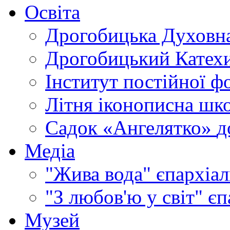
Освіта
Дрогобицька Духовна
Дрогобицький Катехи
Інститут постійної ф
Літня іконописна шк
Садок «Ангелятко»
д
Медіа
"Жива вода"
єпархіал
"З любов'ю у світ"
єп
Музей