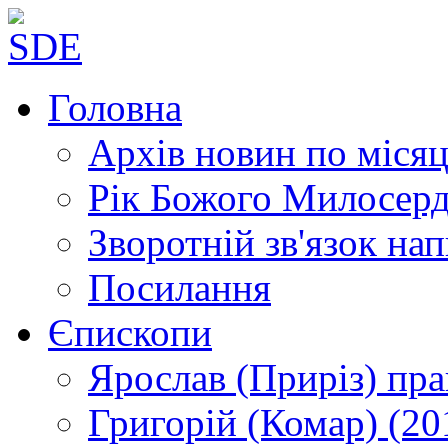
Головна
Архів новин
по місяц
Рік Божого Милосер
Зворотній зв'язок
нап
Посилання
Єпископи
Ярослав (Приріз)
пра
Григорій (Комар)
(20