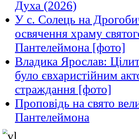
Духа (2026)
У с. Солець на Дрогоби
освячення храму свято
Пантелеймона [фото]
Владика Ярослав: Ціли
було євхаристійним акт
страждання [фото]
Проповідь на свято вел
Пантелеймона