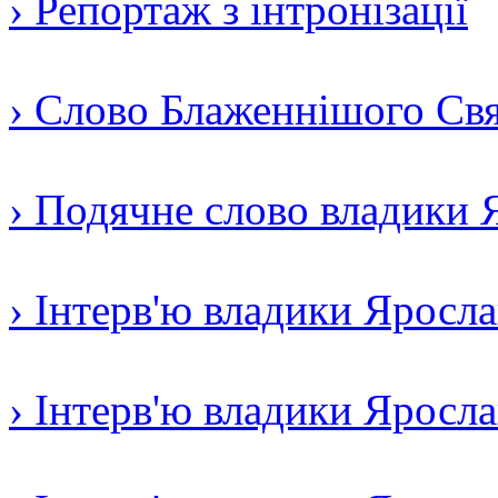
› Репортаж з інтронізації
› Слово Блаженнішого Свят
› Подячне слово владики 
› Інтерв'ю владики Яросл
› Інтерв'ю владики Яросл