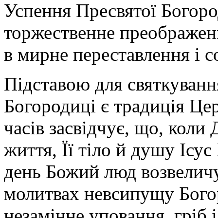
Успення Пресвятої Богоро
торжественне преображенн
в мирне переставлення і с
Підставою для святкуванн
Богородиці є традиція Цер
часів засвідчує, що, коли 
життя, Її тіло й душу Ісус
день Божий люд возвеличу
молитвах невсипущу Бого
незамінне уповання, гріб 