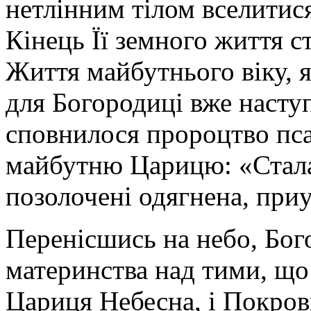
нетлінним тілом вселитися
Кінець Її земного життя с
Життя майбутнього віку, я
для Богородиці вже насту
сповнилося пророцтво пс
майбутню Царицю: «Стала 
позолочені одягнена, приу
Перенісшись на небо, Бог
материнства над тими, що 
Цариця Небесна, і Покров