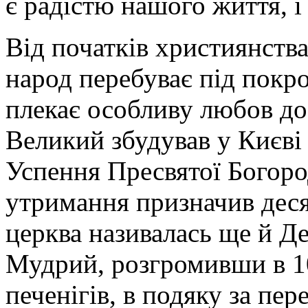
є радістю нашого життя, і
Від початків християнств
народ перебуває під покр
плекає особливу любов до
Великий збудував у Києві
Успення Пресвятої Богород
утримання призначив деся
церква називалась ще й Д
Мудрий, розгромивши в 1
печенігів, в подяку за пе