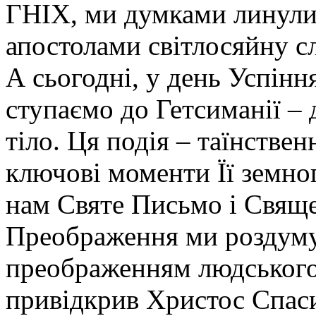
ГНІХ, ми думками линули 
апостолами світлосяйну с
А сьогодні, у день Успінн
ступаємо до Гетсиманії – д
тіло. Ця подія – таїнствен
ключові моменти Її земно
нам Святе Письмо і Свяще
Преображення ми роздуму
преображенням людського 
привідкрив Христос Спаси