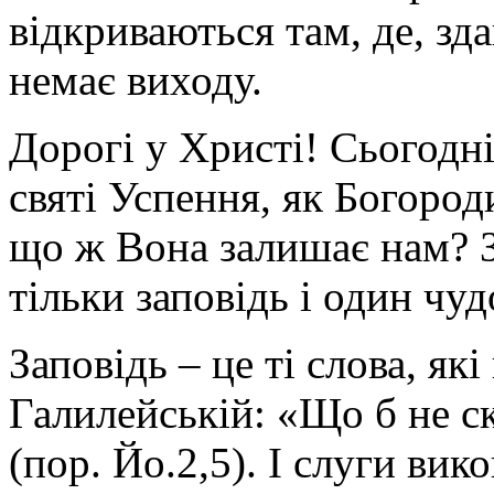
відкриваються там, де, зд
немає виходу.
Дорогі у Христі! Сьогодн
святі Успення, як Богород
що ж Вона залишає нам? 
тільки заповідь і один чу
Заповідь – це ті слова, які
Галилейській: «Що б не ск
(пор. Йо.2,5). І слуги вик