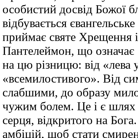
особистий досвід Божої б
відбувається євангельськ
приймає святе Хрещення і
Пантелеймон, що означає
на цю різницю: від «лева 
«всемилостивого». Від си
слабшими, до образу мило
чужим болем. Це і є шлях 
серця, відкритого на Бога
амбіцій, щоб стати смире