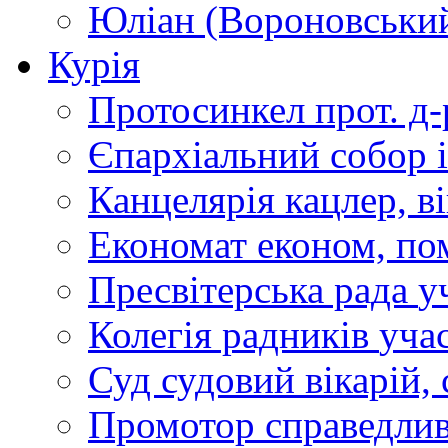
Юліан (Вороновськи
Курія
Протосинкел
прот. д
Єпархіальний собор
Канцелярія
кацлер, в
Економат
економ, по
Пресвітерська рада
у
Колегія радників
учас
Суд
судовий вікарій, с
Промотор справедлив