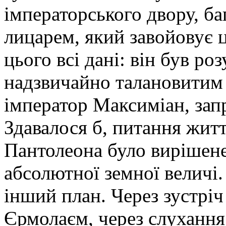
імператорського двору, б
лицарем, який завойовує ц
цього всі дані: він був р
надзвичайно талановитим 
імператор Максиміан, зап
Здавалося б, питання житт
Пантолеона було вирішене.
абсолютної земної величі.
інший план. Через зустріч
Єрмолаєм, через слухання