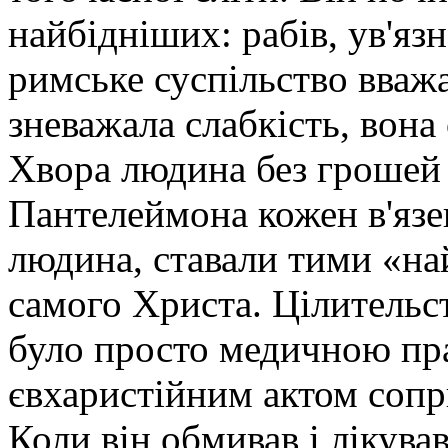
найбідніших: рабів, ув'язн
римське суспільство вважа
зневажала слабкість, вона
Хвора людина без грошей 
Пантелеймона кожен в'язен
людина, ставали тими «на
самого Христа. Цілительс
було просто медичною пр
євхаристійним актом сопр
Коли він обмивав і лікував