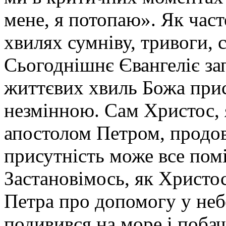
мене, я потопаю». Як част
хвилях сумніву, тривоги, 
Сьогоднішнє Євангеліє запе
життєвих хвиль Божа прис
незмінною. Сам Христос,
апостолом Петром, продов
присутність може все пом
Застановімось, як Христос
Петра про допомогу у неб
подивився на море і побачи