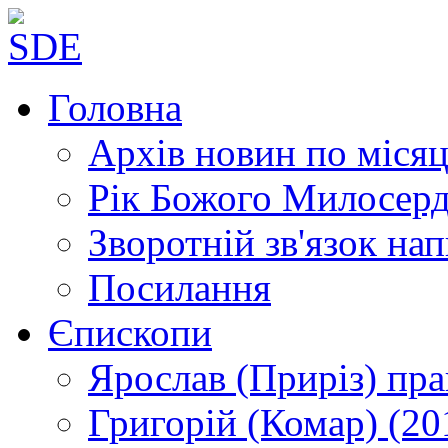
Головна
Архів новин
по місяц
Рік Божого Милосер
Зворотній зв'язок
нап
Посилання
Єпископи
Ярослав (Приріз)
пра
Григорій (Комар)
(20