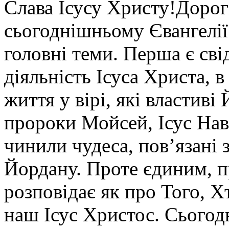
Слава Ісусу Христу!Дорогі
сьогоднішньому Євангелії
головні теми. Перша є св
діяльність Ісуса Христа, 
життя у вірі, які властиві
пророки Мойсей, Ісус Нав
чинили чудеса, пов’язані
Йордану. Проте єдиним, 
розповідає як про Того, Х
наш Ісус Христос. Cьогод