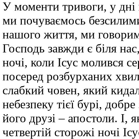
У моменти тривоги, у дні
ми почуваємось безсилим
нашого життя, ми говорим
Господь завжди є біля нас
ночі, коли Ісус молився с
посеред розбурханих хвил
слабкий човен, який кида
небезпеку тієї бурі, добре 
його друзі – апостоли. І, 
четвертій сторожі ночі І