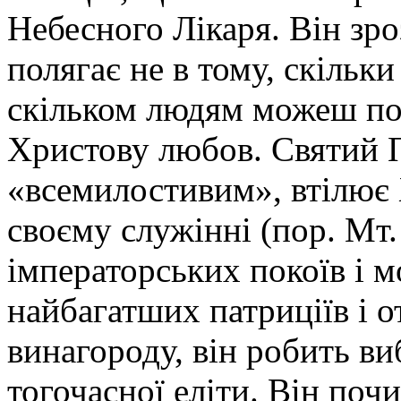
Небесного Лікаря. Він зр
полягає не в тому, скільки
скільком людям можеш по
Христову любов. Святий 
«всемилостивим», втілює 
своєму служінні (пор. Мт.
імператорських покоїв і м
найбагатших патриціїв і о
винагороду, він робить ви
тогочасної еліти. Він поч