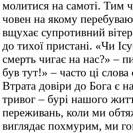
молитися на самоті. Тим ч
човен на якому перебуваю
вщухає супротивний вітер
до тихої пристані. «Чи Іс
смерть чигає на нас?» – пи
був тут!» – часто ці слова
Втрата довіри до Бога є н
тривог – бурі нашого житт
переживань, коли ми обтяж
виглядає похмурим, ми го