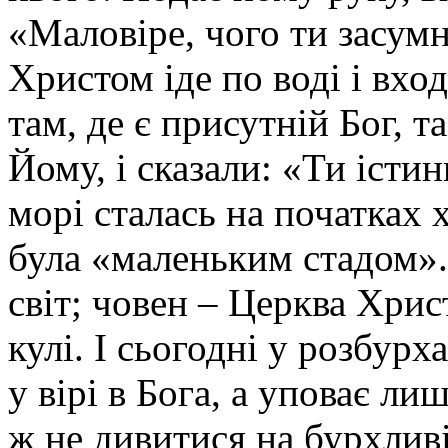
«Маловіре, чого ти засумн
Христом іде по воді і вход
там, де є присутній Бог, т
Йому, і сказали: «Ти істи
морі сталась на початках 
була «маленьким стадом».
світ; човен – Церква Хрис
кулі. І сьогодні у розбурх
у вірі в Бога, а уповає ли
ж не дивитися на бурхливі 