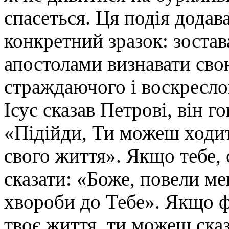
спасеться. Ця подія додав
конкретний зразок: зостава
апостолами визнавати сво
страждаючого і воскреслог
Ісус сказав Петрові, він г
«Підійди, Ти можеш ходи
свого життя». Якщо тебе,
сказати: «Боже, повели ме
хвороби до Тебе». Якщо ф
твоє життя, ти можеш сказ