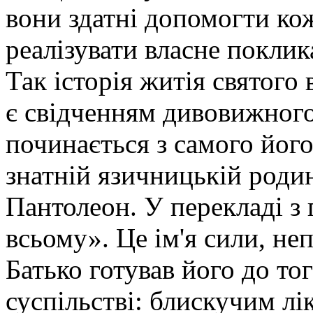
вони здатні допомогти к
реалізувати власне поклик
Так історія житія святог
є свідченням дивовижного
починається з самого його
знатній язичницькій родин
Пантолеон. У перекладі з 
всьому». Це ім'я сили, не
Батько готував його до то
суспільстві: блискучим л