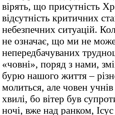
вірять, що присутність Х
відсутність критичних ста
небезпечних ситуацій. Кол
не означає, що ми не може
непередбачуваних труднощ
«човні», поряд з нами, зм
бурю нашого життя – різно
молиться, але човен учнів
хвилі, бо вітер був супро
ночі, вже над ранком, Ісус