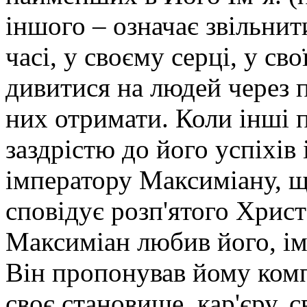
іншого – означає звільнит
часі, у своєму серці, у св
дивитися на людей через 
них отримати. Коли інші п
заздрістю до його успіхів
імператору Максиміану, що
сповідує розп'ятого Христ
Максиміан любив його, імп
Він пропонував йому комп
своє становище, кар'єру, с