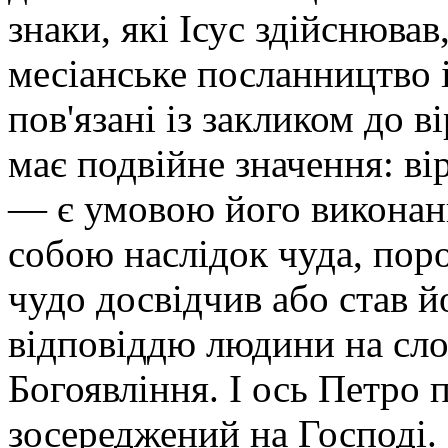
знаки, які Ісус здійснюва
месіанське посланництво і
пов'язані із закликом до 
має подвійне значення: ві
— є умовою його виконанн
собою наслідок чуда, поро
чудо досвідчив або став й
відповіддю людини на сло
Богоявління. І ось Петро п
зосереджений на Господі.