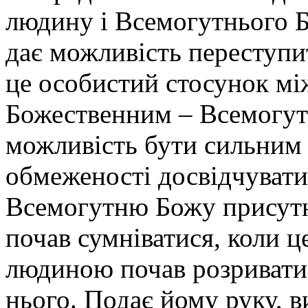
людину і Всемогутнього Б
дає можливість переступит
це особистий стосунок м
Божественним – Всемогут
можливість бути сильним 
обмеженості досвідчувати 
Всемогутню Божу присутні
почав сумніватися, коли ц
людиною почав розриватися
нього. Подає йому руку, ви