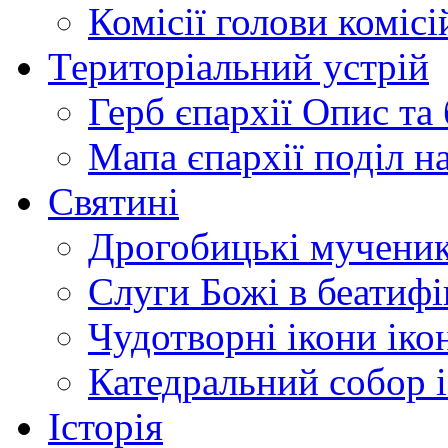
Комісії
голови комісі
Територіальний устрій
Герб єпархії
Опис та 
Мапа єпархії
поділ н
Святині
Дрогобицькі мучени
Слуги Божі
в беатиф
Чудотворні ікони
іко
Катедральний собор
Історія