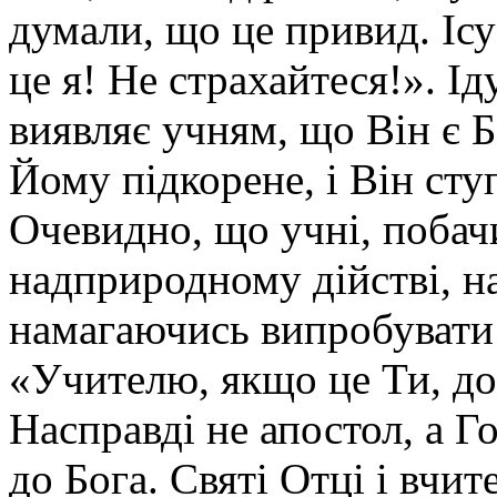
думали, що це привид. Ісу
це я! Не страхайтеся!». Ід
виявляє учням, що Він є 
Йому підкорене, і Він сту
Очевидно, що учні, побач
надприродному дійстві, на
намагаючись випробувати 
«Учителю, якщо це Ти, до
Насправді не апостол, а Г
до Бога. Святі Отці і вчит