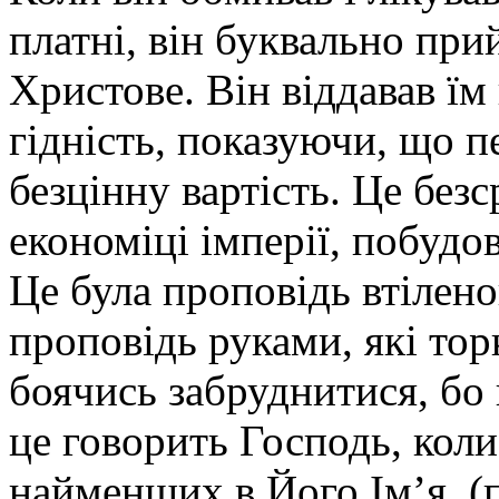
платні, він буквально при
Христове. Він віддавав їм 
гідність, показуючи, що 
безцінну вартість. Це без
економіці імперії, побудов
Це була проповідь втіленог
проповідь руками, які то
боячись забруднитися, бо
це говорить Господь, кол
найменших в Його Ім’я. (