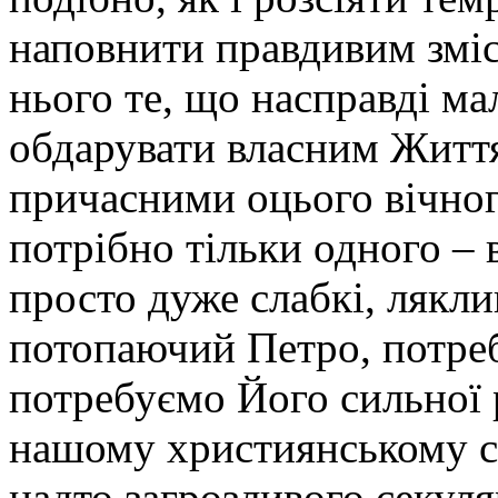
наповнити правдивим зміс
нього те, що насправді ма
обдарувати власним Життя
причасними оцього вічног
потрібно тільки одного – 
просто дуже слабкі, ляклив
потопаючий Петро, потре
потребуємо Його сильної р
нашому християнському св
надто загрозливого секуля