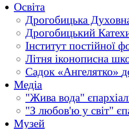
Освіта
Дрогобицька Духовна
Дрогобицький Катехи
Інститут постійної ф
Літня іконописна шк
Садок «Ангелятко»
д
Медіа
"Жива вода"
єпархіал
"З любов'ю у світ"
єп
Музей