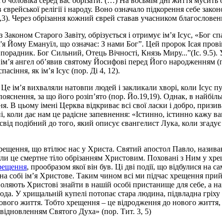
о чоловіка серед вас обрізати. (…) На восьмім дні життя мусить б
єврейської релігії і народу. Воно означало підкорення себе зако
5,3). Через обрізання кожний єврей ставав учасником благословен
Законом Старого Завіту, обрізується і отримує ім’я Ісус, «Бог сп
ім'я Йому Емануїл, що означає: З нами Бог”. Цей пророк Ісая про
порадник. Бог Сильний, Отець Вічності, Князь Миру...”(Іс. 9.5). 
 це ім’я ангел об’явив святому Йосифові перед Його народженням 
сіння, як ім’я Ісус (пор. Ді 4, 12).
і. Це ім’я вихваляли натовпи людей і закликали хворі, коли Ісус 
ояснення, за що його розіп’ято (пор. Йо.19,19). Однак, в найбіль
ння. В цьому імені Церква відкриває всі свої ласки і добро, приз
і, коли дає нам це радісне запевнення: «Істинно, істинно кажу ва
свід подібний до того, який описує євангелист Лука, коли згадує 
хре­щення, що втілює нас у Христа. Святий апостол Павло, нази
ули це смертне тіло обрізанням Христовим. Поховані з Ним у хрещ
рещення
, прообразом якої він був. Ці дві події, що відбулися н
на собі ім’я Христове. Таким чином всі ми підчас хрещення прий
озволяють Христові знайти в нашій особі пристанище для себе, а 
да. У хрищальній купелі потопає стара людина, підвладна гріху 
нового життя. Тобто хрещення – це відродження до нового життя, 
відновленням Святого Духа» (пор. Тит. 3, 5)