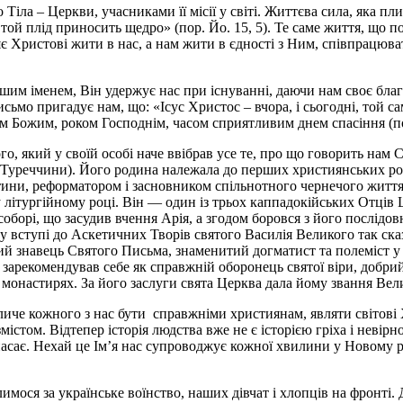
ла – Церкви, учасниками її місії у світі. Життєва сила, яка пл
– той плід приносить щедро» (пор. Йо. 15, 5). Те саме життя, що
ляє Христові жити в нас, а нам жити в єдності з Ним, співпрацюв
ашим іменем, Він удержує нас при існуванні, даючи нам своє благо
сьмо пригадує нам, що: «Ісус Христос – вчора, і сьогодні, той с
ом Божим, роком Господнім, часом сприятливим днем спасіння (пор
о, який у своїй особі наче ввібрав усе те, про що говорить нам
 Туреччини). Його родина належала до перших християнських родин
ини, реформатором і засновником спільнотного чернечого життя.
в у літургійному році. Він — один із трьох каппадокійських От
борі, що засудив вчення Арія, а згодом боровся з його послідов
тупі до Аскетичних Творів святого Василія Великого так сказав
ий знавець Святого Письма, знаменитий догматист та полеміст у
ін зарекомендував себе як справжній оборонець святої віри, добр
 монастирях. За його заслуги свята Церква дала йому звання Вел
иче кожного з нас бути справжніми християнам, являти світові Х
істом. Відтепер історія людства вже не є історією гріха і невірн
спасає. Нехай це Ім’я нас супроводжує кожної хвилини у Новому р
лимося за українське воїнство, наших дівчат і хлопців на фронт