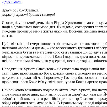
Друк
E-mail
Христос Рождається!
Дорогі у Христі брати і сестри!
Сьогодні, у восьмий день після Різдва Христового, ми святкуєм
події відбуваються восьмого дня. Як відомо, сотворення світу з
тиждень пронизує земне життя людини. Восьмий же день показу
життя.
Цей світ тління і смерті колись закінчиться, але не для того, щ
називали «восьмим днем», – час всеосяжного тривання і перебува
межі законів буття та матеріального світу (зійшовши до аду і з
відносин, передсмаком вічності Бога і людини, днем поза часом
неї, бо «тепер ми бачимо, як у дзеркалі, неясно; тоді ж – обли
Народження Христа Спасителя – це епохальна подія нашої плане
свят, гідно прославляємо Бога, котрий своїм приходом на землю
дякуємо за прожитий час і просимо у Господа благословення на
щоб освятилося Боже ім'я у світі, запанувало Боже царство пра
Найближчою важливою подією із життя Ісуса Христа, що наступа
сповнились вісім днів, коли мали обрізати хлоп'ятко, назвали Йог
зобов'язаний виконувати релігійні приписи ізраїльського народу
обряд обрізання отримувало ім’я. В ізраїльському народі обріза