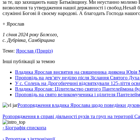
за те, що захищають нашу Батьківщину. Ми неустанно молимо Бо
визволення та утвердження нашої державності і свобод.Нехай
служінні Богові й своєму народові. А благодать Господа нашого 
+ Ярослав
1 січня 2024 року Божого,
с. Дубрівка, Самбірщина
Теми:
Ярослав (Приріз)
Інші публікації за темою
Владика Ярослав висвятив на священника диякона Юрія 
Проповідь на дев’яту неділю після Зіслання Святого Духа
У с. Солець на Дрогобиччині відсвяткували 125-ліття ос
Владика Ярослав: Цілительство святого Пантелеймона бу
Проповідь на свято великомученика і цілителя Пантелей
Розпорядження владика Ярослава щодо поведінки духовен
Розпорядження в справі діяльності рухів та груп на території 
› Біографія єпископа
› Репортаж з інтронізації