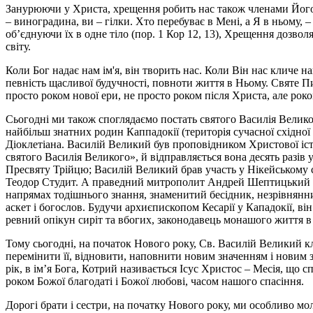
Занурюючи у Христа, хрещення робить нас також членами Його Ті
– виноградина, ви – гілки. Хто перебуває в Мені, а Я в ньому, 
об’єднуючи їх в одне тіло (пор. 1 Кор 12, 13), Хрещення дозво
світу.
Коли Бог надає нам ім'я, він творить нас. Коли Він нас кличе н
певність щасливої будучності, повноти життя в Ньому. Святе Пи
просто роком нової ери, не просто роком після Христа, але рок
Сьогодні ми також споглядаємо постать святого Василія Великог
найбільш знатних родин Каппадокії (територія сучасної східної
Діоклетіана. Василій Великий був проповідником Христової іст
святого Василія Великого», й відправляється вона десять разі
Пресвяту Трійцю; Василій Великий брав участь у Нікейському со
Теодор Студит. А праведний митрополит Андрей Шептицький у вс
напрямах тодішнього знання, знаменитий бесідник, незрівнянн
аскет і богослов. Будучи архиєпископом Кесарії у Кападокії, в
ревний опікун сиріт та вбогих, законодавець монашого життя в
Тому сьогодні, на початок Нового року, Св. Василій Великий кл
перемінити її, відновити, наповнити новим значенням і новим зм
рік, в ім’я Бога, Котрий називається Ісус Христос – Месія, що 
роком Божої благодаті і Божої любові, часом нашого спасіння.
Дорогі брати і сестри, на початку Нового року, ми особливо мо