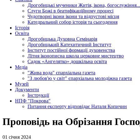
Дрогобицькі мученики
Житія, ікона, богослужіння..
Слуги Божі
в беатифікаційному процесі
Чудотворні ікони
ікони та відпустові місця
Катедральний собор
історія та сьогодення
Історія
Освіта
Дрогобицька Духовна Семінарія
Дрогобицький Катехитичний Інститут
Інститут постійної формації духовенства
Літня іконописна школа
церковне мистецтво
Садок «Ангелятко»
дошкільна освіта
Медіа
"Жива вода"
єпархіальна газета
"З любов'ю у світ"
єпархіальна молодіжна газета
Музей
Документи
Інструкції
НПФ "Покрова"
Питання експерту
відповідає Наталя Копичин
Проповідь на Обрізання Госпо
01 січня 2024