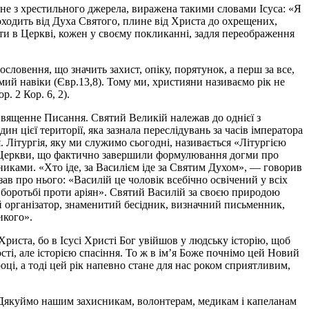
ине з хрестильного джерела, виражена такими словами Ісуса: «Я
 походить від Духа Святого, плине від Христа до охрещених,
ати в Церкві, кожен у своєму покликанні, задля переображення
словення, що значить захист, опіку, порятунок, а перш за все,
амий навіки (Євр.13,8). Тому ми, християни називаємо рік не
. 2 Кор. 6, 2).
 Священне Писання. Святий Великій належав до однієї з
 цієї території, яка зазнала переслідувань за часів імператора
 Літургія, яку ми служимо сьогодні, називається «Літургією
ців Церкви, що фактично завершили формулювання догми про
никами. «Хто іде, за Василієм іде за Святим Духом», — говорив
 про нього: «Василій це чоловік всебічно освічений у всіх
 боротьбі проти аріян». Святий Василій за своєю природою
ий організатор, знаменитий бесідник, визначний письменник,
икого».
риста, бо в Ісусі Христі Бог увійшов у людську історію, щоб
ості, але історією спасіння. То ж в ім’я Боже почнімо цей Новий
оці, а тоді цей рік напевно стане для нас роком сприятливим,
і. Дякуймо нашим захисникам, волонтерам, медикам і капеланам