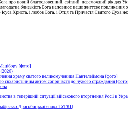
га про новий благословенний, світлий, переможний рік для Украї
 благодатна близькість Бога наповнює наше життєве покликанн
Ісуса Христа, і любов Бога, і Отця та Причастя Святого Духа нех
Мацібору [фото]
 (2026)
вячення храму святого великомученика Пантелеймона [фото]
ло євхаристійним актом сопричастя до чужого страждання [фото
мона
ства в теперішній ситуації військового вторгнення Росії в Укра
Самбірсько-Дрогобицької єпархії УГКЦ