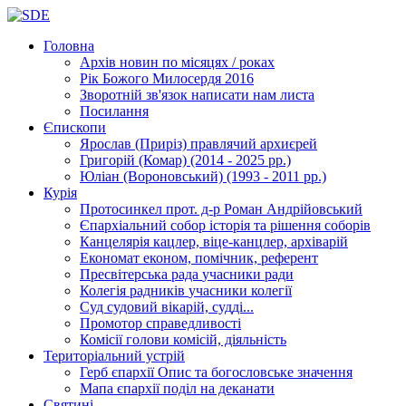
Головна
Архів новин
по місяцях / роках
Рік Божого Милосердя
2016
Зворотній зв'язок
написати нам листа
Посилання
Єпископи
Ярослав (Приріз)
правлячий архиєрей
Григорій (Комар)
(2014 - 2025 рр.)
Юліан (Вороновський)
(1993 - 2011 рр.)
Курія
Протосинкел
прот. д-р Роман Андрійовський
Єпархіальний собор
історія та рішення соборів
Канцелярія
кацлер, віце-канцлер, архіварій
Економат
економ, помічник, референт
Пресвітерська рада
учасники ради
Колегія радників
учасники колегії
Суд
судовий вікарій, судді...
Промотор справедливості
Комісії
голови комісій, діяльність
Територіальний устрій
Герб єпархії
Опис та богословське значення
Мапа єпархії
поділ на деканати
Святині