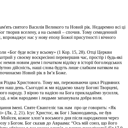
м'ять святого Василія Великого та Новий рік. Недаремно всі ці
 Бог творив вселену, а на сьомий – спочив. Тому семиденний
 впроваджує нас у нову епоху Божої присутності і вічного
оли «Бог буде всім у всьому» (1 Кор. 15, 28). Отці Церкви
отрий у своєму воскресінні перевершив час, простір і будь-які
ає немов новим днем і початком відліку в історії боголюдських
бутню дійсність, наші слова будуть лише слабким натяком на
озпочинаємо Новий рік в Ім’я Боже.
сля Різдва Христового. Тому ми, переживаючи цикл Різдвяних
ен наш день. Сьогодні ж ми віддаємо хвалу Богові Творцеві,
ого народу. З вірою та надією на Бога прикладаймо зусилля,
оді, а між народами і людьми запанувала добра воля.
ання імені. Святе Євангеліє так нам про це говорить: «Як
 (Лк. 2, 21). Ісус Христос, як Бог і Законодавець, не був
ом Мойсея, кожне хлоп’я восьмого дня після народження через
юзу з Богом. Бог сказав до Авраама: “Ось мій союз, що його