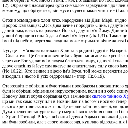
маєте берегти між мною і вами, і між потомками по тобі: кожног
12). Обрізання насамперед було символом зарахування до членів 
кожному, що обрізується, він мусить увесь закон чинити» (Гал.
Отож восьмиденне хлоп’ятко, народжене від Діви Марії, згідно з 
Пророк Ісая звіщав: „Ось Діва зачне і породить Сина, і дадуть 
даний нам, власть на раменах Його, і дадуть ім'я Йому: Дивний 
у лоні й вродиш сина й даси йому ім'я Ісус» (Лк.1,31). Також
імені під небом, через яке людина може отримати вічне життя і спа
Ісус, це – ім’я яким називали Христа в родині і друзі в Назарет
– Спаситель. Це благословенне ім’я було написане на хресті як п
через яке Бог уділяє всім людям благодать миру, єдності і спасі
дарує спасіння й Ісус сам вказує на спасительну силу свого імен
(Йо.16,22). Хто взиває з вірою ім’я Ісуса, той може пережити до
виходила з нього й усіх оздоровляла» (пор. Лк.6,19).
Старозавітне обрізання було тільки прообразом новозавітного 
були й обрізані обрізанням нерукотворним, коли ви з себе скин
Новому Завіті обряд обрізання був замінений
святою тайною Х
що ми так само вступили в Новий Завіт з Богом і носимо тепер 
всього християнського життя. Це перше таїнство, двері, які д
Духа хрещення занурює нас у смерть і воскресіння нашого Госпо
в Христі Господі. В Ісусі всі сини і дочки Адама покликані до 
ми були зробили, але з свого милосердя, купіллю відродження і 