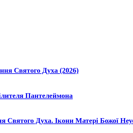
ання Святого Духа (2026)
цілителя Пантелеймона
ня Святого Духа. Ікони Матері Божої Неу