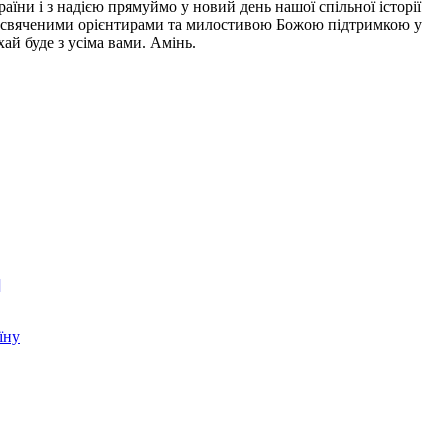
ни і з надією прямуймо у новий день нашої спільної історії
я освяченими орієнтирами та милостивою Божою підтримкою у
ай буде з усіма вами. Амінь.
]
їну