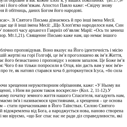
ути обрізане в вас кожне хлоп’я, у ваших поколіннях” (Бт.17,9-
нові і його обов’язкам. Апостол Павло каже: «Свідчу знову
ня й обітниць, даних Богом його народові.
асає». Зі Святого Письма дізнаємось й про інші імена Месії.
віщає ще й інші імена Месії: „Що Хлоп'ятко народилося нам, Син
У повноті часу архангел Гавриїл об’являє Марії: «Ось ти зачнеш
(пор. Мт.1,21). Священне Письмо каже нам, що немає іншого
публічно проповідував. Воно вказує на Його ідентичність і місію
шій жертві на горі Голгофі, це ім’я проголошено як ім’я Життя,
иває його безнастанно і проповідує з новим запалом. Це Боже ім’я
м: Чого б ви тільки попросили в Отця, він дасть вам у моє ім'я»
про те, як натовп старався хоча б доторкнутися Ісуса, «бо сила
ваючи хрещення нерукотворним обрізанням, каже: «У Ньому ви
енні, з Ним ви разом також воскресли» (Кол. 2, 11-12).У
а самому початку земного життя нашого Спасителя, нагадують нам,
маємо ім'я і називаємося християнами, а хрещення – це основа
нам – стати причасниками в Його Таїнствах. Силою Святого
й відокремлена від Бога, а народжується нова, наново створена
і ми віруємо, «що Бог спас нас не ради діл справедливости, які