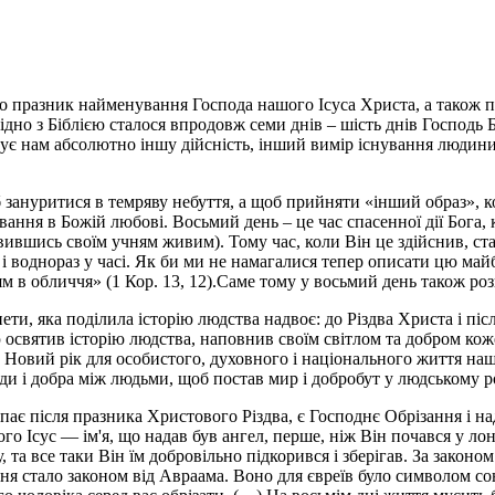
о празник найменування Господа нашого Ісуса Христа, а також па
гідно з Біблією сталося впродовж семи днів – шість днів Господь
є нам абсолютно іншу дійсність, інший вимір існування людини,
об зануритися в темряву небуття, а щоб прийняти «інший образ», к
ння в Божій любові. Восьмий день – це час спасенної дії Бога, к
’явившись своїм учням живим). Тому час, коли Він це здійснив, ст
 і воднораз у часі. Як би ми не намагалися тепер описати цю май
ччям в обличчя» (1 Кор. 13, 12).Саме тому у восьмий день також р
ти, яка поділила історію людства надвоє: до Різдва Христа і пі
 освятив історію людства, наповнив своїм світлом та добром кож
 Новий рік для особистого, духовного і національного життя наш
вди і добра між людьми, щоб постав мир і добробут у людському р
є після празника Христового Різдва, є Господнє Обрізання і над
о Ісус — ім'я, що надав був ангел, перше, ніж Він почався у лоні»
, та все таки Він їм добровільно підкорився і зберігав. За закон
ння стало законом від Авраама. Воно для євреїв було символом со