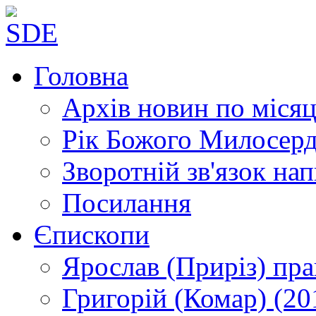
Головна
Архів новин
по місяц
Рік Божого Милосер
Зворотній зв'язок
нап
Посилання
Єпископи
Ярослав (Приріз)
пра
Григорій (Комар)
(20