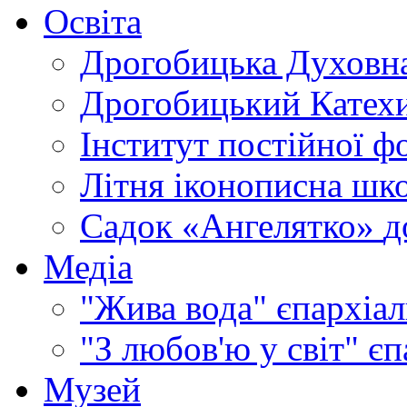
Освіта
Дрогобицька Духовна
Дрогобицький Катехи
Інститут постійної ф
Літня іконописна шк
Садок «Ангелятко»
д
Медіа
"Жива вода"
єпархіал
"З любов'ю у світ"
єп
Музей