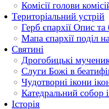
Комісії
голови комісі
Територіальний устрій
Герб єпархії
Опис та 
Мапа єпархії
поділ н
Святині
Дрогобицькі мучени
Слуги Божі
в беатиф
Чудотворні ікони
іко
Катедральний собор
Історія