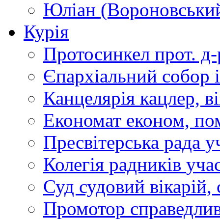
Юліан (Вороновськи
Курія
Протосинкел
прот. д
Єпархіальний собор
Канцелярія
кацлер, в
Економат
економ, по
Пресвітерська рада
у
Колегія радників
учас
Суд
судовий вікарій, с
Промотор справедлив