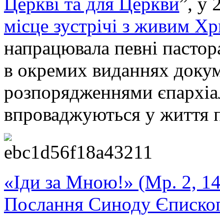
Церкві та для Церкви
”, у 
місце зустрічі з живим Х
напрацювала певні пастора
в окремих виданнях докум
розпорядженнями єпархіа
впроваджуються у життя п
«Іди за Мною!» (Мр. 2, 14
Послання Синоду Єписко