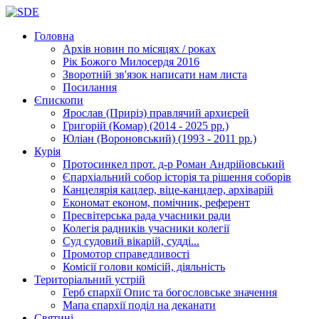
Головна
Архів новин
по місяцях / роках
Рік Божого Милосердя
2016
Зворотній зв'язок
написати нам листа
Посилання
Єпископи
Ярослав (Приріз)
правлячий архиєрей
Григорій (Комар)
(2014 - 2025 рр.)
Юліан (Вороновський)
(1993 - 2011 рр.)
Курія
Протосинкел
прот. д-р Роман Андрійовський
Єпархіальний собор
історія та рішення соборів
Канцелярія
кацлер, віце-канцлер, архіварій
Економат
економ, помічник, референт
Пресвітерська рада
учасники ради
Колегія радників
учасники колегії
Суд
судовий вікарій, судді...
Промотор справедливості
Комісії
голови комісій, діяльність
Територіальний устрій
Герб єпархії
Опис та богословське значення
Мапа єпархії
поділ на деканати
Святині