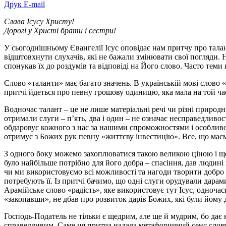
Друк
E-mail
Слава Ісусу Христу!
Дорогі у Христі брати і сестри!
У сьогоднішньому Євангелії Ісус оповідає нам притчу про талан
відштовхнути слухачів, які не бажали змінювати свої погляди. 
спонукав їх до роздумів та відповіді на Його слово. Часто теми
Слово «таланти» має багато значень. В українській мові слово «
притчі йдеться про певну грошову одиницю, яка мала на той час
Водночас талант – це не лише матеріальні речі чи різні природні
отримали слуги – п’ять, два і один – не означає несправедлив
обдаровує кожного з нас за нашими спроможностями і особлив
отримує з Божих рук певну «життєву інвестицію». Все, що маєм
З одного боку можемо захоплюватися такою великою ціною і ще
було найбільше потрібно для його добра – спасіння, дав людин
чи ми використовуємо всі можливості та нагоди творити добро д
потребують її. Із притчі бачимо, що одні слуги орудували дарами
Арамійське слово «радість», яке використовує тут Ісус, одночас
«закопавши», не дбав про розвиток дарів Божих, які були йому 
Господь-Податель не тільки є щедрим, але ще й мудрим, бо дає 
справедливим. Саме ця притча надала метафоричний сенс слову 