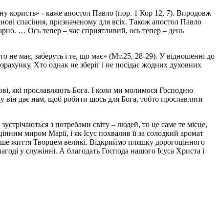
ну користь» - каже апостол Павло (пор. 1 Кор 12, 7). Впродовж
ланові спасіння, призначеному для всіх. Також апостол Павло
рно. … Ось тепер – час сприятливий, ось тепер – день
хто не має, заберуть і те, що має» (Мт.25, 28-29). У відношенні до
озрахунку. Хто однак не зберіг і не посідає жодних духовних
ові, які прославляють Бога. І коли ми молимося Господню
у він дає нам, щоб робити щось для Бога, тобто прославляти
зустрічаються з потребами світу – людей, то це саме те місце,
цінним миром Марії, і як Ісус похвалив її за солодкий аромат
 наше життя Творцем великі. Відкриймо пляшку дорогоцінного
годі у служінні. А благодать Господа нашого Ісуса Христа і