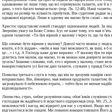
однаковими не лише тому, що всі отримували таланти, але й в т
дано, з того багато вимагається» (пор. Лк. 12:48). Наші талант
огляду на розмір чи кількість прибутків, Він судитиме радше за 
однакової відповіді. Лише в одному ми маємо бути схожі – ми 
Христос представляє новий стандарт оцінювання людей. За люд
Звернімо увагу на Боже Слово. Ісус не каже тому, хто мав п’ять т
одним талантом: «Ти був вірний у малому і через те, що ти був в
Що означає бути вірним у малому? Доволі часто можна у людськ
кошти, я б їх віддав», «якби я мав такі можливості, як інші, я б
це…» і т.д. А Господь каже дуже виразно: «У малому був ти ві
ділитись тим малим, що маємо, то як можна нам довірити велик
зусиль? Іншими словами, той, хто є вірним у малому, стане вели
використовувати усі Богом дані таланти, служачи у правді Господ
Помилка третього слуги в тому, що він не зрозумів намірів свог
неправильно. Він, ймовірно, мав вміння орудувати талантом; й
загрожувало б небезпекою втрати, – тобто було не менше надійн
відповідальності».
Лінивство, страх, хибне розуміння пана, обов’язків служіння с
господаря як жадібного й жорсткого підприємця (пор. Мт. 25, 2
можливостей і нагод, які відкриті для нас у служінні. Якщо ми
відгукнутися всім серцем. Ми повинні використовувати Його да