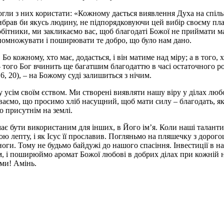
огли з них користати: «Кожному дається виявлення Духа на спіль
г вибрав би якусь людину, не підпорядковуючи цей вибір своєму п
бітники, ми закликаємо вас, щоб благодаті Божої не приймати ма
 помножувати і поширювати те добро, що було нам дано.
. Бо кожному, хто має, додасться, і він матиме над міру; а в того, 
, – того Бог вчинить ще багатшим благодаттю в часі остаточного р
 6, 20), – на Божому суді залишиться з нічим.
 усім своїм єством. Ми створені виявляти нашу віру у ділах люб
аємо, що просимо хліб насущний, щоб мати силу – благодать, як
 присутнім на землі.
ає бути використаним для інших, в Його ім’я. Коли наші таланти 
ю лепту, і як Ісус її прославив. Погляньмо на пляшечку з дорого
 ноги. Тому не будьмо байдужі до нашого спасіння. Інвестиції в
 і поширюймо аромат Божої любові в добрих ділах при кожній на
ами! Амінь.