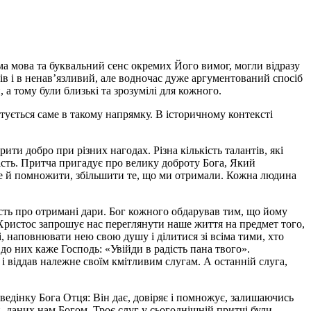
яма мова та буквальний сенс окремих Його вимог, могли відразу
ів і в ненав’язливий, але водночас дуже аргументований спосіб
 а тому були близькі та зрозумілі для кожного.
етується саме в такому напрямку. В історичному контексті
рити добро при різних нагодах. Різна кількість талантів, які
ість. Притча пригадує про велику доброту Бога, Який
ще й помножити, збільшити те, що ми отримали. Кожна людина
сть про отримані дари. Бог кожного обдарував тим, що йому
 Христос запрошує нас переглянути наше життя на предмет того,
, наповнювати нею свою душу і ділитися зі всіма тими, хто
 до них каже Господь: «Увійди в радість пана твого».
 і віддав належне своїм кмітливим слугам. А останній слуга,
ведінку Бога Отця: Він дає, довіряє і помножує, залишаючись
 даних нам Богом. Троє слуг у сьогоднішній притчі були