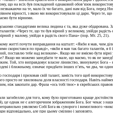
ому, що на всіх був покладений однаковий обов’язок використову
и, незважаючи на те, мало їх чи багато, дані нам від Бога, перед 
рівнем вірності, з якою ми використовували ці дари. Через те, що
маємо бути вірними.
ськими стандартами велика людина є та, яка дуже обдарована. З
алантів: «Через те, що ти був вірний у великому, увійди радість с
ірний у малому, увійди в радість свого Пана» (пор. Мт. 25, 21).
ому житті почути виправдання на кшталт: «Якби я мав, чим ділит
 ними скористався по правді», «якби я мав так багато талантів, я 
рний, поставлю тебе над великим». Якщо ми не вміємо бути вірні
е? Якщо ми можемо занедбати те мале, що маємо, то як не занедб
ким. Той, хто виправдовує власне лінивство, звинувачує Бога – н
еві і ближньому, означає придбати інших п’ять, чи два, чи один т
о господаря і приховав свій талант, замість того щоб використов
ого просто не хвилювала доля власності господаря. Навіть наймен
им, ніж закопати дар. Фраза «ось тобі твоє» в єврейських правов
тали загибеллю для того, кому було приготовано краще достоїнств
4), це однак не є алегоричним зображенням Бога. Бог чекає з на
 неправильно уявляємо Собі Бога як суворого і вимогливого «вик
ри відповідально, але при цьому сміливо і заповзято.