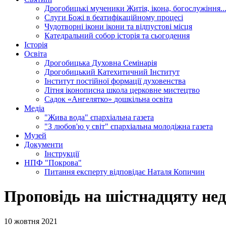
Дрогобицькі мученики
Житія, ікона, богослужіння..
Слуги Божі
в беатифікаційному процесі
Чудотворні ікони
ікони та відпустові місця
Катедральний собор
історія та сьогодення
Історія
Освіта
Дрогобицька Духовна Семінарія
Дрогобицький Катехитичний Інститут
Інститут постійної формації духовенства
Літня іконописна школа
церковне мистецтво
Садок «Ангелятко»
дошкільна освіта
Медіа
"Жива вода"
єпархіальна газета
"З любов'ю у світ"
єпархіальна молодіжна газета
Музей
Документи
Інструкції
НПФ "Покрова"
Питання експерту
відповідає Наталя Копичин
Проповідь на шістнадцяту нед
10 жовтня 2021