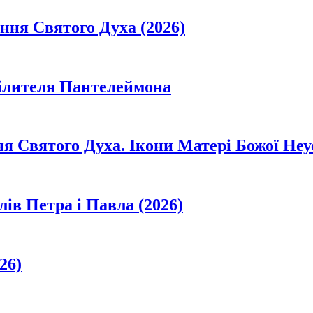
ання Святого Духа (2026)
цілителя Пантелеймона
ня Святого Духа. Ікони Матері Божої Неу
лів Петра і Павла (2026)
26)