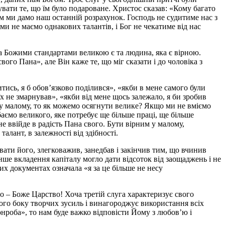
вати те, що їм було подароване. Христос сказав: «Кому багато
Ним ми дамо наш останній розрахунок. Господь не судитиме нас з
 ми не маємо однакових талантів, і Бог не чекатиме від нас
а Божими стандартами великою є та людина, яка є вірною.
вого Пана», але Він каже те, що міг сказати і до чоловіка з
ись, я б обов’язково поділився», «якби в мене самого були
б їх не змарнував», «якби від мене щось залежало, я би зробив
 у малому, то як можемо осягнути велике? Якщо ми не вміємо
аємо великого, яке потребує ще більше праці, ще більше
е ввійде в радість Пана свого. Бути вірним у малому,
алант, в залежності від здібності.
увати його, злегковажив, занедбав і закінчив тим, що вчинив
ше вкладення капіталу могло дати відсоток від заощаджень і не
их документах означала «я за це більше не несу
о – Боже Царство! Хоча третій слуга характеризує свого
шого боку творчих зусиль і винагороджує використання всіх
онроба», то нам буде важко відповісти Йому з любов’ю і