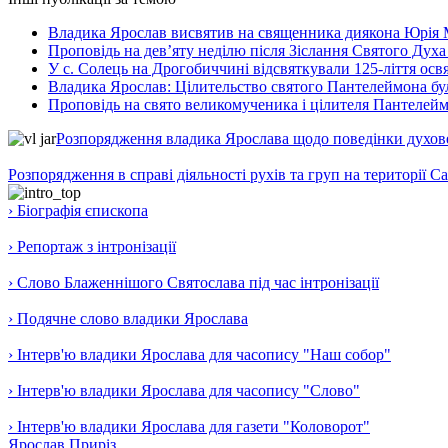
Владика Ярослав висвятив на священника диякона Юрія 
Проповідь на дев’яту неділю після Зіслання Святого Духа
У с. Солець на Дрогобиччині відсвяткували 125-ліття ос
Владика Ярослав: Цілительство святого Пантелеймона бу
Проповідь на свято великомученика і цілителя Пантелей
Розпорядження владика Ярослава щодо поведінки духовен
Розпорядження в справі діяльності рухів та груп на території 
› Біографія єпископа
› Репортаж з інтронізації
› Слово Блаженнішого Святослава під час інтронізації
› Подячне слово владики Ярослава
› Інтерв'ю владики Ярослава для часопису "Наш собор"
› Інтерв'ю владики Ярослава для часопису "Слово"
› Інтерв'ю владики Ярослава для газети "Коловорот"
Ярослав Приріз