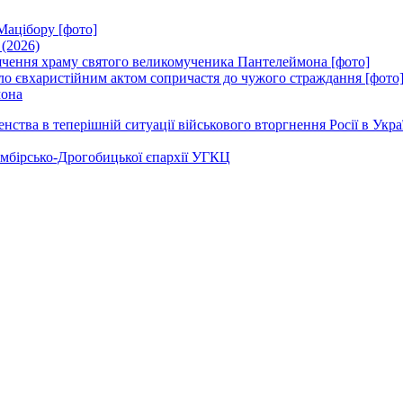
Мацібору [фото]
 (2026)
вячення храму святого великомученика Пантелеймона [фото]
ло євхаристійним актом сопричастя до чужого страждання [фото
мона
ства в теперішній ситуації військового вторгнення Росії в Укра
Самбірсько-Дрогобицької єпархії УГКЦ