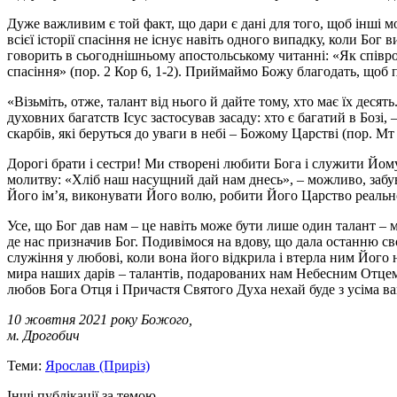
Дуже важливим є той факт, що дари є дані для того, щоб інші м
всієї історії спасіння не існує навіть одного випадку, коли Бо
говорить в сьогоднішньому апостольському читанні: «Як співро
спасіння» (пор. 2 Кор 6, 1-2). Приймаймо Божу благодать, щоб
«Візьміть, отже, талант від нього й дайте тому, хто має їх десять
духовних багатств Ісус застосував засаду: хто є багатий в Бозі
скарбів, які беруться до уваги в небі – Божому Царстві (пор. Мт
Дорогі брати і сестри! Ми створені любити Бога і служити Йому
молитву: «Хліб наш насущний дай нам днесь», – можливо, забув
Його ім’я, виконувати Його волю, робити Його Царство реально
Усе, що Бог дав нам – це навіть може бути лише один талант – м
де нас призначив Бог. Подивімося на вдову, що дала останню сво
служіння у любові, коли вона його відкрила і втерла ним Його
мира наших дарів – талантів, подарованих нам Небесним Отцем,
любов Бога Отця і Причастя Святого Духа нехай буде з усіма в
10 жовтня 2021 року Божого,
м. Дрогобич
Теми:
Ярослав (Приріз)
Інші публікації за темою