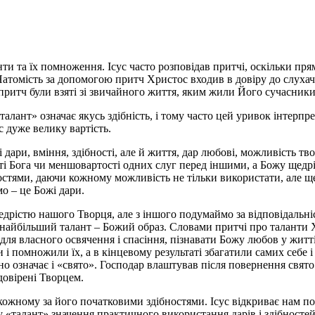
ти та їх помноження. Ісус часто розповідав притчі, оскільки пр
Натомість за допомогою притч Христос входив в довіру до слухач
 притч були взяті зі звичайного життя, яким жили Його сучасники,
талант» означає якусь здібність, і тому часто цей уривок інтерпр
 дуже велику вартість.
 дари, вміння, здібності, але й життя, дар любові, можливість тво
ості Бога чи меншовартості одних слуг перед іншими, а Божу щедр
остями, даючи кожному можливість не тільки використати, але 
о – це Божі дари.
дрістю нашого Творця, але з іншого подумаймо за відповідальні
і найбільший талант – Божий образ. Словами притчі про таланти
ля власного освячення і спасіння, пізнавати Божу любов у житті
 і помножили їх, а в кінцевому результаті збагатили самих себе і
но означає і «свято». Господар влаштував після повернення свято
довірені Творцем.
кожному за його початковими здібностями. Ісус відкриває нам по
«талант» значення практичного використання дарів і здібностей,