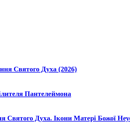
ання Святого Духа (2026)
цілителя Пантелеймона
ня Святого Духа. Ікони Матері Божої Неу