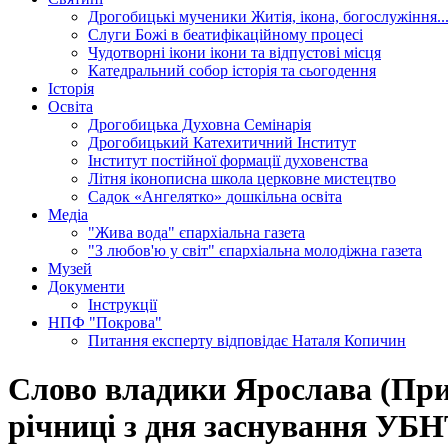
Дрогобицькі мученики
Житія, ікона, богослужіння..
Слуги Божі
в беатифікаційному процесі
Чудотворні ікони
ікони та відпустові місця
Катедральний собор
історія та сьогодення
Історія
Освіта
Дрогобицька Духовна Семінарія
Дрогобицький Катехитичний Інститут
Інститут постійної формації духовенства
Літня іконописна школа
церковне мистецтво
Садок «Ангелятко»
дошкільна освіта
Медіа
"Жива вода"
єпархіальна газета
"З любов'ю у світ"
єпархіальна молодіжна газета
Музей
Документи
Інструкції
НПФ "Покрова"
Питання експерту
відповідає Наталя Копичин
Слово владики Ярослава (Прирі
річниці з дня заснування УБ