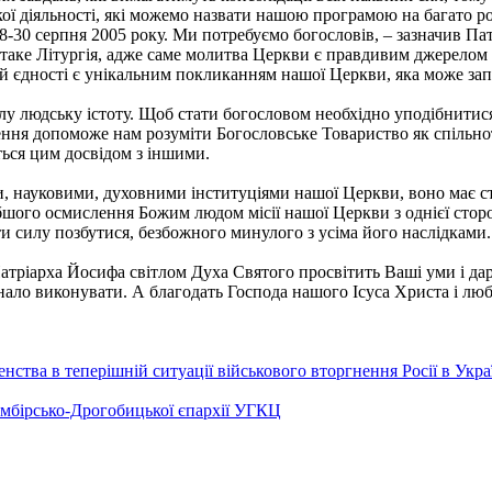
кої діяльності, які можемо назвати нашою програмою на багато 
-30 серпня 2005 року. Ми потребуємо богословів, – зазначив Пат
 таке Літургія, адже саме молитва Церкви є правдивим джерелом 
ій єдності є унікальним покликанням нашої Церкви, яка може за
цілу людську істоту. Щоб стати богословом необхідно уподібнити
ння допоможе нам розуміти Богословське Товариство як спільно
ться цим досвідом з іншими.
, науковими, духовними інституціями нашої Церкви, воно має ст
бшого осмислення Божим людом місії нашої Церкви з однієї сторон
ти силу позбутися, безбожного минулого з усіма його наслідками.
ріарха Йосифа світлом Духа Святого просвітить Ваші уми і дару
нало виконувати. А благодать Господа нашого Ісуса Христа і любо
ства в теперішній ситуації військового вторгнення Росії в Укра
Самбірсько-Дрогобицької єпархії УГКЦ