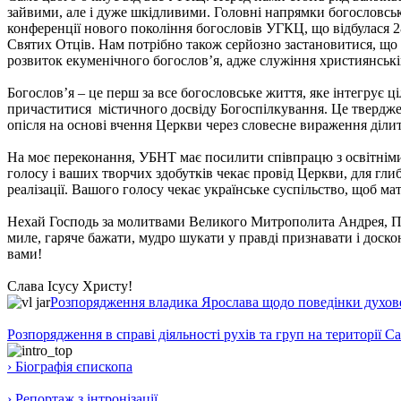
зайвими, але і дуже шкідливими. Головні напрямки богословсь
конференції нового покоління богословів УГКЦ, що відбулася 28
Святих Отців. Нам потрібно також серйозно застановитися, що
розвиток екуменічного богослов’я, адже служіння християнськ
Богослов’я – це перш за все богословське життя, яке інтегрує 
причаститися містичного досвіду Богоспілкування. Це твердже
опісля на основі вчення Церкви через словесне вираження діли
На моє переконання, УБНТ має посилити співпрацю з освітніми
голосу і ваших творчих здобутків чекає провід Церкви, для гли
реалізації. Вашого голосу чекає українське суспільство, щоб ма
Нехай Господь за молитвами Великого Митрополита Андрея, Пат
миле, гаряче бажати, мудро шукати у правді признавати і доско
вами!
Слава Ісусу Христу!
Розпорядження владика Ярослава щодо поведінки духовен
Розпорядження в справі діяльності рухів та груп на території 
› Біографія єпископа
› Репортаж з інтронізації