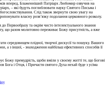
років вперед, Блаженніший Патріарх Любомир озвучив на
ріарх, – які будуть поглиблювати науку Святого Письма і
богословствування. Слід також звернути свою увагу на
пропонувати власну розв’язку подолання церковного розколу.
ся до Первообразу та окрім чисто інтелектуального знання
ту, що разом молитовно переживає Божу присутність, а вже
ати середовищем плідної, творчої дискусії та пошуку. Вашого
и, а з іншої, - знаходження найбільш ефективних способів її
є Божу премудрість, щоби вміли у своєму житті те, що Богові
в Бога і Отця, і Причастя святого Духа нехай буде з усіма
їну