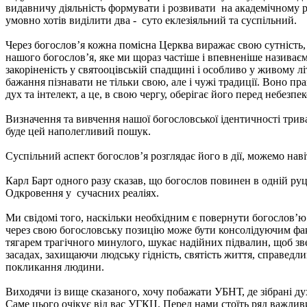
видавничу діяльність формувати і розвивати на академічному рів
умовно хотів виділити два - суто еклезіяльний та суспільний.
Через богослов’я кожна помісна Церква виражає свою сутність, 
нашого богослов’я, яке ми щораз частіше і впевненіше називає
закоріненість у святооцівській спадщині і особливо у живому л
бажання пізнавати не тільки свою, але і чужі традиції. Воно пра
дух та інтелект, а це, в свою чергу, оберігає його перед небезп
Визначення та вивчення нашої богословської ідентичності трива
буде цей наполегливий пошук.
Суспільний аспект богослов’я розглядає його в дії, можемо нав
Карл Барт одного разу сказав, що богослов повинен в одній руц
Одкровення у сучасних реаліях.
Ми свідомі того, наскільки необхідним є повернути богослов’ю
через свою богословську позицію може бути консолідуючим факт
тягарем трагічного минулого, шукає надійних підвалин, щоб зве
засадах, захищаючи людську гідність, святість життя, справед
покликання людини.
Виходячи із вище сказаного, хочу побажати УБНТ, де зібрані дух
Саме цього очікує від вас УГКЦ. Перед нами стоїть ряд важливи