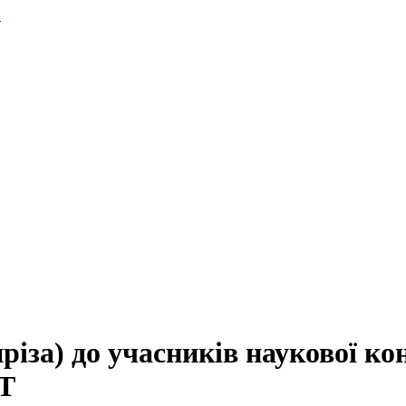
.
за) до учасників наукової конф
НТ