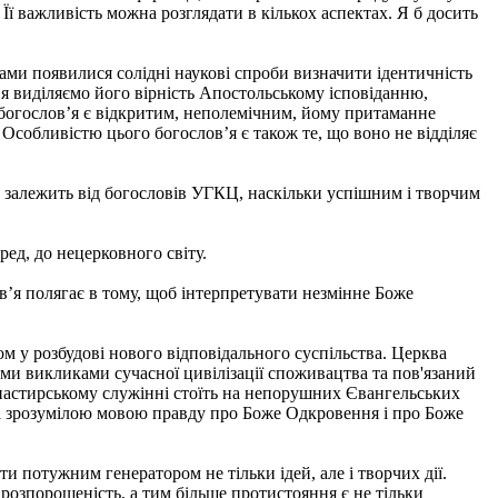
Її важливість можна розглядати в кількох аспектах. Я б досить
ками появилися солідні наукові спроби визначити ідентичність
я виділяємо його вірність Апостольському ісповіданню,
е богослов’я є відкритим, неполемічним, йому притаманне
. Особливістю цього богослов’я є також те, що воно не відділяє
о залежить від богословів УГКЦ, наскільки успішним і творчим
ед, до нецерковного світу.
в’я полягає в тому, щоб інтерпретувати незмінне Боже
м у розбудові нового відповідального суспільства. Церква
ми викликами сучасної цивілізації споживацтва та пов'язаний
і пастирському служінні стоїть на непорушних Євангельських
ю і зрозумілою мовою правду про Боже Одкровення і про Боже
и потужним генератором не тільки ідей, але і творчих дії.
 розпорошеність, а тим більше протистояння є не тільки