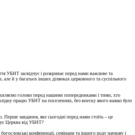
іття УБНТ засвідчує і розкриває перед нами важливе та
и, але й у багатьох інших ділянках церковного та суспільного
 Схиляємо голови перед нашими попередниками і тими, хто
и плідну працю УБНТ на поселеннях, без внеску якого важко було
 Перше завдання, яке сьогодні перед нами стоїть – це
кує Церква від УБНТ?
богословські конференції, семінари та іншого роду наукову і