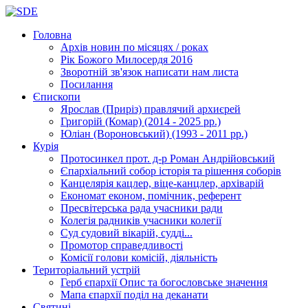
Головна
Архів новин
по місяцях / роках
Рік Божого Милосердя
2016
Зворотній зв'язок
написати нам листа
Посилання
Єпископи
Ярослав (Приріз)
правлячий архиєрей
Григорій (Комар)
(2014 - 2025 рр.)
Юліан (Вороновський)
(1993 - 2011 рр.)
Курія
Протосинкел
прот. д-р Роман Андрійовський
Єпархіальний собор
історія та рішення соборів
Канцелярія
кацлер, віце-канцлер, архіварій
Економат
економ, помічник, референт
Пресвітерська рада
учасники ради
Колегія радників
учасники колегії
Суд
судовий вікарій, судді...
Промотор справедливості
Комісії
голови комісій, діяльність
Територіальний устрій
Герб єпархії
Опис та богословське значення
Мапа єпархії
поділ на деканати
Святині