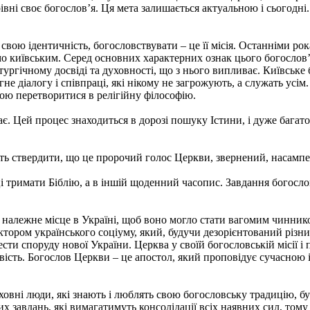
ні своє богослов’я. Ця мета залишається актуальною і сьогодні. 
свою ідентичність, богословствувати – це її місія. Останніми ро
мо київським. Серед основних характерних ознак цього богослов’
ітургічному досвіді та духовності, що з нього випливає. Київськ
гне діалогу і співпраці, які нікому не загрожують, а служать усім
екою перетворитися в релігійну філософію.
є. Цей процес знаходиться в дорозі пошуку Істини, і дуже багат
іть ствердити, що це пророчий голос Церкви, звернений, насампер
і тримати Біблію, а в іншій щоденний часопис. Завдання богосло
 належне місце в Україні, щоб воно могло стати вагомим чиннико
ором українського соціуму, який, будучи дезорієнтований різни
сти споруду нової України. Церква у своїй богословській місії 
ливість. Богослов Церкви – це апостол, який проповідує сучасно
овні люди, які знають і люблять свою богословську традицію, бут
х завдань, які вимагатимуть консолідації всіх наявних сил, тому