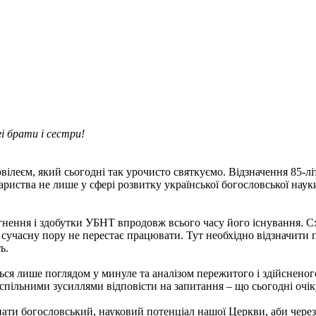
і брати і сестри!
вілеєм, який сьогодні так урочисто святкуємо. Відзначення 85-л
ариства не лише у сфері розвитку української богословської наук
сягнення і здобутки УБНТ впродовж всього часу його існування.
 в сучасну пору не перестає працювати. Тут необхідно відзначит
ь.
ся лише поглядом у минуле та аналізом пережитого і здійсненого.
спільними зусиллями відповісти на запитання – що сьогодні очі
ати богословський, науковий потенціал нашої Церкви, аби через 