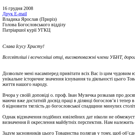
16 грудня 2008
Друк
E-mail
Владика Ярослав (Приріз)
Голова Богословського відділу
Патріаршої курії УГКЦ
Слава Ісусу Христу!
Всесвітліші і всечесніші отці, високоповажні члени УБНТ, дорог
Дозвольте мені насамперед привітати всіх Вас із цим чудовим ю
унікальне історичне значення існування та діяльності цього Тов
життя нашого народу.
Вчора у своїй доповіді о. проф. Іван Музичка розказав про до
маючи вже достатній досвід праці в ділянці богослов’я і тепер
б відновити тяглість до богословської спадщини минулих століт
Однак відзначення подібних ювілейних дат ніколи не обмежуєть
визначення й окреслення майбутніх перспектив. Нам належить 
Задум засновників цього Товариства полягав у тому, щоб об’єдн