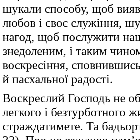
шукали способу, щоб вия
любов і своє служіння, ш
нагод, щоб послужити на
знедоленим, і таким чино
воскресіння, сповнившись
й пасхальної радості.
Воскреслий Господь не об
легкого і безтурботного жи
страждатимете. Та бадьорте