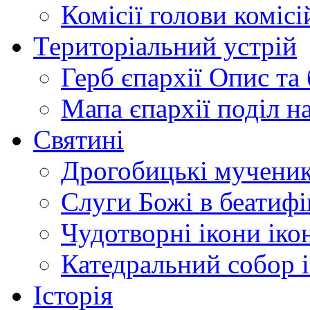
Комісії
голови комісі
Територіальний устрій
Герб єпархії
Опис та 
Мапа єпархії
поділ н
Святині
Дрогобицькі мучени
Слуги Божі
в беатиф
Чудотворні ікони
іко
Катедральний собор
Історія