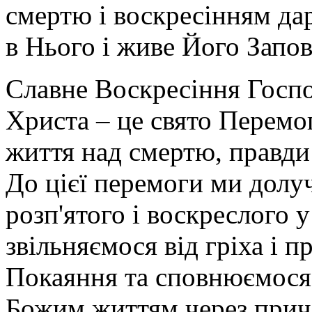
смертю і воскресінням дар
в Нього і живе Його Запо
Славне Воскресіння Госпо
Христа – це свято Перемо
життя над смертю, правди
До цієї перемоги ми долу
розп'ятого і воскреслого 
звільняємося від гріха і п
Покаяння та сповнюємося
Божим життям через прича