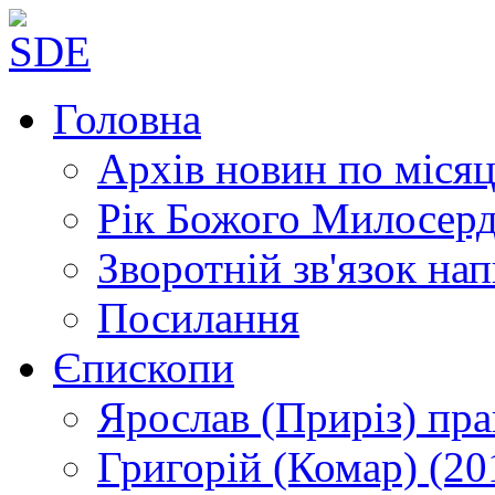
Головна
Архів новин
по місяц
Рік Божого Милосер
Зворотній зв'язок
нап
Посилання
Єпископи
Ярослав (Приріз)
пра
Григорій (Комар)
(20