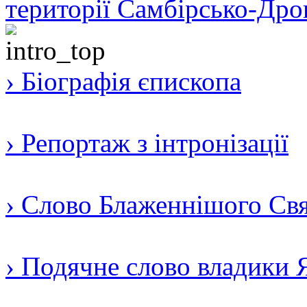
території Самбірсько-Дро
› Біографія єпископа
› Репортаж з інтронізації
› Слово Блаженнішого Свят
› Подячне слово владики 