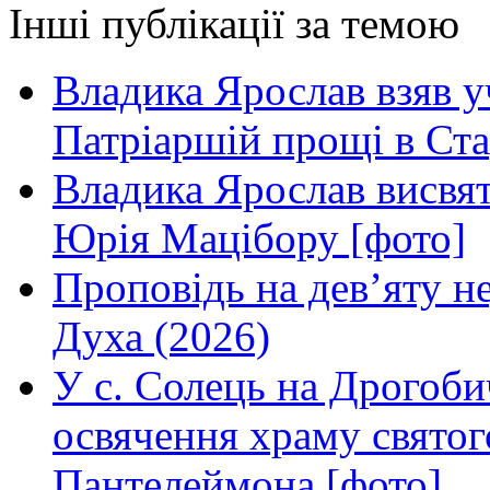
Інші публікації за темою
Владика Ярослав взяв у
Патріаршій прощі в Ста
Владика Ярослав висвя
Юрія Мацібору [фото]
Проповідь на дев’яту н
Духа (2026)
У с. Солець на Дрогоби
освячення храму свято
Пантелеймона [фото]