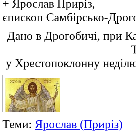
+ Ярослав Приріз,
єпископ Самбірсько-Дрог
Дано в Дрогобичі, при К
у Хрестопоклонну неділю
Теми:
Ярослав (Приріз)