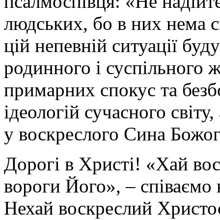
псалмоспівця: «Не надійте
людських, бо в них нема с
цій непевній ситуації буд
родинного і суспільного ж
примарних спокус та без
ідеологій сучасного світу
у воскреслого Сина Божого
Дорогі в Христі! «Хай вос
вороги Його», – співаємо
Нехай воскреслий Христос