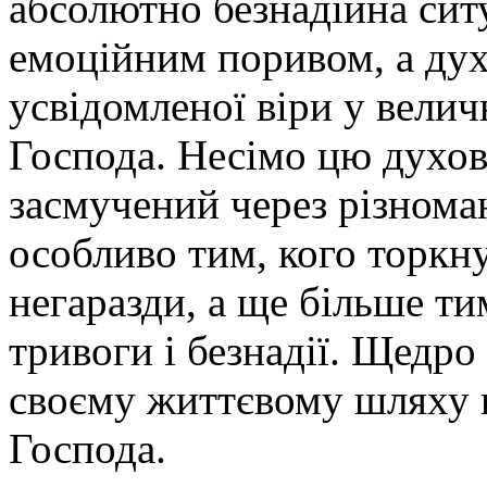
абсолютно безнадійна ситу
емоційним поривом, а дух
усвідомленої віри у вели
Господа. Несімо цю духов
засмучений через різноман
особливо тим, кого торкн
негаразди, а ще більше ти
тривоги і безнадії. Щедро
своєму життєвому шляху щ
Господа.