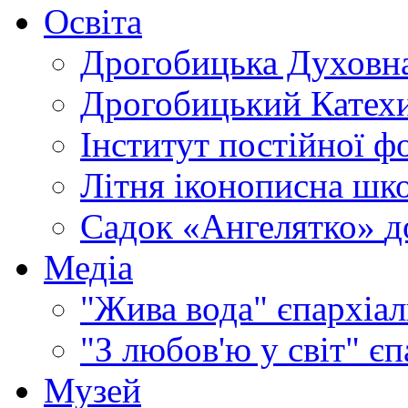
Освіта
Дрогобицька Духовна
Дрогобицький Катехи
Інститут постійної ф
Літня іконописна шк
Садок «Ангелятко»
д
Медіа
"Жива вода"
єпархіал
"З любов'ю у світ"
єп
Музей