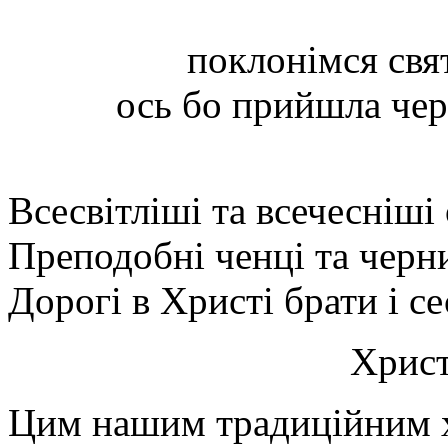
поклонімся св
ось бо прийшла чере
Всесвітліші та всечесніші 
Преподобні ченці та черн
Дорогі в Христі брати і се
Христ
Цим нашим традиційним 