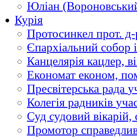
Юліан (Вороновськи
Курія
Протосинкел
прот. д
Єпархіальний собор
Канцелярія
кацлер, в
Економат
економ, по
Пресвітерська рада
у
Колегія радників
учас
Суд
судовий вікарій, с
Промотор справедлив