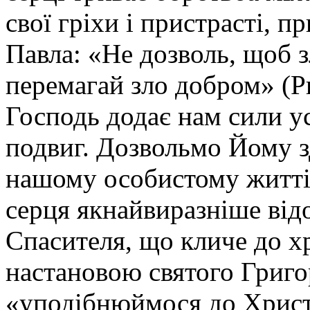
свої гріхи і пристрасті, п
Павла: «Не дозволь, щоб з
перемагай зло добром» (Р
Господь додає нам сили 
подвиг. Дозвольмо Йому з
нашому особистому житті
серця якнайвиразніше ві
Спасителя, що кличе до хр
настановою святого Григо
«уподібнюймося до Христа