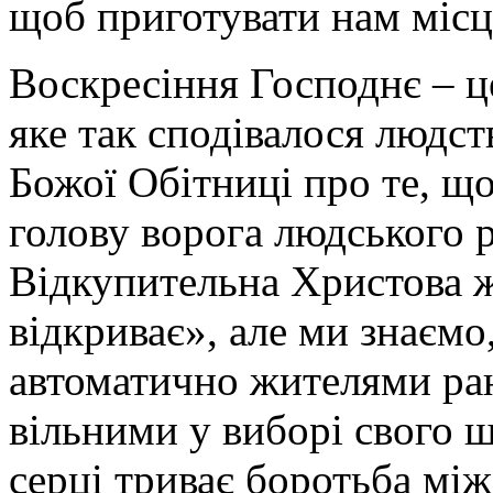
щоб приготувати нам місце 
Воскресіння Господнє – ц
яке так сподівалося людст
Божої Обітниці про те, що
голову ворога людського ро
Відкупительна Христова ж
відкриває», але ми знаємо
автоматично жителями ра
вільними у виборі свого 
серці триває боротьба мі