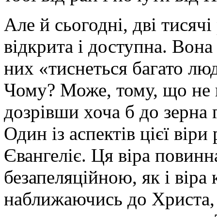
Але й сьогодні, дві тисячі
відкрита і доступна. Вона 
них «тиснеться багато люд
Чому? Може, тому, що не к
дозрівши хоча б до зерна 
Один із аспектів цієї вір
Євангеліє. Ця віра повинн
безапеляційною, як і віра 
наближаючись до Христа, 