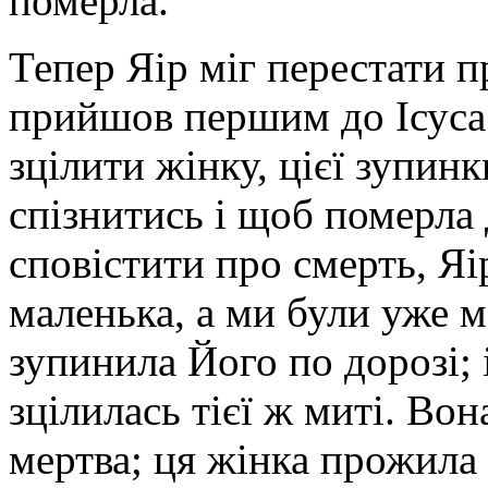
померла.
Тепер Яір міг перестати п
прийшов першим до Ісуса
зцілити жінку, цієї зупин
спізнитись і щоб померла
сповістити про смерть, Яі
маленька, а ми були уже м
зупинила Його по дорозі; 
зцілилась тієї ж миті. Вон
мертва; ця жінка прожила 