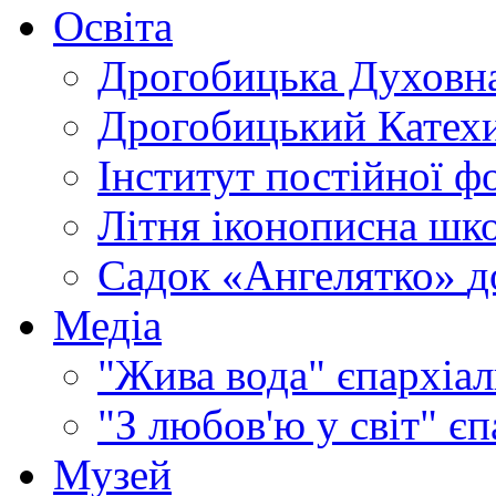
Освіта
Дрогобицька Духовна
Дрогобицький Катехи
Інститут постійної ф
Літня іконописна шк
Садок «Ангелятко»
д
Медіа
"Жива вода"
єпархіал
"З любов'ю у світ"
єп
Музей