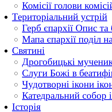
Комісії
голови комісі
Територіальний устрій
Герб єпархії
Опис та 
Мапа єпархії
поділ н
Святині
Дрогобицькі мучени
Слуги Божі
в беатиф
Чудотворні ікони
іко
Катедральний собор
Історія