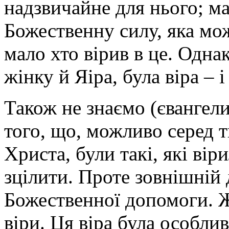
надзвичайне для нього; м
Божественну силу, яка мож
мало хто вірив в це. Одна
жінку й Яіра, була віра – і
Також не знаємо (євангели
того, що, можливо серед т
Христа, були такі, які ві
зцілити. Проте зовнішній 
Божественної допомоги. Ж
віри. Ця віра була особли