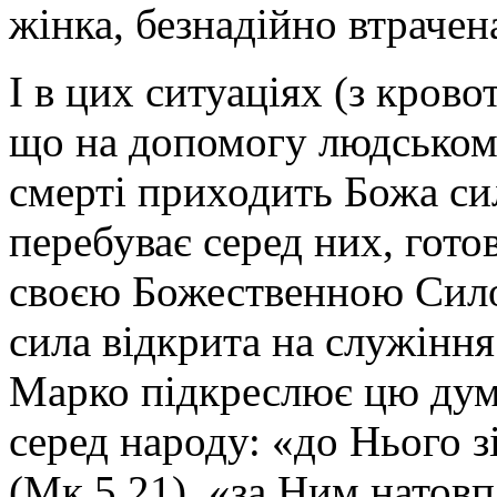
жінка, безнадійно втрачен
І в цих ситуаціях (з кров
що на допомогу людському
смерті приходить Божа си
перебуває серед них, гото
своєю Божественною Силою
сила відкрита на служіння
Марко підкреслює цю дум
серед народу: «до Нього з
(Мк.5,21), «за Ним натовп