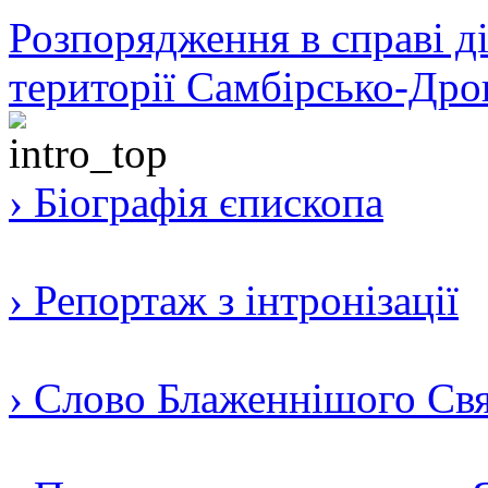
Розпорядження в справі ді
території Самбірсько-Дро
› Біографія єпископа
› Репортаж з інтронізації
› Слово Блаженнішого Свят