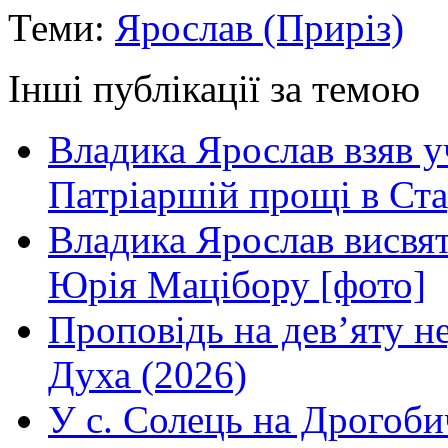
Теми:
Ярослав (Приріз)
Інші публікації за темою
Владика Ярослав взяв у
Патріаршій прощі в Ста
Владика Ярослав висвя
Юрія Мацібору [фото]
Проповідь на дев’яту н
Духа (2026)
У с. Солець на Дрогоби