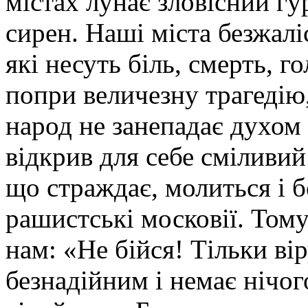
містах лунає зловісний гу
сирен. Наші міста безжал
які несуть біль, смерть, г
попри величезну трагедію
народ не занепадає духом і
відкрив для себе сміливий
що страждає, молиться і б
рашистські московії. Тому
нам: «Не бійся! Тільки вір
безнадійним і немає нічо