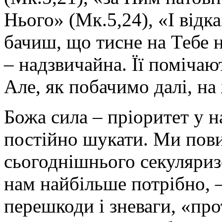
Нього» (Мк.5,24), «І відк
бачиш, що тисне на Тебе н
– надзвичайна. Її помічают
Але, як побачимо далі, на 
Божа сила – пріоритет у 
постійно шукати. Ми пови
сьогоднішнього секуляризо
нам найбільше потрібно, 
перешкоди і зневаги, «пр