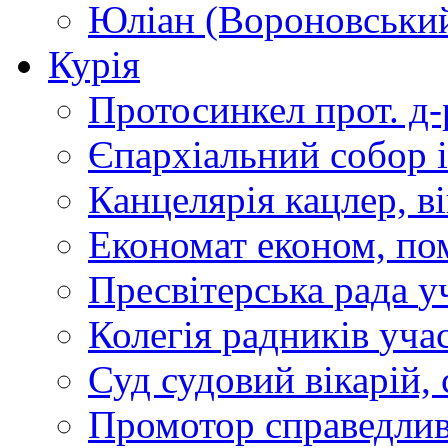
Юліан (Вороновськи
Курія
Протосинкел
прот. д
Єпархіальний собор
Канцелярія
кацлер, в
Економат
економ, по
Пресвітерська рада
у
Колегія радників
учас
Суд
судовий вікарій, с
Промотор справедлив