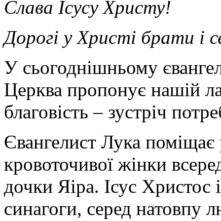
Слава Ісусу Христу!
Дорогі у Христі брати і 
У сьогоднішньому єванге
Церква пропонує нашій ла
благовість – зустріч потр
Євангелист Лука поміщає 
кровоточивої жінки всеред
дочки Яіра. Ісус Христос 
синагоги, серед натовпу л