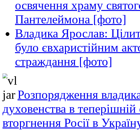
освячення храму свято
Пантелеймона [фото]
Владика Ярослав: Ціли
було євхаристійним акт
страждання [фото]
Розпорядження владика
духовенства в теперішній 
вторгнення Росії в Україн