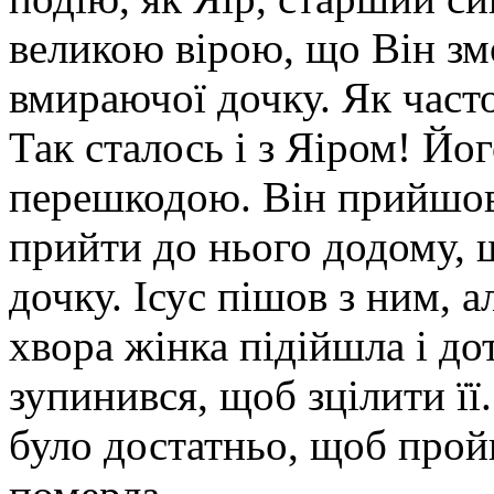
великою вірою, що Він зм
вмираючої дочку. Як част
Так сталось і з Яіром! Йо
перешкодою. Він прийшов 
прийти до нього додому, 
дочку. Ісус пішов з ним, 
хвора жінка підійшла і до
зупинився, щоб зцілити її
було достатньо, щоб прой