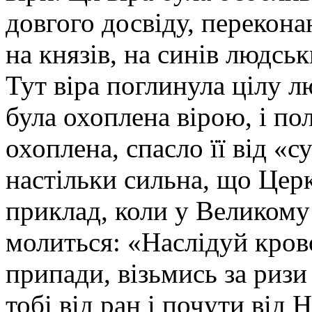
довгого досвіду, перекон
на князів, на синів людськ
Тут віра поглинула цілу л
була охоплена вірою, і по
охоплена, спасло її від «су
настільки сильна, що Цер
приклад, коли у Великому
молиться: «Наслідуй кров
припади, візьмись за риз
тобі від ран і почути від 