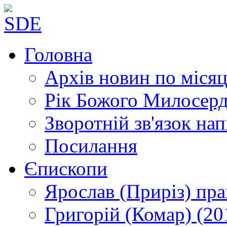
Головна
Архів новин
по місяц
Рік Божого Милосер
Зворотній зв'язок
нап
Посилання
Єпископи
Ярослав (Приріз)
пра
Григорій (Комар)
(20