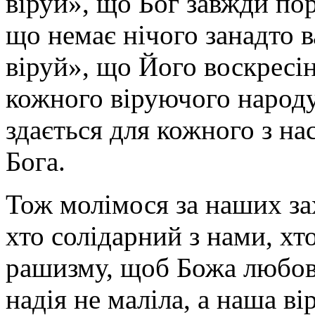
віруй», що Бог завжди пор
що немає нічого занадто 
віруй», що Його воскресін
кожного віруючого народу
здається для кожного з на
Бога.
Тож молімося за наших зах
хто солідарний з нами, хт
рашизму, щоб Божа любов 
надія не маліла, а наша ві