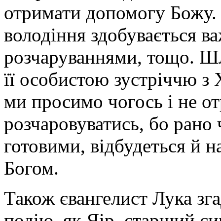
отримати допомогу Божу. 
володіння здобувається в
розчаруваннями, тощо. Шл
її особистою зустріччю з
ми просимо чогось і не о
розчаровуватись, бо рано 
готовими, відбудеться й н
Богом.
Також євангелист Лука зг
подію, як Яір, старший си