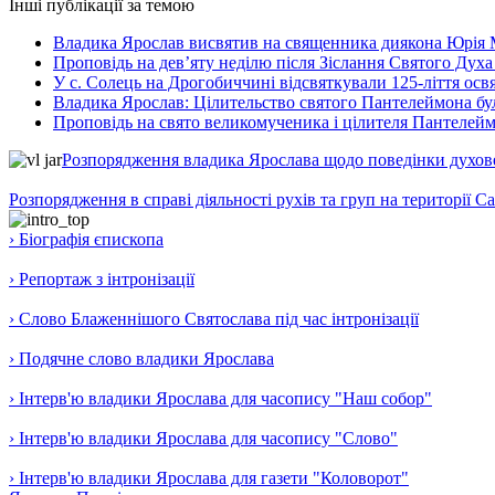
Інші публікації за темою
Владика Ярослав висвятив на священника диякона Юрія 
Проповідь на дев’яту неділю після Зіслання Святого Духа
У с. Солець на Дрогобиччині відсвяткували 125-ліття ос
Владика Ярослав: Цілительство святого Пантелеймона бу
Проповідь на свято великомученика і цілителя Пантелей
Розпорядження владика Ярослава щодо поведінки духовен
Розпорядження в справі діяльності рухів та груп на території 
› Біографія єпископа
› Репортаж з інтронізації
› Слово Блаженнішого Святослава під час інтронізації
› Подячне слово владики Ярослава
› Інтерв'ю владики Ярослава для часопису "Наш собор"
› Інтерв'ю владики Ярослава для часопису "Слово"
› Інтерв'ю владики Ярослава для газети "Коловорот"