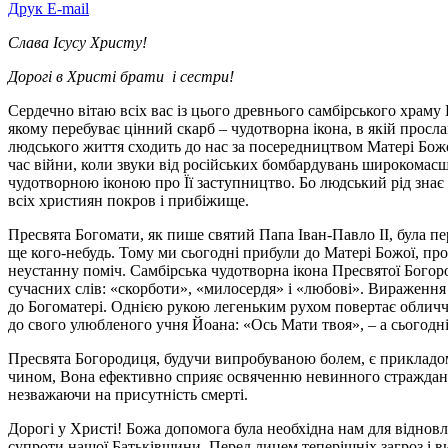
Друк
E-mail
Слава Ісусу Христу!
Дорогі в Христі брати і сестри!
Сердечно вітаю всіх вас із цього древнього самбірського храму
якому перебуває цінний скарб – чудотворна ікона, в якій просла
людського життя сходить до нас за посередництвом Матері Божої
час війни, коли звуки від російських бомбардувань широкомасшт
чудотворною іконою про Її заступництво. Бо людський рід знає
всіх християн покров і прибіжище.
Пресвята Богомати, як пише святий Папа Іван-Павло II, була пе
ще кого-небудь. Тому ми сьогодні прибули до Матері Божої, прос
неустанну поміч. Самбірська чудотворна ікона Пресвятої Богор
сучасних слів: «скорботи», «милосердя» і «любові». Вираження 
до Богоматері. Однією рукою легеньким рухом повертає обличчя
до свого улюбленого учня Йоана: «Ось Мати твоя», – а сьогодні
Пресвята Богородиця, будучи випробуваною болем, є прикладом в
чином, Вона ефективно сприяє освяченню невинного страждання
незважаючи на присутність смерті.
Дорогі у Христі! Божа допомога була необхідна нам для відновл
супроти нашої Батьківщини. Перед лицем теперішніх загроз і ви