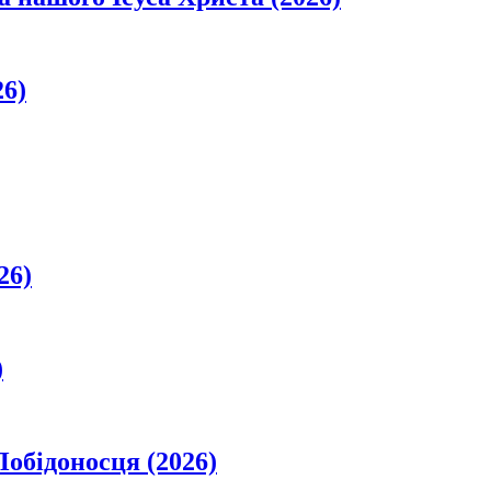
26)
26)
)
обідоносця (2026)