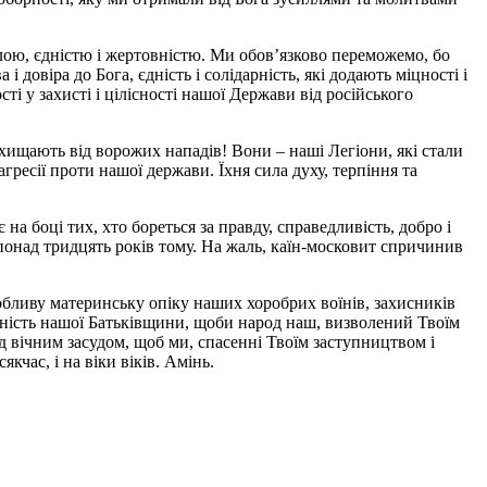
лою, єдністю і жертовністю. Ми обов’язково переможемо, бо
овіра до Бога, єдність і солідарність, які додають міцності і
і у захисті і цілісності нашої Держави від російського
ахищають від ворожих нападів! Вони – наші Легіони, які стали
гресії проти нашої держави. Їхня сила духу, терпіння та
а боці тих, хто бореться за правду, справедливість, добро і
 понад тридцять років тому. На жаль, каїн-московит спричинив
обливу материнську опіку наших хоробрих воїнів, захисників
існість нашої Батьківщини, щоби народ наш, визволений Твоїм
 вічним засудом, щоб ми, спасенні Твоїм заступництвом і
кчас, і на віки віків. Амінь.