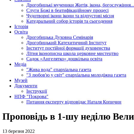
Дрогобицькі мученики
Житія, ікона, богослужіння..
Слуги Божі
в беатифікаційному процесі
Чудотворні ікони
ікони та відпустові місця
Катедральний собор
історія та сьогодення
Історія
Освіта
Дрогобицька Духовна Семінарія
Дрогобицький Катехитичний Інститут
Інститут постійної формації духовенства
Літня іконописна школа
церковне мистецтво
Садок «Ангелятко»
дошкільна освіта
Медіа
"Жива вода"
єпархіальна газета
"З любов'ю у світ"
єпархіальна молодіжна газета
Музей
Документи
Інструкції
НПФ "Покрова"
Питання експерту
відповідає Наталя Копичин
Проповідь в 1-шу неділю Вели
13 березня 2022