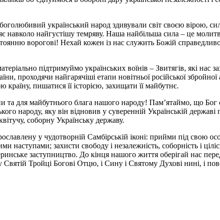
 боголюбивий український народ здивували світ своєю вірою, си
авколо найгустішу темряву. Наша найбільша сила – це молитва і д
тоянню ворогові! Нехай кожен із нас служить Божій справедливост
матеріально підтримуймо українських воїнів – Звитягів, які нас з
ни, проходячи найгарячіші етапи новітньої російської збройної а
ю країну, пишатися її історією, захищати її майбутнє.
 та для майбутнього блага нашого народу! Пам’ятаймо, що Бог є н
кого народу, яку він відновив у суверенній Українській державі
квітучу, соборну Українську державу.
ославлену у чудотворній Самбірській іконі: прийми під свою ос
и наступами; захисти свободу і незалежність, соборність і ціл
ринське заступництво. До кінця нашого життя оберігай нас перед
 Святій Тройці Богові Отцю, і Сину і Святому Духові нині, і повся