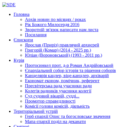
Головна
Архів новин
по місяцях / роках
Рік Божого Милосердя
2016
Зворотній зв'язок
написати нам листа
Посилання
Єпископи
Ярослав (Приріз)
правлячий архиєрей
Григорій (Комар)
(2014 - 2025 рр.)
Юліан (Вороновський)
(1993 - 2011 рр.)
Курія
Протосинкел
прот. д-р Роман Андрійовський
Єпархіальний собор
історія та рішення соборів
Канцелярія
кацлер, віце-канцлер, архіварій
Економат
економ, помічник, референт
Пресвітерська рада
учасники ради
Колегія радників
учасники колегії
Суд
судовий вікарій, судді...
Промотор справедливості
Комісії
голови комісій, діяльність
Територіальний устрій
Герб єпархії
Опис та богословське значення
Мапа єпархії
поділ на деканати
Святині