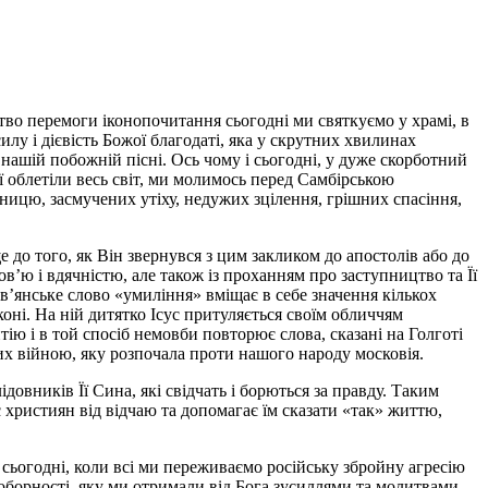
ство перемоги іконопочитання сьогодні ми святкуємо у храмі, в
илу і дієвість Божої благодаті, яка у скрутних хвилинах
нашій побожній пісні. Ось чому і сьогодні, у дуже скорботний
ї облетіли весь світ, ми молимось перед Самбірською
ницю, засмучених утіху, недужих зцілення, грішних спасіння,
 до того, як Він звернувся з цим закликом до апостолів або до
в’ю і вдячністю, але також із проханням про заступництво та Її
в’янське слово «умиління» вміщає в себе значення кількох
оні. На ній дитятко Ісус притуляється cвоїм обличчям
ю і в той спосіб немовби повторює слова, сказані на Голготі
них війною, яку розпочала проти нашого народу московія.
вників Її Сина, які свідчать і борються за правду. Таким
християн від відчаю та допомагає їм сказати «так» життю,
 сьогодні, коли всі ми переживаємо російську збройну агресію
соборності, яку ми отримали від Бога зусиллями та молитвами