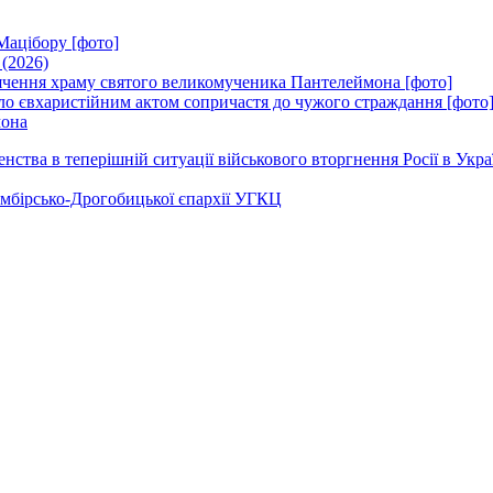
Мацібору [фото]
 (2026)
вячення храму святого великомученика Пантелеймона [фото]
ло євхаристійним актом сопричастя до чужого страждання [фото
мона
ства в теперішній ситуації військового вторгнення Росії в Укра
Самбірсько-Дрогобицької єпархії УГКЦ