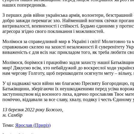
наших попередників.
З перших днів війни українська армія, волонтери, безстрашний
добро завжди перемагає зло. Найменший вогник свічки проганяє н
витривалості, впевненості і стійкості. Будьмо єдиними у протис
агресора згідно свого покликання і можливостей.
Молімося за справедливий мир в Україні і світі! Молитовно та 
справжньою скелею на захисті незалежності й суверенітету Украї
виваженість є для всіх нас прикладом того, як треба любити сво
Молімося, борімося і працюймо задля захисту нашої Батьківщини
мир! Дякуємо всім, хто небайдужий до воскреслої ходи українсь
нам чергову Голготу, щоб перешкодити осягнути мету – вільну, 
У ці надважкі часи війни ми благаємо Пресвяту Богородицю, пр
Батьківщини, зберігаючи їх неушкодженими перед усіма ворожим
заступництвом від воєнного лиха, вдячно прославляв Твоє мате
поміччю, віддавали за все славу, хвалу, подяку і честь Єдиному у
13 березня 2022 року Божого,
м. Самбір
Теми:
Ярослав (Приріз)