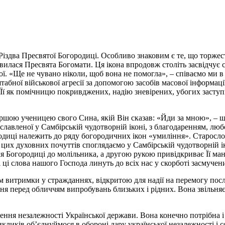
 Різдва Пресвятої Богородиці. Особливо знаковим є те, що торже
вилася Пресвята Богомати. Ця ікона впродовж століть засвідчує с
. «Ще не чувано ніколи, щоб вона не помогла», – співаємо ми в 
абної військової агресії за допомогою засобів масової інформаці
 Її як помічницю покривджених, надію зневірених, убогих заступ
ршою ученицею свого Сина, якій Він сказав: «Йди за мною», – ще
лавленої у Самбірській чудотворній іконі, з благодаренням, любо
одиці належить до ряду богородичних ікон «умиління». Старосло
цих духовних почуттів споглядаємо у Самбірській чудотворній ік
 Богородиці до молільника, а другою рукою привідкриває Її манті
 ці слова нашого Господа линуть до всіх нас у скорботі засмуче
итримки у стражданнях, відкритою для надії на перемогу послідо
 перед обличчям випробувань близьких і рідних. Вона звільняє 
ення незалежності Української держави. Вона конечно потрібна і
кликів об’єднуймося в обороні дару української незалежності і 