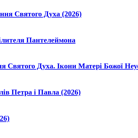
ання Святого Духа (2026)
цілителя Пантелеймона
ня Святого Духа. Ікони Матері Божої Неу
лів Петра і Павла (2026)
26)