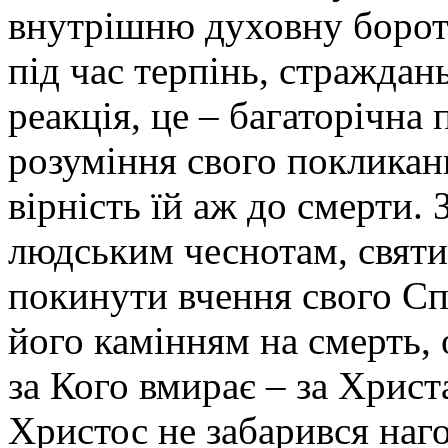
внутрішню духовну бороть
під час терпінь, страждан
реакція, це – багаторічна
розуміння свого покликанн
вірність їй аж до смерти.
людським чеснотам, святи
покинути вчення свого Сп
його камінням на смерть, 
за Кого вмирає – за Христ
Христос не забарився наго