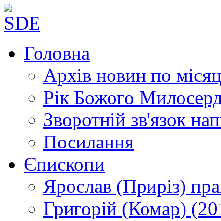
Головна
Архів новин
по місяц
Рік Божого Милосер
Зворотній зв'язок
нап
Посилання
Єпископи
Ярослав (Приріз)
пра
Григорій (Комар)
(20