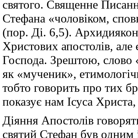
святого. Священне Писанн
Стефана «
чоловіком, спов
(пор. Ді. 6,5).
Архидияко
Христових апостолів, але
Господа.
Зрештою, слово «
як «мученик», етимологіч
тобто говорить про тих бр
показує нам Ісуса Христа,
Діяння Апостолів говорят
святий Стефан був одним і