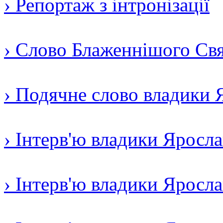
› Репортаж з інтронізації
› Слово Блаженнішого Свят
› Подячне слово владики 
› Інтерв'ю владики Яросл
› Інтерв'ю владики Яросл