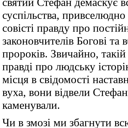
святий Стефан демаскує в
суспільства, привселюдно
совісті правду про постій
законовчителів Богові та
пророків. Звичайно, такій
правді про людську історі
місця в свідомості настав
вуха, вони відвели Стефан
каменували.
Чи в змозі ми збагнути в