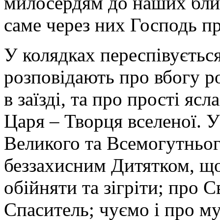
милосердям до наших ближ
саме через них Господь пр
У колядках переспівується
розповідають про вбогу р
в заїзді, та про прості яс
Царя – Творця вселеної. 
Великого та Всемогутньог
беззахисним Дитятком, що
обійняти та зігріти; про С
Спаситель; чуємо і про му