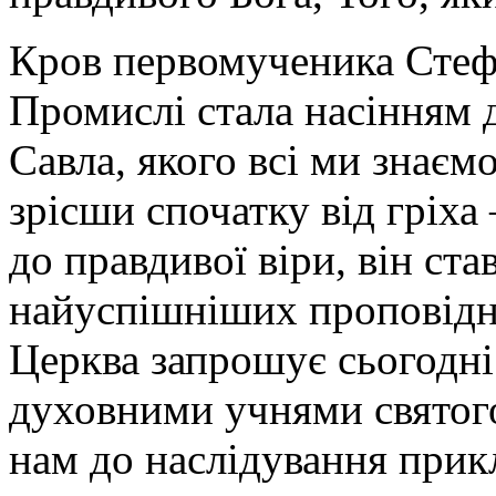
Кров первомученика Стеф
Промислі стала насінням 
Савла, якого всі ми знаєм
зрісши спочатку від гріха
до правдивої віри, він ст
найуспішніших проповідни
Церква запрошує сьогодні
духовними учнями святог
нам до наслідування прикл