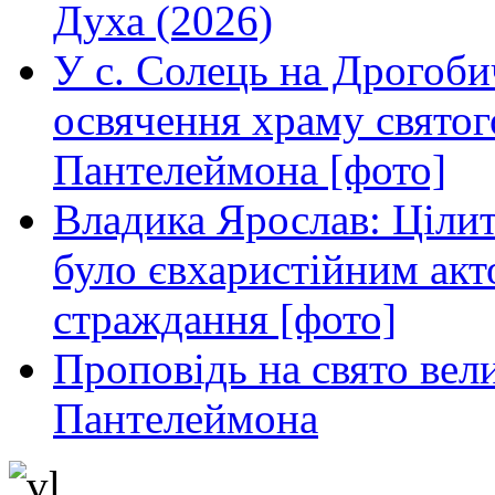
Духа (2026)
У с. Солець на Дрогоби
освячення храму свято
Пантелеймона [фото]
Владика Ярослав: Ціли
було євхаристійним акт
страждання [фото]
Проповідь на свято вел
Пантелеймона