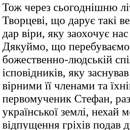
Тож через сьогоднішню л
Творцеві, що дарує такі в
дар віри, яку заохочує на
Дякуймо, що перебуваємо 
божественно-людській спі
ісповідників, яку заснував
вірними її членами та їх
первомученик Стефан, раз
української землі, нехай 
відпущення гріхів подав 