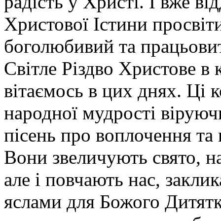
радість у Христі. І вже ві
Христової Істини просвіти
боголюбивий та працьовит
Світле Різдво Христове в
вітаємось в цих днях. Ці 
народної мудрості віруюч
пісень про воплочення та
Вони звеличують свято, на
але і повчають нас, закли
яслами для Божого Дитятк