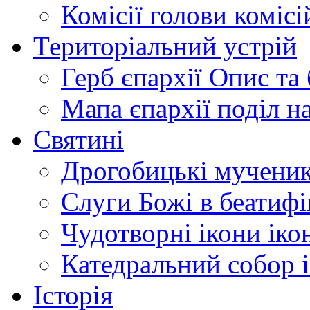
Комісії
голови комісі
Територіальний устрій
Герб єпархії
Опис та 
Мапа єпархії
поділ н
Святині
Дрогобицькі мучени
Слуги Божі
в беатиф
Чудотворні ікони
іко
Катедральний собор
Історія