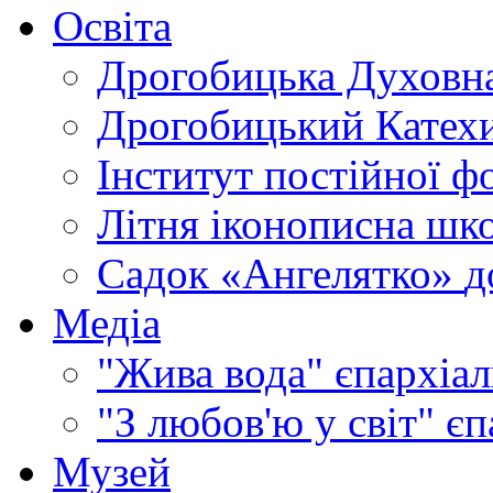
Освіта
Дрогобицька Духовна
Дрогобицький Катехи
Інститут постійної ф
Літня іконописна шк
Садок «Ангелятко»
д
Медіа
"Жива вода"
єпархіал
"З любов'ю у світ"
єп
Музей