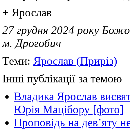
+ Ярослав
27 грудня 2024 року Божо
м. Дрогобич
Теми:
Ярослав (Приріз)
Інші публікації за темою
Владика Ярослав висвя
Юрія Мацібору [фото]
Проповідь на дев’яту н