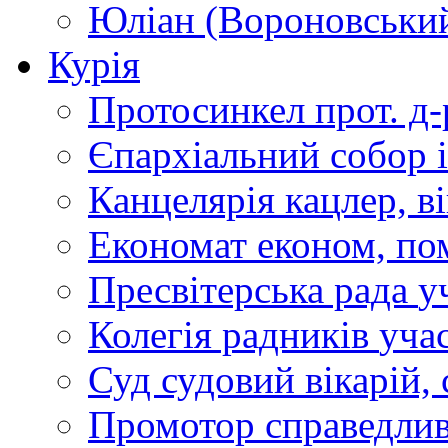
Юліан (Вороновськи
Курія
Протосинкел
прот. д
Єпархіальний собор
Канцелярія
кацлер, в
Економат
економ, по
Пресвітерська рада
у
Колегія радників
учас
Суд
судовий вікарій, с
Промотор справедлив