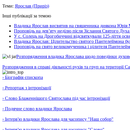
Теми:
Ярослав (Приріз)
Інші публікації за темою
Владика Ярослав висвятив на священника диякона Юрія 
Проповідь на дев’яту неділю після Зіслання Святого Духа
У с. Солець на Дрогобиччині відсвяткували 125-ліття ос
Владика Ярослав: Цілительство святого Пантелеймона бу
Проповідь на свято великомученика і цілителя Пантелей
Розпорядження владика Ярослава щодо поведінки духовен
Розпорядження в справі діяльності рухів та груп на території 
› Біографія єпископа
› Репортаж з інтронізації
› Слово Блаженнішого Святослава під час інтронізації
› Подячне слово владики Ярослава
› Інтерв'ю владики Ярослава для часопису "Наш собор"
› Інтерв'ю владики Ярослава для часопису "Слово"