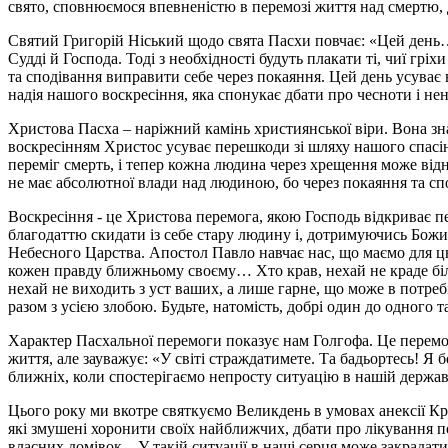
свято, сповнюємося впевненістю в перемозі життя над смертю, д
Святий Григорій Ніський щодо свята Пасхи повчає: «Цей день…
Судді й Господа. Тоді з необхідності будуть плакати ті, чиї грі
та сподівання виправити себе через покаяння. Цей день усуває
надія нашого воскресіння, яка спонукає дбати про чесноти і не
Христова Пасха – наріжний камінь християнської віри. Вона зн
воскресінням Христос усуває перешкоди зі шляху нашого спас
переміг смерть, і тепер кожна людина через хрещення може відно
не має абсолютної влади над людиною, бо через покаяння та спо
Воскресіння - це Христова перемога, якою Господь відкриває пе
благодаттю скидати із себе стару людину і, дотримуючись Божи
Небесного Царства. Апостол Павло навчає нас, що маємо для цьо
кожен правду ближньому своєму… Хто крав, нехай не краде біл
нехай не виходить з уст ваших, а лише гарне, що може в потребі
разом з усією злобою. Будьте, натомість, добрі один до одного 
Характер Пасхальної перемоги показує нам Голгофа. Це перемог
життя, але зауважує: «У світі страждатимете. Та бадьортесь! Я 
ближніх, коли спостерігаємо непросту ситуацію в нашій державі 
Цього року ми вкотре святкуємо Великдень в умовах анексії К
які змушені хоронити своїх найближчих, дбати про лікування п
власних домівок... У такій ситуації в наші серця може закрадати