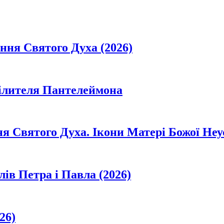
ання Святого Духа (2026)
цілителя Пантелеймона
ня Святого Духа. Ікони Матері Божої Неу
лів Петра і Павла (2026)
26)