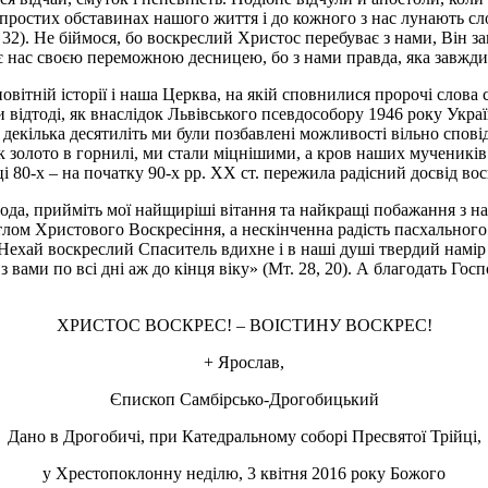
епростих обставинах нашого життя і до кожного з нас лунають сл
 12, 32). Не біймося, бо воскреслий Христос перебуває з нами, Він
є нас своєю переможною десницею, бо з нами правда, яка завжди
овітній історії і наша Церква, на якій сповнилися пророчі слова
ни відтоді, як внаслідок Львівського псевдособору 1946 року Укр
бо декілька десятиліть ми були позбавлені можливості вільно спов
к золото в горнилі, ми стали міцнішими, а кров наших мучеників
 80-х – на початку 90-х рр. ХХ ст. пережила радісний досвід вос
да, прийміть мої найщиріші вітання та найкращі побажання з на
тлом Христового Воскресіння, а нескінченна радість пасхального
. Нехай воскреслий Спаситель вдихне і в наші душі твердий намі
ами по всі дні аж до кінця віку» (Мт. 28, 20). А благодать Госп
ХРИСТОС ВОСКРЕС! – ВОІСТИНУ ВОСКРЕС!
+ Ярослав,
Єпископ Самбірсько-Дрогобицький
Дано в Дрогобичі, при Катедральному соборі Пресвятої Трійці,
у Хрестопоклонну неділю, 3 квітня 2016 року Божого