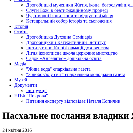
Дрогобицькі мученики
Житія, ікона, богослужіння..
Слуги Божі
в беатифікаційному процесі
Чудотворні ікони
ікони та відпустові місця
Катедральний собор
історія та сьогодення
Історія
Освіта
Дрогобицька Духовна Семінарія
Дрогобицький Катехитичний Інститут
Інститут постійної формації духовенства
Літня іконописна школа
церковне мистецтво
Садок «Ангелятко»
дошкільна освіта
Медіа
"Жива вода"
єпархіальна газета
"З любов'ю у світ"
єпархіальна молодіжна газета
Музей
Документи
Інструкції
НПФ "Покрова"
Питання експерту
відповідає Наталя Копичин
Пасхальне послання владики 
24 квітня 2016