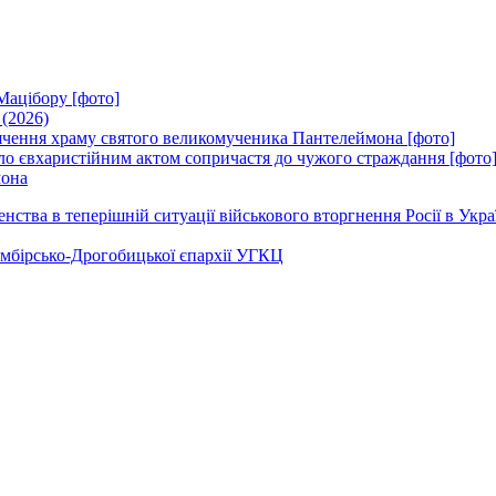
Мацібору [фото]
 (2026)
вячення храму святого великомученика Пантелеймона [фото]
ло євхаристійним актом сопричастя до чужого страждання [фото
мона
ства в теперішній ситуації військового вторгнення Росії в Укра
Самбірсько-Дрогобицької єпархії УГКЦ