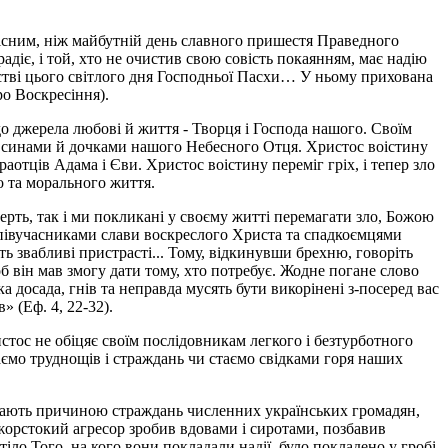
дісним, ніж майбутній день славного пришестя Праведного
радіє, і той, хто не очистив свою совість покаянням, має надію
естві цього світлого дня Господньої Пасхи… У ньому прихована
ро Воскресіння).
до джерела любові й життя - Творця і Господа нашого. Своїм
и синами й дочками нашого Небесного Отця. Христос воістину
аотців Адама і Єви. Христос воістину переміг гріх, і тепер зло
о та морального життя.
ерть, так і ми покликані у своєму житті перемагати зло, Божою
співучасниками слави воскреслого Христа та спадкоємцями
ь звабливі пристрасті... Тому, відкинувши брехню, говоріть
він мав змогу дати тому, хто потребує. Жодне погане слово
 досада, гнів та неправда мусять бути викорінені з-посеред вас
» (Еф. 4, 22-32).
тос не обіцяє своїм послідовникам легкого і безтурботного
знаємо труднощів і страждань чи стаємо свідками горя наших
 стають причиною страждань численних українських громадян,
 жорстокий агресор зробив вдовами і сиротами, позбавив
тіло Того, на кого вони покладали надії, було покладено у гробі