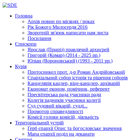
Головна
Архів новин
по місяцях / роках
Рік Божого Милосердя
2016
Зворотній зв'язок
написати нам листа
Посилання
Єпископи
Ярослав (Приріз)
правлячий архиєрей
Григорій (Комар)
(2014 - 2025 рр.)
Юліан (Вороновський)
(1993 - 2011 рр.)
Курія
Протосинкел
прот. д-р Роман Андрійовський
Єпархіальний собор
історія та рішення соборів
Канцелярія
кацлер, віце-канцлер, архіварій
Економат
економ, помічник, референт
Пресвітерська рада
учасники ради
Колегія радників
учасники колегії
Суд
судовий вікарій, судді...
Промотор справедливості
Комісії
голови комісій, діяльність
Територіальний устрій
Герб єпархії
Опис та богословське значення
Мапа єпархії
поділ на деканати
Святині