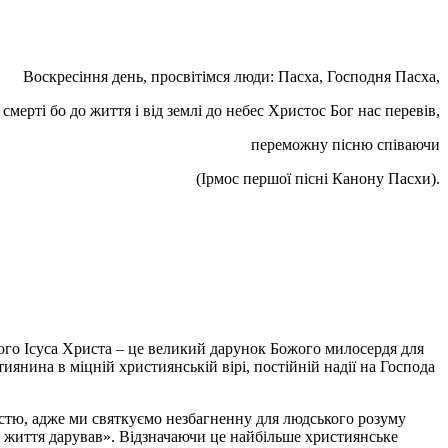
Воскресіння день, просвітімся люди: Пасха, Господня Пасха,
 смерті бо до життя і від землі до небес Христос Бог нас перевів,
переможну пісню співаючи
(Ірмос першої пісні Канону Пасхи).
ого Ісуса Христа – це великий дарунок Божого милосердя для
нина в міцній християнській вірі, постійній надії на Господа
істю, адже ми святкуємо незбагненну для людського розуму
х, життя дарував». Відзначаючи це найбільше християнське