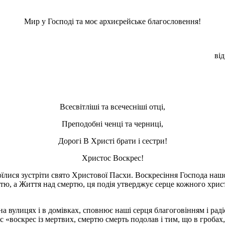
Мир у Господі та моє архиєрейське благословення!
від
Всесвітліші та всечесніші отці,
Преподобні ченці та черниці,
Дорогі В Христі брати і сестри!
Христос Воскрес!
їлися зустріти свято Христової Пасхи. Воскресіння Господа наш
, а Життя над смертю, ця подія утверджує серце кожного христия
а вулицях і в домівках, сповнює наші серця благоговінням і рад
ос «воскрес із мертвих, смертю смерть подолав і тим, що в гроба