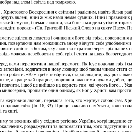
обра над злом і світла над темрявою.
 Христового Воскресіння є світлим і радісним, навіть більш ра
хи будуть явлені, нині ж між нами немає сумних. Нині і праведник 
 всякий смуток, і немає людини, яка б не знаходила утіхи в торж
навидіти пороки» (Св. Григорій Ніський.Слово на святу Пасху. П
аменує зцілення людства і очищення його від гріха, повернення 
іння, повертаючи нам можливість знову відчути себе улюбленим
вити єдність із Богом, яку людство втратило через гріх наших пр
відь можемо перебороти в собі гріх і стати на шлях богоугодног
ред нами перспективи нашої перемоги. Як Ісус подолав гріх і см
х заповідей, зодягатися в нову людину, щоб таким чином стати 
го робити: «Вам треба позбутися, старої людини, яку розтлівают
ьше, а краще хай працює, творивши власними руками добро, щоб 
 повчити, і щоб це вийшло на користь тим, які чують його… Усяка
та милосердні, прощайте один одному, як Бог у Христі вам простив
а жертовної любові, перемога Того, хто жертвує собою сам. Хрис
бо подолав світ» (Ів. 16, 33). Про це важливо пам’ятати, коли за
та світі.
риму та воєнних дій у східних регіонах України, котрі щоденно
окалічених, розраджувати та допомагати тим, кого підступний і
ся відчай, смуток і непевність. Подібне відчули й апостоли, коли 