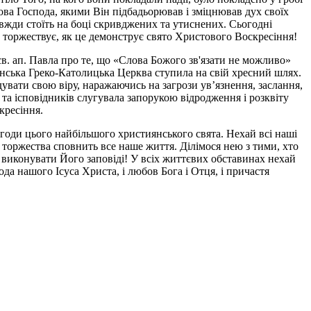
ова Господа, якими Він підбадьорював і зміцнював дух своїх
 завжди стоїть на боці скривджених та утиснених. Сьогодні
 торжествує, як це демонструє свято Христового Воскресіння!
 св. ап. Павла про те, що «Слова Божого зв'язати не можливо»
аїнська Греко-Католицька Церква ступила на свій хресний шлях.
ідувати свою віру, наражаючись на загрози ув’язнення, заслання,
 та ісповідників слугувала запорукою відродження і розквіту
кресіння.
годи цього найбільшого християнського свята. Нехай всі наші
 торжества сповнить все наше життя. Ділімося нею з тими, хто
р виконувати Його заповіді! У всіх життєвих обставинах нехай
ода нашого Ісуса Христа, і любов Бога і Отця, і причастя