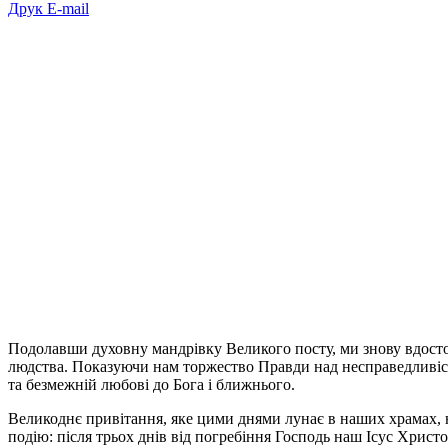
Друк
E-mail
Подолавши духовну мандрівку Великого посту, ми знову вдосто
людства. Показуючи нам торжество Правди над несправедливістю
та безмежній любові до Бога і ближнього.
Великоднє привітання, яке цими днями лунає в наших храмах, н
подію: після трьох днів від погребіння Господь наш Ісус Христ