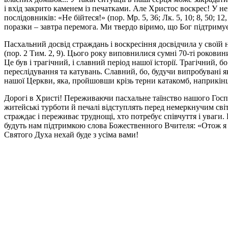
і вхід закрито каменем із печатками. Але Христос воскрес! У н
послідовників: «Не бійтеся!» (пор. Мр. 5, 36; Лк. 5, 10; 8, 50;
поразки – завтра перемога. Ми твердо віримо, що Бог підтриму
Пасхальний досвід страждань і воскресіння досвідчила у своїй н
(пор. 2 Тим. 2, 9). Цього року виповнилися сумні 70-ті рокови
Це був і трагічний, і славний період нашої історії. Трагічний, 
переслідування та катувань. Славний, бо, будучи випробувані я
нашої Церкви, яка, пройшовши крізь терни катакомб, наприкінці
Дорогі в Христі! Переживаючи пасхальне таїнство нашого Госпо
житейські турботи й печалі відступлять перед немеркнучим сві
страждає і переживає труднощі, хто потребує співчуття і уваги
будуть нам підтримкою слова Божественного Вчителя: «Отож я з в
Святого Духа нехай буде з усіма вами!