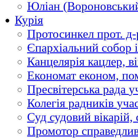
Юліан (Вороновськи
Курія
Протосинкел
прот. д
Єпархіальний собор
Канцелярія
кацлер, в
Економат
економ, по
Пресвітерська рада
у
Колегія радників
учас
Суд
судовий вікарій, с
Промотор справедлив