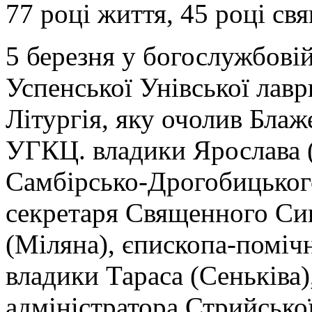
77 році життя, 45 році св
5 березня у богослужбовій
Успенської Унівської лав
Літургія, яку очолив Бла
УГКЦ. владики Ярослава (
Самбірсько-Дрогобицького
секретаря Священного С
(Міляна), єпископа-помічн
владики Тараса (Сеньківа)
адміністратора Стрийської