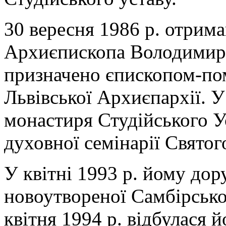
30 вересня 1986 р. отрима
Архиєпископа Володимира
призначено єпископом-по
Львівської Архиєпархії. 
монастиря Студійського Ус
духовної семінарії Святог
У квітні 1993 р. йому дор
новоутвореної Самбірсько
квітня 1994 р. відбулася й