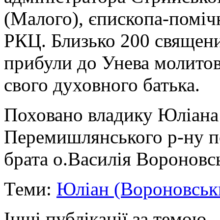
(Малого), єпископа-помічн
РКЦ. Близько 200 священик
прибули до Унева молито
свого духовного батька.
Поховано владику Юліана н
Перемишлянського р-ну п
брата о.Василія Вороновс
Теми:
Юліан (Вороновськ
Інші публікації за темою