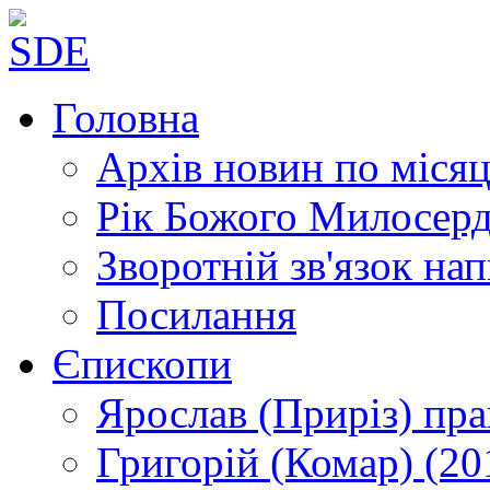
Головна
Архів новин
по місяц
Рік Божого Милосер
Зворотній зв'язок
нап
Посилання
Єпископи
Ярослав (Приріз)
пра
Григорій (Комар)
(20