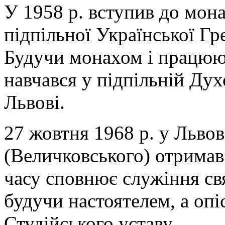
У 1958 р. вступив до мон
підпільної Української Гр
Будучи монахом і працююч
навчався у підпільній Дух
Львові.
27 жовтня 1968 р. у Льво
(Величковського) отримав 
часу сповнює служіння с
будучи настоятелем, а оп
Студійського уставу.