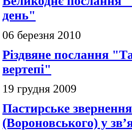
Великоднє послання "
день"
06 березня 2010
Різдвяне послання "Т
вертепі"
19 грудня 2009
Пастирське зверненн
(Вороновського) у зв’я