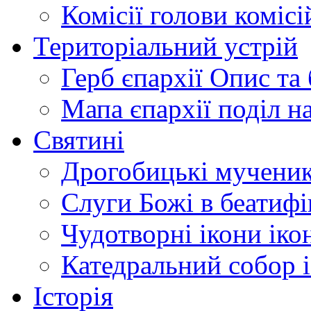
Комісії
голови комісі
Територіальний устрій
Герб єпархії
Опис та 
Мапа єпархії
поділ н
Святині
Дрогобицькі мучени
Слуги Божі
в беатиф
Чудотворні ікони
іко
Катедральний собор
Історія