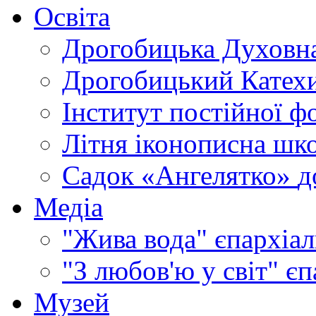
Освіта
Дрогобицька Духовна
Дрогобицький Катехи
Інститут постійної ф
Літня іконописна шк
Садок «Ангелятко»
д
Медіа
"Жива вода"
єпархіал
"З любов'ю у світ"
єп
Музей