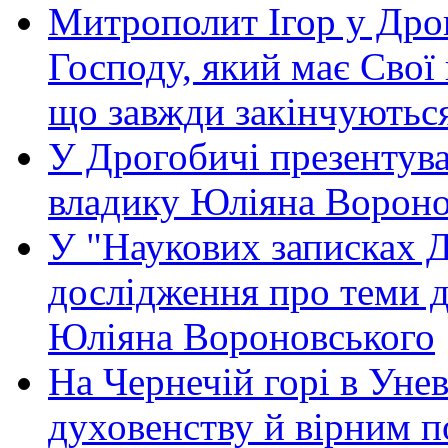
Митрополит Ігор у Дро
Господу, який має Свої 
що завжди закінчуються
У Дрогобичі презентува
владику Юліяна Вороно
У "Наукових записках 
дослідження про теми 
Юліяна Вороновського
На Чернечій горі в Уне
духовенству й вірним 