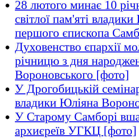
28 лютого минає 10 річ
світлої пам'яті владик
першого єпископа Самб
Духовенство єпархії м
річницю з дня народже
Вороновського [фото]
У Дрогобицькій семінар
владики Юліяна Вороно
У Старому Самборі вша
архиєреїв УГКЦ [фото]