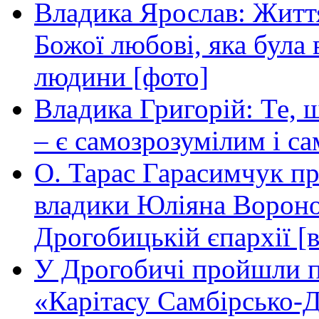
Владика Ярослав: Житт
Божої любові, яка була 
людини [фото]
Владика Григорій: Те, 
– є самозрозумілим і с
О. Тарас Гарасимчук пр
владики Юліяна Вороно
Дрогобицькій єпархії [в
У Дрогобичі пройшли пе
«Карітасу Самбірсько-Д