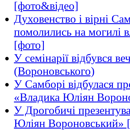
[фото&відео]
Духовенство і вірні Са
помолились на могилі 
[фото]
У семінарії відбувся ве
(Вороновського)
У Самборі відбулася пр
«Владика Юліян Вороно
У Дрогобичі презентува
Юліян Вороновський» 