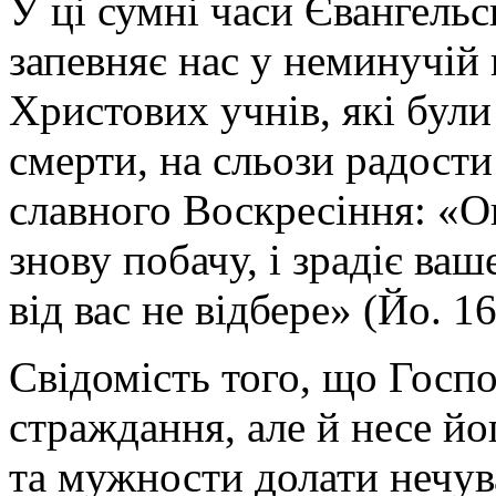
У ці сумні часи Євангельс
запевняє нас у неминучій 
Христових учнів, які були
смерти, на сльози радост
славного Воскресіння: «Оц
знову побачу, і зрадіє ваш
від вас не відбере» (Йо. 16
Свідомість того, що Госп
страждання, але й несе йо
та мужности долати нечув