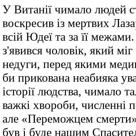
У Витанії чимало людей ст
воскресив із мертвих Лаза
всій Юдеї та за її межами.
з'явився чоловік, який міг
недуги, перед якими медиц
би прикована неабияка ува
історії людства, чимало т
важкі хвороби, численні п
але «Переможцем смерти» 
був і буде нашим Спасите