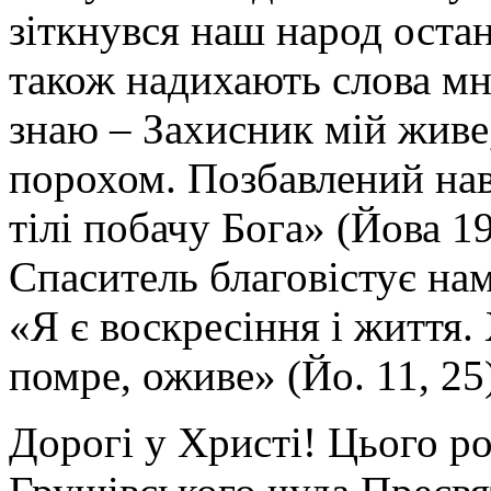
зіткнувся наш народ оста
також надихають слова м
знаю – Захисник мій живе,
порохом. Позбавлений наві
тілі побачу Бога» (Йова 1
Спаситель благовістує на
«Я є воскресіння і життя.
помре, оживе» (Йо. 11, 25
Дорогі у Христі! Цього р