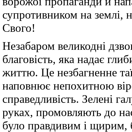
ворожої пропаганди й нап
супротивником на землі, н
Свого!
Незабаром великодні дзво
благовість, яка надає гли
життю. Це незбагненне таї
наповнює непохитною вір
справедливість. Зелені га
руках, промовляють до на
було правдивим і щирим, б