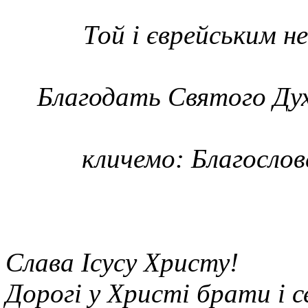
Той і єврейським н
Благодать Святого Духа 
кличемо: Благослов
Слава Icyсу Христу!
Дорогі у Христі брати і 