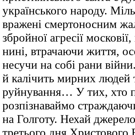
українського народу. Міль
вражені смертоносним ж
збройної агресії московії,
нині, втрачаючи життя, осе
несучи на собі рани війн
й калічить мирних людей 
руйнування… У тих, хто п
розпізнаваймо страждаюч
на Голготу. Нехай джерело
третього дня Христового 