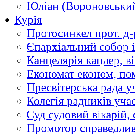
Юліан (Вороновськи
Курія
Протосинкел
прот. д
Єпархіальний собор
Канцелярія
кацлер, в
Економат
економ, по
Пресвітерська рада
у
Колегія радників
учас
Суд
судовий вікарій, с
Промотор справедлив