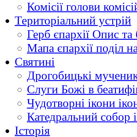
Комісії
голови комісі
Територіальний устрій
Герб єпархії
Опис та 
Мапа єпархії
поділ н
Святині
Дрогобицькі мучени
Слуги Божі
в беатиф
Чудотворні ікони
іко
Катедральний собор
Історія