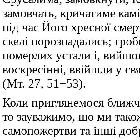
замовчать, кричатиме камін
під час Його хресної смер
скелі порозпадались; гроб
померлих устали і, вийшо
воскресінні, ввійшли у св
(Мт. 27, 51−53).
Коли приглянемося ближч
то зауважимо, що ми тако
самопожертви та інші доб