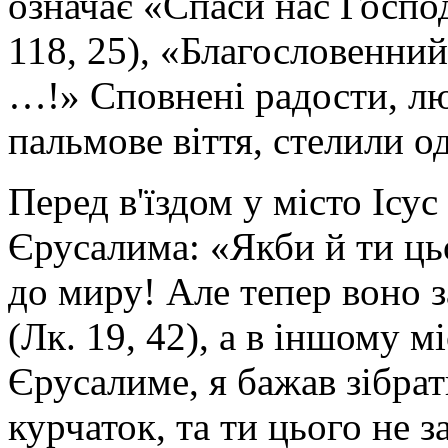
означає «Спаси нас Господ
118, 25), «Благословенний
…!» Сповнені радости, л
пальмове віття, стелили о
Перед в'їздом у місто Ісу
Єрусалима: «Якби й ти цьо
до миру! Але тепер воно 
(Лк. 19, 42), а в іншому м
Єрусалиме, я бажав зібрат
курчаток, та ти цього не за