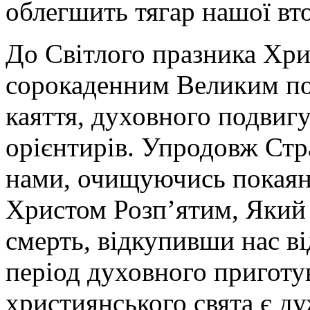
облегшить тягар нашої вто
До Світлого празника Хри
сорокаденним Великим по
каяття, духовного подвиг
орієнтирів. Упродовж Стр
нами, очищуючись покаян
Христом Розп’ятим, Який 
смерть, відкупивши нас ві
період духовного приготу
християнського свята є д