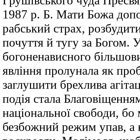
Грушівського чуда Пресвят
1987 р. Б. Мати Божа доп
рабський страх, розбудит
почуття й тугу за Богом. 
богоненависного більшови
явління пролунала як проб
заглушити брехлива агітац
подія стала Благовіщенням
національної свободи, бо 
безбожний режим упав, а