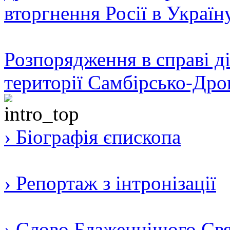
вторгнення Росії в Україн
Розпорядження в справі ді
території Самбірсько-Дро
› Біографія єпископа
› Репортаж з інтронізації
› Слово Блаженнішого Свят