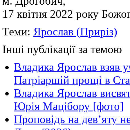
м. Дрогобич,
17 квітня 2022 року Божо
Теми:
Ярослав (Приріз)
Інші публікації за темою
Владика Ярослав взяв у
Патріаршій прощі в Ста
Владика Ярослав висвя
Юрія Мацібору [фото]
Проповідь на дев’яту н