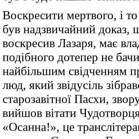
Воскресити мертвого, і то
був надзвичайний доказ, 
воскресив Лазаря, має вл
подібного дотепер не бачи
найбільшим свідченням пр
люд, який звідусіль зібра
старозавітної Пасхи, звор
вийшов вітати Чудотворця
«Осанна!», це транслітера