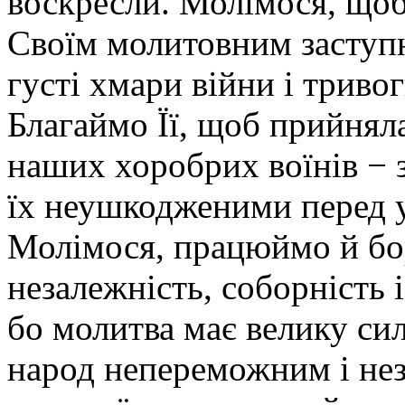
воскресли. Молімося, щоб
Своїм молитовним заступ
густі хмари війни і тривог
Благаймо Її, щоб прийнял
наших хоробрих воїнів − 
їх неушкодженими перед 
Молімося, працюймо й бор
незалежність, соборність 
бо молитва має велику си
народ непереможним і нез