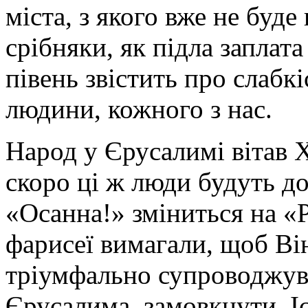
міста, з якого вже не буде
срібняки, як підла заплата
півень звістить про слабкі
людини, кожного з нас.
Народ у Єрусалимі вітав Х
скоро ці ж люди будуть до
«Осанна!» зміниться на «
фарисеї вимагали, щоб Ві
тріумфально супроводжув
Єрусалима, замовкнути, Іс