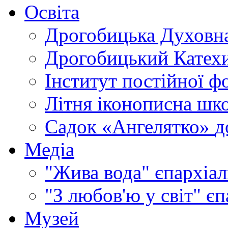
Освіта
Дрогобицька Духовна
Дрогобицький Катехи
Інститут постійної ф
Літня іконописна шк
Садок «Ангелятко»
д
Медіа
"Жива вода"
єпархіал
"З любов'ю у світ"
єп
Музей