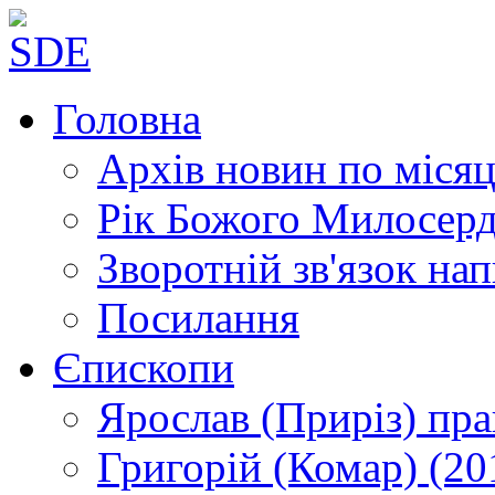
Головна
Архів новин
по місяц
Рік Божого Милосер
Зворотній зв'язок
нап
Посилання
Єпископи
Ярослав (Приріз)
пра
Григорій (Комар)
(20