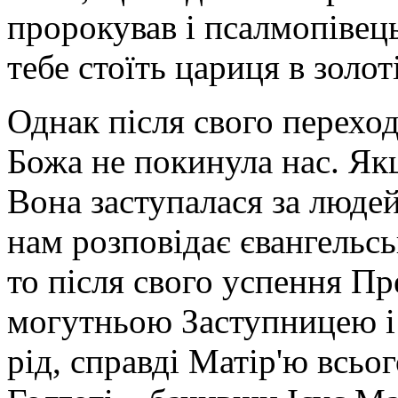
пророкував і псалмопіве
тебе стоїть цариця в золот
Однак після свого перехо
Божа не покинула нас. Як
Вона заступалася за люде
нам розповідає євангельсь
то після свого успення Пр
могутньою Заступницею і
рід, справді Матір'ю всьо