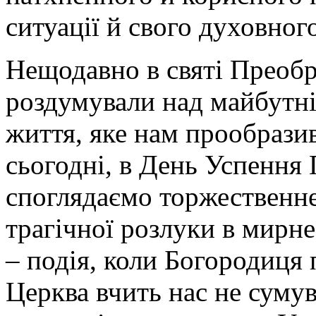
ситуації й свого духовног
Нещодавно в святі Преоб
роздумували над майбутн
життя, яке нам прообрази
сьогодні, в День Успення 
споглядаємо торжественне
трагічної розлуки в мирне
– подія, коли Богородиця 
Церква вчить нас не сумув