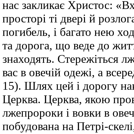
нас закликає Христос: «В
просторі ті двері й розлог
погибель, і багато нею ход
та дорога, що веде до житт
знаходять. Стережіться л
вас в овечій одежі, а всер
15). Шлях цей і дорогу н
Церква. Церква, якою пров
лжепророки і вовки в овеч
побудована на Петрі-скелі,