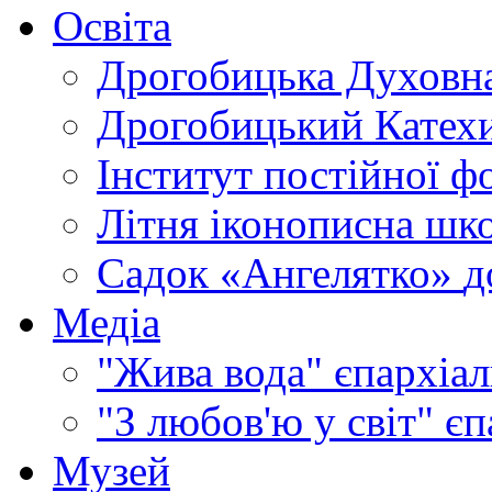
Освіта
Дрогобицька Духовна
Дрогобицький Катехи
Інститут постійної ф
Літня іконописна шк
Садок «Ангелятко»
д
Медіа
"Жива вода"
єпархіал
"З любов'ю у світ"
єп
Музей