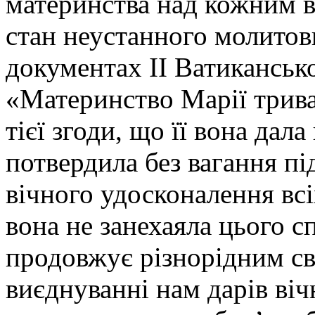
материнства над кожним в
стан неустанного молитов
документах ІІ Ватиканськ
«Материнство Марії трива
тієї згоди, що її вона дал
потвердила без вагання пі
вічного удосконалення всі
вона не занехаяла цього с
продовжує різнорідним св
виєднуванні нам дарів віч