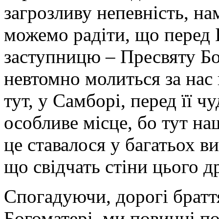
загрозливу непевність, нам
можемо радіти, що перед
заступницю – Пресвяту Б
невтомно молиться за нас
тут, у Самборі, перед її 
особливе місце, бо тут на
це ставалося у багатьох в
що свідчать стіни цього д
Спогадуючи, дорогі браття
Богоматері, ми повинні по