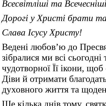
Всесвітліші та Всечесніші
Дорогі у Христі брати та
Слава Ісусу Христу!
Ведені любов’ю до Пресвя
зібралися ми всі сьогодні 
чудотворної Її ікони, що
Діви й отримати благодать
духовного життя та щоден
Ще кілька днів тому, свя