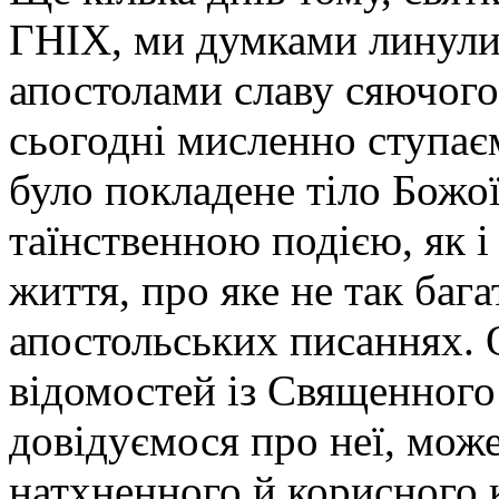
ГНІХ, ми думками линули 
апостолами славу сяючого
сьогодні мисленно ступаєм
було покладене тіло Божої
таїнственною подією, як і
життя, про яке не так бага
апостольських писаннях. 
відомостей із Священного
довідуємося про неї, мож
натхненного й корисного 