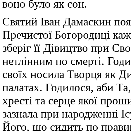
воно було як сон.
Святий Іван Дамаскин поя
Пречистої Богородиці каж
зберіг її Дівицтво при Сво
нетлінним по смерті. Годи
своїх носила Творця як Ди
палатах. Годилося, аби Та
хресті та серце якої прош
зазнала при народженні Іс
Його, що сидить по прави