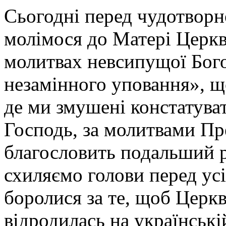
Сьогодні перед чудотворн
молімося до Матері Церкв
молитвах невсипущої Бого
незамінного уповання», щ
де ми змушені констатува
Господь, за молитвами Пр
благословить подальший р
схиляємо голови перед усі
боролися за те, щоб Церкв
відродилась на українські