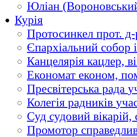
Юліан (Вороновськи
Курія
Протосинкел
прот. д
Єпархіальний собор
Канцелярія
кацлер, в
Економат
економ, по
Пресвітерська рада
у
Колегія радників
учас
Суд
судовий вікарій, с
Промотор справедлив