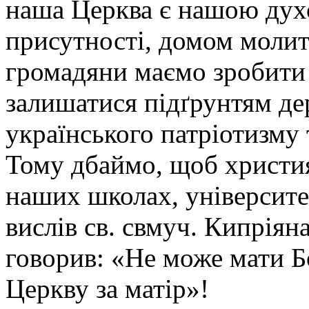
наша Церква є нашою дух
присутності, домом молитв
громадяни маємо зробити
залишатися підґрунтям д
українського патріотизму 
Тому дбаймо, щоб христия
наших школах, університе
вислів св. свмуч. Кипріян
говорив: «Не може мати Бо
Церкву за матір»!