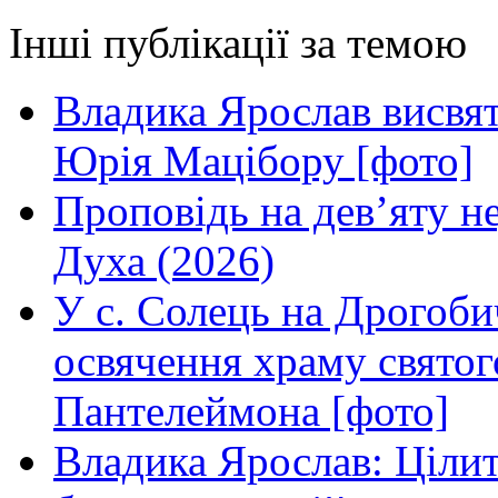
Інші публікації за темою
Владика Ярослав висвя
Юрія Мацібору [фото]
Проповідь на дев’яту н
Духа (2026)
У с. Солець на Дрогоби
освячення храму свято
Пантелеймона [фото]
Владика Ярослав: Ціли