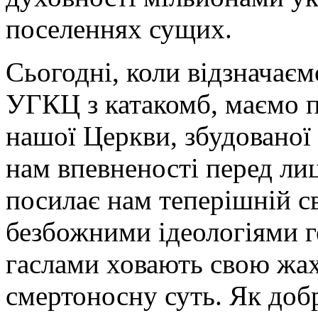
поселеннях сущих.
Сьогодні, коли відзначаємо
УГКЦ з катакомб, маємо п
нашої Церкви, збудованої 
нам впевненості перед лиц
посилає нам теперішній св
безбожними ідеологіями ге
гаслами ховають свою жа
смертоносну суть. Як доб