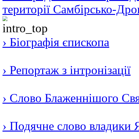
території Самбірсько-Дро
› Біографія єпископа
› Репортаж з інтронізації
› Слово Блаженнішого Свят
› Подячне слово владики 