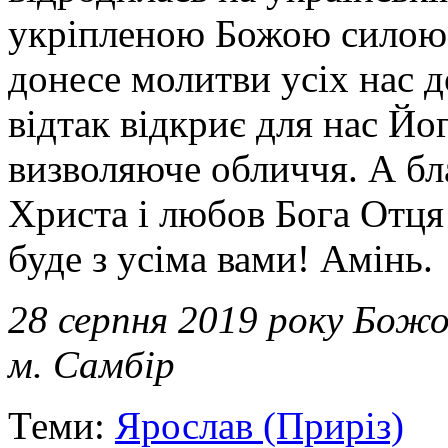
укріпленою Божою силою.
донесе молитви усіх нас д
відтак відкриє для нас Йо
визволяюче обличчя. А бл
Христа і любов Бога Отця
буде з усіма вами! Амінь.
28 серпня 2019 року Божо
м. Самбір
Теми:
Ярослав (Приріз)