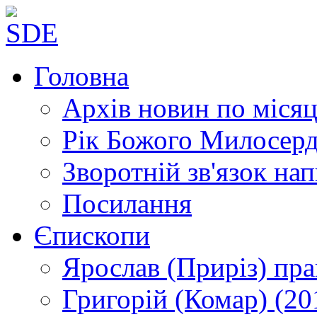
Головна
Архів новин
по місяц
Рік Божого Милосер
Зворотній зв'язок
нап
Посилання
Єпископи
Ярослав (Приріз)
пра
Григорій (Комар)
(20