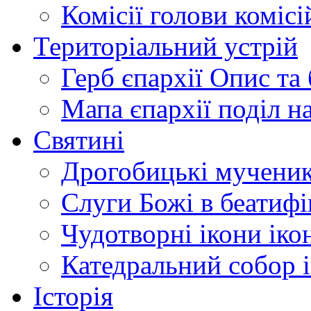
Комісії
голови комісі
Територіальний устрій
Герб єпархії
Опис та 
Мапа єпархії
поділ н
Святині
Дрогобицькі мучени
Слуги Божі
в беатиф
Чудотворні ікони
іко
Катедральний собор
Історія