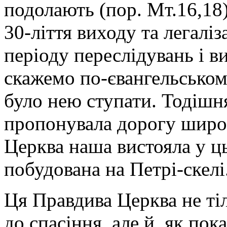
подолають (пор. Мт.16,18
30-ліття виходу та легалі
періоду переслідувань і в
скажемо по-євангельському
було нею ступати. Тодішн
пропонувала дорогу широку
Церква наша вистояла у ць
побудована на Петрі-скелі
Ця Правдива Церква не ті
до спасіння, але й, як пока