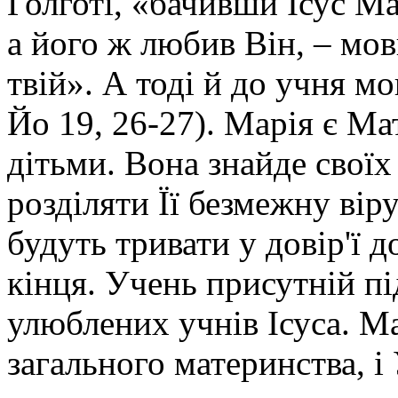
Голготі, «бачивши Ісус Мат
а його ж любив Він, – мов
твій». А тоді й до учня м
Йо 19, 26-27). Марія є Мат
дітьми. Вона знайде своїх 
розділяти Її безмежну віру 
будуть тривати у довір'ї д
кінця. Учень присутній пі
улюблених учнів Ісуса. М
загального материнства, і 