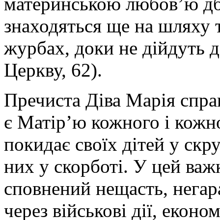
материнською любов’ю дба
знаходяться ще на шляху т
журбах, доки не дійдуть 
Церкву, 62).
Пречиста Діва Марія справ
є Матір’ю кожного і кожно
покидає своїх дітей у скру
них у скорботі. У цей важ
сповнений нещасть, негара
через військові дії, еконо