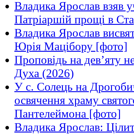
Владика Ярослав взяв у
Патріаршій прощі в Ста
Владика Ярослав висвя
Юрія Мацібору [фото]
Проповідь на дев’яту н
Духа (2026)
У с. Солець на Дрогоби
освячення храму свято
Пантелеймона [фото]
Владика Ярослав: Ціли