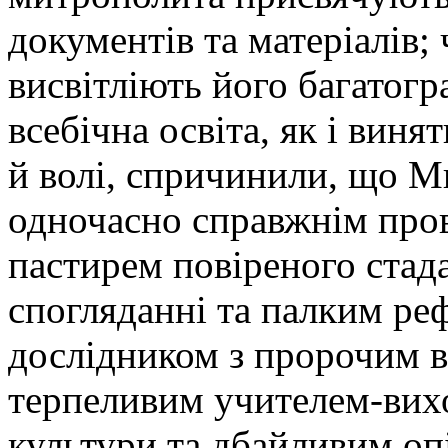
документів та матеріалів;
висвітліють його багатогра
всебічна освіта, як і виня
й волі, спричинили, що 
одночасно справжнім про
пастирем повіреного стад
спогляданні та палким р
дослідником з пророчим 
терпеливим учителем-вих
культури та дбайливим оп