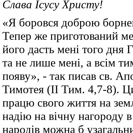
Слава Ісусу Христу!
«Я боровся доброю борнею,
Тепер же приготований ме
його дасть мені того дня 
та не лише мені, а всім т
появу», - так писав св. А
Тимотея (ІІ Тим. 4,7-8). 
працю свого життя на зем
надію на вічну нагороду в
народів можна б узагальн