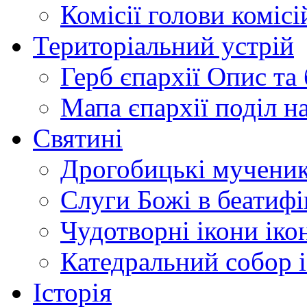
Комісії
голови комісі
Територіальний устрій
Герб єпархії
Опис та 
Мапа єпархії
поділ н
Святині
Дрогобицькі мучени
Слуги Божі
в беатиф
Чудотворні ікони
іко
Катедральний собор
Історія