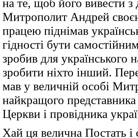
на те, щоб його вивести з
Митрополит Андрей своєю
працею піднімав українськ
гідності бути самостійни
зробив для українського на
зробити ніхто інший. Пер
мав у величній особі Ми
найкращого представника і
Церкви і провідника украї
Хай ця велична Постать і