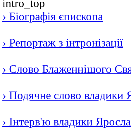
› Біографія єпископа
› Репортаж з інтронізації
› Слово Блаженнішого Свят
› Подячне слово владики 
› Інтерв'ю владики Яросл