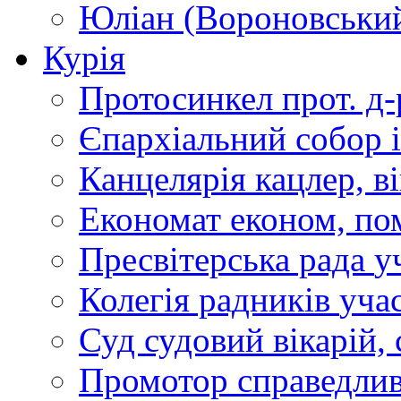
Юліан (Вороновськи
Курія
Протосинкел
прот. д
Єпархіальний собор
Канцелярія
кацлер, в
Економат
економ, по
Пресвітерська рада
у
Колегія радників
учас
Суд
судовий вікарій, с
Промотор справедлив