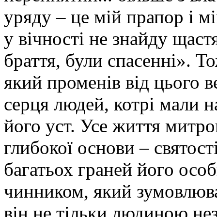
уряду – це мій прапор і м
у вічності не знайду щаст
браття, були спасенні». То
який променів від цього 
серця людей, котрі мали н
його уст. Усе життя митро
глибокої основи – святост
багатьох граней його осо
чинником, який зумовлюва
він не тільки людиною не