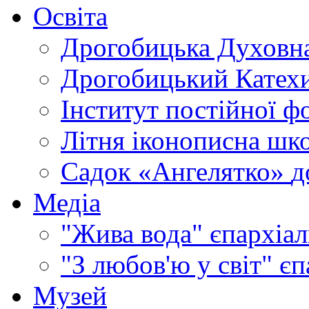
Освіта
Дрогобицька Духовна
Дрогобицький Катехи
Інститут постійної ф
Літня іконописна шк
Садок «Ангелятко»
д
Медіа
"Жива вода"
єпархіал
"З любов'ю у світ"
єп
Музей