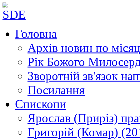
Головна
Архів новин
по місяц
Рік Божого Милосер
Зворотній зв'язок
нап
Посилання
Єпископи
Ярослав (Приріз)
пра
Григорій (Комар)
(20