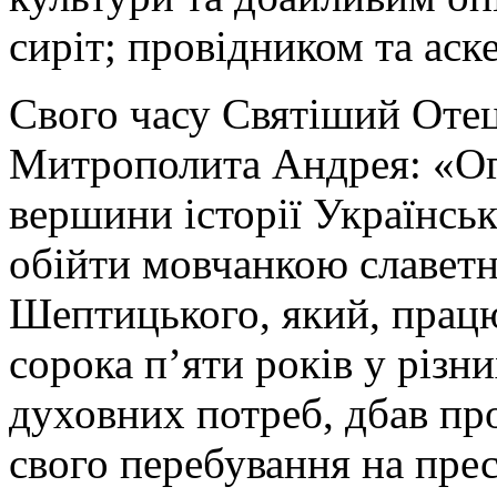
сиріт; провідником та аск
Свого часу Святіший Отец
Митрополита Андрея: «Огл
вершини історії Українсь
обійти мовчанкою славет
Шептицького, який, прац
сорока п’яти років у різн
духовних потреб, дбав про
свого перебування на прес