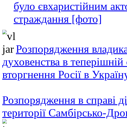
було євхаристійним акт
страждання [фото]
Розпорядження владика
духовенства в теперішній 
вторгнення Росії в Україн
Розпорядження в справі ді
території Самбірсько-Дро