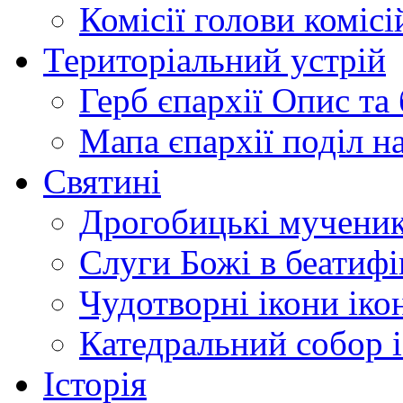
Комісії
голови комісі
Територіальний устрій
Герб єпархії
Опис та 
Мапа єпархії
поділ н
Святині
Дрогобицькі мучени
Слуги Божі
в беатиф
Чудотворні ікони
іко
Катедральний собор
Історія