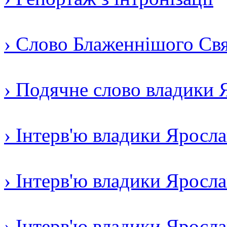
› Слово Блаженнішого Свят
› Подячне слово владики 
› Інтерв'ю владики Яросл
› Інтерв'ю владики Яросл
› Інтерв'ю владики Яросла