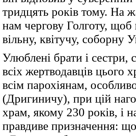
тридцять років тому. На 
нам чергову Голготу, щоб
вільну, квітучу, соборну 
Улюблені брати і сестри, 
всіх жертводавців цього 
всім парохіянам, особлив
(Дригиничу), при цій наго
храм, якому 230 років, і 
правдиве призначення: щоб