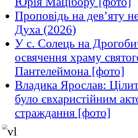
Юрія Мацібору [фото]
Проповідь на дев’яту н
Духа (2026)
У с. Солець на Дрогоби
освячення храму свято
Пантелеймона [фото]
Владика Ярослав: Ціли
було євхаристійним акт
страждання [фото]