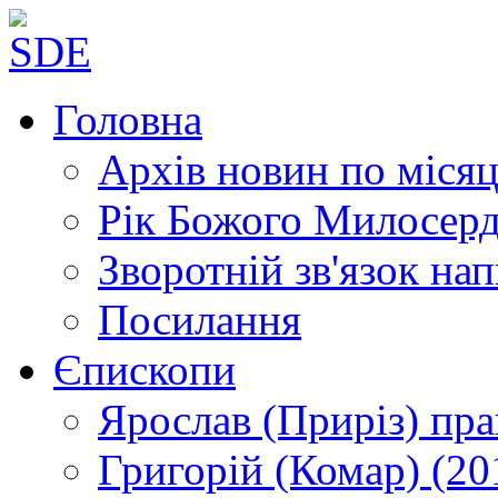
Головна
Архів новин
по місяц
Рік Божого Милосер
Зворотній зв'язок
нап
Посилання
Єпископи
Ярослав (Приріз)
пра
Григорій (Комар)
(20