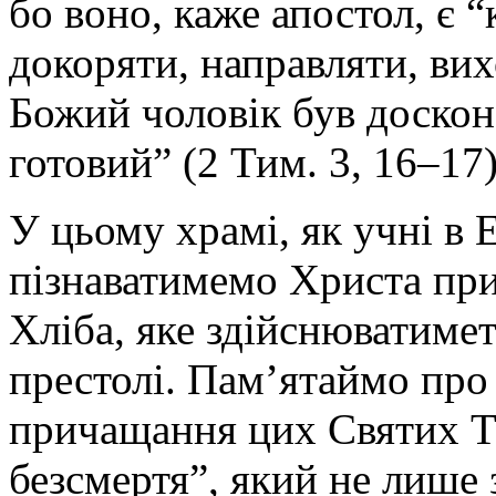
бо воно, каже апостол, є 
докоряти, направляти, вих
Божий чоловік був доскон
готовий” (2 Тим. 3, 16–17)
У цьому храмі, як учні в Е
пізнаватимемо Христа при
Хліба, яке здійснюватиме
престолі. Пам’ятаймо про 
причащання цих Святих Та
безсмертя”, який не лише 