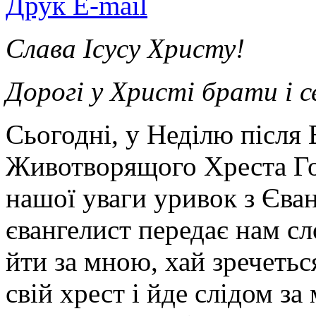
Друк
E-mail
Слава Ісусу Христу!
Дорогі у Христі брати і 
Сьогодні, у Неділю після
Животворящого Хреста Го
нашої уваги уривок з Єван
євангелист передає нам с
йти за мною, хай зречеться
свій хрест і йде слідом з