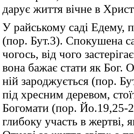
дарує життя вічне в Христі
У райському саді Едему, п
(пор. Бут.3). Спокушена с
чогось, від чого застеріг
вона бажає стати як Бог. О
ній зароджується (пор. Бут
під хресним деревом, стої
Богомати (пор. Йо.19,25-2
глибоку участь в жертві, 