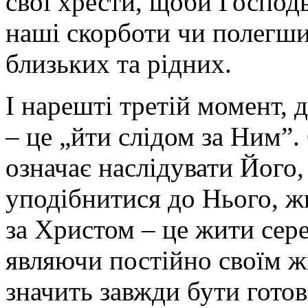
свої хрести, щоби Господ
наші скорботи чи полегш
близьких та рідних.
І нарешті третій момент, 
– це „йти слідом за Ним”.
означає наслідувати Його,
уподібнитися до Нього, жи
за Христом – це жити сере
являючи постійно своїм ж
значить завжди бути гото