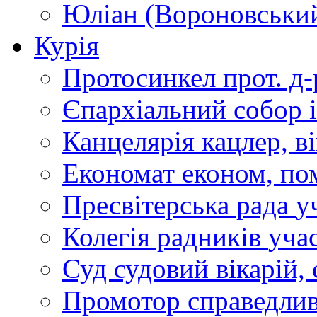
Юліан (Вороновськи
Курія
Протосинкел
прот. д
Єпархіальний собор
Канцелярія
кацлер, в
Економат
економ, по
Пресвітерська рада
у
Колегія радників
учас
Суд
судовий вікарій, с
Промотор справедлив