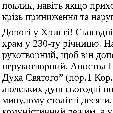
поклик, навіть якщо прих
крізь приниження та наруг
Дорогі у Христі! Сьогодн
храм у 230-ту річницю. Н
рукотворний, щоб він доп
нерукотворний. Апостол 
Духа Святого” (пор.1 Кор.
людських душ сьогодні по
минулому столітті десяти
комуністичний режим, а у