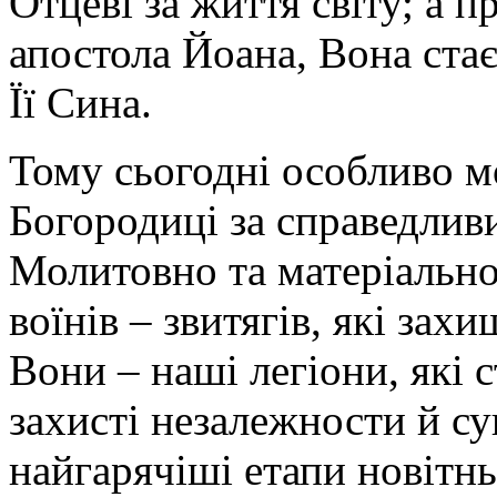
Отцеві за життя світу; а 
апостола Йоана, Вона стає
Її Сина.
Тому сьогодні особливо м
Богородиці за справедливий
Молитовно та матеріальн
воїнів – звитягів, які зах
Вони – наші легіони, які
захисті незалежности й су
найгарячіші етапи новітнь