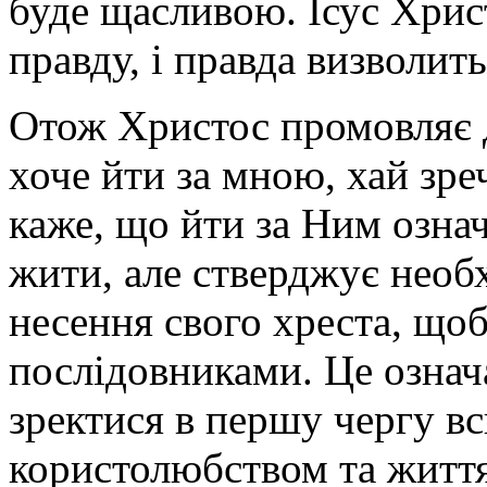
буде щасливою. Ісус Хрис
правду, і правда визволить 
Отож Христос промовляє д
хоче йти за мною, хай зре
каже, що йти за Ним означ
жити, але стверджує необх
несення свого хреста, що
послідовниками. Це означ
зректися в першу чергу всь
користолюбством та життя