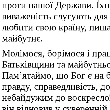
проти нашої Держави. Їхня
виваженість слугують для
любити свою країну, пишат
майбутнє.
Молімося, борімося і пра
Батьківщини та майбутньо
Пам’ятаймо, що Бог є на б
правду, справедливість, д
небайдужим до воскреслої
він відновив у суверенній