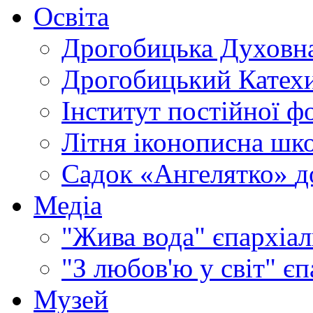
Освіта
Дрогобицька Духовна
Дрогобицький Катехи
Інститут постійної ф
Літня іконописна шк
Садок «Ангелятко»
д
Медіа
"Жива вода"
єпархіал
"З любов'ю у світ"
єп
Музей