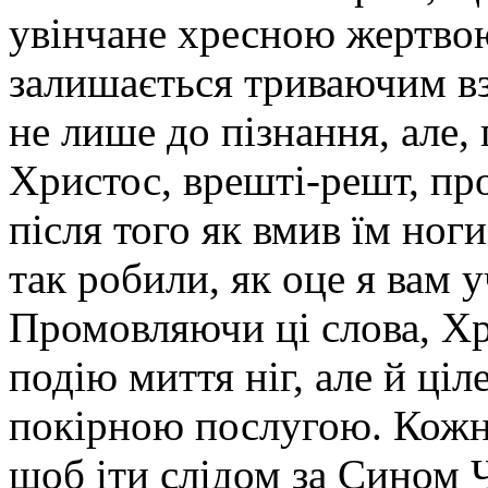
увінчане хресною жертвою
залишається триваючим вз
не лише до пізнання, але, 
Христос, врешті-решт, про
після того як вмив їм ноги
так робили, як оце я вам у
Промовляючи ці слова, Хр
подію миття ніг, але й ціл
покірною послугою. Кожн
щоб іти слідом за Сином 