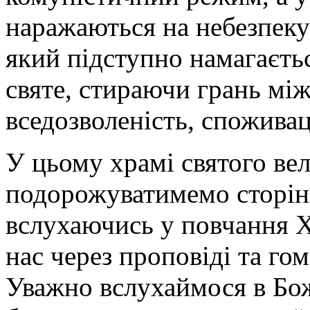
наражаються на небезпеку
який підступно намагаєтьс
святе, стираючи грань мі
вседозволеність, споживацт
У цьому храмі святого ве
подорожуватимемо сторін
вслухаючись у повчання 
нас через проповіді та го
Уважно вслухаймося в Боже