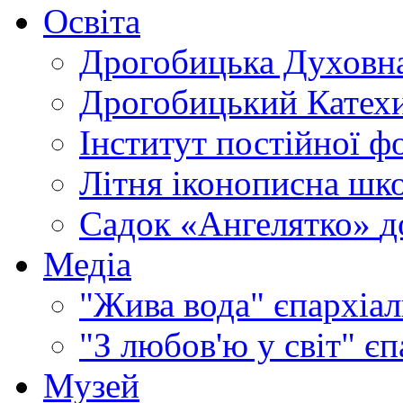
Освіта
Дрогобицька Духовна
Дрогобицький Катехи
Інститут постійної ф
Літня іконописна шк
Садок «Ангелятко»
д
Медіа
"Жива вода"
єпархіал
"З любов'ю у світ"
єп
Музей