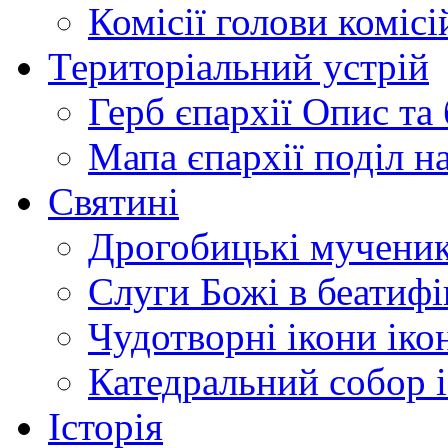
Комісії
голови комісі
Територіальний устрій
Герб єпархії
Опис та 
Мапа єпархії
поділ н
Святині
Дрогобицькі мучени
Слуги Божі
в беатиф
Чудотворні ікони
іко
Катедральний собор
Історія