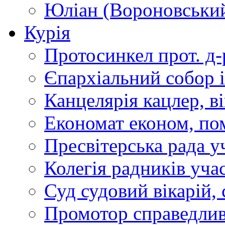
Юліан (Вороновськи
Курія
Протосинкел
прот. д
Єпархіальний собор
Канцелярія
кацлер, в
Економат
економ, по
Пресвітерська рада
у
Колегія радників
учас
Суд
судовий вікарій, с
Промотор справедлив