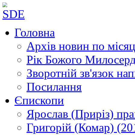
Головна
Архів новин
по місяц
Рік Божого Милосер
Зворотній зв'язок
нап
Посилання
Єпископи
Ярослав (Приріз)
пра
Григорій (Комар)
(20