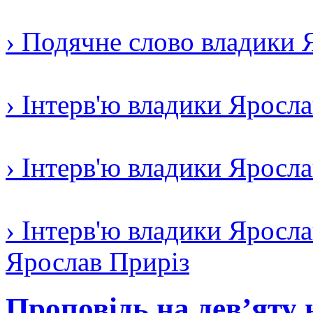
› Подячне слово владики 
› Інтерв'ю владики Яросл
› Інтерв'ю владики Яросл
› Інтерв'ю владики Яросла
Ярослав Приріз
Проповідь на дев’яту 