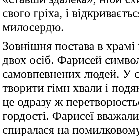
свого гріха, і відкриваєть
милосердю.
Зовнішня постава в храмі
двох осіб. Фарисей симво
самовпевнених людей. У с
творити гімн хвали і подя
це одразу ж перетворюєть
гордості. Фарисеї вважал
спиралася на помилковому