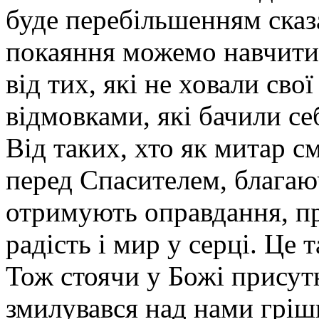
буде перебільшенням сказ
покаяння можемо навчитис
від тих, які не ховали сво
відмовками, які бачили се
Від таких, хто як митар с
перед Спасителем, благаю
отримують оправдання, п
радість і мир у серці. Це 
Тож стоячи у Божі присут
змилувався над нами грі