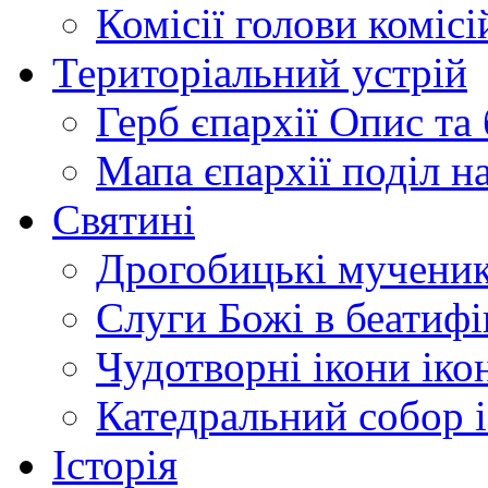
Комісії
голови комісі
Територіальний устрій
Герб єпархії
Опис та 
Мапа єпархії
поділ н
Святині
Дрогобицькі мучени
Слуги Божі
в беатиф
Чудотворні ікони
іко
Катедральний собор
Історія