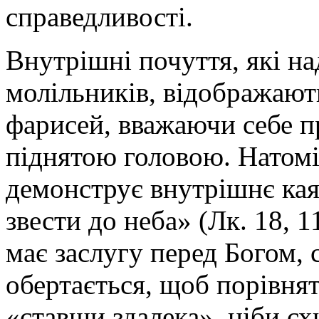
справедливості.
Внутрішні почуття, які н
молільників, відображають
фарисей, вважаючи себе п
піднятою головою. Натомі
демонструє внутрішнє каят
звести до неба» (Лк. 18, 
має заслугу перед Богом, 
обертається, щоб порівнят
«ставши здалека», ніби сх