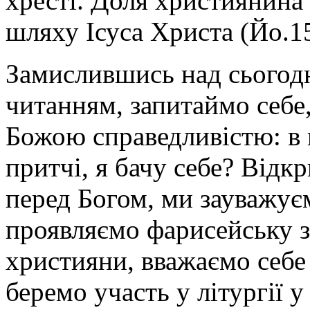
хресті. Доля християнина
шляху Ісуса Христа (Йо.15
Замислившись над сьогод
читанням, запитаймо себе
Божою справедливістю: в 
притчі, я бачу себе? Відк
перед Богом, ми зауважує
проявляємо фарисейську з
християни, вважаємо себ
беремо участь у літургії у