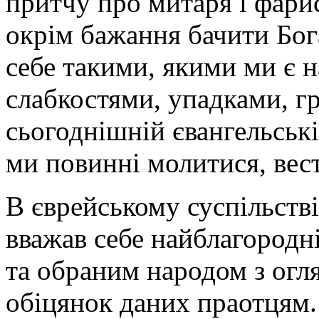
притчу про митаря і фари
окрім бажання бачити Бог
себе такими, якими ми є 
слабкостями, упадками, г
сьогоднішній євангельській
ми повинні молитися, вест
В єврейському суспільстві
вважав себе найблагородн
та обраним народом з огл
обіцянок даних праотцям.