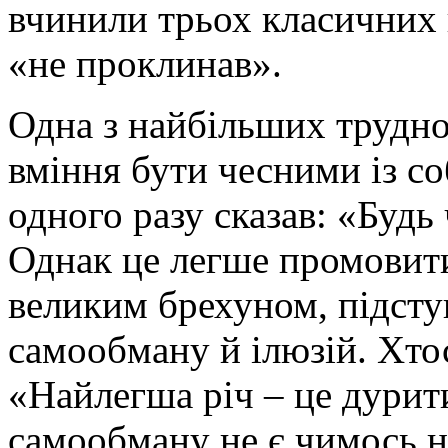
вчинили трьох класичних г
«не проклинав».
Одна з найбільших трудно
вміння бути чесними із с
одного разу сказав: «Буд
Однак це легше промовити
великим брехуном, підсту
самообману й ілюзій. Хтос
«Найлегша річ – це дурит
самообману не є чимось н