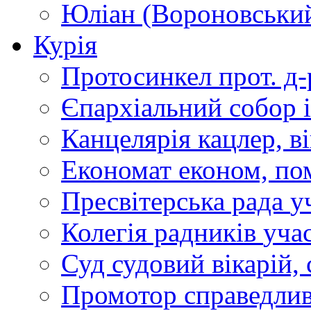
Юліан (Вороновськи
Курія
Протосинкел
прот. д
Єпархіальний собор
Канцелярія
кацлер, в
Економат
економ, по
Пресвітерська рада
у
Колегія радників
учас
Суд
судовий вікарій, с
Промотор справедлив