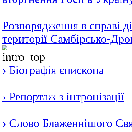
Розпорядження в справі ді
території Самбірсько-Дро
› Біографія єпископа
› Репортаж з інтронізації
› Слово Блаженнішого Свят