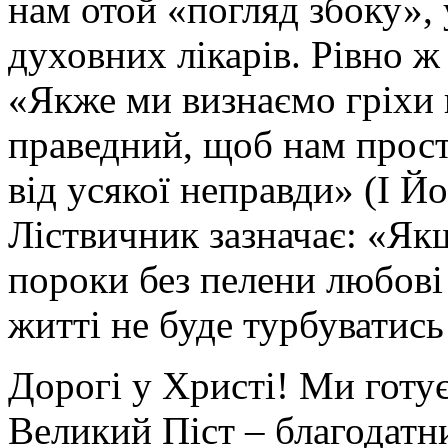
нам отой «погляд збоку», 
духовних лікарів. Рівно ж
«Якже ми визнаємо гріхи н
праведний, щоб нам прост
від усякої неправди» (І Йо
Ліствичник зазначає: «Як
пороки без пелени любові 
житті не буде турбуватись
Дорогі у Христі! Ми готує
Великий Піст – благодатн