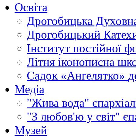
Освіта
Дрогобицька Духовна
Дрогобицький Катехи
Інститут постійної ф
Літня іконописна шк
Садок «Ангелятко»
д
Медіа
"Жива вода"
єпархіал
"З любов'ю у світ"
єп
Музей