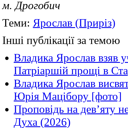
м. Дрогобич
Теми:
Ярослав (Приріз)
Інші публікації за темою
Владика Ярослав взяв у
Патріаршій прощі в Ста
Владика Ярослав висвя
Юрія Мацібору [фото]
Проповідь на дев’яту н
Духа (2026)