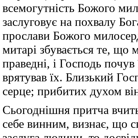
всемогутність Божого мил
заслуговує на похвалу Бог
прослави Божого милосерд
митарі збувається те, що 
праведні, і Господь почув ї
врятував їх. Близький Гос
серце; прибитих духом він
Сьогоднішня притча вчить
себе винним, визнає, що сп
заслуга людини, то досві