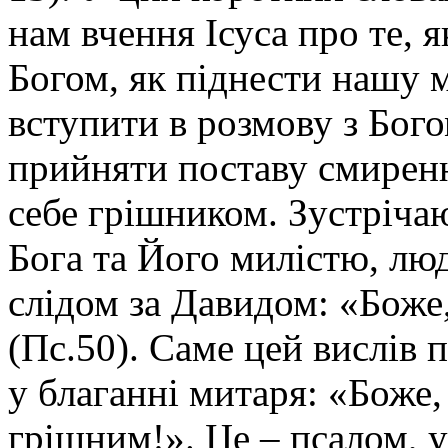
нам вчення Ісуса про те, 
Богом, як піднести нашу 
вступити в розмову з Бог
прийняти поставу смиренн
себе грішником. Зустріча
Бога та Його милістю, лю
слідом за Давидом: «Боже
(Пс.50). Саме цей вислів п
у благанні митаря: «Боже
грішним!». Це – псалом, 