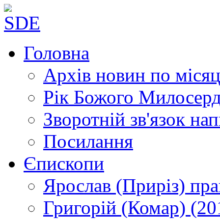
Головна
Архів новин
по місяц
Рік Божого Милосер
Зворотній зв'язок
нап
Посилання
Єпископи
Ярослав (Приріз)
пра
Григорій (Комар)
(20