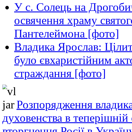
У с. Солець на Дрогоби
освячення храму свято
Пантелеймона [фото]
Владика Ярослав: Ціли
було євхаристійним акт
страждання [фото]
Розпорядження владика
духовенства в теперішній 
вторгнення Росії в Україн