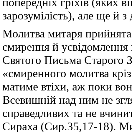
попередніх гріхів (яких ві
зарозумілість), але ще й з
Молитва митаря прийнята 
смирення й усвідомлення в
Святого Письма Старого З
«смиренного молитва кріз
матиме втіхи, аж поки вон
Всевишній над ним не згл
справедливих та не вчини
Сираха (Сир.35,17-18). М