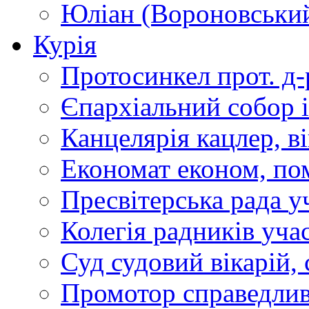
Юліан (Вороновськи
Курія
Протосинкел
прот. д
Єпархіальний собор
Канцелярія
кацлер, в
Економат
економ, по
Пресвітерська рада
у
Колегія радників
учас
Суд
судовий вікарій, с
Промотор справедлив