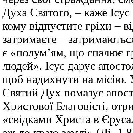
Духа Святого, – каже Ісус
кому відпустите гріхи – в
затримаєте – затримаються
є «полум’ям, що спалює г
людей». Ісус дарує апосто
щоб надихнути на місію. 
Святий Дух помазує апост
Христової Благовісті, от
«свідками Христа в Єрусали
аж до краю землі» (Ді. 1,8