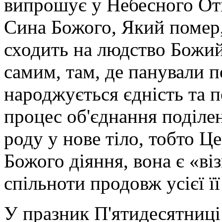
випрошує у Небесного Отц
Сина Божого, Який помер, 
сходить на людство Божи
самим, там, де панували п
народжується єдність та 
процес об'єднання поділе
роду у нове тіло, тобто Ц
Божого діяння, вона є «в
спільноти продовж усієї її 
У празник П'ятидесятниці