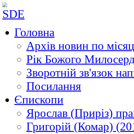
Головна
Архів новин
по місяц
Рік Божого Милосер
Зворотній зв'язок
нап
Посилання
Єпископи
Ярослав (Приріз)
пра
Григорій (Комар)
(20