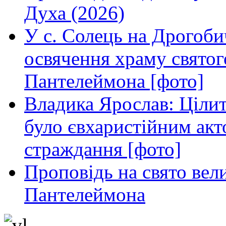
Духа (2026)
У с. Солець на Дрогоби
освячення храму свято
Пантелеймона [фото]
Владика Ярослав: Ціли
було євхаристійним акт
страждання [фото]
Проповідь на свято вел
Пантелеймона