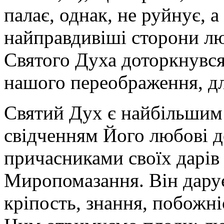
палає, однак, не руйнує, а
найправдивіші сторони л
Святого Духа доторкнувся
нашого переображення, дл
Святий Дух є найбільшим
свідченням Його любові до
причасниками своїх дарів
Миропомазання. Він дарує
кріпость, знання, побожніс