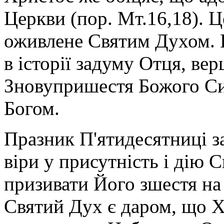
Церкви (пор. Мт.16,18). Ц
оживлене Святим Духом. В
в історії задуму Отця, ве
Зновупришестя Божого Си
Богом.
Празник П'ятидесятниці з
віри у присутність і дію 
призивати Його зшестя на н
Святий Дух є даром, що Х