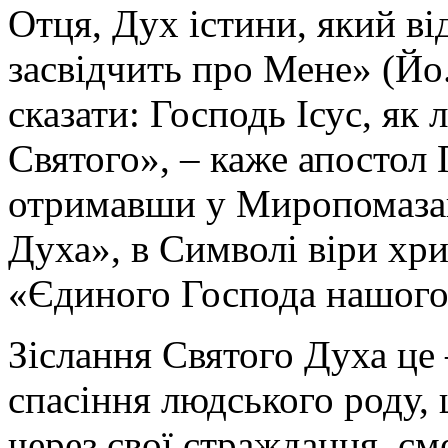
Отця, Дух істини, який від
засвідчить про Мене» (Йо.
сказати: Господь Ісус, як
Святого», – каже апостол 
отримавши у Миропомазан
Духа», в Символі віри хри
«Єдиного Господа нашого 
Зіслання Святого Духа це –
спасіння людського роду
через свої страждання, см