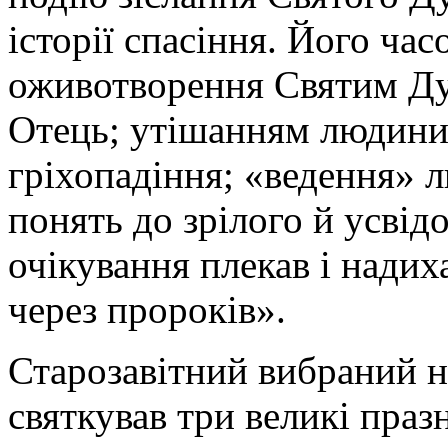
історії спасіння. Його ча
оживотворення Святим Ду
Отець; утішанням людини 
гріхопадіння; «ведення» 
понять до зрілого й усвід
очікування плекав і нади
через пророків».
Старозавітний вибраний 
святкував три великі праз