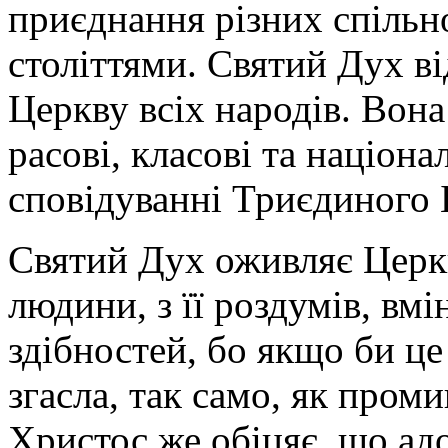
приєднання різних спільно
століттями. Святий Дух ві
Церкву всіх народів. Вона 
расові, класові та націон
сповідуванні Триєдиного 
Святий Дух оживляє Церкв
людини, з її роздумів, вмі
здібностей, бо якщо би це
згасла, так само, як пром
Христос же обіцяє, що ад