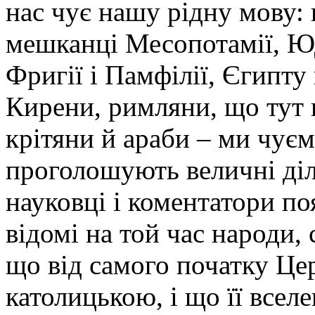
нас чує нашу рідну мову: п
мешканці Месопотамії, Юде
Фригії і Памфілії, Єгипту 
Кирени, римляни, що тут п
крітяни й араби – ми чує
проголошують величні діла
науковці і коментатори п
відомі на той час народи,
що від самого початку Це
католицькою, і що її всел