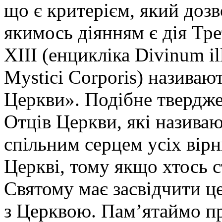
що є критерієм, який дозв
якимось діянням є дія Тр
XIII (енцикліка Divinum il
Mystici Corporis) назива
Церкви». Подібне твердже
Отців Церкви, які назива
спільним серцем усіх вірн
Церкві, тому якщо хтось с
Святому має засвідчити ц
з Церквою. Пам’ятаймо пр