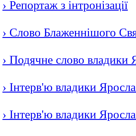
› Репортаж з інтронізації
› Слово Блаженнішого Свят
› Подячне слово владики 
› Інтерв'ю владики Яросл
› Інтерв'ю владики Яросл