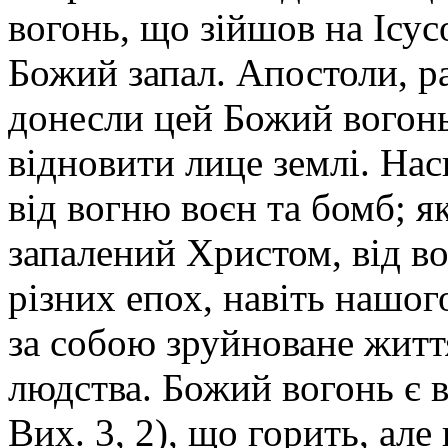
вогонь, що зійшов на Ісус
Божий запал. Апостоли, ра
донесли цей Божий вогонь
відновити лице землі. Нас
від вогню воєн та бомб; як
запалений Христом, від в
різних епох, навіть нашо
за собою зруйноване життя
людства. Божий вогонь є 
Вих. 3, 2), що горить, але