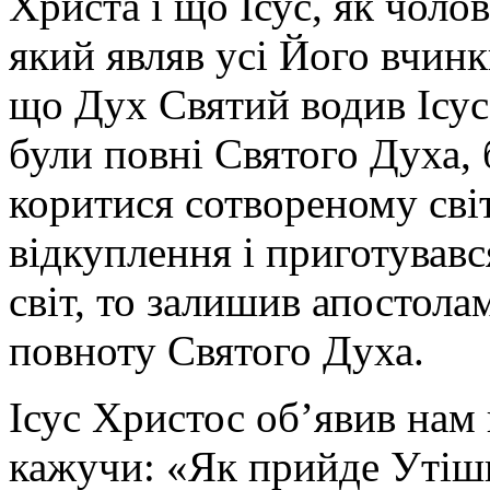
Христа і що Ісус, як чоло
який являв усі Його вчинк
що Дух Святий водив Ісуса
були повні Святого Духа, 
коритися сотвореному світ
відкуплення і приготував
світ, то залишив апостола
повноту Святого Духа.
Ісус Христос об’явив нам
кажучи: «Як прийде Утіши