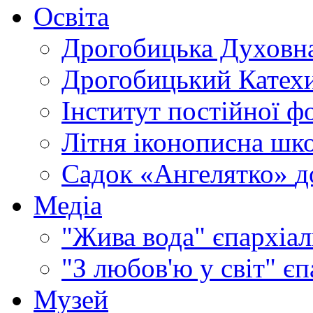
Освіта
Дрогобицька Духовна
Дрогобицький Катехи
Інститут постійної ф
Літня іконописна шк
Садок «Ангелятко»
д
Медіа
"Жива вода"
єпархіал
"З любов'ю у світ"
єп
Музей