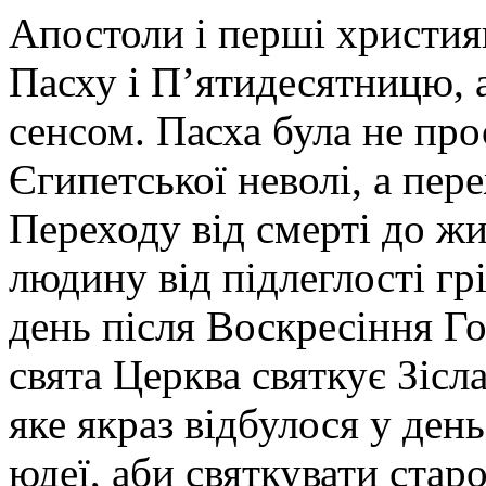
Апостоли і перші христи
Пасху і П’ятидесятницю, 
сенсом. Пасха була не про
Єгипетської неволі, а пе
Переходу від смерті до жи
людину від підлеглості грі
день після Воскресіння Г
свята Церква святкує Зісл
яке якраз відбулося у ден
юдеї, аби святкувати ста