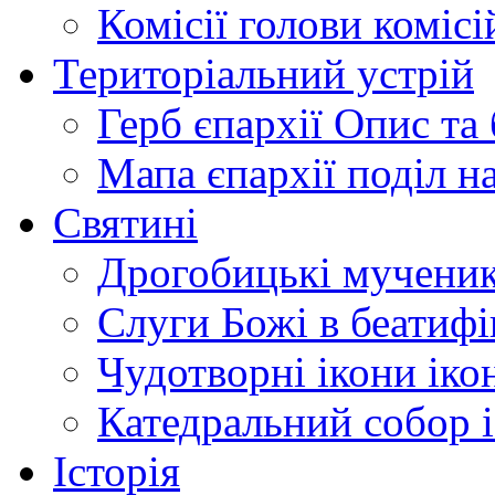
Комісії
голови комісі
Територіальний устрій
Герб єпархії
Опис та 
Мапа єпархії
поділ н
Святині
Дрогобицькі мучени
Слуги Божі
в беатиф
Чудотворні ікони
іко
Катедральний собор
Історія