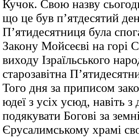
Кучок. Свою назву сьогодн
що це був п’ятдесятий ден
П’ятидесятниця була спо
Закону Мойсеєві на горі С
виходу Ізраїльського наро
старозавітна П’ятидесятни
Того дня за приписом за
юдеї з усіх усюд, навіть з
подякувати Богові за земн
Єрусалимському храмі св