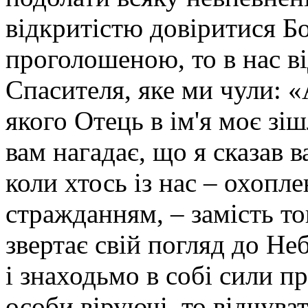
відкритістю довіритися Бо
проголошеною, то в нас в
Спасителя, яке ми чули: 
якого Отець в ім'я моє зіш
вам нагадає, що я сказав в
коли хтось із нас – охоп
стражданням, – замість то
звертає свій погляд до Н
і знаходьмо в собі сили п
особи віруючі, то відчува