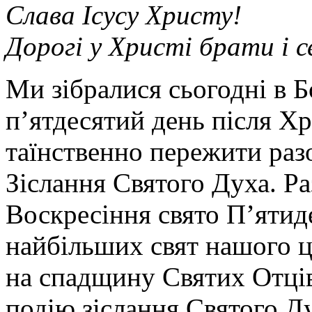
Слава Ісусу Христу!
Дорогі у Христі брати і 
Ми зібралися сьогодні в Б
п’ятдесятий день після Х
таїнственно пережити раз
Зіслання Святого Духа. Ра
Воскресіння свято П’ятид
найбільших свят нашого 
на спадщину Святих Отці
подію зіслання Святого Д