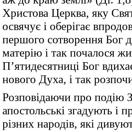
Христова Церква, яку Свя
освячує і оберігає впродов
першого сотворення Бог д
матерію і так почалося жит
П’ятидесятниці Бог вдиха
нового Духа, і так розпоч
Розповідаючи про подію З
апостольські згадують і п
різних народів, які дивую