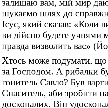
залишаю вам, мій мир даю
шукаємо шлях до справжнь
Ісус, який сказав: «Коли в
ви дійсно будете учнями мо
правда визволить вас» (Йо
Хтось може подумати, що в
за Господом. А рибалки б
гонитель Савло? Був варт
Спаситель, аби зробити на
досконалих. Він удосконал