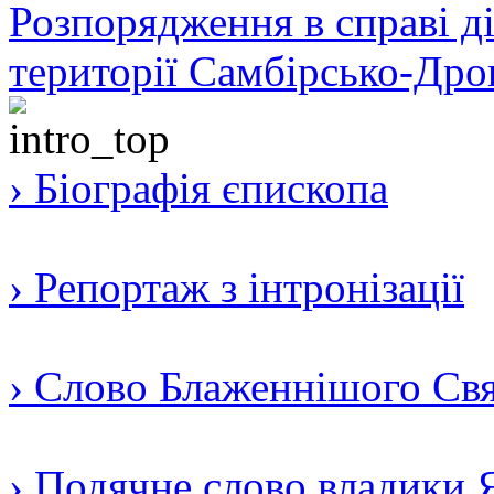
Розпорядження в справі ді
території Самбірсько-Дро
› Біографія єпископа
› Репортаж з інтронізації
› Слово Блаженнішого Свят
› Подячне слово владики 