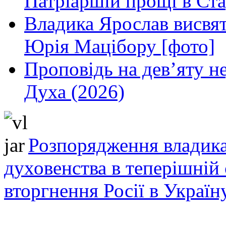
Патріаршій прощі в Ста
Владика Ярослав висвя
Юрія Мацібору [фото]
Проповідь на дев’яту н
Духа (2026)
Розпорядження владика
духовенства в теперішній 
вторгнення Росії в Україн