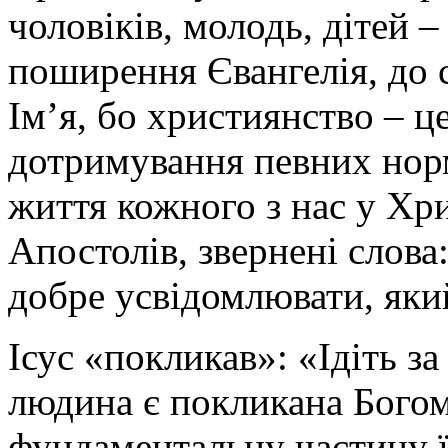
чоловіків, молодь, дітей 
поширення Євангелія, до 
Ім’я, бо християнство – ц
дотримування певних норм 
життя кожного з нас у Христ
Апостолів, звернені слов
добре усвідомлювати, який
Ісус «покликав»: «Ідіть з
людина є покликана Богом 
фундаментальну частину її