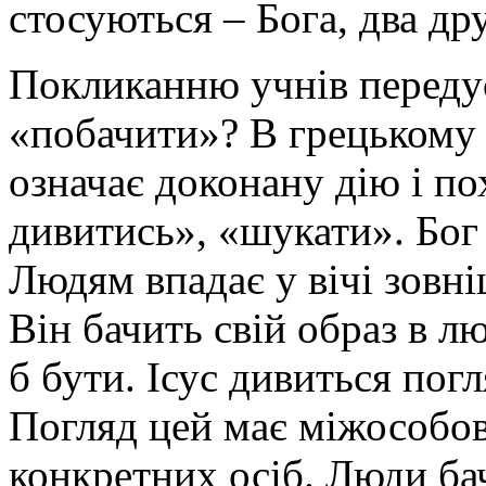
стосуються – Бога, два др
Покликанню учнів переду
«побачити»? В грецькому 
означає доконану дію і по
дивитись», «шукати». Бог
Людям впадає у вічі зовні
Він бачить свій образ в л
б бути. Ісус дивиться пог
Погляд цей має міжособов
конкретних осіб. Люди ба