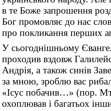
в те Боже запрошення розд
Бог промовляє до нас слов
про покликання перших ап
У сьогоднішньому Євангелі
проходив вздовж Галилейс
Андрія, а також синів Заве
за мною, зроблю вас рибал
«Ісус побачив…» (пор. Мт.
охоплював і багатьох інши