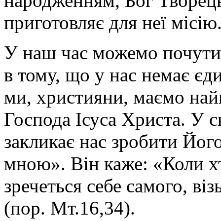
народженням, Бог Творець
приготовляє для неї місію
У наш час можемо почути
в тому, що у нас немає єд
ми, християни, маємо найв
Господа Ісуса Христа. У 
закликає нас зробити Йог
мною». Він каже: «Коли х
зречеться себе самого, віз
(пор. Мт.16,34).