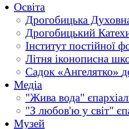
Освіта
Дрогобицька Духовна
Дрогобицький Катехи
Інститут постійної ф
Літня іконописна шк
Садок «Ангелятко»
д
Медіа
"Жива вода"
єпархіал
"З любов'ю у світ"
єп
Музей