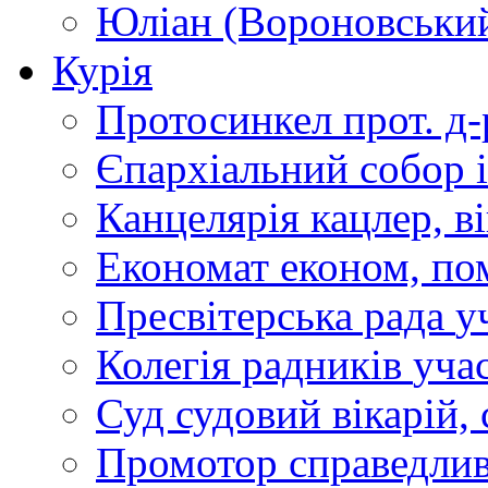
Юліан (Вороновськи
Курія
Протосинкел
прот. д
Єпархіальний собор
Канцелярія
кацлер, в
Економат
економ, по
Пресвітерська рада
у
Колегія радників
учас
Суд
судовий вікарій, с
Промотор справедлив