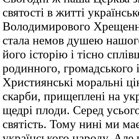
святості в житті українськ
Володимирового Хрещення
стала немов душею нашог
його історію і тісно сплі
родинного, громадського 
Християнські моральні цін
скарби, прищеплені на укр
щедрі плоди. Серед усього
святість. Тому нині ми ма
українського народу. Але 