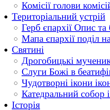
Комісії
голови комісі
Територіальний устрій
Герб єпархії
Опис та 
Мапа єпархії
поділ н
Святині
Дрогобицькі мучени
Слуги Божі
в беатиф
Чудотворні ікони
іко
Катедральний собор
Історія