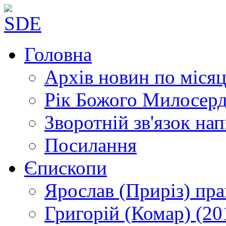
Головна
Архів новин
по місяц
Рік Божого Милосер
Зворотній зв'язок
нап
Посилання
Єпископи
Ярослав (Приріз)
пра
Григорій (Комар)
(20