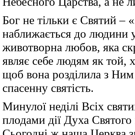
Небесного Царства, а не 
Бог не тільки є Святий – 
наближається до людини у
животворна любов, яка ск
являє себе людям як той, 
щоб вона розділила з Ним 
спасенну святість.
Минулої неділі Всіх свят
плодами дії Духа Святого в
Сьогодні ж наша Церква з