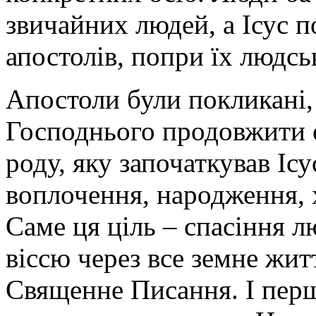
звичайних людей, а Ісус п
апостолів, попри їх людсь
Апостоли були покликані,
Господнього продовжити 
роду, яку започаткував Іс
воплочення, народження, 
Саме ця ціль – спасіння 
віссю через все земне жит
Священне Писання. І пер