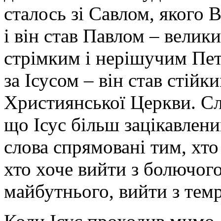
сталось зі Савлом, якого В
і він став Павлом – велик
стрімким і нерішучим Пет
за Ісусом – він став стій
Християнської Церкви. Сл
що Ісус більш зацікавлен
слова спрямовані тим, хто 
хто хоче вийти з болючог
майбутнього, вийти з темр