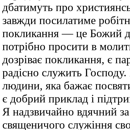
дбатимуть про християнсь
завжди посилатиме робітн
покликання — це Божий да
потрібно просити в молит
дозріває покликання, є па
радісно служить Господу.
людини, яка бажає посвяти
є добрий приклад і підтр
Я надзвичайно вдячний за
священичого служіння сво