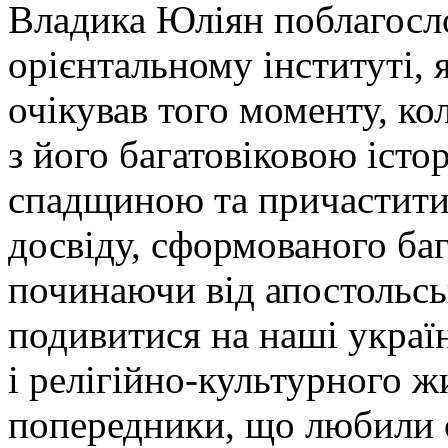
Владика Юліян поблагосл
орієнтальному інституті,
очікував того моменту, к
з його багатовіковою іст
спадщиною та причастити
досвіду, сформованого ба
починаючи від апостольсь
подивитися на наші украї
і релігійно-культурного ж
попередники, що любили 