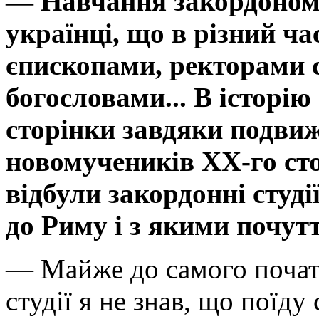
— Навчання закордоном
українці, що в різний ча
єпископами, ректорами 
богословами... В історі
сторінки завдяки подви
новомучеників ХХ-го сто
відбули закордонні студі
до Риму і з якими почут
— Майже до самого початк
студії я не знав, що поїду