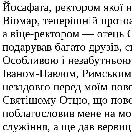
Йосафата, ректором якої на
Віомар, теперішній прото
а віце-ректором — отець 
подарував багато друзів, с
Особливою і незабутньою 
Іваном-Павлом, Римським 
незадовго перед моїм пове
Святішому Отцю, що повер
поблагословив мене на м
служіння, а ще дав верви