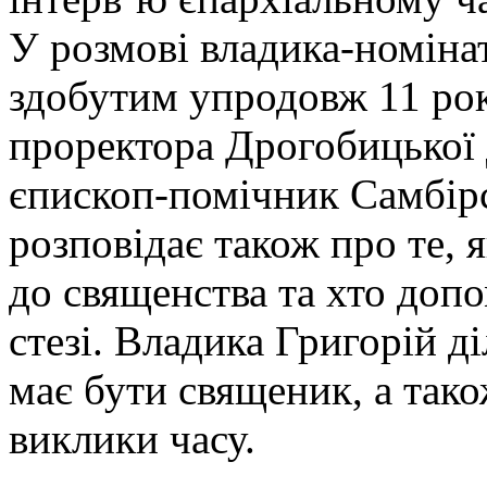
У розмові владика-номінат
здобутим упродовж 11 рок
проректора Дрогобицької 
єпископ-помічник Самбірс
розповідає також про те, 
до священства та хто доп
стезі. Владика Григорій д
має бути священик, а тако
виклики часу.