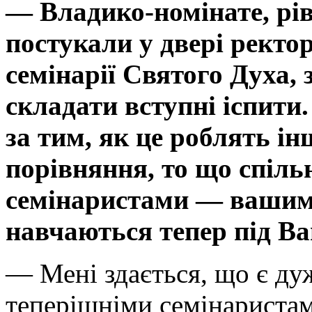
— Владико-номінате, рів
постукали у двері ректо
семінарії Святого Духа,
складати вступні іспити.
за тим, як це роблять ін
порівняння, то що спіль
семінаристами — вашими
навчаються тепер під В
— Мені здається, що є ду
теперішніми семінаристам