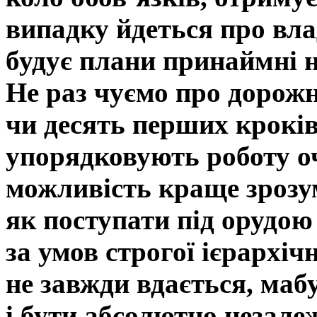
випадку йдеться про вла
будує плани принаймні 
Не раз чуємо про дорожн
чи десять перших кроків
упорядковують роботу оч
можливість краще зрозум
як поступати під орудою
за умов строгої ієрархіч
не завжди вдається, маб
і бути абсолютно незале