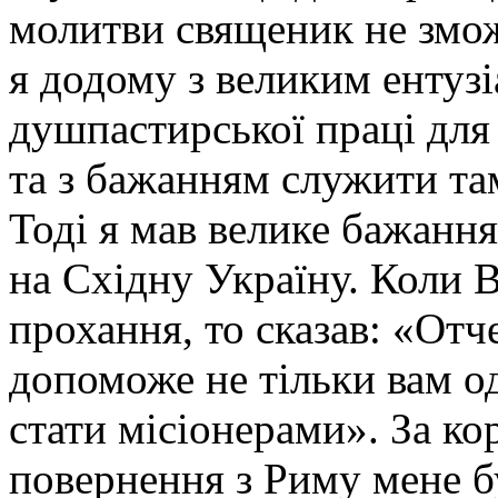
молитви священик не змож
я додому з великим ентуз
душпастирської праці для 
та з бажанням служити та
Тоді я мав велике бажанн
на Східну Україну. Коли 
прохання, то сказав: «Отче
допоможе не тільки вам о
стати місіонерами». За ко
повернення з Риму мене 