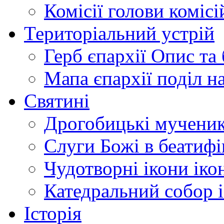
Комісії
голови комісі
Територіальний устрій
Герб єпархії
Опис та 
Мапа єпархії
поділ н
Святині
Дрогобицькі мучени
Слуги Божі
в беатиф
Чудотворні ікони
іко
Катедральний собор
Історія