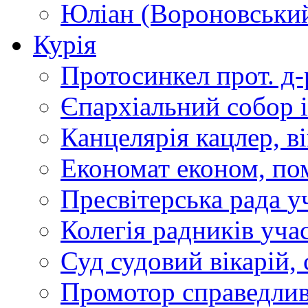
Юліан (Вороновськи
Курія
Протосинкел
прот. д
Єпархіальний собор
Канцелярія
кацлер, в
Економат
економ, по
Пресвітерська рада
у
Колегія радників
учас
Суд
судовий вікарій, с
Промотор справедлив