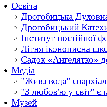
Освіта
Дрогобицька Духовна
Дрогобицький Катехи
Інститут постійної ф
Літня іконописна шк
Садок «Ангелятко»
д
Медіа
"Жива вода"
єпархіал
"З любов'ю у світ"
єп
Музей