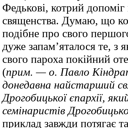
Федькові, котрий допоміг 
священства. Думаю, що к
подібне про свого першог
дуже запам’яталося те, з
свого пароха покійний от
(
прим. — о. Павло Кіндр
донедавна найстарший св
Дрогобицької єпархії, яки
семінаристів Дрогобицької
приклад завжди потягає т