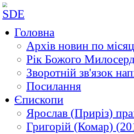
Головна
Архів новин
по місяц
Рік Божого Милосер
Зворотній зв'язок
нап
Посилання
Єпископи
Ярослав (Приріз)
пра
Григорій (Комар)
(20