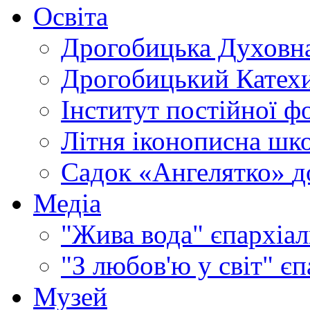
Освіта
Дрогобицька Духовна
Дрогобицький Катехи
Інститут постійної ф
Літня іконописна шк
Садок «Ангелятко»
д
Медіа
"Жива вода"
єпархіал
"З любов'ю у світ"
єп
Музей