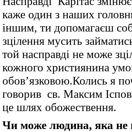
Насправді Карітас змінює
каже один з наших головн
іншим, ти допомагаєш соб
зцілення мусить займатис
той насправді не може зці
кожного християнина умо
обов’язковою.Колись я поч
говорив св. Максим Іспов
це шлях обожествення.
Чи може людина, яка не 