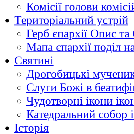
Комісії
голови комісі
Територіальний устрій
Герб єпархії
Опис та 
Мапа єпархії
поділ н
Святині
Дрогобицькі мучени
Слуги Божі
в беатиф
Чудотворні ікони
іко
Катедральний собор
Історія