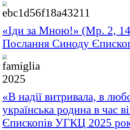
«Іди за Мною!» (Мр. 2, 14
Послання Синоду Єписко
«В надії витривала, в любо
українська родина в час 
Єпископів УГКЦ 2025 ро