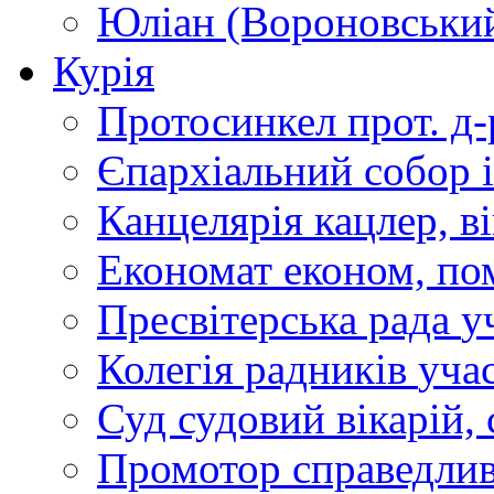
Юліан (Вороновськи
Курія
Протосинкел
прот. д
Єпархіальний собор
Канцелярія
кацлер, в
Економат
економ, по
Пресвітерська рада
у
Колегія радників
учас
Суд
судовий вікарій, с
Промотор справедлив