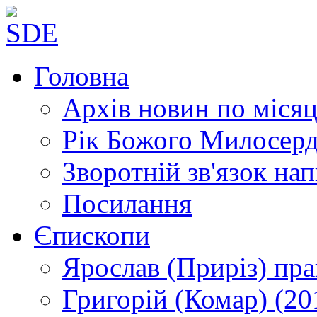
Головна
Архів новин
по місяц
Рік Божого Милосер
Зворотній зв'язок
нап
Посилання
Єпископи
Ярослав (Приріз)
пра
Григорій (Комар)
(20