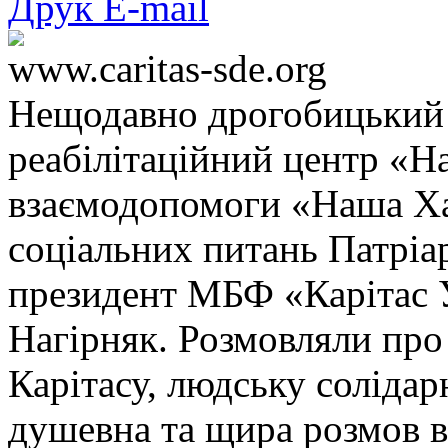
Друк
E-mail
www.caritas-sde.org
Нещодавно дрогобицький К
реабілітаційний центр «На
взаємодопомоги «Наша Хат
соціальних питань Патріа
президент МБФ «Карітас 
Нагірняк. Розмовляли про
Карітасу, людську солідар
душевна та щира розмов в