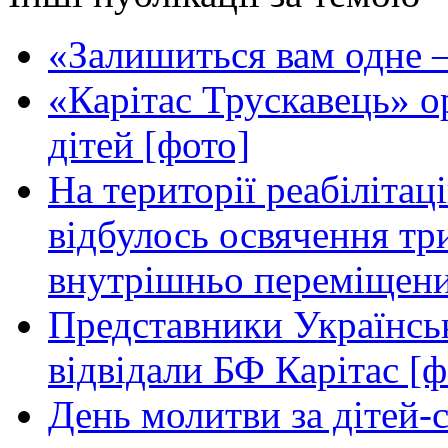
«Залишиться вам одне —
«Карітас Трускавець» ор
дітей [фото]
На території реабілітац
відбулось освячення т
внутрішньо переміщени
Представники Українськ
відвідали БФ Карітас [ф
День молитви за дітей-