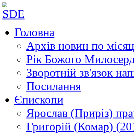
Головна
Архів новин
по місяц
Рік Божого Милосер
Зворотній зв'язок
нап
Посилання
Єпископи
Ярослав (Приріз)
пра
Григорій (Комар)
(20