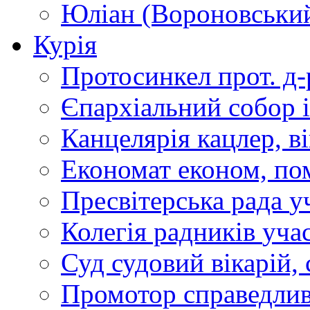
Юліан (Вороновськи
Курія
Протосинкел
прот. д
Єпархіальний собор
Канцелярія
кацлер, в
Економат
економ, по
Пресвітерська рада
у
Колегія радників
учас
Суд
судовий вікарій, с
Промотор справедлив