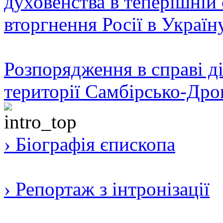
духовенства в теперішній 
вторгнення Росії в Україн
Розпорядження в справі ді
території Самбірсько-Дро
› Біографія єпископа
› Репортаж з інтронізації