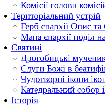
Комісії
голови комісі
Територіальний устрій
Герб єпархії
Опис та 
Мапа єпархії
поділ н
Святині
Дрогобицькі мучени
Слуги Божі
в беатиф
Чудотворні ікони
іко
Катедральний собор
Історія