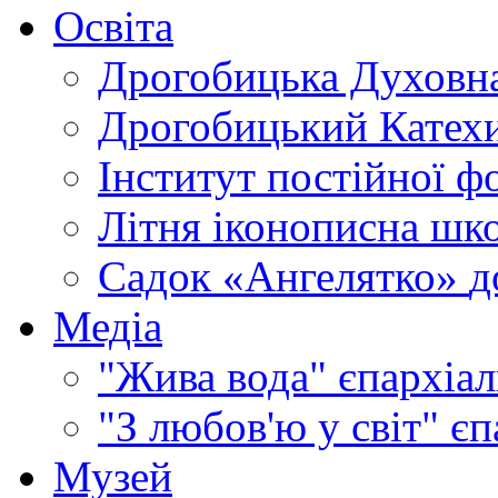
Освіта
Дрогобицька Духовна
Дрогобицький Катехи
Інститут постійної ф
Літня іконописна шк
Садок «Ангелятко»
д
Медіа
"Жива вода"
єпархіал
"З любов'ю у світ"
єп
Музей